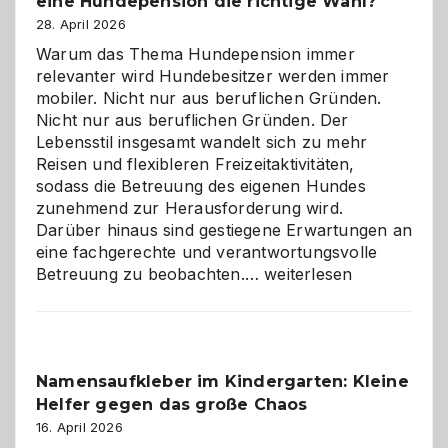
eine Hundepension die richtige Wahl?
28. April 2026
Warum das Thema Hundepension immer
relevanter wird Hundebesitzer werden immer
mobiler. Nicht nur aus beruflichen Gründen.
Nicht nur aus beruflichen Gründen. Der
Lebensstil insgesamt wandelt sich zu mehr
Reisen und flexibleren Freizeitaktivitäten,
sodass die Betreuung des eigenen Hundes
zunehmend zur Herausforderung wird.
Darüber hinaus sind gestiegene Erwartungen an
eine fachgerechte und verantwortungsvolle
Betreuung
Betreuung zu beobachten.…
weiterlesen
mit
Verantwortung
–
wann
Namensaufkleber im Kindergarten: Kleine
ist
Helfer gegen das große Chaos
eine
Hundepension
16. April 2026