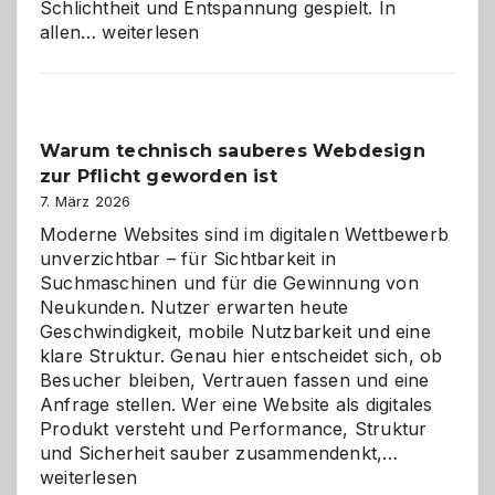
Schlichtheit und Entspannung gespielt. In
Sudoku
allen…
weiterlesen
entdecken:
Der
Klassiker
unter
Warum technisch sauberes Webdesign
den
zur Pflicht geworden ist
Logikrätseln
7. März 2026
Moderne Websites sind im digitalen Wettbewerb
unverzichtbar – für Sichtbarkeit in
Suchmaschinen und für die Gewinnung von
Neukunden. Nutzer erwarten heute
Geschwindigkeit, mobile Nutzbarkeit und eine
klare Struktur. Genau hier entscheidet sich, ob
Besucher bleiben, Vertrauen fassen und eine
Anfrage stellen. Wer eine Website als digitales
Produkt versteht und Performance, Struktur
Warum
und Sicherheit sauber zusammendenkt,…
technisch
weiterlesen