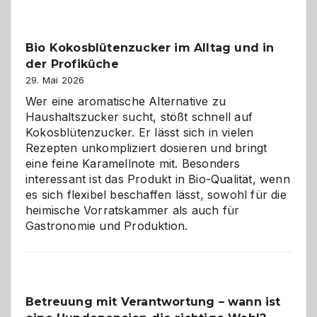
beste
Freund
in
Bio Kokosblütenzucker im Alltag und in
Gefahr
der Profiküche
ist:
Brandschutz
29. Mai 2026
für
Wer eine aromatische Alternative zu
Hunde
Haushaltszucker sucht, stößt schnell auf
im
Kokosblütenzucker. Er lässt sich in vielen
eigenen
Rezepten unkompliziert dosieren und bringt
Zuhause
eine feine Karamellnote mit. Besonders
interessant ist das Produkt in Bio-Qualität, wenn
es sich flexibel beschaffen lässt, sowohl für die
heimische Vorratskammer als auch für
Gastronomie und Produktion.
Betreuung mit Verantwortung – wann ist