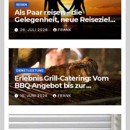
REISEN
Als Paar reisen – die
Gelegenheit, neue Reiseziele
zu entdecken
26. JULI 2026
FRANK
DIENSTLEISTUNG
Erlebnis Grill-Catering: Vom
BBQ-Angebot bis zur
perfekten Eventorganisation
10. JUNI 2026
FRANK
Trend zu Outdoor-Events,
Erlebnisgastronomie und
Live-Cooking