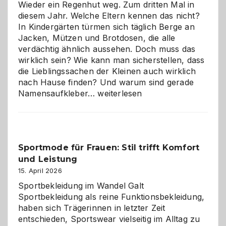
die
Wieder ein Regenhut weg. Zum dritten Mal in
richtige
diesem Jahr. Welche Eltern kennen das nicht?
Wahl?
In Kindergärten türmen sich täglich Berge an
Jacken, Mützen und Brotdosen, die alle
verdächtig ähnlich aussehen. Doch muss das
wirklich sein? Wie kann man sicherstellen, dass
die Lieblingssachen der Kleinen auch wirklich
nach Hause finden? Und warum sind gerade
Namensaufkleber
Namensaufkleber…
weiterlesen
im
Kindergarten:
Kleine
Helfer
Sportmode für Frauen: Stil trifft Komfort
gegen
und Leistung
das
große
15. April 2026
Chaos
Sportbekleidung im Wandel Galt
Sportbekleidung als reine Funktionsbekleidung,
haben sich Trägerinnen in letzter Zeit
entschieden, Sportswear vielseitig im Alltag zu