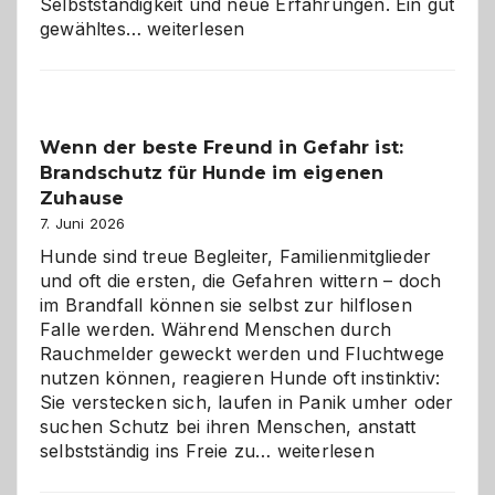
Selbstständigkeit und neue Erfahrungen. Ein gut
Abschied
gewähltes…
weiterlesen
aus
der
Kita
bewusst
Wenn der beste Freund in Gefahr ist:
und
Brandschutz für Hunde im eigenen
herzlich
gestalten
Zuhause
7. Juni 2026
Hunde sind treue Begleiter, Familienmitglieder
und oft die ersten, die Gefahren wittern – doch
im Brandfall können sie selbst zur hilflosen
Falle werden. Während Menschen durch
Rauchmelder geweckt werden und Fluchtwege
nutzen können, reagieren Hunde oft instinktiv:
Sie verstecken sich, laufen in Panik umher oder
suchen Schutz bei ihren Menschen, anstatt
Wenn
selbstständig ins Freie zu…
weiterlesen
der