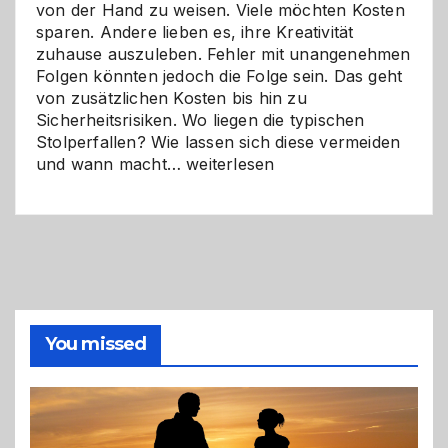
von der Hand zu weisen. Viele möchten Kosten
sparen. Andere lieben es, ihre Kreativität
zuhause auszuleben. Fehler mit unangenehmen
Folgen könnten jedoch die Folge sein. Das geht
von zusätzlichen Kosten bis hin zu
Sicherheitsrisiken. Wo liegen die typischen
Stolperfallen? Wie lassen sich diese vermeiden
Selber
und wann macht…
weiterlesen
machen
oder
Profi
holen?
So
triffst
du
die
You missed
richtige
Entscheidung