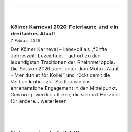
sauberes
Webdesig
zur
Pflicht
Kölner Karneval 2026: Feierlaune und ein
geworden
dreifaches Alaaf!
ist
7. Februar 2026
Der Kölner Karneval – liebevoll als „fünfte
Jahreszeit“ bezeichnet – gehört zu den
lebendigsten Traditionen der Rheinmetropole.
Die Session 2026 steht unter dem Motto „Alaaf
– Mer dun et för Kölle!“ und rückt damit die
Verbundenheit zur Stadt sowie das
ehrenamtliche Engagement in den Mittelpunkt.
Gewürdigt werden all jene, die sich mit Herzblut
Kölner
für andere…
weiterlesen
Karneval
2026:
Feierlaune
und