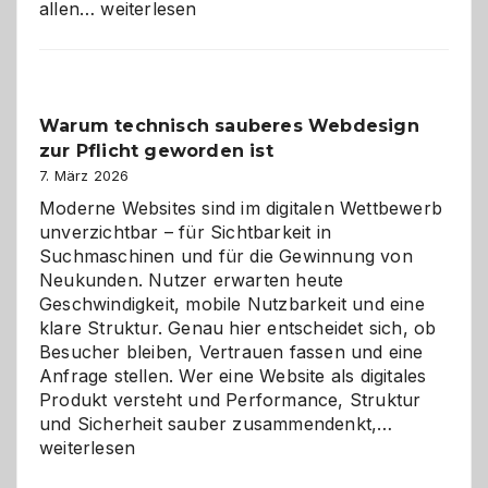
Sudoku
allen…
weiterlesen
entdecken:
Der
Klassiker
unter
Warum technisch sauberes Webdesign
den
zur Pflicht geworden ist
Logikrätseln
7. März 2026
Moderne Websites sind im digitalen Wettbewerb
unverzichtbar – für Sichtbarkeit in
Suchmaschinen und für die Gewinnung von
Neukunden. Nutzer erwarten heute
Geschwindigkeit, mobile Nutzbarkeit und eine
klare Struktur. Genau hier entscheidet sich, ob
Besucher bleiben, Vertrauen fassen und eine
Anfrage stellen. Wer eine Website als digitales
Produkt versteht und Performance, Struktur
Warum
und Sicherheit sauber zusammendenkt,…
technisch
weiterlesen
sauberes