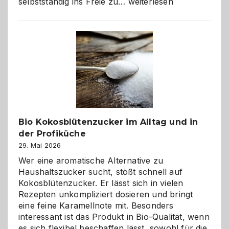
Wenn
selbstständig ins Freie zu…
weiterlesen
der
beste
Freund
in
Gefahr
ist:
Brandschutz
für
Hunde
im
Bio Kokosblütenzucker im Alltag und in
eigenen
der Profiküche
Zuhause
29. Mai 2026
Wer eine aromatische Alternative zu
Haushaltszucker sucht, stößt schnell auf
Kokosblütenzucker. Er lässt sich in vielen
Rezepten unkompliziert dosieren und bringt
eine feine Karamellnote mit. Besonders
interessant ist das Produkt in Bio-Qualität, wenn
es sich flexibel beschaffen lässt, sowohl für die