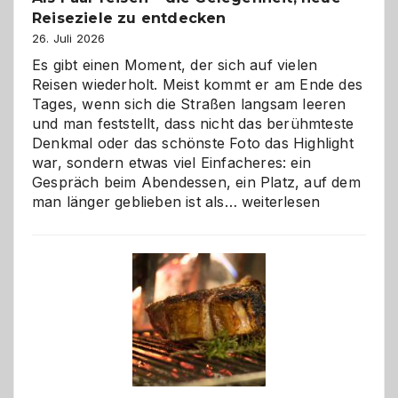
Reiseziele zu entdecken
26. Juli 2026
Es gibt einen Moment, der sich auf vielen
Reisen wiederholt. Meist kommt er am Ende des
Tages, wenn sich die Straßen langsam leeren
und man feststellt, dass nicht das berühmteste
Denkmal oder das schönste Foto das Highlight
war, sondern etwas viel Einfacheres: ein
Gespräch beim Abendessen, ein Platz, auf dem
Als
man länger geblieben ist als…
weiterlesen
Paar
reisen
–
die
Gelegenheit,
neue
Reiseziele
zu
entdecken