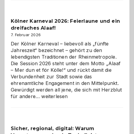
Webdesig
zur
Pflicht
Kölner Karneval 2026: Feierlaune und ein
geworden
dreifaches Alaaf!
ist
7. Februar 2026
Der Kölner Karneval – liebevoll als „fünfte
Jahreszeit“ bezeichnet – gehört zu den
lebendigsten Traditionen der Rheinmetropole.
Die Session 2026 steht unter dem Motto „Alaaf
– Mer dun et för Kölle!“ und rückt damit die
Verbundenheit zur Stadt sowie das
ehrenamtliche Engagement in den Mittelpunkt.
Gewürdigt werden all jene, die sich mit Herzblut
Kölner
für andere…
weiterlesen
Karneval
2026:
Feierlaune
und
Sicher, regional, digital: Warum
ein