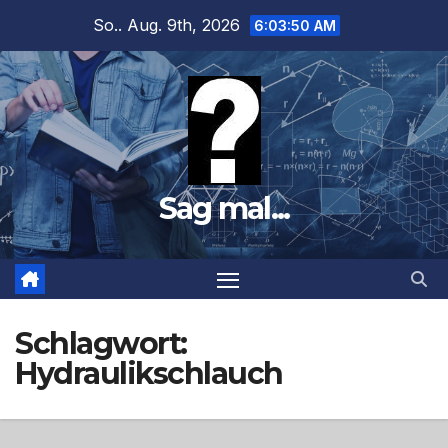
Zum
So.. Aug. 9th, 2026
6:03:51 AM
Inhalt
springen
Sag mal...
Schlagwort:
Hydraulikschlauch