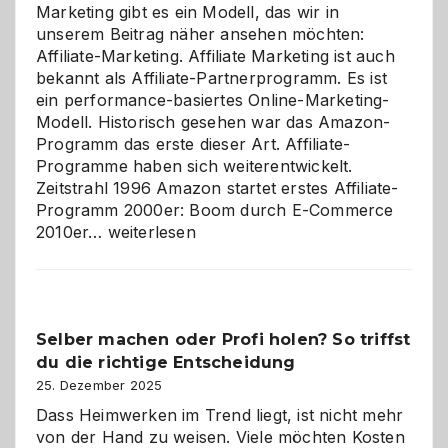
Marketing gibt es ein Modell, das wir in
unserem Beitrag näher ansehen möchten:
Affiliate-Marketing. Affiliate Marketing ist auch
bekannt als Affiliate-Partnerprogramm. Es ist
ein performance-basiertes Online-Marketing-
Modell. Historisch gesehen war das Amazon-
Programm das erste dieser Art. Affiliate-
Programme haben sich weiterentwickelt.
Zeitstrahl 1996 Amazon startet erstes Affiliate-
Programm 2000er: Boom durch E-Commerce
Affiliate-
2010er…
weiterlesen
Programm
im
Überblick:
Chancen,
Selber machen oder Profi holen? So triffst
Herausforderungen
du die richtige Entscheidung
und
Zukunft
25. Dezember 2025
Dass Heimwerken im Trend liegt, ist nicht mehr
von der Hand zu weisen. Viele möchten Kosten