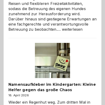
Reisen und flexibleren Freizeitaktivitäten,
sodass die Betreuung des eigenen Hundes
zunehmend zur Herausforderung wird.
Darüber hinaus sind gestiegene Erwartungen an
eine fachgerechte und verantwortungsvolle
Betreuung
Betreuung zu beobachten.…
weiterlesen
mit
Verantwortung
–
wann
ist
eine
Hundepension
die
richtige
Wahl?
Namensaufkleber im Kindergarten: Kleine
Helfer gegen das große Chaos
16. April 2026
Wieder ein Regenhut weg. Zum dritten Mal in