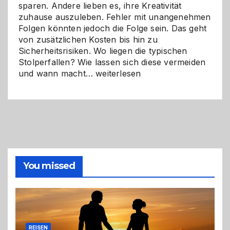
sparen. Andere lieben es, ihre Kreativität
zuhause auszuleben. Fehler mit unangenehmen
Folgen könnten jedoch die Folge sein. Das geht
von zusätzlichen Kosten bis hin zu
Sicherheitsrisiken. Wo liegen die typischen
Stolperfallen? Wie lassen sich diese vermeiden
Selber
und wann macht…
weiterlesen
machen
oder
Profi
holen?
So
triffst
du
die
You missed
richtige
Entscheidung
REISEN