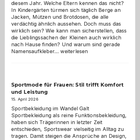
diesem Jahr. Welche Eltern kennen das nicht?
In Kindergärten türmen sich täglich Berge an
Jacken, Mützen und Brotdosen, die alle
verdächtig ähnlich aussehen. Doch muss das
wirklich sein? Wie kann man sicherstellen, dass
die Lieblingssachen der Kleinen auch wirklich
nach Hause finden? Und warum sind gerade
Namensaufkleber
Namensaufkleber…
weiterlesen
im
Kindergarten:
Kleine
Helfer
Sportmode für Frauen: Stil trifft Komfort
gegen
und Leistung
das
große
15. April 2026
Chaos
Sportbekleidung im Wandel Galt
Sportbekleidung als reine Funktionsbekleidung,
haben sich Trägerinnen in letzter Zeit
entschieden, Sportswear vielseitig im Alltag zu
tragen. Damit steigen die Ansprüche an Design,