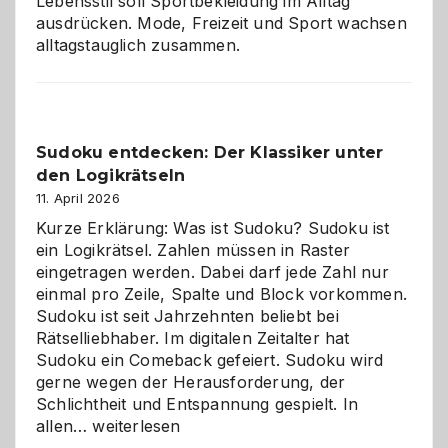
Lebensstil soll Sportbekleidung im Alltag
ausdrücken. Mode, Freizeit und Sport wachsen
alltagstauglich zusammen.
Sudoku entdecken: Der Klassiker unter
den Logikrätseln
11. April 2026
Kurze Erklärung: Was ist Sudoku? Sudoku ist
ein Logikrätsel. Zahlen müssen in Raster
eingetragen werden. Dabei darf jede Zahl nur
einmal pro Zeile, Spalte und Block vorkommen.
Sudoku ist seit Jahrzehnten beliebt bei
Rätselliebhaber. Im digitalen Zeitalter hat
Sudoku ein Comeback gefeiert. Sudoku wird
gerne wegen der Herausforderung, der
Schlichtheit und Entspannung gespielt. In
Sudoku
allen…
weiterlesen
entdecken: