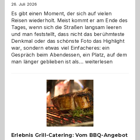
26. Juli 2026
Es gibt einen Moment, der sich auf vielen
Reisen wiederholt. Meist kommt er am Ende des
Tages, wenn sich die Straßen langsam leeren
und man feststellt, dass nicht das berühmteste
Denkmal oder das schönste Foto das Highlight
war, sondern etwas viel Einfacheres: ein
Gespräch beim Abendessen, ein Platz, auf dem
Als
man länger geblieben ist als…
weiterlesen
Paar
reisen
–
die
Gelegenheit,
neue
Reiseziele
zu
entdecken
Erlebnis Grill-Catering: Vom BBQ-Angebot