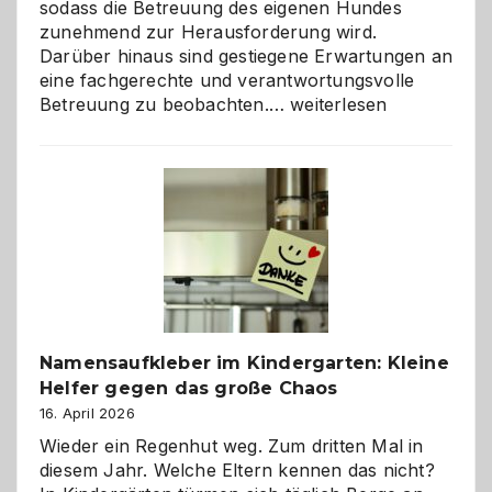
sodass die Betreuung des eigenen Hundes
zunehmend zur Herausforderung wird.
Darüber hinaus sind gestiegene Erwartungen an
eine fachgerechte und verantwortungsvolle
Betreuung
Betreuung zu beobachten.…
weiterlesen
mit
Verantwortung
–
wann
ist
eine
Hundepension
die
richtige
Wahl?
Namensaufkleber im Kindergarten: Kleine
Helfer gegen das große Chaos
16. April 2026
Wieder ein Regenhut weg. Zum dritten Mal in
diesem Jahr. Welche Eltern kennen das nicht?