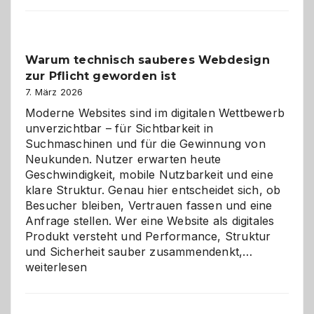
Der
Klassiker
unter
Warum technisch sauberes Webdesign
den
zur Pflicht geworden ist
Logikrätseln
7. März 2026
Moderne Websites sind im digitalen Wettbewerb
unverzichtbar – für Sichtbarkeit in
Suchmaschinen und für die Gewinnung von
Neukunden. Nutzer erwarten heute
Geschwindigkeit, mobile Nutzbarkeit und eine
klare Struktur. Genau hier entscheidet sich, ob
Besucher bleiben, Vertrauen fassen und eine
Anfrage stellen. Wer eine Website als digitales
Produkt versteht und Performance, Struktur
Warum
und Sicherheit sauber zusammendenkt,…
technisch
weiterlesen
sauberes
Webdesig
zur