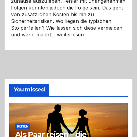
zuhause auszuleben. Fehler mit unangenehmen
Folgen könnten jedoch die Folge sein. Das geht
von zusätzlichen Kosten bis hin zu
Sicherheitsrisiken. Wo liegen die typischen
Stolperfallen? Wie lassen sich diese vermeiden
Selber
und wann macht…
weiterlesen
machen
oder
Profi
holen?
So
triffst
du
die
You missed
richtige
Entscheidung
REISEN
Als Paar reisen – die