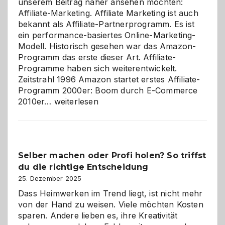
unserem Beitrag näher ansehen möchten:
Affiliate-Marketing. Affiliate Marketing ist auch
bekannt als Affiliate-Partnerprogramm. Es ist
ein performance-basiertes Online-Marketing-
Modell. Historisch gesehen war das Amazon-
Programm das erste dieser Art. Affiliate-
Programme haben sich weiterentwickelt.
Zeitstrahl 1996 Amazon startet erstes Affiliate-
Programm 2000er: Boom durch E-Commerce
Affiliate-
2010er…
weiterlesen
Programm
im
Überblick:
Chancen,
Selber machen oder Profi holen? So triffst
Herausforderungen
du die richtige Entscheidung
und
Zukunft
25. Dezember 2025
Dass Heimwerken im Trend liegt, ist nicht mehr
von der Hand zu weisen. Viele möchten Kosten
sparen. Andere lieben es, ihre Kreativität