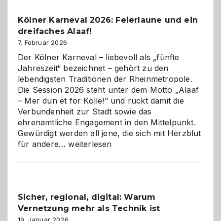
Pflicht
Kölner Karneval 2026: Feierlaune und ein
geworden
dreifaches Alaaf!
ist
7. Februar 2026
Der Kölner Karneval – liebevoll als „fünfte
Jahreszeit“ bezeichnet – gehört zu den
lebendigsten Traditionen der Rheinmetropole.
Die Session 2026 steht unter dem Motto „Alaaf
– Mer dun et för Kölle!“ und rückt damit die
Verbundenheit zur Stadt sowie das
ehrenamtliche Engagement in den Mittelpunkt.
Gewürdigt werden all jene, die sich mit Herzblut
Kölner
für andere…
weiterlesen
Karneval
2026:
Feierlaune
und
Sicher, regional, digital: Warum
ein
Vernetzung mehr als Technik ist
dreifaches
Alaaf!
19. Januar 2026