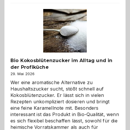
beste
Freund
in
Gefahr
ist:
Brandschutz
für
Hunde
im
Bio Kokosblütenzucker im Alltag und in
eigenen
der Profiküche
Zuhause
29. Mai 2026
Wer eine aromatische Alternative zu
Haushaltszucker sucht, stößt schnell auf
Kokosblütenzucker. Er lässt sich in vielen
Rezepten unkompliziert dosieren und bringt
eine feine Karamellnote mit. Besonders
interessant ist das Produkt in Bio-Qualität, wenn
es sich flexibel beschaffen lässt, sowohl für die
heimische Vorratskammer als auch für