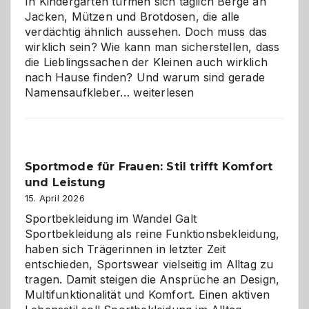
In Kindergärten türmen sich täglich Berge an
Jacken, Mützen und Brotdosen, die alle
verdächtig ähnlich aussehen. Doch muss das
wirklich sein? Wie kann man sicherstellen, dass
die Lieblingssachen der Kleinen auch wirklich
nach Hause finden? Und warum sind gerade
Namensaufkleber
Namensaufkleber…
weiterlesen
im
Kindergarten:
Kleine
Helfer
Sportmode für Frauen: Stil trifft Komfort
gegen
und Leistung
das
große
15. April 2026
Chaos
Sportbekleidung im Wandel Galt
Sportbekleidung als reine Funktionsbekleidung,
haben sich Trägerinnen in letzter Zeit
entschieden, Sportswear vielseitig im Alltag zu
tragen. Damit steigen die Ansprüche an Design,
Multifunktionalität und Komfort. Einen aktiven