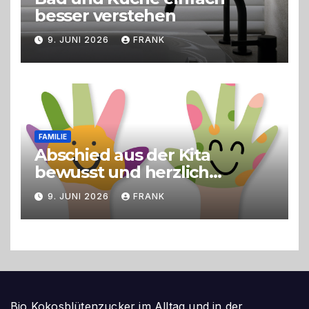
besser verstehen
9. JUNI 2026
FRANK
FAMILIE
Abschied aus der Kita
bewusst und herzlich
gestalten
9. JUNI 2026
FRANK
Bio Kokosblütenzucker im Alltag und in der