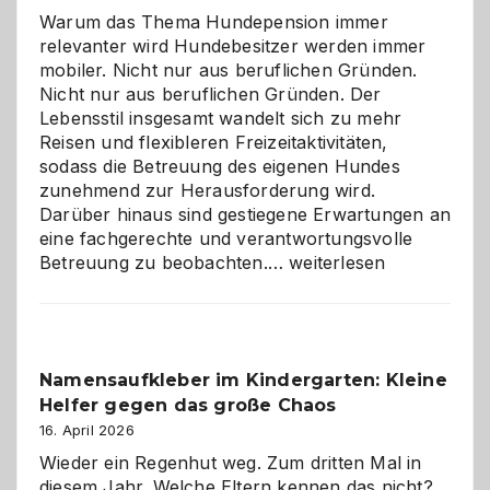
Warum das Thema Hundepension immer
relevanter wird Hundebesitzer werden immer
mobiler. Nicht nur aus beruflichen Gründen.
Nicht nur aus beruflichen Gründen. Der
Lebensstil insgesamt wandelt sich zu mehr
Reisen und flexibleren Freizeitaktivitäten,
sodass die Betreuung des eigenen Hundes
zunehmend zur Herausforderung wird.
Darüber hinaus sind gestiegene Erwartungen an
eine fachgerechte und verantwortungsvolle
Betreuung
Betreuung zu beobachten.…
weiterlesen
mit
Verantwortung
–
wann
Namensaufkleber im Kindergarten: Kleine
ist
Helfer gegen das große Chaos
eine
Hundepension
16. April 2026
die
Wieder ein Regenhut weg. Zum dritten Mal in
richtige
diesem Jahr. Welche Eltern kennen das nicht?