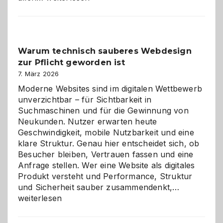
entdecken:
Der
Klassiker
unter
Warum technisch sauberes Webdesign
den
zur Pflicht geworden ist
Logikrätseln
7. März 2026
Moderne Websites sind im digitalen Wettbewerb
unverzichtbar – für Sichtbarkeit in
Suchmaschinen und für die Gewinnung von
Neukunden. Nutzer erwarten heute
Geschwindigkeit, mobile Nutzbarkeit und eine
klare Struktur. Genau hier entscheidet sich, ob
Besucher bleiben, Vertrauen fassen und eine
Anfrage stellen. Wer eine Website als digitales
Produkt versteht und Performance, Struktur
Warum
und Sicherheit sauber zusammendenkt,…
technisch
weiterlesen
sauberes
Webdesig