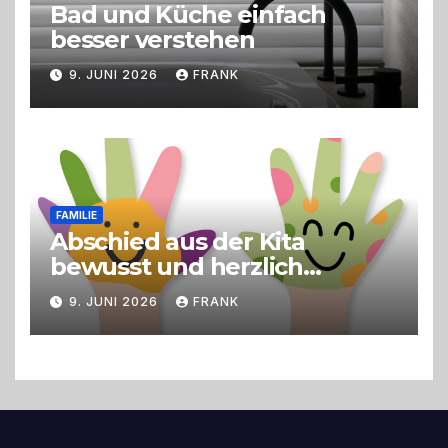
Bad und Küche einfach
besser verstehen
9. JUNI 2026
FRANK
FAMILIE
Abschied aus der Kita
bewusst und herzlich
gestalten
9. JUNI 2026
FRANK