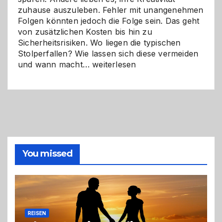
zuhause auszuleben. Fehler mit unangenehmen
Folgen könnten jedoch die Folge sein. Das geht
von zusätzlichen Kosten bis hin zu
Sicherheitsrisiken. Wo liegen die typischen
Stolperfallen? Wie lassen sich diese vermeiden
Selber
und wann macht…
weiterlesen
machen
oder
Profi
holen?
So
triffst
du
die
You missed
richtige
Entscheidung
REISEN