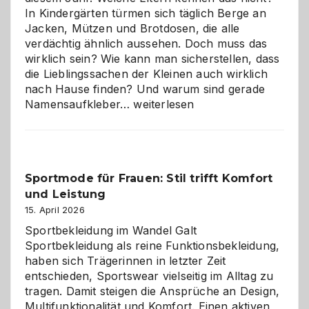
Wahl?
In Kindergärten türmen sich täglich Berge an
Jacken, Mützen und Brotdosen, die alle
verdächtig ähnlich aussehen. Doch muss das
wirklich sein? Wie kann man sicherstellen, dass
die Lieblingssachen der Kleinen auch wirklich
nach Hause finden? Und warum sind gerade
Namensaufkleber
Namensaufkleber…
weiterlesen
im
Kindergarten:
Kleine
Helfer
Sportmode für Frauen: Stil trifft Komfort
gegen
und Leistung
das
große
15. April 2026
Chaos
Sportbekleidung im Wandel Galt
Sportbekleidung als reine Funktionsbekleidung,
haben sich Trägerinnen in letzter Zeit
entschieden, Sportswear vielseitig im Alltag zu
tragen. Damit steigen die Ansprüche an Design,
Multifunktionalität und Komfort. Einen aktiven