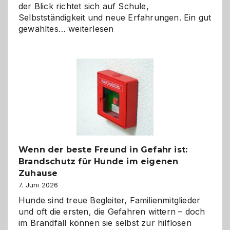
der Blick richtet sich auf Schule,
Selbstständigkeit und neue Erfahrungen. Ein gut
Abschied
gewähltes…
weiterlesen
aus
der
Kita
bewusst
und
herzlich
gestalten
Wenn der beste Freund in Gefahr ist:
Brandschutz für Hunde im eigenen
Zuhause
7. Juni 2026
Hunde sind treue Begleiter, Familienmitglieder
und oft die ersten, die Gefahren wittern – doch
im Brandfall können sie selbst zur hilflosen