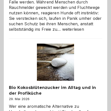
Falle werden. Während Menschen durch
Rauchmelder geweckt werden und Fluchtwege
nutzen können, reagieren Hunde oft instinktiv:
Sie verstecken sich, laufen in Panik umher oder
suchen Schutz bei ihren Menschen, anstatt
Wenn
selbstständig ins Freie zu…
weiterlesen
der
beste
Freund
in
Gefahr
ist:
Brandschutz
für
Hunde
im
Bio Kokosblütenzucker im Alltag und in
eigenen
der Profiküche
Zuhause
29. Mai 2026
Wer eine aromatische Alternative zu