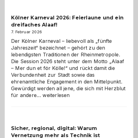
zur
Pflicht
Kölner Karneval 2026: Feierlaune und ein
geworden
dreifaches Alaaf!
ist
7. Februar 2026
Der Kölner Karneval – liebevoll als „fünfte
Jahreszeit“ bezeichnet – gehört zu den
lebendigsten Traditionen der Rheinmetropole.
Die Session 2026 steht unter dem Motto „Alaaf
– Mer dun et för Kölle!“ und rückt damit die
Verbundenheit zur Stadt sowie das
ehrenamtliche Engagement in den Mittelpunkt.
Gewürdigt werden all jene, die sich mit Herzblut
Kölner
für andere…
weiterlesen
Karneval
2026:
Feierlaune
und
Sicher, regional, digital: Warum
ein
Vernetzung mehr als Technik ist
dreifaches