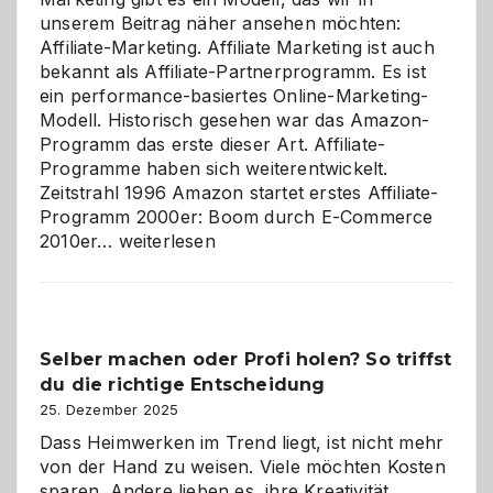
unserem Beitrag näher ansehen möchten:
Affiliate-Marketing. Affiliate Marketing ist auch
bekannt als Affiliate-Partnerprogramm. Es ist
ein performance-basiertes Online-Marketing-
Modell. Historisch gesehen war das Amazon-
Programm das erste dieser Art. Affiliate-
Programme haben sich weiterentwickelt.
Zeitstrahl 1996 Amazon startet erstes Affiliate-
Programm 2000er: Boom durch E-Commerce
Affiliate-
2010er…
weiterlesen
Programm
im
Überblick:
Chancen,
Selber machen oder Profi holen? So triffst
Herausforderungen
du die richtige Entscheidung
und
Zukunft
25. Dezember 2025
Dass Heimwerken im Trend liegt, ist nicht mehr
von der Hand zu weisen. Viele möchten Kosten
sparen. Andere lieben es, ihre Kreativität