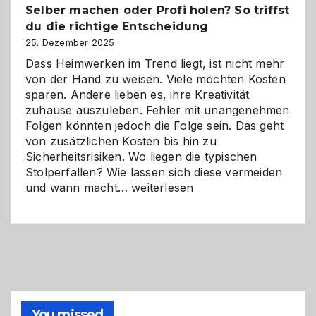
Selber machen oder Profi holen? So triffst
Herausforderungen
du die richtige Entscheidung
und
Zukunft
25. Dezember 2025
Dass Heimwerken im Trend liegt, ist nicht mehr
von der Hand zu weisen. Viele möchten Kosten
sparen. Andere lieben es, ihre Kreativität
zuhause auszuleben. Fehler mit unangenehmen
Folgen könnten jedoch die Folge sein. Das geht
von zusätzlichen Kosten bis hin zu
Sicherheitsrisiken. Wo liegen die typischen
Stolperfallen? Wie lassen sich diese vermeiden
Selber
und wann macht…
weiterlesen
machen
oder
Profi
holen?
So
triffst
du
die
You missed