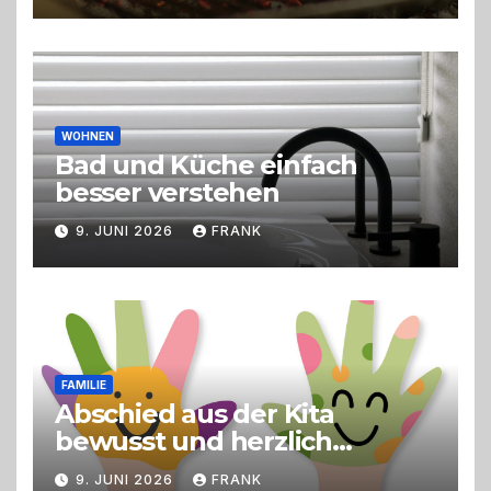
Erlebnisgastronomie und
Live-Cooking
WOHNEN
Bad und Küche einfach
besser verstehen
9. JUNI 2026
FRANK
FAMILIE
Abschied aus der Kita
bewusst und herzlich
gestalten
9. JUNI 2026
FRANK