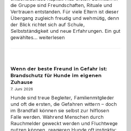
die Gruppe sind Freundschaften, Rituale und
Vertrauen entstanden. Für viele Eltern ist dieser
Übergang zugleich freudig und wehmütig, denn
der Blick richtet sich auf Schule,
Selbstständigkeit und neue Erfahrungen. Ein gut
Abschied
gewähltes…
weiterlesen
aus
der
Kita
bewusst
Wenn der beste Freund in Gefahr ist:
und
Brandschutz für Hunde im eigenen
herzlich
gestalten
Zuhause
7. Juni 2026
Hunde sind treue Begleiter, Familienmitglieder
und oft die ersten, die Gefahren wittern – doch
im Brandfall können sie selbst zur hilflosen
Falle werden. Während Menschen durch
Rauchmelder geweckt werden und Fluchtwege
nutzen können, reagieren Hunde oft instinktiv: