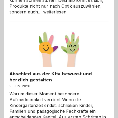
können schnell stören. Deshalb lohnt es sich,
Produkte nicht nur nach Optik auszuwählen,
Bad
sondern auch…
weiterlesen
und
Küche
einfach
besser
verstehen
Abschied aus der Kita bewusst und
herzlich gestalten
9. Juni 2026
Warum dieser Moment besondere
Aufmerksamkeit verdient Wenn die
Kindergartenzeit endet, schließen Kinder,
Familien und pädagogische Fachkräfte ein
entscheidendes Kapitel. Aus ersten Schritten in