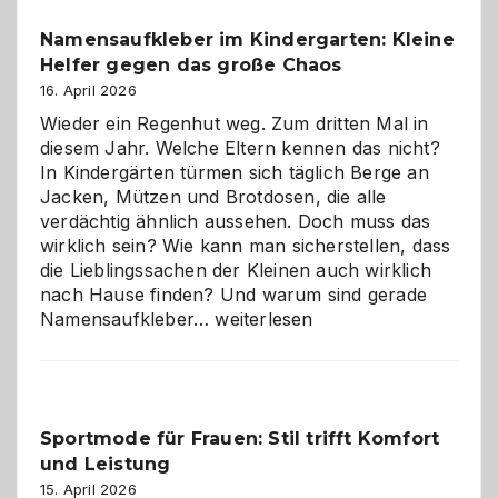
wann
Namensaufkleber im Kindergarten: Kleine
ist
Helfer gegen das große Chaos
eine
Hundepension
16. April 2026
die
Wieder ein Regenhut weg. Zum dritten Mal in
richtige
diesem Jahr. Welche Eltern kennen das nicht?
Wahl?
In Kindergärten türmen sich täglich Berge an
Jacken, Mützen und Brotdosen, die alle
verdächtig ähnlich aussehen. Doch muss das
wirklich sein? Wie kann man sicherstellen, dass
die Lieblingssachen der Kleinen auch wirklich
nach Hause finden? Und warum sind gerade
Namensaufkleber
Namensaufkleber…
weiterlesen
im
Kindergarten:
Kleine
Helfer
Sportmode für Frauen: Stil trifft Komfort
gegen
und Leistung
das
große
15. April 2026