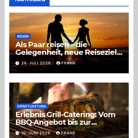
richtige
Entscheidung
REISEN
Als Paar reisen – die
Gelegenheit, neue Reiseziele
zu entdecken
26. JULI 2026
FRANK
DIENSTLEISTUNG
Erlebnis Grill-Catering: Vom
BBQ-Angebot bis zur
perfekten Eventorganisation
10. JUNI 2026
FRANK
Trend zu Outdoor-Events,