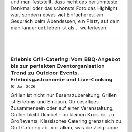
und man feststellt, dass nicht das berühmteste
Denkmal oder das schönste Foto das Highlight
war, sondern etwas viel Einfacheres: ein
Gespräch beim Abendessen, ein Platz, auf dem
Als
man länger geblieben ist als…
weiterlesen
Paar
reisen
–
die
Erlebnis Grill-Catering: Vom BBQ-Angebot
Gelegenheit,
bis zur perfekten Eventorganisation
neue
Reiseziele
Trend zu Outdoor-Events,
zu
Erlebnisgastronomie und Live-Cooking
entdecken
10. Juni 2026
Grillen ist nicht nur Essenszubereitung. Grillen
ist Erlebnis und Emotion. Ob geselliges
Zusammensein oder auf einer Veranstaltung,
Grillen bleibt flexibel – im kleinen Kreis bis zu
Großevents. Klassisches Catering grenzt sich zu
Grill Catering ab. Vor allem, was die Zielgruppe