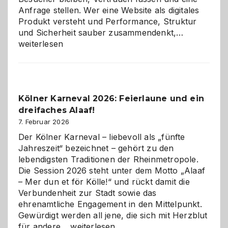
Anfrage stellen. Wer eine Website als digitales
Produkt versteht und Performance, Struktur
Warum
und Sicherheit sauber zusammendenkt,…
technisch
weiterlesen
sauberes
Webdesig
zur
Pflicht
Kölner Karneval 2026: Feierlaune und ein
geworden
dreifaches Alaaf!
ist
7. Februar 2026
Der Kölner Karneval – liebevoll als „fünfte
Jahreszeit“ bezeichnet – gehört zu den
lebendigsten Traditionen der Rheinmetropole.
Die Session 2026 steht unter dem Motto „Alaaf
– Mer dun et för Kölle!“ und rückt damit die
Verbundenheit zur Stadt sowie das
ehrenamtliche Engagement in den Mittelpunkt.
Gewürdigt werden all jene, die sich mit Herzblut
Kölner
für andere…
weiterlesen