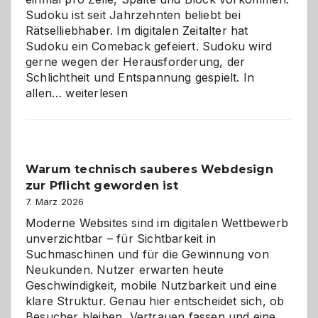
Sudoku ist seit Jahrzehnten beliebt bei
Rätselliebhaber. Im digitalen Zeitalter hat
Sudoku ein Comeback gefeiert. Sudoku wird
gerne wegen der Herausforderung, der
Schlichtheit und Entspannung gespielt. In
Sudoku
allen…
weiterlesen
entdecken:
Der
Klassiker
unter
Warum technisch sauberes Webdesign
den
zur Pflicht geworden ist
Logikrätseln
7. März 2026
Moderne Websites sind im digitalen Wettbewerb
unverzichtbar – für Sichtbarkeit in
Suchmaschinen und für die Gewinnung von
Neukunden. Nutzer erwarten heute
Geschwindigkeit, mobile Nutzbarkeit und eine
klare Struktur. Genau hier entscheidet sich, ob
Besucher bleiben, Vertrauen fassen und eine