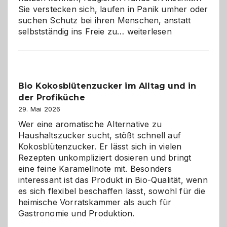
Sie verstecken sich, laufen in Panik umher oder
suchen Schutz bei ihren Menschen, anstatt
Wenn
selbstständig ins Freie zu…
weiterlesen
der
beste
Freund
in
Bio Kokosblütenzucker im Alltag und in
Gefahr
der Profiküche
ist:
Brandschutz
29. Mai 2026
für
Wer eine aromatische Alternative zu
Hunde
Haushaltszucker sucht, stößt schnell auf
im
Kokosblütenzucker. Er lässt sich in vielen
eigenen
Rezepten unkompliziert dosieren und bringt
Zuhause
eine feine Karamellnote mit. Besonders
interessant ist das Produkt in Bio-Qualität, wenn
es sich flexibel beschaffen lässt, sowohl für die
heimische Vorratskammer als auch für
Gastronomie und Produktion.