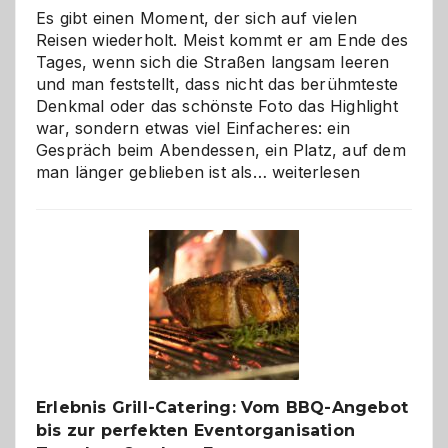
Es gibt einen Moment, der sich auf vielen
Reisen wiederholt. Meist kommt er am Ende des
Tages, wenn sich die Straßen langsam leeren
und man feststellt, dass nicht das berühmteste
Denkmal oder das schönste Foto das Highlight
war, sondern etwas viel Einfacheres: ein
Gespräch beim Abendessen, ein Platz, auf dem
Als
man länger geblieben ist als…
weiterlesen
Paar
reisen
–
die
Gelegenheit,
neue
Reiseziele
zu
entdecken
Erlebnis Grill-Catering: Vom BBQ-Angebot
bis zur perfekten Eventorganisation