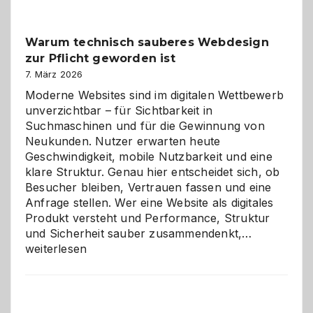
Klassiker
unter
Warum technisch sauberes Webdesign
den
zur Pflicht geworden ist
Logikrätseln
7. März 2026
Moderne Websites sind im digitalen Wettbewerb
unverzichtbar – für Sichtbarkeit in
Suchmaschinen und für die Gewinnung von
Neukunden. Nutzer erwarten heute
Geschwindigkeit, mobile Nutzbarkeit und eine
klare Struktur. Genau hier entscheidet sich, ob
Besucher bleiben, Vertrauen fassen und eine
Anfrage stellen. Wer eine Website als digitales
Produkt versteht und Performance, Struktur
Warum
und Sicherheit sauber zusammendenkt,…
technisch
weiterlesen
sauberes
Webdesig
zur
Pflicht