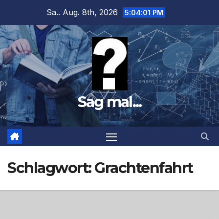
Zum
Sa.. Aug. 8th, 2026
5:04:03 PM
Inhalt
springen
Sag mal...
Schlagwort:
Grachtenfahrt