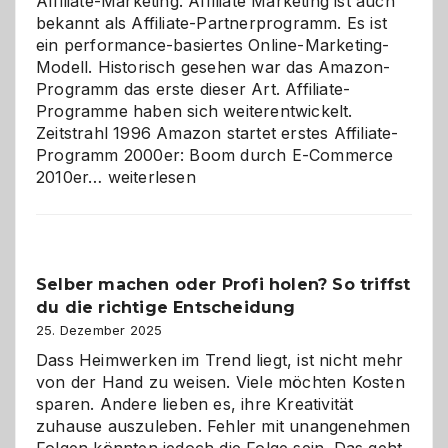
Affiliate-Marketing. Affiliate Marketing ist auch
bekannt als Affiliate-Partnerprogramm. Es ist
ein performance-basiertes Online-Marketing-
Modell. Historisch gesehen war das Amazon-
Programm das erste dieser Art. Affiliate-
Programme haben sich weiterentwickelt.
Zeitstrahl 1996 Amazon startet erstes Affiliate-
Programm 2000er: Boom durch E-Commerce
Affiliate-
2010er…
weiterlesen
Programm
im
Überblick:
Chancen,
Selber machen oder Profi holen? So triffst
Herausforderungen
du die richtige Entscheidung
und
Zukunft
25. Dezember 2025
Dass Heimwerken im Trend liegt, ist nicht mehr
von der Hand zu weisen. Viele möchten Kosten
sparen. Andere lieben es, ihre Kreativität
zuhause auszuleben. Fehler mit unangenehmen