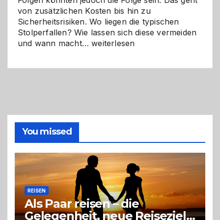
Folgen könnten jedoch die Folge sein. Das geht
von zusätzlichen Kosten bis hin zu
Sicherheitsrisiken. Wo liegen die typischen
Stolperfallen? Wie lassen sich diese vermeiden
Selber
und wann macht…
weiterlesen
machen
oder
Profi
holen?
So
triffst
du
die
You missed
richtige
Entscheidung
REISEN
Als Paar reisen – die
Gelegenheit, neue Reiseziele