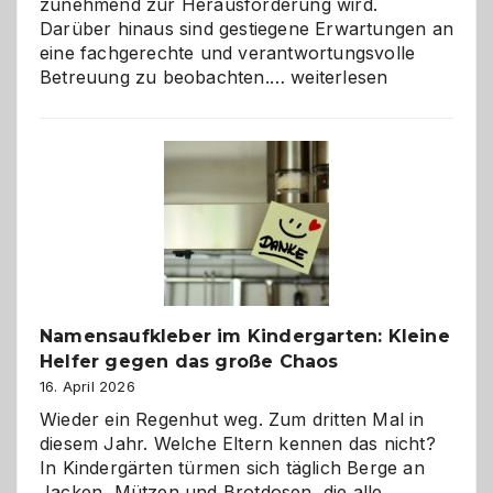
zunehmend zur Herausforderung wird.
Darüber hinaus sind gestiegene Erwartungen an
eine fachgerechte und verantwortungsvolle
Betreuung
Betreuung zu beobachten.…
weiterlesen
mit
Verantwortung
–
wann
ist
eine
Hundepension
die
richtige
Wahl?
Namensaufkleber im Kindergarten: Kleine
Helfer gegen das große Chaos
16. April 2026
Wieder ein Regenhut weg. Zum dritten Mal in
diesem Jahr. Welche Eltern kennen das nicht?
In Kindergärten türmen sich täglich Berge an
Jacken, Mützen und Brotdosen, die alle