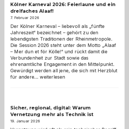
Kölner Karneval 2026: Feierlaune und ein
geworden
dreifaches Alaaf!
ist
7. Februar 2026
Der Kölner Karneval – liebevoll als „fünfte
Jahreszeit“ bezeichnet – gehört zu den
lebendigsten Traditionen der Rheinmetropole.
Die Session 2026 steht unter dem Motto „Alaaf
– Mer dun et för Kölle!“ und rückt damit die
Verbundenheit zur Stadt sowie das
ehrenamtliche Engagement in den Mittelpunkt.
Gewürdigt werden all jene, die sich mit Herzblut
Kölner
für andere…
weiterlesen
Karneval
2026:
Feierlaune
und
Sicher, regional, digital: Warum
ein
Vernetzung mehr als Technik ist
dreifaches
Alaaf!
19. Januar 2026