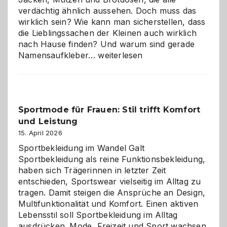
verdächtig ähnlich aussehen. Doch muss das
wirklich sein? Wie kann man sicherstellen, dass
die Lieblingssachen der Kleinen auch wirklich
nach Hause finden? Und warum sind gerade
Namensaufkleber
Namensaufkleber…
weiterlesen
im
Kindergarten:
Kleine
Helfer
Sportmode für Frauen: Stil trifft Komfort
gegen
und Leistung
das
große
15. April 2026
Chaos
Sportbekleidung im Wandel Galt
Sportbekleidung als reine Funktionsbekleidung,
haben sich Trägerinnen in letzter Zeit
entschieden, Sportswear vielseitig im Alltag zu
tragen. Damit steigen die Ansprüche an Design,
Multifunktionalität und Komfort. Einen aktiven
Lebensstil soll Sportbekleidung im Alltag
ausdrücken. Mode, Freizeit und Sport wachsen