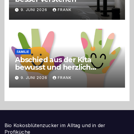
9. JUNI 2026
FRANK
FAMILIE
Abschied aus der Kita
bewusst und herzlich
gestalten
9. JUNI 2026
FRANK
Bio Kokosblütenzucker im Alltag und in der
Profiküche