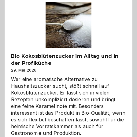
Freund
in
Gefahr
ist:
Brandschutz
für
Hunde
im
Bio Kokosblütenzucker im Alltag und in
eigenen
der Profiküche
Zuhause
29. Mai 2026
Wer eine aromatische Alternative zu
Haushaltszucker sucht, stößt schnell auf
Kokosblütenzucker. Er lässt sich in vielen
Rezepten unkompliziert dosieren und bringt
eine feine Karamellnote mit. Besonders
interessant ist das Produkt in Bio-Qualität, wenn
es sich flexibel beschaffen lässt, sowohl für die
heimische Vorratskammer als auch für
Gastronomie und Produktion.