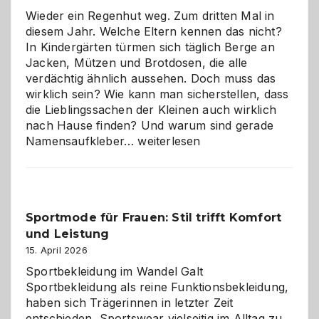
die
Wieder ein Regenhut weg. Zum dritten Mal in
richtige
diesem Jahr. Welche Eltern kennen das nicht?
Wahl?
In Kindergärten türmen sich täglich Berge an
Jacken, Mützen und Brotdosen, die alle
verdächtig ähnlich aussehen. Doch muss das
wirklich sein? Wie kann man sicherstellen, dass
die Lieblingssachen der Kleinen auch wirklich
nach Hause finden? Und warum sind gerade
Namensaufkleber
Namensaufkleber…
weiterlesen
im
Kindergarten:
Kleine
Helfer
Sportmode für Frauen: Stil trifft Komfort
gegen
und Leistung
das
große
15. April 2026
Chaos
Sportbekleidung im Wandel Galt
Sportbekleidung als reine Funktionsbekleidung,
haben sich Trägerinnen in letzter Zeit
entschieden, Sportswear vielseitig im Alltag zu