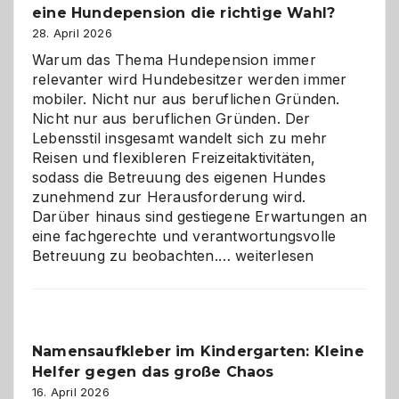
eine Hundepension die richtige Wahl?
28. April 2026
Warum das Thema Hundepension immer
relevanter wird Hundebesitzer werden immer
mobiler. Nicht nur aus beruflichen Gründen.
Nicht nur aus beruflichen Gründen. Der
Lebensstil insgesamt wandelt sich zu mehr
Reisen und flexibleren Freizeitaktivitäten,
sodass die Betreuung des eigenen Hundes
zunehmend zur Herausforderung wird.
Darüber hinaus sind gestiegene Erwartungen an
eine fachgerechte und verantwortungsvolle
Betreuung
Betreuung zu beobachten.…
weiterlesen
mit
Verantwortung
–
wann
Namensaufkleber im Kindergarten: Kleine
ist
Helfer gegen das große Chaos
eine
Hundepension
16. April 2026