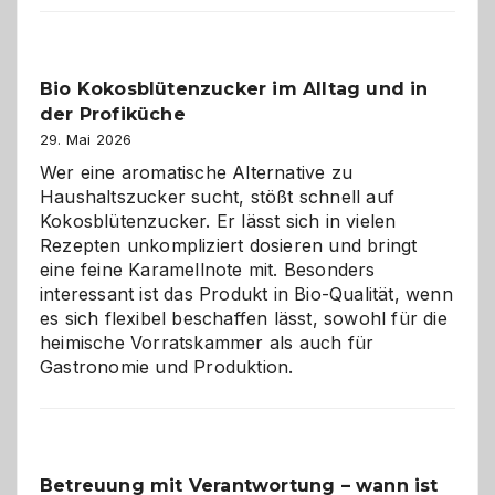
beste
Freund
in
Bio Kokosblütenzucker im Alltag und in
Gefahr
der Profiküche
ist:
Brandschutz
29. Mai 2026
für
Wer eine aromatische Alternative zu
Hunde
Haushaltszucker sucht, stößt schnell auf
im
Kokosblütenzucker. Er lässt sich in vielen
eigenen
Rezepten unkompliziert dosieren und bringt
Zuhause
eine feine Karamellnote mit. Besonders
interessant ist das Produkt in Bio-Qualität, wenn
es sich flexibel beschaffen lässt, sowohl für die
heimische Vorratskammer als auch für
Gastronomie und Produktion.
Betreuung mit Verantwortung – wann ist