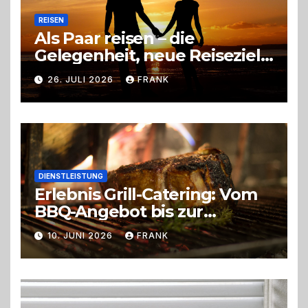
REISEN
Als Paar reisen – die
Gelegenheit, neue Reiseziele
zu entdecken
26. JULI 2026
FRANK
DIENSTLEISTUNG
Erlebnis Grill-Catering: Vom
BBQ-Angebot bis zur
perfekten Eventorganisation
10. JUNI 2026
FRANK
Trend zu Outdoor-Events,
Erlebnisgastronomie und
Live-Cooking