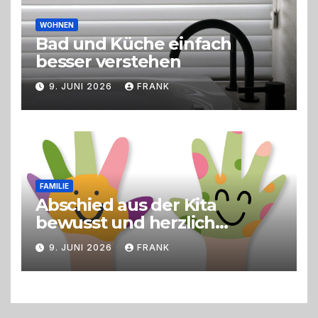
WOHNEN
Bad und Küche einfach
besser verstehen
9. JUNI 2026
FRANK
FAMILIE
Abschied aus der Kita
bewusst und herzlich
gestalten
9. JUNI 2026
FRANK