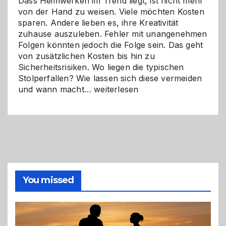
Dass Heimwerken im Trend liegt, ist nicht mehr
von der Hand zu weisen. Viele möchten Kosten
sparen. Andere lieben es, ihre Kreativität
zuhause auszuleben. Fehler mit unangenehmen
Folgen könnten jedoch die Folge sein. Das geht
von zusätzlichen Kosten bis hin zu
Sicherheitsrisiken. Wo liegen die typischen
Stolperfallen? Wie lassen sich diese vermeiden
Selber
und wann macht…
weiterlesen
machen
oder
Profi
holen?
So
triffst
du
die
You missed
richtige
Entscheidung