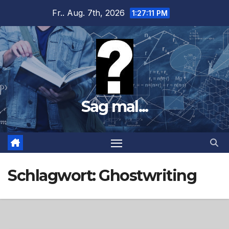
Zum
Fr.. Aug. 7th, 2026
1:27:12 PM
Inhalt
springen
Sag mal...
Schlagwort:
Ghostwriting