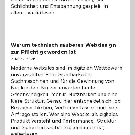
Schlichtheit und Entspannung gespielt. In
Sudoku
allen…
weiterlesen
entdecken:
Der
Klassiker
unter
Warum technisch sauberes Webdesign
den
zur Pflicht geworden ist
Logikrätseln
7. März 2026
Moderne Websites sind im digitalen Wettbewerb
unverzichtbar – für Sichtbarkeit in
Suchmaschinen und für die Gewinnung von
Neukunden. Nutzer erwarten heute
Geschwindigkeit, mobile Nutzbarkeit und eine
klare Struktur. Genau hier entscheidet sich, ob
Besucher bleiben, Vertrauen fassen und eine
Anfrage stellen. Wer eine Website als digitales
Produkt versteht und Performance, Struktur
Warum
und Sicherheit sauber zusammendenkt,…
technisch
weiterlesen