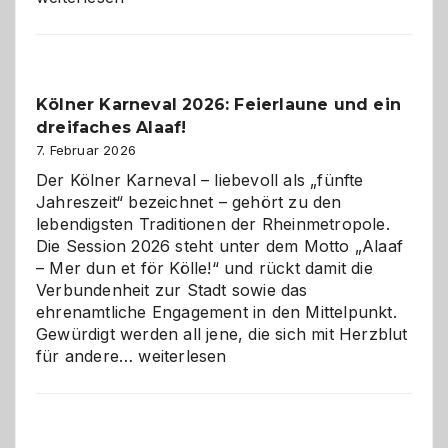
sauberes
Webdesig
zur
Pflicht
Kölner Karneval 2026: Feierlaune und ein
geworden
dreifaches Alaaf!
ist
7. Februar 2026
Der Kölner Karneval – liebevoll als „fünfte
Jahreszeit“ bezeichnet – gehört zu den
lebendigsten Traditionen der Rheinmetropole.
Die Session 2026 steht unter dem Motto „Alaaf
– Mer dun et för Kölle!“ und rückt damit die
Verbundenheit zur Stadt sowie das
ehrenamtliche Engagement in den Mittelpunkt.
Gewürdigt werden all jene, die sich mit Herzblut
Kölner
für andere…
weiterlesen
Karneval
2026:
Feierlaune
und