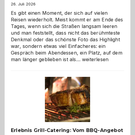
26. Juli 2026
Es gibt einen Moment, der sich auf vielen
Reisen wiederholt. Meist kommt er am Ende des
Tages, wenn sich die Straßen langsam leeren
und man feststellt, dass nicht das berühmteste
Denkmal oder das schönste Foto das Highlight
war, sondern etwas viel Einfacheres: ein
Gespräch beim Abendessen, ein Platz, auf dem
Als
man länger geblieben ist als…
weiterlesen
Paar
reisen
–
die
Gelegenheit,
neue
Reiseziele
zu
entdecken
Erlebnis Grill-Catering: Vom BBQ-Angebot