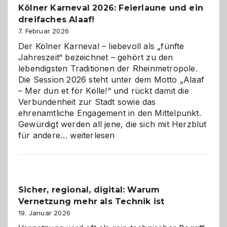
Kölner Karneval 2026: Feierlaune und ein
geworden
dreifaches Alaaf!
ist
7. Februar 2026
Der Kölner Karneval – liebevoll als „fünfte
Jahreszeit“ bezeichnet – gehört zu den
lebendigsten Traditionen der Rheinmetropole.
Die Session 2026 steht unter dem Motto „Alaaf
– Mer dun et för Kölle!“ und rückt damit die
Verbundenheit zur Stadt sowie das
ehrenamtliche Engagement in den Mittelpunkt.
Gewürdigt werden all jene, die sich mit Herzblut
Kölner
für andere…
weiterlesen
Karneval
2026:
Feierlaune
und
Sicher, regional, digital: Warum
ein
Vernetzung mehr als Technik ist
dreifaches
Alaaf!
19. Januar 2026