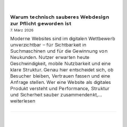
Klassiker
unter
Warum technisch sauberes Webdesign
den
zur Pflicht geworden ist
Logikrätseln
7. März 2026
Moderne Websites sind im digitalen Wettbewerb
unverzichtbar – für Sichtbarkeit in
Suchmaschinen und für die Gewinnung von
Neukunden. Nutzer erwarten heute
Geschwindigkeit, mobile Nutzbarkeit und eine
klare Struktur. Genau hier entscheidet sich, ob
Besucher bleiben, Vertrauen fassen und eine
Anfrage stellen. Wer eine Website als digitales
Produkt versteht und Performance, Struktur
Warum
und Sicherheit sauber zusammendenkt,…
technisch
weiterlesen
sauberes
Webdesig
zur
Pflicht