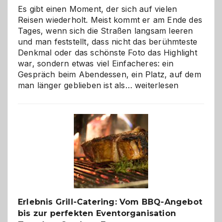
Es gibt einen Moment, der sich auf vielen
Reisen wiederholt. Meist kommt er am Ende des
Tages, wenn sich die Straßen langsam leeren
und man feststellt, dass nicht das berühmteste
Denkmal oder das schönste Foto das Highlight
war, sondern etwas viel Einfacheres: ein
Gespräch beim Abendessen, ein Platz, auf dem
Als
man länger geblieben ist als…
weiterlesen
Paar
reisen
–
die
Gelegenheit,
neue
Reiseziele
zu
entdecken
Erlebnis Grill-Catering: Vom BBQ-Angebot
bis zur perfekten Eventorganisation