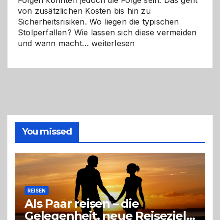
Folgen könnten jedoch die Folge sein. Das geht
von zusätzlichen Kosten bis hin zu
Sicherheitsrisiken. Wo liegen die typischen
Stolperfallen? Wie lassen sich diese vermeiden
Selber
und wann macht…
weiterlesen
machen
oder
Profi
holen?
So
triffst
du
die
You missed
richtige
Entscheidung
REISEN
Als Paar reisen – die
Gelegenheit, neue Reiseziele