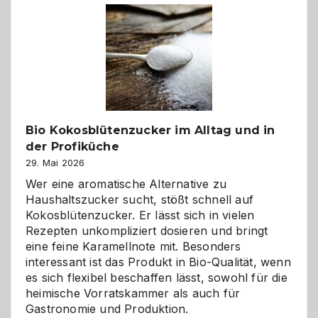
Freund
in
Gefahr
ist:
Brandschutz
für
Hunde
im
Bio Kokosblütenzucker im Alltag und in
eigenen
der Profiküche
Zuhause
29. Mai 2026
Wer eine aromatische Alternative zu
Haushaltszucker sucht, stößt schnell auf
Kokosblütenzucker. Er lässt sich in vielen
Rezepten unkompliziert dosieren und bringt
eine feine Karamellnote mit. Besonders
interessant ist das Produkt in Bio-Qualität, wenn
es sich flexibel beschaffen lässt, sowohl für die
heimische Vorratskammer als auch für
Gastronomie und Produktion.