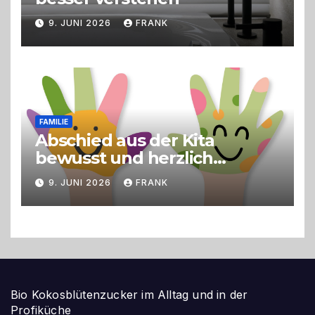
9. JUNI 2026
FRANK
FAMILIE
Abschied aus der Kita
bewusst und herzlich
gestalten
9. JUNI 2026
FRANK
Bio Kokosblütenzucker im Alltag und in der
Profiküche