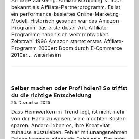
Affiliate-Marketing. Affiliate Marketing ist auch
bekannt als Affiliate-Partnerprogramm. Es ist
ein performance-basiertes Online-Marketing-
Modell. Historisch gesehen war das Amazon-
Programm das erste dieser Art. Affiliate-
Programme haben sich weiterentwickelt.
Zeitstrahl 1996 Amazon startet erstes Affiliate-
Programm 2000er: Boom durch E-Commerce
Affiliate-
2010er…
weiterlesen
Programm
im
Überblick:
Chancen,
Selber machen oder Profi holen? So triffst
Herausforderungen
du die richtige Entscheidung
und
Zukunft
25. Dezember 2025
Dass Heimwerken im Trend liegt, ist nicht mehr
von der Hand zu weisen. Viele möchten Kosten
sparen. Andere lieben es, ihre Kreativität
zuhause auszuleben. Fehler mit unangenehmen