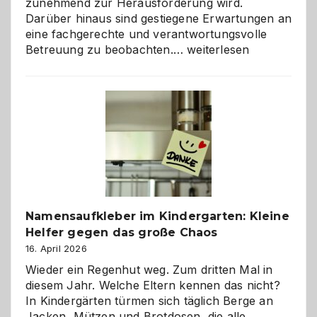
zunehmend zur Herausforderung wird.
Darüber hinaus sind gestiegene Erwartungen an
eine fachgerechte und verantwortungsvolle
Betreuung
Betreuung zu beobachten.…
weiterlesen
mit
Verantwortung
–
wann
ist
eine
Hundepension
die
richtige
Wahl?
Namensaufkleber im Kindergarten: Kleine
Helfer gegen das große Chaos
16. April 2026
Wieder ein Regenhut weg. Zum dritten Mal in
diesem Jahr. Welche Eltern kennen das nicht?
In Kindergärten türmen sich täglich Berge an
Jacken, Mützen und Brotdosen, die alle