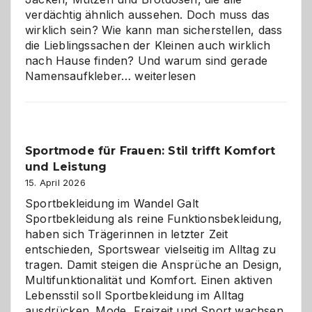
verdächtig ähnlich aussehen. Doch muss das
wirklich sein? Wie kann man sicherstellen, dass
die Lieblingssachen der Kleinen auch wirklich
nach Hause finden? Und warum sind gerade
Namensaufkleber
Namensaufkleber…
weiterlesen
im
Kindergarten:
Kleine
Helfer
Sportmode für Frauen: Stil trifft Komfort
gegen
und Leistung
das
große
15. April 2026
Chaos
Sportbekleidung im Wandel Galt
Sportbekleidung als reine Funktionsbekleidung,
haben sich Trägerinnen in letzter Zeit
entschieden, Sportswear vielseitig im Alltag zu
tragen. Damit steigen die Ansprüche an Design,
Multifunktionalität und Komfort. Einen aktiven
Lebensstil soll Sportbekleidung im Alltag
ausdrücken. Mode, Freizeit und Sport wachsen