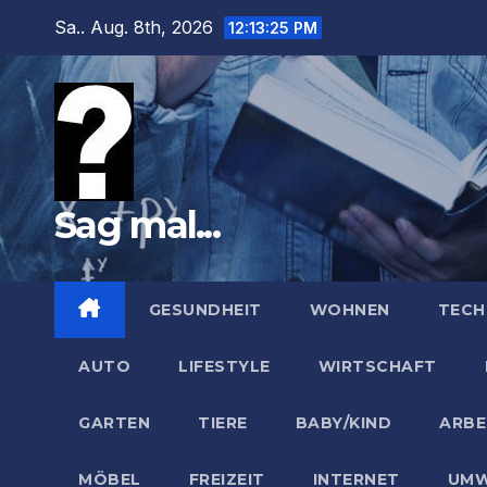
Zum
Sa.. Aug. 8th, 2026
12:13:26 PM
Inhalt
springen
Sag mal...
GESUNDHEIT
WOHNEN
TECH
AUTO
LIFESTYLE
WIRTSCHAFT
GARTEN
TIERE
BABY/KIND
ARBE
MÖBEL
FREIZEIT
INTERNET
UMW