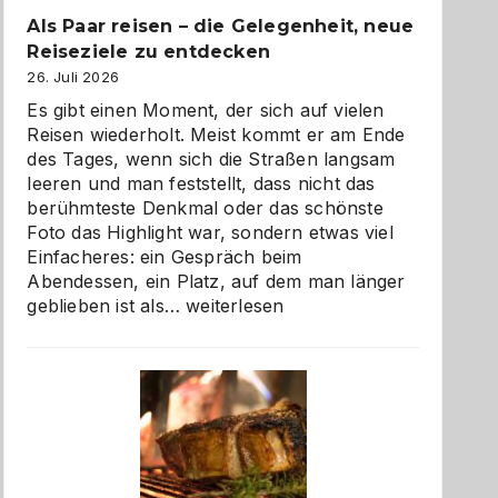
Als Paar reisen – die Gelegenheit, neue
Reiseziele zu entdecken
26. Juli 2026
Es gibt einen Moment, der sich auf vielen
Reisen wiederholt. Meist kommt er am Ende
des Tages, wenn sich die Straßen langsam
leeren und man feststellt, dass nicht das
berühmteste Denkmal oder das schönste
Foto das Highlight war, sondern etwas viel
Einfacheres: ein Gespräch beim
Abendessen, ein Platz, auf dem man länger
Als
geblieben ist als…
weiterlesen
Paar
reisen
–
die
Gelegenheit,
neue
Reiseziele