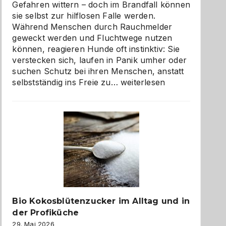
Gefahren wittern – doch im Brandfall können
sie selbst zur hilflosen Falle werden.
Während Menschen durch Rauchmelder
geweckt werden und Fluchtwege nutzen
können, reagieren Hunde oft instinktiv: Sie
verstecken sich, laufen in Panik umher oder
suchen Schutz bei ihren Menschen, anstatt
Wenn
selbstständig ins Freie zu…
weiterlesen
der
beste
Freund
in
Gefahr
ist:
Brandschutz
für
Hunde
im
Bio Kokosblütenzucker im Alltag und in
eigenen
der Profiküche
Zuhause
29. Mai 2026