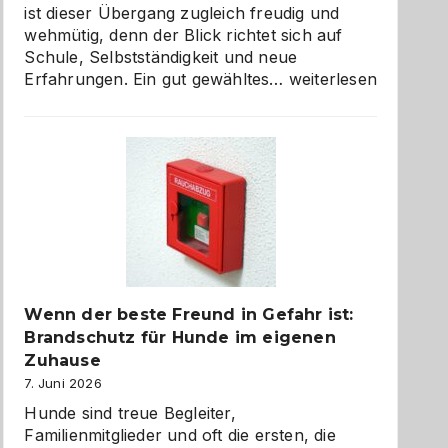
ist dieser Übergang zugleich freudig und
wehmütig, denn der Blick richtet sich auf
Schule, Selbstständigkeit und neue
Abschied
Erfahrungen. Ein gut gewähltes…
weiterlesen
aus
der
Kita
bewusst
und
herzlich
gestalten
Wenn der beste Freund in Gefahr ist:
Brandschutz für Hunde im eigenen
Zuhause
7. Juni 2026
Hunde sind treue Begleiter,
Familienmitglieder und oft die ersten, die