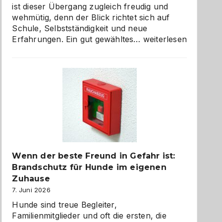
ist dieser Übergang zugleich freudig und
wehmütig, denn der Blick richtet sich auf
Schule, Selbstständigkeit und neue
Abschied
Erfahrungen. Ein gut gewähltes…
weiterlesen
aus
der
Kita
bewusst
und
herzlich
gestalten
Wenn der beste Freund in Gefahr ist:
Brandschutz für Hunde im eigenen
Zuhause
7. Juni 2026
Hunde sind treue Begleiter,
Familienmitglieder und oft die ersten, die