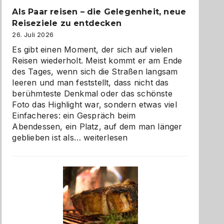
Als Paar reisen – die Gelegenheit, neue
Reiseziele zu entdecken
26. Juli 2026
Es gibt einen Moment, der sich auf vielen
Reisen wiederholt. Meist kommt er am Ende
des Tages, wenn sich die Straßen langsam
leeren und man feststellt, dass nicht das
berühmteste Denkmal oder das schönste
Foto das Highlight war, sondern etwas viel
Einfacheres: ein Gespräch beim
Abendessen, ein Platz, auf dem man länger
Als
geblieben ist als…
weiterlesen
Paar
reisen
–
die
Gelegenheit,
neue
Reiseziele