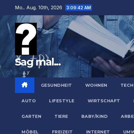
Zum
Mo.. Aug. 10th, 2026
3:09:43 AM
Inhalt
springen
Sag mal...
GESUNDHEIT
WOHNEN
TECH
AUTO
LIFESTYLE
WIRTSCHAFT
GARTEN
TIERE
BABY/KIND
ARBE
MÖBEL
FREIZEIT
INTERNET
UMW