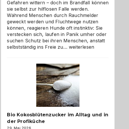
Gefahren wittern – doch im Brandfall können
sie selbst zur hilflosen Falle werden.
Während Menschen durch Rauchmelder
geweckt werden und Fluchtwege nutzen
können, reagieren Hunde oft instinktiv: Sie
verstecken sich, laufen in Panik umher oder
suchen Schutz bei ihren Menschen, anstatt
Wenn
selbstständig ins Freie zu…
weiterlesen
der
beste
Freund
in
Gefahr
ist:
Brandschutz
für
Hunde
im
Bio Kokosblütenzucker im Alltag und in
eigenen
der Profiküche
Zuhause
29. Mai 2026