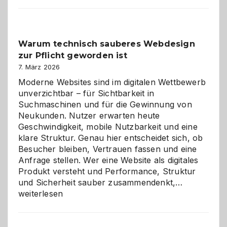
entdecken:
Der
Klassiker
unter
Warum technisch sauberes Webdesign
den
zur Pflicht geworden ist
Logikrätseln
7. März 2026
Moderne Websites sind im digitalen Wettbewerb
unverzichtbar – für Sichtbarkeit in
Suchmaschinen und für die Gewinnung von
Neukunden. Nutzer erwarten heute
Geschwindigkeit, mobile Nutzbarkeit und eine
klare Struktur. Genau hier entscheidet sich, ob
Besucher bleiben, Vertrauen fassen und eine
Anfrage stellen. Wer eine Website als digitales
Produkt versteht und Performance, Struktur
Warum
und Sicherheit sauber zusammendenkt,…
technisch
weiterlesen
sauberes
Webdesig
zur