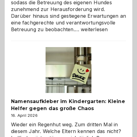
sodass die Betreuung des eigenen Hundes
zunehmend zur Herausforderung wird.
Darüber hinaus sind gestiegene Erwartungen an
eine fachgerechte und verantwortungsvolle
Betreuung
Betreuung zu beobachten.…
weiterlesen
mit
Verantwortung
–
wann
ist
eine
Hundepension
die
richtige
Wahl?
Namensaufkleber im Kindergarten: Kleine
Helfer gegen das große Chaos
16. April 2026
Wieder ein Regenhut weg. Zum dritten Mal in
diesem Jahr. Welche Eltern kennen das nicht?