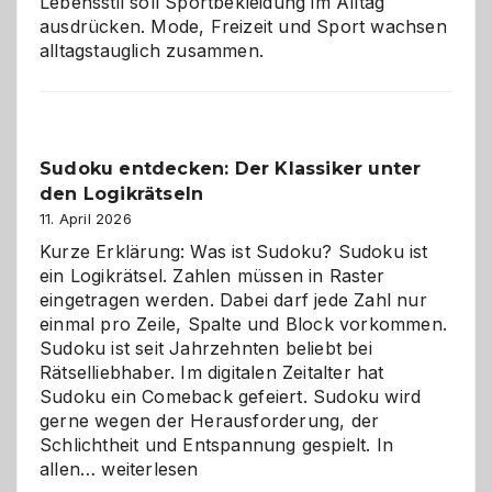
Lebensstil soll Sportbekleidung im Alltag
ausdrücken. Mode, Freizeit und Sport wachsen
alltagstauglich zusammen.
Sudoku entdecken: Der Klassiker unter
den Logikrätseln
11. April 2026
Kurze Erklärung: Was ist Sudoku? Sudoku ist
ein Logikrätsel. Zahlen müssen in Raster
eingetragen werden. Dabei darf jede Zahl nur
einmal pro Zeile, Spalte und Block vorkommen.
Sudoku ist seit Jahrzehnten beliebt bei
Rätselliebhaber. Im digitalen Zeitalter hat
Sudoku ein Comeback gefeiert. Sudoku wird
gerne wegen der Herausforderung, der
Schlichtheit und Entspannung gespielt. In
Sudoku
allen…
weiterlesen