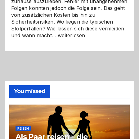
zuhause auszuleben. Fehler mit unangenehmen
Folgen könnten jedoch die Folge sein. Das geht
von zusätzlichen Kosten bis hin zu
Sicherheitsrisiken. Wo liegen die typischen
Stolperfallen? Wie lassen sich diese vermeiden
Selber
und wann macht…
weiterlesen
machen
oder
Profi
holen?
So
triffst
du
die
You missed
richtige
Entscheidung
REISEN
Als Paar reisen – die