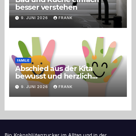
besser verstehen
9. JUNI 2026
FRANK
FAMILIE
Abschied aus der Kita
bewusst und herzlich
gestalten
9. JUNI 2026
FRANK
Bio Kokosblütenzucker im Alltag und in der