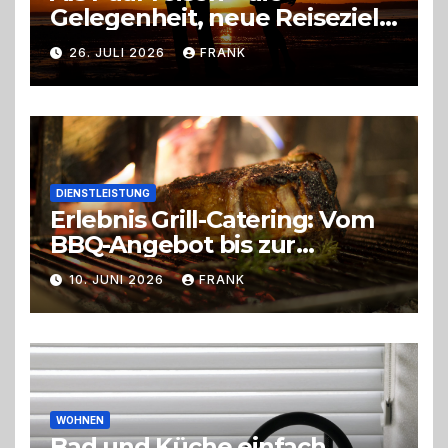
Gelegenheit, neue Reiseziele
zu entdecken
26. JULI 2026
FRANK
DIENSTLEISTUNG
Erlebnis Grill-Catering: Vom
BBQ-Angebot bis zur
perfekten Eventorganisation
10. JUNI 2026
FRANK
Trend zu Outdoor-Events,
Erlebnisgastronomie und
Live-Cooking
WOHNEN
Bad und Küche einfach