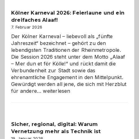
Pflicht
Kölner Karneval 2026: Feierlaune und ein
geworden
dreifaches Alaaf!
ist
7. Februar 2026
Der Kölner Karneval – liebevoll als „fünfte
Jahreszeit“ bezeichnet – gehört zu den
lebendigsten Traditionen der Rheinmetropole.
Die Session 2026 steht unter dem Motto „Alaaf
– Mer dun et för Kölle!“ und rückt damit die
Verbundenheit zur Stadt sowie das
ehrenamtliche Engagement in den Mittelpunkt.
Gewürdigt werden all jene, die sich mit Herzblut
Kölner
für andere…
weiterlesen
Karneval
2026:
Feierlaune
und
Sicher, regional, digital: Warum
ein
Vernetzung mehr als Technik ist
dreifaches
Alaaf!
19. Januar 2026