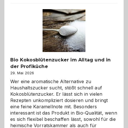
beste
Freund
in
Gefahr
ist:
Brandschutz
für
Hunde
im
Bio Kokosblütenzucker im Alltag und in
eigenen
der Profiküche
Zuhause
29. Mai 2026
Wer eine aromatische Alternative zu
Haushaltszucker sucht, stößt schnell auf
Kokosblütenzucker. Er lässt sich in vielen
Rezepten unkompliziert dosieren und bringt
eine feine Karamellnote mit. Besonders
interessant ist das Produkt in Bio-Qualität, wenn
es sich flexibel beschaffen lässt, sowohl für die
heimische Vorratskammer als auch für