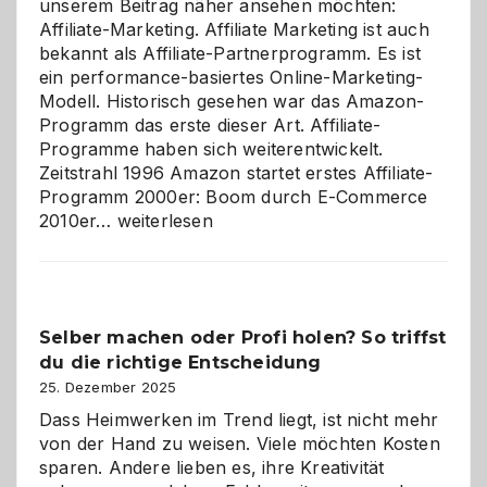
unserem Beitrag näher ansehen möchten:
Affiliate-Marketing. Affiliate Marketing ist auch
bekannt als Affiliate-Partnerprogramm. Es ist
ein performance-basiertes Online-Marketing-
Modell. Historisch gesehen war das Amazon-
Programm das erste dieser Art. Affiliate-
Programme haben sich weiterentwickelt.
Zeitstrahl 1996 Amazon startet erstes Affiliate-
Programm 2000er: Boom durch E-Commerce
Affiliate-
2010er…
weiterlesen
Programm
im
Überblick:
Chancen,
Selber machen oder Profi holen? So triffst
Herausforderungen
du die richtige Entscheidung
und
Zukunft
25. Dezember 2025
Dass Heimwerken im Trend liegt, ist nicht mehr
von der Hand zu weisen. Viele möchten Kosten
sparen. Andere lieben es, ihre Kreativität