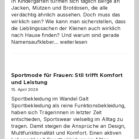
In Kindergärten türmen sich täglich Berge an
Jacken, Mützen und Brotdosen, die alle
verdächtig ähnlich aussehen. Doch muss das
wirklich sein? Wie kann man sicherstellen, dass
die Lieblingssachen der Kleinen auch wirklich
nach Hause finden? Und warum sind gerade
Namensaufkleber
Namensaufkleber…
weiterlesen
im
Kindergarten:
Kleine
Helfer
Sportmode für Frauen: Stil trifft Komfort
gegen
und Leistung
das
große
15. April 2026
Chaos
Sportbekleidung im Wandel Galt
Sportbekleidung als reine Funktionsbekleidung,
haben sich Trägerinnen in letzter Zeit
entschieden, Sportswear vielseitig im Alltag zu
tragen. Damit steigen die Ansprüche an Design,
Multifunktionalität und Komfort. Einen aktiven