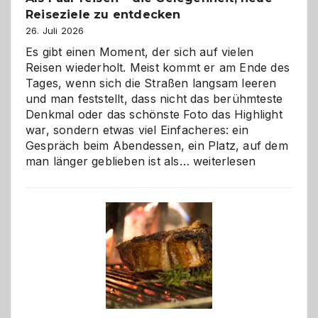
Reiseziele zu entdecken
26. Juli 2026
Es gibt einen Moment, der sich auf vielen
Reisen wiederholt. Meist kommt er am Ende des
Tages, wenn sich die Straßen langsam leeren
und man feststellt, dass nicht das berühmteste
Denkmal oder das schönste Foto das Highlight
war, sondern etwas viel Einfacheres: ein
Gespräch beim Abendessen, ein Platz, auf dem
Als
man länger geblieben ist als…
weiterlesen
Paar
reisen
–
die
Gelegenheit,
neue
Reiseziele
zu
entdecken