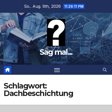
Zum
So.. Aug. 9th, 2026
11:26:12 PM
Inhalt
springen
Sag mal...
Schlagwort:
Dachbeschichtung