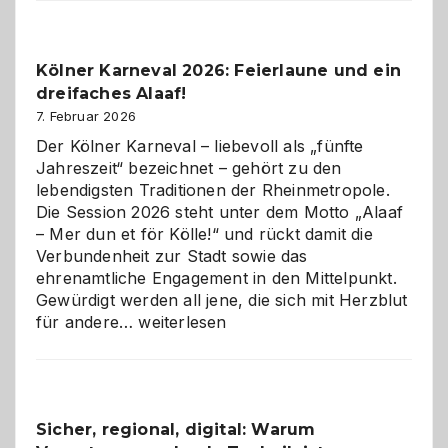
Webdesig
zur
Pflicht
Kölner Karneval 2026: Feierlaune und ein
geworden
dreifaches Alaaf!
ist
7. Februar 2026
Der Kölner Karneval – liebevoll als „fünfte
Jahreszeit“ bezeichnet – gehört zu den
lebendigsten Traditionen der Rheinmetropole.
Die Session 2026 steht unter dem Motto „Alaaf
– Mer dun et för Kölle!“ und rückt damit die
Verbundenheit zur Stadt sowie das
ehrenamtliche Engagement in den Mittelpunkt.
Gewürdigt werden all jene, die sich mit Herzblut
Kölner
für andere…
weiterlesen
Karneval
2026:
Feierlaune
und
Sicher, regional, digital: Warum
ein