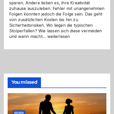
sparen. Andere lieben es, ihre Kreativität
zuhause auszuleben. Fehler mit unangenehmen
Folgen könnten jedoch die Folge sein. Das geht
von zusätzlichen Kosten bis hin zu
Sicherheitsrisiken. Wo liegen die typischen
Stolperfallen? Wie lassen sich diese vermeiden
Selber
und wann macht…
weiterlesen
machen
oder
Profi
holen?
So
triffst
du
die
You missed
richtige
Entscheidung
REISEN