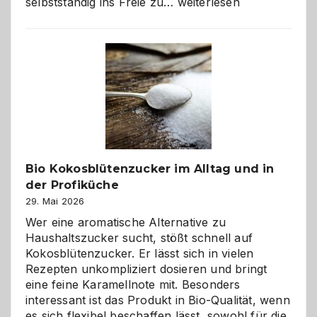
Wenn
selbstständig ins Freie zu…
weiterlesen
der
beste
Freund
in
Gefahr
ist:
Brandschutz
für
Hunde
im
Bio Kokosblütenzucker im Alltag und in
eigenen
der Profiküche
Zuhause
29. Mai 2026
Wer eine aromatische Alternative zu
Haushaltszucker sucht, stößt schnell auf
Kokosblütenzucker. Er lässt sich in vielen
Rezepten unkompliziert dosieren und bringt
eine feine Karamellnote mit. Besonders
interessant ist das Produkt in Bio-Qualität, wenn
es sich flexibel beschaffen lässt, sowohl für die