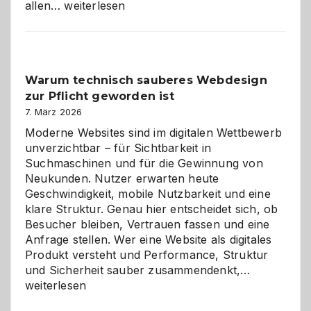
Sudoku
allen…
weiterlesen
entdecken:
Der
Klassiker
unter
Warum technisch sauberes Webdesign
den
zur Pflicht geworden ist
Logikrätseln
7. März 2026
Moderne Websites sind im digitalen Wettbewerb
unverzichtbar – für Sichtbarkeit in
Suchmaschinen und für die Gewinnung von
Neukunden. Nutzer erwarten heute
Geschwindigkeit, mobile Nutzbarkeit und eine
klare Struktur. Genau hier entscheidet sich, ob
Besucher bleiben, Vertrauen fassen und eine
Anfrage stellen. Wer eine Website als digitales
Produkt versteht und Performance, Struktur
Warum
und Sicherheit sauber zusammendenkt,…
technisch
weiterlesen
sauberes