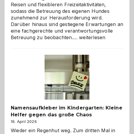
Reisen und flexibleren Freizeitaktivitäten,
sodass die Betreuung des eigenen Hundes
zunehmend zur Herausforderung wird.
Darüber hinaus sind gestiegene Erwartungen an
eine fachgerechte und verantwortungsvolle
Betreuung
Betreuung zu beobachten.…
weiterlesen
mit
Verantwortung
–
wann
ist
eine
Hundepension
die
richtige
Wahl?
Namensaufkleber im Kindergarten: Kleine
Helfer gegen das große Chaos
16. April 2026
Wieder ein Regenhut weg. Zum dritten Mal in