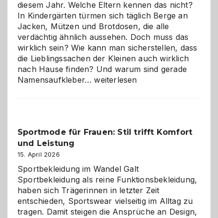
diesem Jahr. Welche Eltern kennen das nicht?
In Kindergärten türmen sich täglich Berge an
Jacken, Mützen und Brotdosen, die alle
verdächtig ähnlich aussehen. Doch muss das
wirklich sein? Wie kann man sicherstellen, dass
die Lieblingssachen der Kleinen auch wirklich
nach Hause finden? Und warum sind gerade
Namensaufkleber
Namensaufkleber…
weiterlesen
im
Kindergarten:
Kleine
Helfer
Sportmode für Frauen: Stil trifft Komfort
gegen
und Leistung
das
große
15. April 2026
Chaos
Sportbekleidung im Wandel Galt
Sportbekleidung als reine Funktionsbekleidung,
haben sich Trägerinnen in letzter Zeit
entschieden, Sportswear vielseitig im Alltag zu
tragen. Damit steigen die Ansprüche an Design,