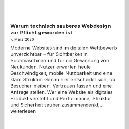
entdecken:
Der
Klassiker
unter
Warum technisch sauberes Webdesign
den
zur Pflicht geworden ist
Logikrätseln
7. März 2026
Moderne Websites sind im digitalen Wettbewerb
unverzichtbar – für Sichtbarkeit in
Suchmaschinen und für die Gewinnung von
Neukunden. Nutzer erwarten heute
Geschwindigkeit, mobile Nutzbarkeit und eine
klare Struktur. Genau hier entscheidet sich, ob
Besucher bleiben, Vertrauen fassen und eine
Anfrage stellen. Wer eine Website als digitales
Produkt versteht und Performance, Struktur
Warum
und Sicherheit sauber zusammendenkt,…
technisch
weiterlesen
sauberes
Webdesig