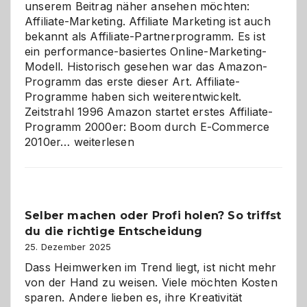
unserem Beitrag näher ansehen möchten:
Affiliate-Marketing. Affiliate Marketing ist auch
bekannt als Affiliate-Partnerprogramm. Es ist
ein performance-basiertes Online-Marketing-
Modell. Historisch gesehen war das Amazon-
Programm das erste dieser Art. Affiliate-
Programme haben sich weiterentwickelt.
Zeitstrahl 1996 Amazon startet erstes Affiliate-
Programm 2000er: Boom durch E-Commerce
Affiliate-
2010er…
weiterlesen
Programm
im
Überblick:
Chancen,
Selber machen oder Profi holen? So triffst
Herausforderungen
du die richtige Entscheidung
und
Zukunft
25. Dezember 2025
Dass Heimwerken im Trend liegt, ist nicht mehr
von der Hand zu weisen. Viele möchten Kosten
sparen. Andere lieben es, ihre Kreativität