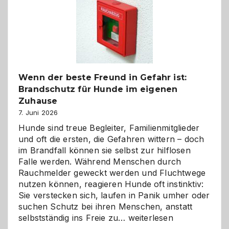
bewusst
und
herzlich
gestalten
Wenn der beste Freund in Gefahr ist:
Brandschutz für Hunde im eigenen
Zuhause
7. Juni 2026
Hunde sind treue Begleiter, Familienmitglieder
und oft die ersten, die Gefahren wittern – doch
im Brandfall können sie selbst zur hilflosen
Falle werden. Während Menschen durch
Rauchmelder geweckt werden und Fluchtwege
nutzen können, reagieren Hunde oft instinktiv:
Sie verstecken sich, laufen in Panik umher oder
suchen Schutz bei ihren Menschen, anstatt
Wenn
selbstständig ins Freie zu…
weiterlesen
der