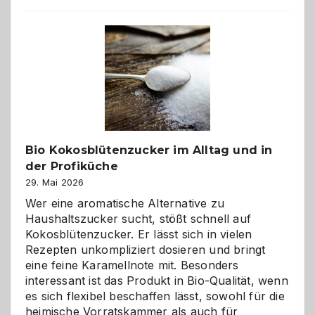
beste
Freund
in
Gefahr
ist:
Brandschutz
für
Hunde
im
Bio Kokosblütenzucker im Alltag und in
eigenen
der Profiküche
Zuhause
29. Mai 2026
Wer eine aromatische Alternative zu
Haushaltszucker sucht, stößt schnell auf
Kokosblütenzucker. Er lässt sich in vielen
Rezepten unkompliziert dosieren und bringt
eine feine Karamellnote mit. Besonders
interessant ist das Produkt in Bio-Qualität, wenn
es sich flexibel beschaffen lässt, sowohl für die
heimische Vorratskammer als auch für