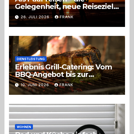
Gelegenheit, neue Reiseziele
zu entdecken
26. JULI 2026
FRANK
DIENSTLEISTUNG
Erlebnis Grill-Catering: Vom
BBQ-Angebot bis zur
perfekten Eventorganisation
10. JUNI 2026
FRANK
Trend zu Outdoor-Events,
Erlebnisgastronomie und
Live-Cooking
WOHNEN