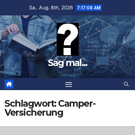
Zum
Sa.. Aug. 8th, 2026
7:17:09 AM
Inhalt
springen
Sag mal...
Schlagwort:
Camper-
Versicherung