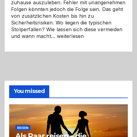
zuhause auszuleben. Fehler mit unangenehmen
Folgen könnten jedoch die Folge sein. Das geht
von zusätzlichen Kosten bis hin zu
Sicherheitsrisiken. Wo liegen die typischen
Stolperfallen? Wie lassen sich diese vermeiden
Selber
und wann macht…
weiterlesen
machen
oder
Profi
holen?
So
triffst
du
die
You missed
richtige
Entscheidung
REISEN
Als Paar reisen – die