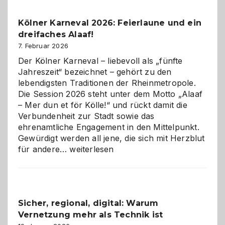
zur
Pflicht
Kölner Karneval 2026: Feierlaune und ein
geworden
dreifaches Alaaf!
ist
7. Februar 2026
Der Kölner Karneval – liebevoll als „fünfte
Jahreszeit“ bezeichnet – gehört zu den
lebendigsten Traditionen der Rheinmetropole.
Die Session 2026 steht unter dem Motto „Alaaf
– Mer dun et för Kölle!“ und rückt damit die
Verbundenheit zur Stadt sowie das
ehrenamtliche Engagement in den Mittelpunkt.
Gewürdigt werden all jene, die sich mit Herzblut
Kölner
für andere…
weiterlesen
Karneval
2026:
Feierlaune
und
Sicher, regional, digital: Warum
ein
Vernetzung mehr als Technik ist
dreifaches