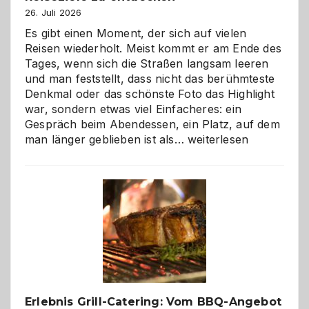
26. Juli 2026
Es gibt einen Moment, der sich auf vielen
Reisen wiederholt. Meist kommt er am Ende des
Tages, wenn sich die Straßen langsam leeren
und man feststellt, dass nicht das berühmteste
Denkmal oder das schönste Foto das Highlight
war, sondern etwas viel Einfacheres: ein
Gespräch beim Abendessen, ein Platz, auf dem
Als
man länger geblieben ist als…
weiterlesen
Paar
reisen
–
die
Gelegenheit,
neue
Reiseziele
zu
entdecken
Erlebnis Grill-Catering: Vom BBQ-Angebot