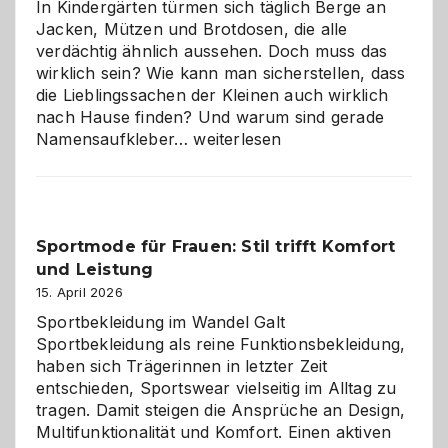
In Kindergärten türmen sich täglich Berge an
Jacken, Mützen und Brotdosen, die alle
verdächtig ähnlich aussehen. Doch muss das
wirklich sein? Wie kann man sicherstellen, dass
die Lieblingssachen der Kleinen auch wirklich
nach Hause finden? Und warum sind gerade
Namensaufkleber
Namensaufkleber…
weiterlesen
im
Kindergarten:
Kleine
Helfer
Sportmode für Frauen: Stil trifft Komfort
gegen
und Leistung
das
große
15. April 2026
Chaos
Sportbekleidung im Wandel Galt
Sportbekleidung als reine Funktionsbekleidung,
haben sich Trägerinnen in letzter Zeit
entschieden, Sportswear vielseitig im Alltag zu
tragen. Damit steigen die Ansprüche an Design,
Multifunktionalität und Komfort. Einen aktiven