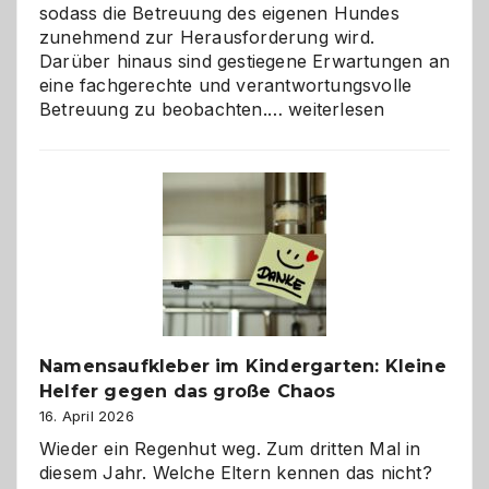
sodass die Betreuung des eigenen Hundes
zunehmend zur Herausforderung wird.
Darüber hinaus sind gestiegene Erwartungen an
eine fachgerechte und verantwortungsvolle
Betreuung
Betreuung zu beobachten.…
weiterlesen
mit
Verantwortung
–
wann
ist
eine
Hundepension
die
richtige
Wahl?
Namensaufkleber im Kindergarten: Kleine
Helfer gegen das große Chaos
16. April 2026
Wieder ein Regenhut weg. Zum dritten Mal in
diesem Jahr. Welche Eltern kennen das nicht?