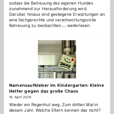
sodass die Betreuung des eigenen Hundes
zunehmend zur Herausforderung wird.
Darüber hinaus sind gestiegene Erwartungen an
eine fachgerechte und verantwortungsvolle
Betreuung
Betreuung zu beobachten.…
weiterlesen
mit
Verantwortung
–
wann
ist
eine
Hundepension
die
richtige
Wahl?
Namensaufkleber im Kindergarten: Kleine
Helfer gegen das große Chaos
16. April 2026
Wieder ein Regenhut weg. Zum dritten Mal in
diesem Jahr. Welche Eltern kennen das nicht?