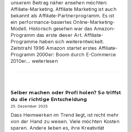
unserem Beitrag näher ansehen möchten:
Affiliate-Marketing. Affiliate Marketing ist auch
bekannt als Affiliate-Partnerprogramm. Es ist
ein performance-basiertes Online-Marketing-
Modell. Historisch gesehen war das Amazon-
Programm das erste dieser Art. Affiliate-
Programme haben sich weiterentwickelt.
Zeitstrahl 1996 Amazon startet erstes Affiliate-
Programm 2000er: Boom durch E-Commerce
Affiliate-
2010er…
weiterlesen
Programm
im
Überblick:
Chancen,
Selber machen oder Profi holen? So triffst
Herausforderungen
du die richtige Entscheidung
und
Zukunft
25. Dezember 2025
Dass Heimwerken im Trend liegt, ist nicht mehr
von der Hand zu weisen. Viele möchten Kosten
sparen. Andere lieben es, ihre Kreativität