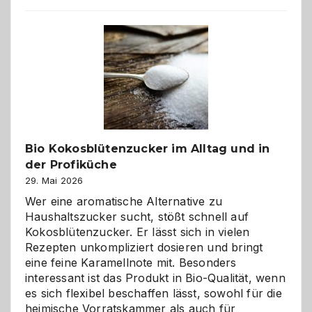
beste
Freund
in
Gefahr
ist:
Brandschutz
für
Hunde
im
Bio Kokosblütenzucker im Alltag und in
eigenen
der Profiküche
Zuhause
29. Mai 2026
Wer eine aromatische Alternative zu
Haushaltszucker sucht, stößt schnell auf
Kokosblütenzucker. Er lässt sich in vielen
Rezepten unkompliziert dosieren und bringt
eine feine Karamellnote mit. Besonders
interessant ist das Produkt in Bio-Qualität, wenn
es sich flexibel beschaffen lässt, sowohl für die
heimische Vorratskammer als auch für