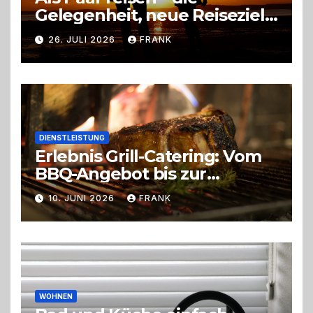
Gelegenheit, neue Reiseziele
zu entdecken
26. JULI 2026
FRANK
DIENSTLEISTUNG
Erlebnis Grill-Catering: Vom
BBQ-Angebot bis zur
perfekten Eventorganisation
10. JUNI 2026
FRANK
Trend zu Outdoor-Events,
Erlebnisgastronomie und
Live-Cooking
WOHNEN