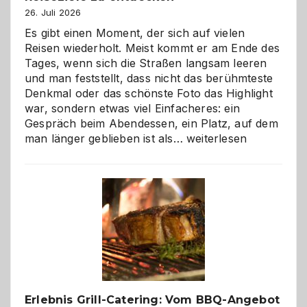
26. Juli 2026
Es gibt einen Moment, der sich auf vielen
Reisen wiederholt. Meist kommt er am Ende des
Tages, wenn sich die Straßen langsam leeren
und man feststellt, dass nicht das berühmteste
Denkmal oder das schönste Foto das Highlight
war, sondern etwas viel Einfacheres: ein
Gespräch beim Abendessen, ein Platz, auf dem
Als
man länger geblieben ist als…
weiterlesen
Paar
reisen
–
die
Gelegenheit,
neue
Reiseziele
zu
entdecken
Erlebnis Grill-Catering: Vom BBQ-Angebot