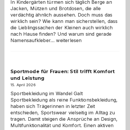
In Kindergärten türmen sich täglich Berge an
Jacken, Mützen und Brotdosen, die alle
verdächtig ähnlich aussehen. Doch muss das
wirklich sein? Wie kann man sicherstellen, dass
die Lieblingssachen der Kleinen auch wirklich
nach Hause finden? Und warum sind gerade
Namensaufkleber
Namensaufkleber…
weiterlesen
im
Kindergarten:
Kleine
Helfer
Sportmode für Frauen: Stil trifft Komfort
gegen
und Leistung
das
große
15. April 2026
Chaos
Sportbekleidung im Wandel Galt
Sportbekleidung als reine Funktionsbekleidung,
haben sich Trägerinnen in letzter Zeit
entschieden, Sportswear vielseitig im Alltag zu
tragen. Damit steigen die Ansprüche an Design,
Multifunktionalität und Komfort. Einen aktiven