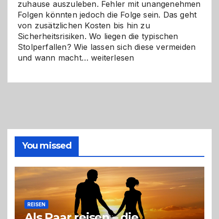
zuhause auszuleben. Fehler mit unangenehmen
Folgen könnten jedoch die Folge sein. Das geht
von zusätzlichen Kosten bis hin zu
Sicherheitsrisiken. Wo liegen die typischen
Stolperfallen? Wie lassen sich diese vermeiden
Selber
und wann macht…
weiterlesen
machen
oder
Profi
holen?
So
triffst
du
die
You missed
richtige
Entscheidung
REISEN
Als Paar reisen – die