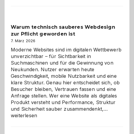
entdecken:
Der
Klassiker
unter
Warum technisch sauberes Webdesign
den
zur Pflicht geworden ist
Logikrätseln
7. März 2026
Moderne Websites sind im digitalen Wettbewerb
unverzichtbar – für Sichtbarkeit in
Suchmaschinen und für die Gewinnung von
Neukunden. Nutzer erwarten heute
Geschwindigkeit, mobile Nutzbarkeit und eine
klare Struktur. Genau hier entscheidet sich, ob
Besucher bleiben, Vertrauen fassen und eine
Anfrage stellen. Wer eine Website als digitales
Produkt versteht und Performance, Struktur
Warum
und Sicherheit sauber zusammendenkt,…
technisch
weiterlesen
sauberes
Webdesig