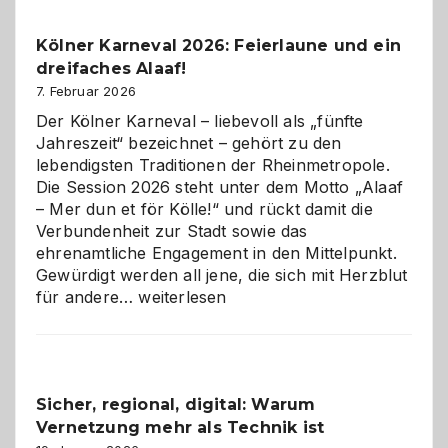
zur
Pflicht
Kölner Karneval 2026: Feierlaune und ein
geworden
dreifaches Alaaf!
ist
7. Februar 2026
Der Kölner Karneval – liebevoll als „fünfte
Jahreszeit“ bezeichnet – gehört zu den
lebendigsten Traditionen der Rheinmetropole.
Die Session 2026 steht unter dem Motto „Alaaf
– Mer dun et för Kölle!“ und rückt damit die
Verbundenheit zur Stadt sowie das
ehrenamtliche Engagement in den Mittelpunkt.
Gewürdigt werden all jene, die sich mit Herzblut
Kölner
für andere…
weiterlesen
Karneval
2026:
Feierlaune
und
Sicher, regional, digital: Warum
ein
Vernetzung mehr als Technik ist
dreifaches