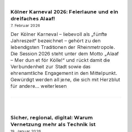
Pflicht
Kölner Karneval 2026: Feierlaune und ein
geworden
dreifaches Alaaf!
ist
7. Februar 2026
Der Kölner Karneval – liebevoll als „fünfte
Jahreszeit“ bezeichnet – gehört zu den
lebendigsten Traditionen der Rheinmetropole.
Die Session 2026 steht unter dem Motto „Alaaf
– Mer dun et för Kölle!“ und rückt damit die
Verbundenheit zur Stadt sowie das
ehrenamtliche Engagement in den Mittelpunkt.
Gewürdigt werden all jene, die sich mit Herzblut
Kölner
für andere…
weiterlesen
Karneval
2026:
Feierlaune
und
Sicher, regional, digital: Warum
ein
Vernetzung mehr als Technik ist
dreifaches
Alaaf!
19. Januar 2026