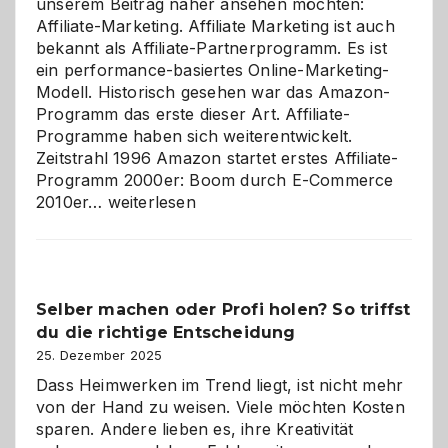
unserem Beitrag näher ansehen möchten:
Affiliate-Marketing. Affiliate Marketing ist auch
bekannt als Affiliate-Partnerprogramm. Es ist
ein performance-basiertes Online-Marketing-
Modell. Historisch gesehen war das Amazon-
Programm das erste dieser Art. Affiliate-
Programme haben sich weiterentwickelt.
Zeitstrahl 1996 Amazon startet erstes Affiliate-
Programm 2000er: Boom durch E-Commerce
Affiliate-
2010er…
weiterlesen
Programm
im
Überblick:
Chancen,
Selber machen oder Profi holen? So triffst
Herausforderungen
du die richtige Entscheidung
und
Zukunft
25. Dezember 2025
Dass Heimwerken im Trend liegt, ist nicht mehr
von der Hand zu weisen. Viele möchten Kosten
sparen. Andere lieben es, ihre Kreativität