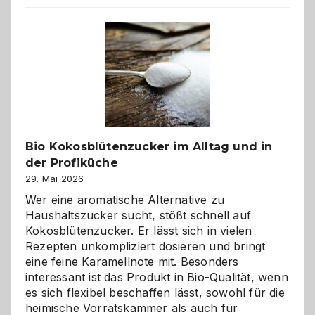
beste
Freund
in
Gefahr
ist:
Brandschutz
für
Hunde
im
Bio Kokosblütenzucker im Alltag und in
eigenen
der Profiküche
Zuhause
29. Mai 2026
Wer eine aromatische Alternative zu
Haushaltszucker sucht, stößt schnell auf
Kokosblütenzucker. Er lässt sich in vielen
Rezepten unkompliziert dosieren und bringt
eine feine Karamellnote mit. Besonders
interessant ist das Produkt in Bio-Qualität, wenn
es sich flexibel beschaffen lässt, sowohl für die
heimische Vorratskammer als auch für