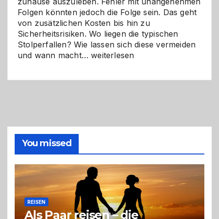
zuhause auszuleben. Fehler mit unangenehmen
Folgen könnten jedoch die Folge sein. Das geht
von zusätzlichen Kosten bis hin zu
Sicherheitsrisiken. Wo liegen die typischen
Stolperfallen? Wie lassen sich diese vermeiden
Selber
und wann macht…
weiterlesen
machen
oder
Profi
holen?
So
triffst
du
die
You missed
richtige
Entscheidung
REISEN
Als Paar reisen – die