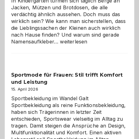
In Kindergärten türmen sich täglich Berge an
Jacken, Mützen und Brotdosen, die alle
verdächtig ähnlich aussehen. Doch muss das
wirklich sein? Wie kann man sicherstellen, dass
die Lieblingssachen der Kleinen auch wirklich
nach Hause finden? Und warum sind gerade
Namensaufkleber
Namensaufkleber…
weiterlesen
im
Kindergarten:
Kleine
Helfer
Sportmode für Frauen: Stil trifft Komfort
gegen
und Leistung
das
große
15. April 2026
Chaos
Sportbekleidung im Wandel Galt
Sportbekleidung als reine Funktionsbekleidung,
haben sich Trägerinnen in letzter Zeit
entschieden, Sportswear vielseitig im Alltag zu
tragen. Damit steigen die Ansprüche an Design,
Multifunktionalität und Komfort. Einen aktiven