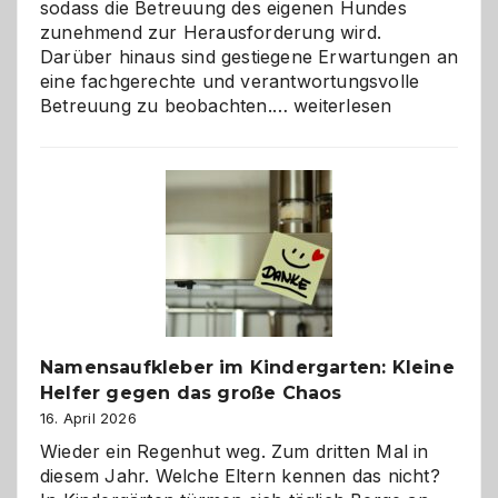
sodass die Betreuung des eigenen Hundes
zunehmend zur Herausforderung wird.
Darüber hinaus sind gestiegene Erwartungen an
eine fachgerechte und verantwortungsvolle
Betreuung
Betreuung zu beobachten.…
weiterlesen
mit
Verantwortung
–
wann
ist
eine
Hundepension
die
richtige
Wahl?
Namensaufkleber im Kindergarten: Kleine
Helfer gegen das große Chaos
16. April 2026
Wieder ein Regenhut weg. Zum dritten Mal in
diesem Jahr. Welche Eltern kennen das nicht?