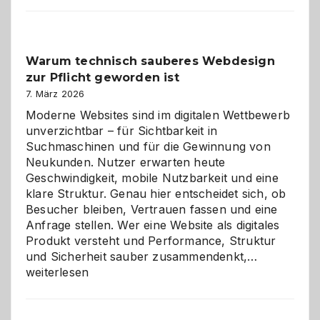
Der
Klassiker
unter
Warum technisch sauberes Webdesign
den
zur Pflicht geworden ist
Logikrätseln
7. März 2026
Moderne Websites sind im digitalen Wettbewerb
unverzichtbar – für Sichtbarkeit in
Suchmaschinen und für die Gewinnung von
Neukunden. Nutzer erwarten heute
Geschwindigkeit, mobile Nutzbarkeit und eine
klare Struktur. Genau hier entscheidet sich, ob
Besucher bleiben, Vertrauen fassen und eine
Anfrage stellen. Wer eine Website als digitales
Produkt versteht und Performance, Struktur
Warum
und Sicherheit sauber zusammendenkt,…
technisch
weiterlesen
sauberes
Webdesig
zur