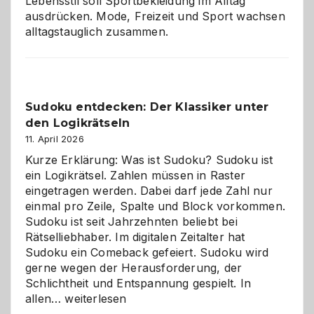
Lebensstil soll Sportbekleidung im Alltag
ausdrücken. Mode, Freizeit und Sport wachsen
alltagstauglich zusammen.
Sudoku entdecken: Der Klassiker unter
den Logikrätseln
11. April 2026
Kurze Erklärung: Was ist Sudoku? Sudoku ist
ein Logikrätsel. Zahlen müssen in Raster
eingetragen werden. Dabei darf jede Zahl nur
einmal pro Zeile, Spalte und Block vorkommen.
Sudoku ist seit Jahrzehnten beliebt bei
Rätselliebhaber. Im digitalen Zeitalter hat
Sudoku ein Comeback gefeiert. Sudoku wird
gerne wegen der Herausforderung, der
Schlichtheit und Entspannung gespielt. In
Sudoku
allen…
weiterlesen
entdecken: