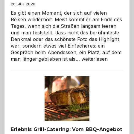
26. Juli 2026
Es gibt einen Moment, der sich auf vielen
Reisen wiederholt. Meist kommt er am Ende des
Tages, wenn sich die Straßen langsam leeren
und man feststellt, dass nicht das berühmteste
Denkmal oder das schönste Foto das Highlight
war, sondern etwas viel Einfacheres: ein
Gespräch beim Abendessen, ein Platz, auf dem
Als
man länger geblieben ist als…
weiterlesen
Paar
reisen
–
die
Gelegenheit,
neue
Reiseziele
zu
entdecken
Erlebnis Grill-Catering: Vom BBQ-Angebot