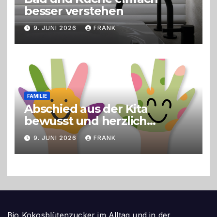
besser verstehen
9. JUNI 2026
FRANK
FAMILIE
Abschied aus der Kita
bewusst und herzlich
gestalten
9. JUNI 2026
FRANK
Bio Kokosblütenzucker im Alltag und in der