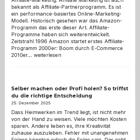
Affiliate-Marketing. Affiliate Marketing ist auch
bekannt als Affiliate-Partnerprogramm. Es ist
ein performance-basiertes Online-Marketing-
Modell. Historisch gesehen war das Amazon-
Programm das erste dieser Art. Affiliate-
Programme haben sich weiterentwickelt.
Zeitstrahl 1996 Amazon startet erstes Affiliate-
Programm 2000er: Boom durch E-Commerce
Affiliate-
2010er…
weiterlesen
Programm
im
Überblick:
Chancen,
Selber machen oder Profi holen? So triffst
Herausforderungen
du die richtige Entscheidung
und
Zukunft
25. Dezember 2025
Dass Heimwerken im Trend liegt, ist nicht mehr
von der Hand zu weisen. Viele möchten Kosten
sparen. Andere lieben es, ihre Kreativität
zuhause auszuleben. Fehler mit unangenehmen
Folgen könnten jedoch die Folge sein. Das geht