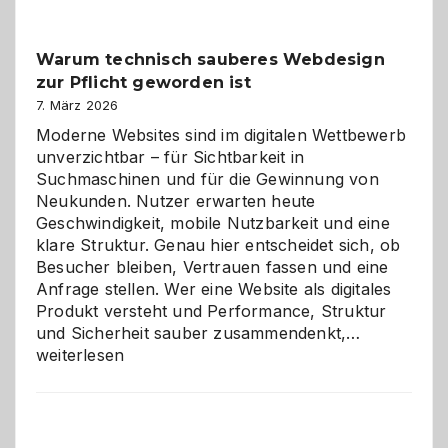
Klassiker
unter
Warum technisch sauberes Webdesign
den
zur Pflicht geworden ist
Logikrätseln
7. März 2026
Moderne Websites sind im digitalen Wettbewerb
unverzichtbar – für Sichtbarkeit in
Suchmaschinen und für die Gewinnung von
Neukunden. Nutzer erwarten heute
Geschwindigkeit, mobile Nutzbarkeit und eine
klare Struktur. Genau hier entscheidet sich, ob
Besucher bleiben, Vertrauen fassen und eine
Anfrage stellen. Wer eine Website als digitales
Produkt versteht und Performance, Struktur
Warum
und Sicherheit sauber zusammendenkt,…
technisch
weiterlesen
sauberes
Webdesig
zur
Pflicht