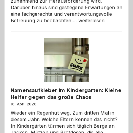
zunehmend zur Herausforderung wird.
Darüber hinaus sind gestiegene Erwartungen an
eine fachgerechte und verantwortungsvolle
Betreuung
Betreuung zu beobachten.…
weiterlesen
mit
Verantwortung
–
wann
ist
eine
Hundepension
die
richtige
Wahl?
Namensaufkleber im Kindergarten: Kleine
Helfer gegen das große Chaos
16. April 2026
Wieder ein Regenhut weg. Zum dritten Mal in
diesem Jahr. Welche Eltern kennen das nicht?
In Kindergärten türmen sich täglich Berge an
Jacken, Mützen und Brotdosen, die alle