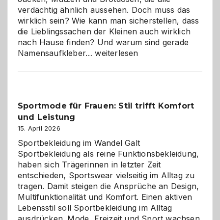
verdächtig ähnlich aussehen. Doch muss das
wirklich sein? Wie kann man sicherstellen, dass
die Lieblingssachen der Kleinen auch wirklich
nach Hause finden? Und warum sind gerade
Namensaufkleber
Namensaufkleber…
weiterlesen
im
Kindergarten:
Kleine
Helfer
Sportmode für Frauen: Stil trifft Komfort
gegen
und Leistung
das
große
15. April 2026
Chaos
Sportbekleidung im Wandel Galt
Sportbekleidung als reine Funktionsbekleidung,
haben sich Trägerinnen in letzter Zeit
entschieden, Sportswear vielseitig im Alltag zu
tragen. Damit steigen die Ansprüche an Design,
Multifunktionalität und Komfort. Einen aktiven
Lebensstil soll Sportbekleidung im Alltag
ausdrücken. Mode, Freizeit und Sport wachsen