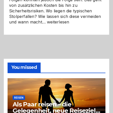
von zusätzlichen Kosten bis hin zu
Sicherheitsrisiken. Wo liegen die typischen
Stolperfallen? Wie lassen sich diese vermeiden
Selber
und wann macht…
weiterlesen
machen
oder
Profi
holen?
So
triffst
du
die
You missed
richtige
Entscheidung
REISEN
Als Paar reisen – die
Gelegenheit, neue Reiseziele