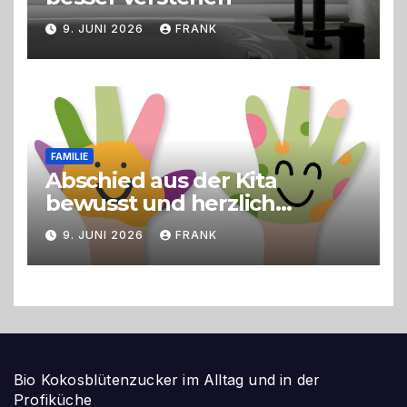
9. JUNI 2026
FRANK
FAMILIE
Abschied aus der Kita
bewusst und herzlich
gestalten
9. JUNI 2026
FRANK
Bio Kokosblütenzucker im Alltag und in der
Profiküche