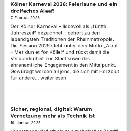
Kölner Karneval 2026: Feierlaune und ein
geworden
dreifaches Alaaf!
ist
7. Februar 2026
Der Kölner Karneval – liebevoll als „fünfte
Jahreszeit“ bezeichnet – gehört zu den
lebendigsten Traditionen der Rheinmetropole.
Die Session 2026 steht unter dem Motto „Alaaf
– Mer dun et för Kölle!“ und rückt damit die
Verbundenheit zur Stadt sowie das
ehrenamtliche Engagement in den Mittelpunkt.
Gewürdigt werden all jene, die sich mit Herzblut
Kölner
für andere…
weiterlesen
Karneval
2026:
Feierlaune
und
Sicher, regional, digital: Warum
ein
Vernetzung mehr als Technik ist
dreifaches
Alaaf!
19. Januar 2026