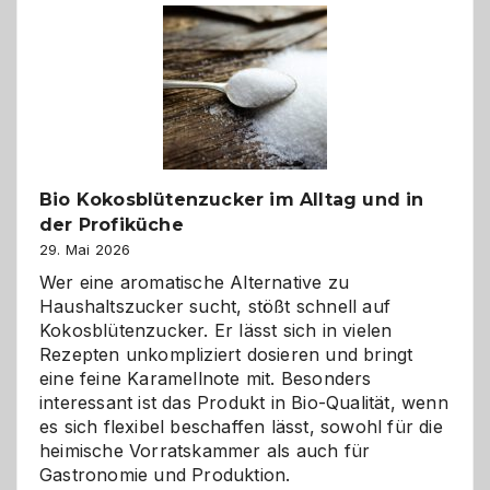
Freund
in
Gefahr
ist:
Brandschutz
für
Hunde
im
Bio Kokosblütenzucker im Alltag und in
eigenen
der Profiküche
Zuhause
29. Mai 2026
Wer eine aromatische Alternative zu
Haushaltszucker sucht, stößt schnell auf
Kokosblütenzucker. Er lässt sich in vielen
Rezepten unkompliziert dosieren und bringt
eine feine Karamellnote mit. Besonders
interessant ist das Produkt in Bio-Qualität, wenn
es sich flexibel beschaffen lässt, sowohl für die
heimische Vorratskammer als auch für
Gastronomie und Produktion.