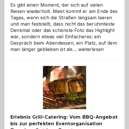
Es gibt einen Moment, der sich auf vielen
Reisen wiederholt. Meist kommt er am Ende des
Tages, wenn sich die Straßen langsam leeren
und man feststellt, dass nicht das berühmteste
Denkmal oder das schönste Foto das Highlight
war, sondern etwas viel Einfacheres: ein
Gespräch beim Abendessen, ein Platz, auf dem
Als
man länger geblieben ist als…
weiterlesen
Paar
reisen
–
die
Gelegenheit,
neue
Reiseziele
zu
entdecken
Erlebnis Grill-Catering: Vom BBQ-Angebot
bis zur perfekten Eventorganisation