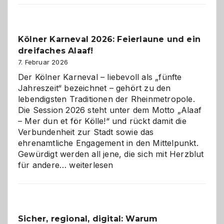
Webdesig
zur
Pflicht
Kölner Karneval 2026: Feierlaune und ein
geworden
dreifaches Alaaf!
ist
7. Februar 2026
Der Kölner Karneval – liebevoll als „fünfte
Jahreszeit“ bezeichnet – gehört zu den
lebendigsten Traditionen der Rheinmetropole.
Die Session 2026 steht unter dem Motto „Alaaf
– Mer dun et för Kölle!“ und rückt damit die
Verbundenheit zur Stadt sowie das
ehrenamtliche Engagement in den Mittelpunkt.
Gewürdigt werden all jene, die sich mit Herzblut
Kölner
für andere…
weiterlesen
Karneval
2026:
Feierlaune
und
Sicher, regional, digital: Warum
ein