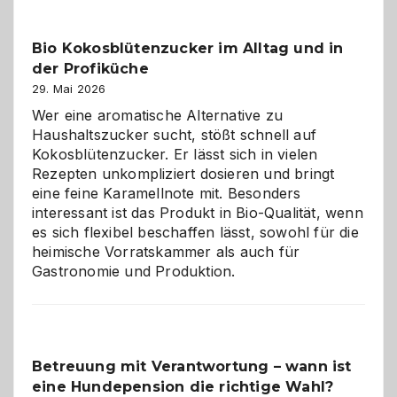
Freund
in
Bio Kokosblütenzucker im Alltag und in
Gefahr
der Profiküche
ist:
Brandschutz
29. Mai 2026
für
Wer eine aromatische Alternative zu
Hunde
Haushaltszucker sucht, stößt schnell auf
im
Kokosblütenzucker. Er lässt sich in vielen
eigenen
Rezepten unkompliziert dosieren und bringt
Zuhause
eine feine Karamellnote mit. Besonders
interessant ist das Produkt in Bio-Qualität, wenn
es sich flexibel beschaffen lässt, sowohl für die
heimische Vorratskammer als auch für
Gastronomie und Produktion.
Betreuung mit Verantwortung – wann ist
eine Hundepension die richtige Wahl?