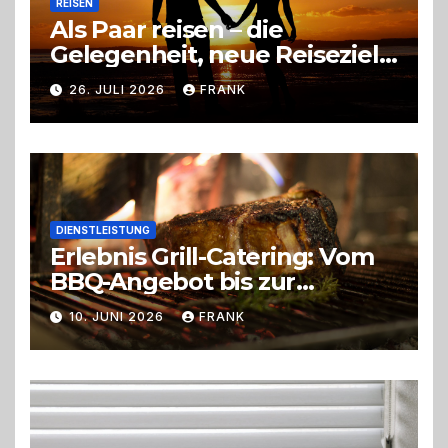
REISEN
Als Paar reisen – die
Gelegenheit, neue Reiseziele
zu entdecken
26. JULI 2026
FRANK
DIENSTLEISTUNG
Erlebnis Grill-Catering: Vom
BBQ-Angebot bis zur
perfekten Eventorganisation
10. JUNI 2026
FRANK
Trend zu Outdoor-Events,
Erlebnisgastronomie und
Live-Cooking