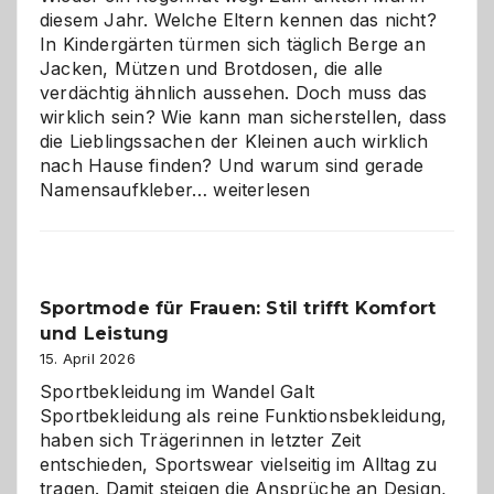
richtige
diesem Jahr. Welche Eltern kennen das nicht?
Wahl?
In Kindergärten türmen sich täglich Berge an
Jacken, Mützen und Brotdosen, die alle
verdächtig ähnlich aussehen. Doch muss das
wirklich sein? Wie kann man sicherstellen, dass
die Lieblingssachen der Kleinen auch wirklich
nach Hause finden? Und warum sind gerade
Namensaufkleber
Namensaufkleber…
weiterlesen
im
Kindergarten:
Kleine
Helfer
Sportmode für Frauen: Stil trifft Komfort
gegen
und Leistung
das
große
15. April 2026
Chaos
Sportbekleidung im Wandel Galt
Sportbekleidung als reine Funktionsbekleidung,
haben sich Trägerinnen in letzter Zeit
entschieden, Sportswear vielseitig im Alltag zu
tragen. Damit steigen die Ansprüche an Design,