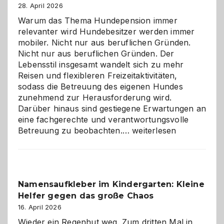
28. April 2026
Warum das Thema Hundepension immer
relevanter wird Hundebesitzer werden immer
mobiler. Nicht nur aus beruflichen Gründen.
Nicht nur aus beruflichen Gründen. Der
Lebensstil insgesamt wandelt sich zu mehr
Reisen und flexibleren Freizeitaktivitäten,
sodass die Betreuung des eigenen Hundes
zunehmend zur Herausforderung wird.
Darüber hinaus sind gestiegene Erwartungen an
eine fachgerechte und verantwortungsvolle
Betreuung
Betreuung zu beobachten.…
weiterlesen
mit
Verantwortung
–
wann
Namensaufkleber im Kindergarten: Kleine
ist
Helfer gegen das große Chaos
eine
Hundepension
16. April 2026
die
Wieder ein Regenhut weg. Zum dritten Mal in