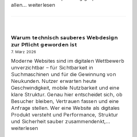
Sudoku
allen…
weiterlesen
entdecken:
Der
Klassiker
unter
Warum technisch sauberes Webdesign
den
zur Pflicht geworden ist
Logikrätseln
7. März 2026
Moderne Websites sind im digitalen Wettbewerb
unverzichtbar – für Sichtbarkeit in
Suchmaschinen und für die Gewinnung von
Neukunden. Nutzer erwarten heute
Geschwindigkeit, mobile Nutzbarkeit und eine
klare Struktur. Genau hier entscheidet sich, ob
Besucher bleiben, Vertrauen fassen und eine
Anfrage stellen. Wer eine Website als digitales
Produkt versteht und Performance, Struktur
Warum
und Sicherheit sauber zusammendenkt,…
technisch
weiterlesen
sauberes