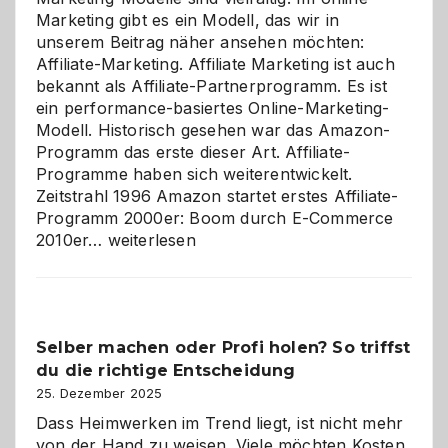
Marketing gibt es ein Modell, das wir in
unserem Beitrag näher ansehen möchten:
Affiliate-Marketing. Affiliate Marketing ist auch
bekannt als Affiliate-Partnerprogramm. Es ist
ein performance-basiertes Online-Marketing-
Modell. Historisch gesehen war das Amazon-
Programm das erste dieser Art. Affiliate-
Programme haben sich weiterentwickelt.
Zeitstrahl 1996 Amazon startet erstes Affiliate-
Programm 2000er: Boom durch E-Commerce
Affiliate-
2010er…
weiterlesen
Programm
im
Überblick:
Chancen,
Selber machen oder Profi holen? So triffst
Herausforderungen
du die richtige Entscheidung
und
Zukunft
25. Dezember 2025
Dass Heimwerken im Trend liegt, ist nicht mehr
von der Hand zu weisen. Viele möchten Kosten