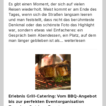
Es gibt einen Moment, der sich auf vielen
Reisen wiederholt. Meist kommt er am Ende des
Tages, wenn sich die Straßen langsam leeren
und man feststellt, dass nicht das berühmteste
Denkmal oder das schönste Foto das Highlight
war, sondern etwas viel Einfacheres: ein
Gespräch beim Abendessen, ein Platz, auf dem
Als
man länger geblieben ist als…
weiterlesen
Paar
reisen
–
die
Gelegenheit,
neue
Reiseziele
zu
entdecken
Erlebnis Grill-Catering: Vom BBQ-Angebot
bis zur perfekten Eventorganisation