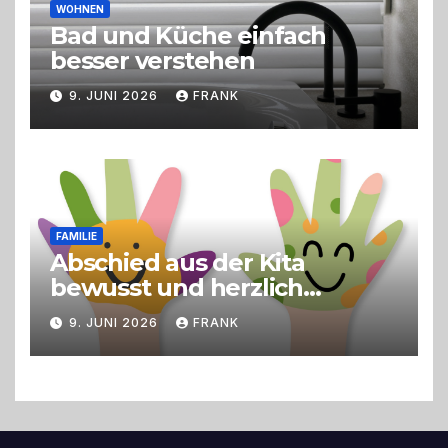
WOHNEN
Bad und Küche einfach
besser verstehen
9. JUNI 2026
FRANK
FAMILIE
Abschied aus der Kita
bewusst und herzlich
gestalten
9. JUNI 2026
FRANK