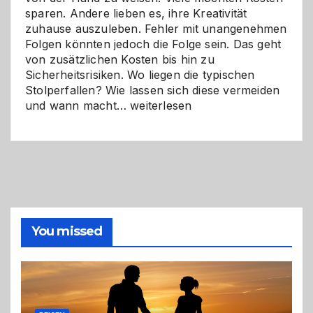
sparen. Andere lieben es, ihre Kreativität
zuhause auszuleben. Fehler mit unangenehmen
Folgen könnten jedoch die Folge sein. Das geht
von zusätzlichen Kosten bis hin zu
Sicherheitsrisiken. Wo liegen die typischen
Stolperfallen? Wie lassen sich diese vermeiden
Selber
und wann macht…
weiterlesen
machen
oder
Profi
holen?
So
triffst
du
die
You missed
richtige
Entscheidung