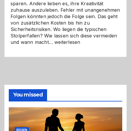
sparen. Andere lieben es, ihre Kreativität
zuhause auszuleben. Fehler mit unangenehmen
Folgen könnten jedoch die Folge sein. Das geht
von zusätzlichen Kosten bis hin zu
Sicherheitsrisiken. Wo liegen die typischen
Stolperfallen? Wie lassen sich diese vermeiden
Selber
und wann macht…
weiterlesen
machen
oder
Profi
holen?
So
triffst
du
die
You missed
richtige
Entscheidung
REISEN