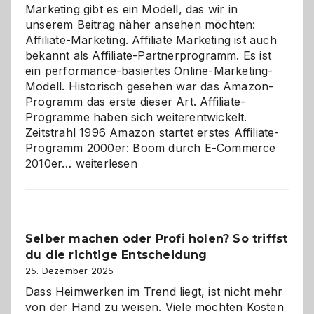
Marketing gibt es ein Modell, das wir in
unserem Beitrag näher ansehen möchten:
Affiliate-Marketing. Affiliate Marketing ist auch
bekannt als Affiliate-Partnerprogramm. Es ist
ein performance-basiertes Online-Marketing-
Modell. Historisch gesehen war das Amazon-
Programm das erste dieser Art. Affiliate-
Programme haben sich weiterentwickelt.
Zeitstrahl 1996 Amazon startet erstes Affiliate-
Programm 2000er: Boom durch E-Commerce
Affiliate-
2010er…
weiterlesen
Programm
im
Überblick:
Chancen,
Selber machen oder Profi holen? So triffst
Herausforderungen
du die richtige Entscheidung
und
Zukunft
25. Dezember 2025
Dass Heimwerken im Trend liegt, ist nicht mehr
von der Hand zu weisen. Viele möchten Kosten