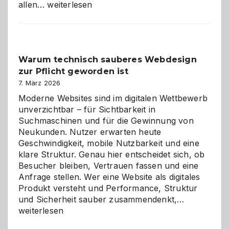
Sudoku
allen…
weiterlesen
entdecken:
Der
Klassiker
unter
Warum technisch sauberes Webdesign
den
zur Pflicht geworden ist
Logikrätseln
7. März 2026
Moderne Websites sind im digitalen Wettbewerb
unverzichtbar – für Sichtbarkeit in
Suchmaschinen und für die Gewinnung von
Neukunden. Nutzer erwarten heute
Geschwindigkeit, mobile Nutzbarkeit und eine
klare Struktur. Genau hier entscheidet sich, ob
Besucher bleiben, Vertrauen fassen und eine
Anfrage stellen. Wer eine Website als digitales
Produkt versteht und Performance, Struktur
Warum
und Sicherheit sauber zusammendenkt,…
technisch
weiterlesen
sauberes