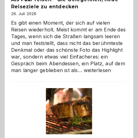
Reiseziele zu entdecken
26. Juli 2026
Es gibt einen Moment, der sich auf vielen
Reisen wiederholt. Meist kommt er am Ende des
Tages, wenn sich die Straßen langsam leeren
und man feststellt, dass nicht das berühmteste
Denkmal oder das schönste Foto das Highlight
war, sondern etwas viel Einfacheres: ein
Gespräch beim Abendessen, ein Platz, auf dem
Als
man länger geblieben ist als…
weiterlesen
Paar
reisen
–
die
Gelegenheit,
neue
Reiseziele
zu
entdecken