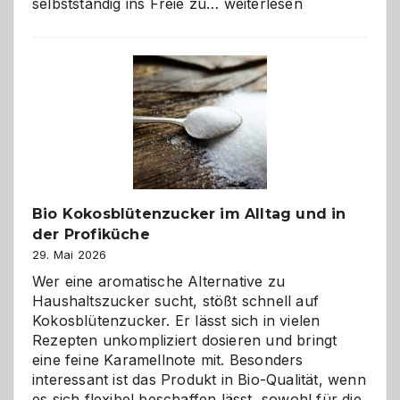
Wenn
selbstständig ins Freie zu…
weiterlesen
der
beste
Freund
in
Gefahr
ist:
Brandschutz
für
Hunde
im
Bio Kokosblütenzucker im Alltag und in
eigenen
der Profiküche
Zuhause
29. Mai 2026
Wer eine aromatische Alternative zu
Haushaltszucker sucht, stößt schnell auf
Kokosblütenzucker. Er lässt sich in vielen
Rezepten unkompliziert dosieren und bringt
eine feine Karamellnote mit. Besonders
interessant ist das Produkt in Bio-Qualität, wenn
es sich flexibel beschaffen lässt, sowohl für die