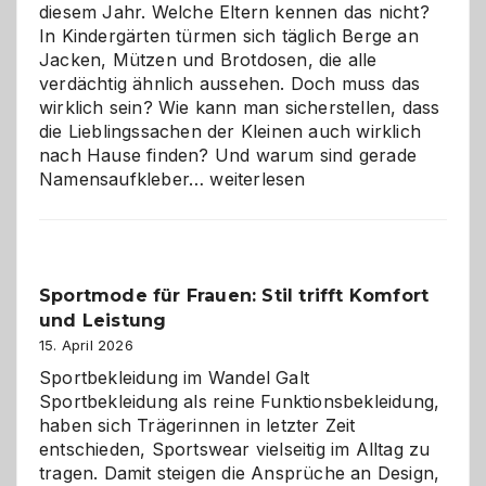
diesem Jahr. Welche Eltern kennen das nicht?
In Kindergärten türmen sich täglich Berge an
Jacken, Mützen und Brotdosen, die alle
verdächtig ähnlich aussehen. Doch muss das
wirklich sein? Wie kann man sicherstellen, dass
die Lieblingssachen der Kleinen auch wirklich
nach Hause finden? Und warum sind gerade
Namensaufkleber
Namensaufkleber…
weiterlesen
im
Kindergarten:
Kleine
Helfer
Sportmode für Frauen: Stil trifft Komfort
gegen
und Leistung
das
große
15. April 2026
Chaos
Sportbekleidung im Wandel Galt
Sportbekleidung als reine Funktionsbekleidung,
haben sich Trägerinnen in letzter Zeit
entschieden, Sportswear vielseitig im Alltag zu
tragen. Damit steigen die Ansprüche an Design,