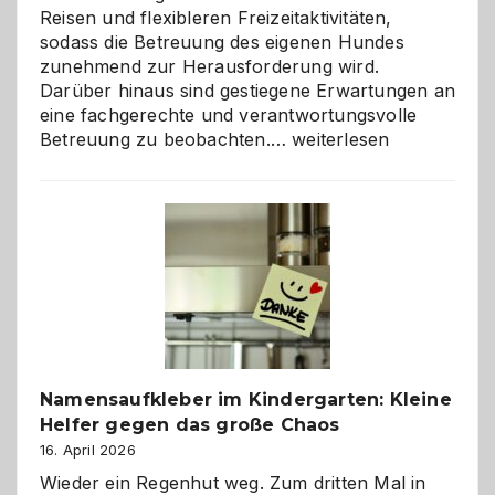
Reisen und flexibleren Freizeitaktivitäten,
sodass die Betreuung des eigenen Hundes
zunehmend zur Herausforderung wird.
Darüber hinaus sind gestiegene Erwartungen an
eine fachgerechte und verantwortungsvolle
Betreuung
Betreuung zu beobachten.…
weiterlesen
mit
Verantwortung
–
wann
ist
eine
Hundepension
die
richtige
Wahl?
Namensaufkleber im Kindergarten: Kleine
Helfer gegen das große Chaos
16. April 2026
Wieder ein Regenhut weg. Zum dritten Mal in