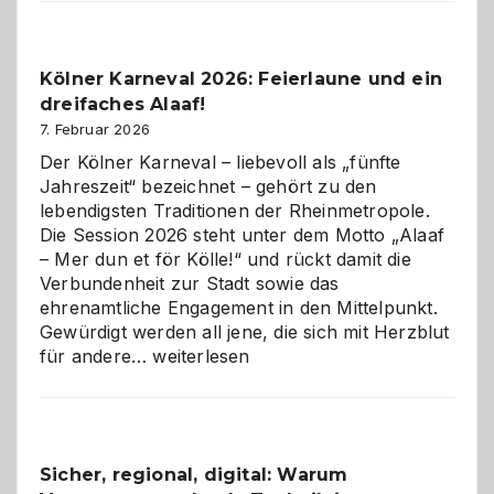
Webdesig
zur
Pflicht
Kölner Karneval 2026: Feierlaune und ein
geworden
dreifaches Alaaf!
ist
7. Februar 2026
Der Kölner Karneval – liebevoll als „fünfte
Jahreszeit“ bezeichnet – gehört zu den
lebendigsten Traditionen der Rheinmetropole.
Die Session 2026 steht unter dem Motto „Alaaf
– Mer dun et för Kölle!“ und rückt damit die
Verbundenheit zur Stadt sowie das
ehrenamtliche Engagement in den Mittelpunkt.
Gewürdigt werden all jene, die sich mit Herzblut
Kölner
für andere…
weiterlesen
Karneval
2026:
Feierlaune
und
Sicher, regional, digital: Warum
ein