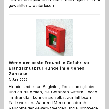
Selbstständigkeit und neue Erfahrungen. Ein gut
Abschied
gewähltes…
weiterlesen
aus
der
Kita
bewusst
und
herzlich
gestalten
Wenn der beste Freund in Gefahr ist:
Brandschutz für Hunde im eigenen
Zuhause
7. Juni 2026
Hunde sind treue Begleiter, Familienmitglieder
und oft die ersten, die Gefahren wittern – doch
im Brandfall können sie selbst zur hilflosen
Falle werden. Während Menschen durch
Rauchmelder geweckt werden und Fluchtwege