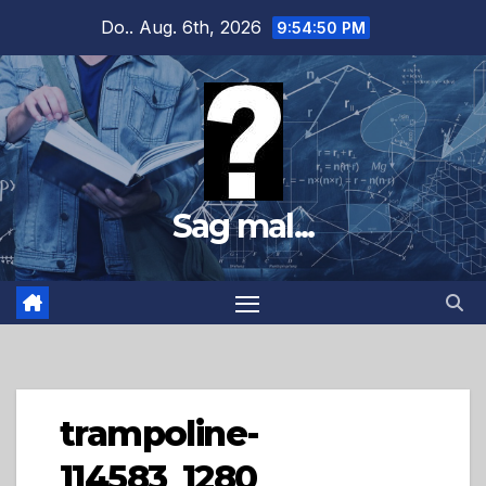
Zum
Do.. Aug. 6th, 2026
9:54:51 PM
Inhalt
springen
Sag mal...
trampoline-
114583_1280