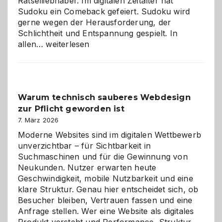
Rätselliebhaber. Im digitalen Zeitalter hat
Sudoku ein Comeback gefeiert. Sudoku wird
gerne wegen der Herausforderung, der
Schlichtheit und Entspannung gespielt. In
Sudoku
allen…
weiterlesen
entdecken:
Der
Klassiker
unter
Warum technisch sauberes Webdesign
den
zur Pflicht geworden ist
Logikrätseln
7. März 2026
Moderne Websites sind im digitalen Wettbewerb
unverzichtbar – für Sichtbarkeit in
Suchmaschinen und für die Gewinnung von
Neukunden. Nutzer erwarten heute
Geschwindigkeit, mobile Nutzbarkeit und eine
klare Struktur. Genau hier entscheidet sich, ob
Besucher bleiben, Vertrauen fassen und eine
Anfrage stellen. Wer eine Website als digitales