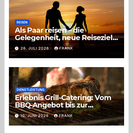
REISEN
Als Paar reisen – die
Gelegenheit, neue Reiseziele
zu entdecken
26. JULI 2026
FRANK
DIENSTLEISTUNG
Erlebnis Grill-Catering: Vom
BBQ-Angebot bis zur
perfekten Eventorganisation
10. JUNI 2026
FRANK
Trend zu Outdoor-Events,
Erlebnisgastronomie und