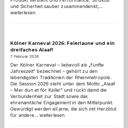
Produkt versteht und Performance, Struktur
Warum
und Sicherheit sauber zusammendenkt,…
technisch
weiterlesen
sauberes
Webdesig
zur
Pflicht
Kölner Karneval 2026: Feierlaune und ein
geworden
dreifaches Alaaf!
ist
7. Februar 2026
Der Kölner Karneval – liebevoll als „fünfte
Jahreszeit“ bezeichnet – gehört zu den
lebendigsten Traditionen der Rheinmetropole.
Die Session 2026 steht unter dem Motto „Alaaf
– Mer dun et för Kölle!“ und rückt damit die
Verbundenheit zur Stadt sowie das
ehrenamtliche Engagement in den Mittelpunkt.
Gewürdigt werden all jene, die sich mit Herzblut
Kölner
für andere…
weiterlesen
Karneval
2026: