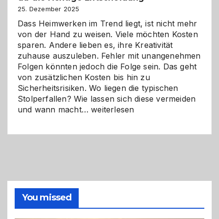
Zukunft
25. Dezember 2025
Dass Heimwerken im Trend liegt, ist nicht mehr
von der Hand zu weisen. Viele möchten Kosten
sparen. Andere lieben es, ihre Kreativität
zuhause auszuleben. Fehler mit unangenehmen
Folgen könnten jedoch die Folge sein. Das geht
von zusätzlichen Kosten bis hin zu
Sicherheitsrisiken. Wo liegen die typischen
Stolperfallen? Wie lassen sich diese vermeiden
Selber
und wann macht…
weiterlesen
machen
oder
Profi
holen?
So
triffst
du
die
You missed
richtige
Entscheidung