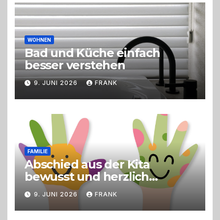
Live-Cooking
WOHNEN
Bad und Küche einfach
besser verstehen
9. JUNI 2026
FRANK
FAMILIE
Abschied aus der Kita
bewusst und herzlich
gestalten
9. JUNI 2026
FRANK