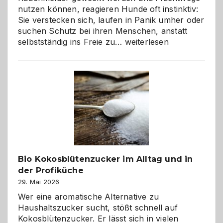
nutzen können, reagieren Hunde oft instinktiv:
Sie verstecken sich, laufen in Panik umher oder
suchen Schutz bei ihren Menschen, anstatt
Wenn
selbstständig ins Freie zu…
weiterlesen
der
beste
Freund
in
Gefahr
ist:
Brandschutz
für
Hunde
im
Bio Kokosblütenzucker im Alltag und in
eigenen
der Profiküche
Zuhause
29. Mai 2026
Wer eine aromatische Alternative zu
Haushaltszucker sucht, stößt schnell auf
Kokosblütenzucker. Er lässt sich in vielen