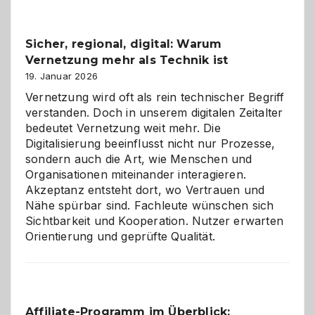
Feierlaune
und
Sicher, regional, digital: Warum
ein
Vernetzung mehr als Technik ist
dreifaches
Alaaf!
19. Januar 2026
Vernetzung wird oft als rein technischer Begriff
verstanden. Doch in unserem digitalen Zeitalter
bedeutet Vernetzung weit mehr. Die
Digitalisierung beeinflusst nicht nur Prozesse,
sondern auch die Art, wie Menschen und
Organisationen miteinander interagieren.
Akzeptanz entsteht dort, wo Vertrauen und
Nähe spürbar sind. Fachleute wünschen sich
Sichtbarkeit und Kooperation. Nutzer erwarten
Orientierung und geprüfte Qualität.
Affiliate-Programm im Überblick: