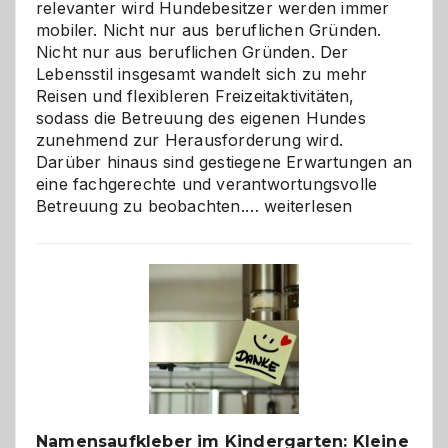
relevanter wird Hundebesitzer werden immer
mobiler. Nicht nur aus beruflichen Gründen.
Nicht nur aus beruflichen Gründen. Der
Lebensstil insgesamt wandelt sich zu mehr
Reisen und flexibleren Freizeitaktivitäten,
sodass die Betreuung des eigenen Hundes
zunehmend zur Herausforderung wird.
Darüber hinaus sind gestiegene Erwartungen an
eine fachgerechte und verantwortungsvolle
Betreuung
Betreuung zu beobachten.…
weiterlesen
mit
Verantwortung
–
wann
ist
eine
Hundepension
die
richtige
Wahl?
Namensaufkleber im Kindergarten: Kleine