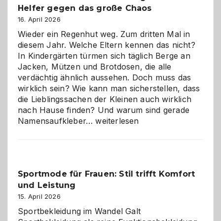
Helfer gegen das große Chaos
16. April 2026
Wieder ein Regenhut weg. Zum dritten Mal in
diesem Jahr. Welche Eltern kennen das nicht?
In Kindergärten türmen sich täglich Berge an
Jacken, Mützen und Brotdosen, die alle
verdächtig ähnlich aussehen. Doch muss das
wirklich sein? Wie kann man sicherstellen, dass
die Lieblingssachen der Kleinen auch wirklich
nach Hause finden? Und warum sind gerade
Namensaufkleber
Namensaufkleber…
weiterlesen
im
Kindergarten:
Kleine
Helfer
Sportmode für Frauen: Stil trifft Komfort
gegen
und Leistung
das
große
15. April 2026
Chaos
Sportbekleidung im Wandel Galt