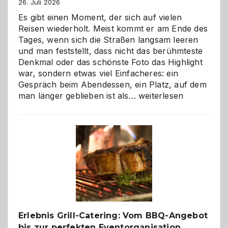
26. Juli 2026
Es gibt einen Moment, der sich auf vielen
Reisen wiederholt. Meist kommt er am Ende des
Tages, wenn sich die Straßen langsam leeren
und man feststellt, dass nicht das berühmteste
Denkmal oder das schönste Foto das Highlight
war, sondern etwas viel Einfacheres: ein
Gespräch beim Abendessen, ein Platz, auf dem
Als
man länger geblieben ist als…
weiterlesen
Paar
reisen
–
die
Gelegenheit,
neue
Reiseziele
zu
entdecken
Erlebnis Grill-Catering: Vom BBQ-Angebot
bis zur perfekten Eventorganisation