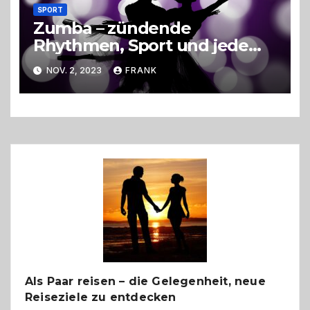
SPORT
Zumba – zündende
Rhythmen, Sport und jede
Menge Spaß
NOV. 2, 2023
FRANK
Als Paar reisen – die Gelegenheit, neue
Reiseziele zu entdecken