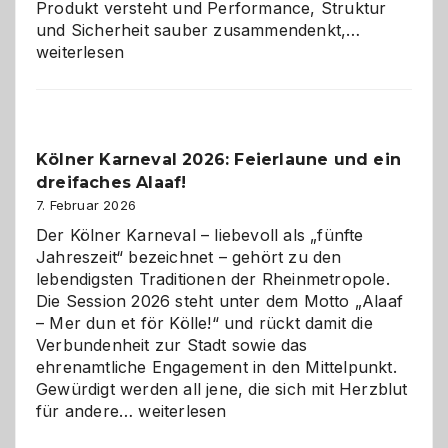
Produkt versteht und Performance, Struktur
Warum
und Sicherheit sauber zusammendenkt,…
technisch
weiterlesen
sauberes
Webdesig
zur
Pflicht
Kölner Karneval 2026: Feierlaune und ein
geworden
dreifaches Alaaf!
ist
7. Februar 2026
Der Kölner Karneval – liebevoll als „fünfte
Jahreszeit“ bezeichnet – gehört zu den
lebendigsten Traditionen der Rheinmetropole.
Die Session 2026 steht unter dem Motto „Alaaf
– Mer dun et för Kölle!“ und rückt damit die
Verbundenheit zur Stadt sowie das
ehrenamtliche Engagement in den Mittelpunkt.
Gewürdigt werden all jene, die sich mit Herzblut
Kölner
für andere…
weiterlesen
Karneval