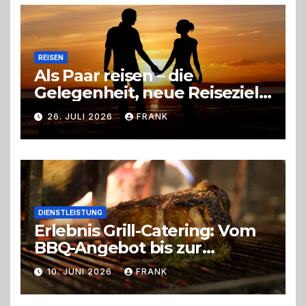
Entscheidung
REISEN
Als Paar reisen – die
Gelegenheit, neue Reiseziele
zu entdecken
26. JULI 2026
FRANK
DIENSTLEISTUNG
Erlebnis Grill-Catering: Vom
BBQ-Angebot bis zur
perfekten Eventorganisation
10. JUNI 2026
FRANK
Trend zu Outdoor-Events,
Erlebnisgastronomie und