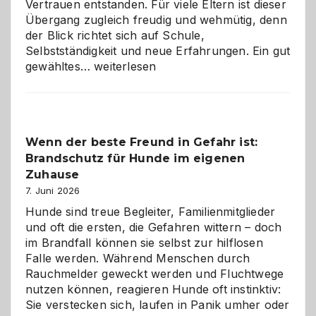
Vertrauen entstanden. Für viele Eltern ist dieser
Übergang zugleich freudig und wehmütig, denn
der Blick richtet sich auf Schule,
Selbstständigkeit und neue Erfahrungen. Ein gut
Abschied
gewähltes…
weiterlesen
aus
der
Kita
bewusst
Wenn der beste Freund in Gefahr ist:
und
Brandschutz für Hunde im eigenen
herzlich
gestalten
Zuhause
7. Juni 2026
Hunde sind treue Begleiter, Familienmitglieder
und oft die ersten, die Gefahren wittern – doch
im Brandfall können sie selbst zur hilflosen
Falle werden. Während Menschen durch
Rauchmelder geweckt werden und Fluchtwege
nutzen können, reagieren Hunde oft instinktiv:
Sie verstecken sich, laufen in Panik umher oder