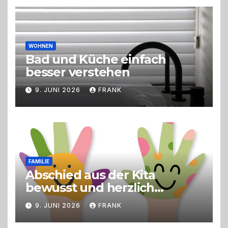
Live-Cooking
WOHNEN
Bad und Küche einfach
besser verstehen
9. JUNI 2026
FRANK
FAMILIE
Abschied aus der Kita
bewusst und herzlich
gestalten
9. JUNI 2026
FRANK