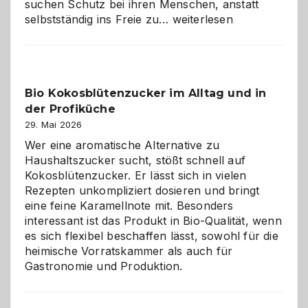
suchen Schutz bei ihren Menschen, anstatt
Wenn
selbstständig ins Freie zu…
weiterlesen
der
beste
Freund
in
Bio Kokosblütenzucker im Alltag und in
Gefahr
der Profiküche
ist:
Brandschutz
29. Mai 2026
für
Wer eine aromatische Alternative zu
Hunde
Haushaltszucker sucht, stößt schnell auf
im
Kokosblütenzucker. Er lässt sich in vielen
eigenen
Rezepten unkompliziert dosieren und bringt
Zuhause
eine feine Karamellnote mit. Besonders
interessant ist das Produkt in Bio-Qualität, wenn
es sich flexibel beschaffen lässt, sowohl für die
heimische Vorratskammer als auch für
Gastronomie und Produktion.