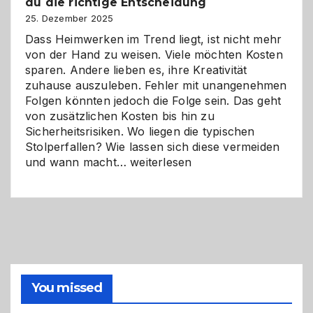
du die richtige Entscheidung
und
Zukunft
25. Dezember 2025
Dass Heimwerken im Trend liegt, ist nicht mehr
von der Hand zu weisen. Viele möchten Kosten
sparen. Andere lieben es, ihre Kreativität
zuhause auszuleben. Fehler mit unangenehmen
Folgen könnten jedoch die Folge sein. Das geht
von zusätzlichen Kosten bis hin zu
Sicherheitsrisiken. Wo liegen die typischen
Stolperfallen? Wie lassen sich diese vermeiden
Selber
und wann macht…
weiterlesen
machen
oder
Profi
holen?
So
triffst
du
die
You missed
richtige