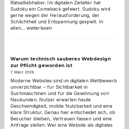
Rätselliebhaber. Im digitalen Zeitalter hat
Sudoku ein Comeback gefeiert. Sudoku wird
gerne wegen der Herausforderung, der
Schlichtheit und Entspannung gespielt. In
Sudoku
allen…
weiterlesen
entdecken:
Der
Klassiker
unter
Warum technisch sauberes Webdesign
den
zur Pflicht geworden ist
Logikrätseln
7. März 2026
Moderne Websites sind im digitalen Wettbewerb
unverzichtbar – für Sichtbarkeit in
Suchmaschinen und für die Gewinnung von
Neukunden. Nutzer erwarten heute
Geschwindigkeit, mobile Nutzbarkeit und eine
klare Struktur. Genau hier entscheidet sich, ob
Besucher bleiben, Vertrauen fassen und eine
Anfrage stellen. Wer eine Website als digitales