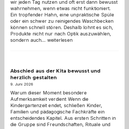
wir jeden Tag nutzen und oft erst dann bewusst
wahrnehmen, wenn etwas nicht funktioniert.
Ein tropfender Hahn, eine unpraktische Spüle
oder ein schwer zu reinigendes Waschbecken
können schnell stören. Deshalb lohnt es sich,
Produkte nicht nur nach Optik auszuwählen,
Bad
sondern auch…
weiterlesen
und
Küche
einfach
besser
Abschied aus der Kita bewusst und
verstehen
herzlich gestalten
9. Juni 2026
Warum dieser Moment besondere
Aufmerksamkeit verdient Wenn die
Kindergartenzeit endet, schließen Kinder,
Familien und pädagogische Fachkräfte ein
entscheidendes Kapitel. Aus ersten Schritten in
die Gruppe sind Freundschaften, Rituale und