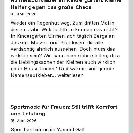
Namensaufkleber im Kindergarten: Kleine
ist
Helfer gegen das große Chaos
eine
Hundepension
16. April 2026
die
Wieder ein Regenhut weg. Zum dritten Mal in
richtige
diesem Jahr. Welche Eltern kennen das nicht?
Wahl?
In Kindergärten türmen sich täglich Berge an
Jacken, Mützen und Brotdosen, die alle
verdächtig ähnlich aussehen. Doch muss das
wirklich sein? Wie kann man sicherstellen, dass
die Lieblingssachen der Kleinen auch wirklich
nach Hause finden? Und warum sind gerade
Namensaufkleber
Namensaufkleber…
weiterlesen
im
Kindergarten:
Kleine
Helfer
Sportmode für Frauen: Stil trifft Komfort
gegen
und Leistung
das
große
15. April 2026
Chaos
Sportbekleidung im Wandel Galt