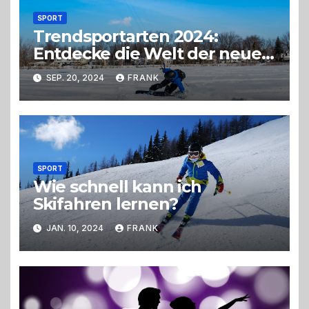
SPORT
Trendsportarten 2024:
Entdecke die Welt der neuen
Funsport-Highlights
SEP. 20, 2024
FRANK
SPORT
Wie schnell kann ich
Skifahren lernen?
JAN. 10, 2024
FRANK