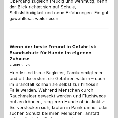
Übergang zugleich freudig und wehmütig, denn
der Blick richtet sich auf Schule,
Selbstständigkeit und neue Erfahrungen. Ein gut
Abschied
gewähltes…
weiterlesen
aus
der
Kita
bewusst
Wenn der beste Freund in Gefahr ist:
und
Brandschutz für Hunde im eigenen
herzlich
gestalten
Zuhause
7. Juni 2026
Hunde sind treue Begleiter, Familienmitglieder
und oft die ersten, die Gefahren wittern – doch
im Brandfall können sie selbst zur hilflosen
Falle werden. Während Menschen durch
Rauchmelder geweckt werden und Fluchtwege
nutzen können, reagieren Hunde oft instinktiv:
Sie verstecken sich, laufen in Panik umher oder
suchen Schutz bei ihren Menschen, anstatt