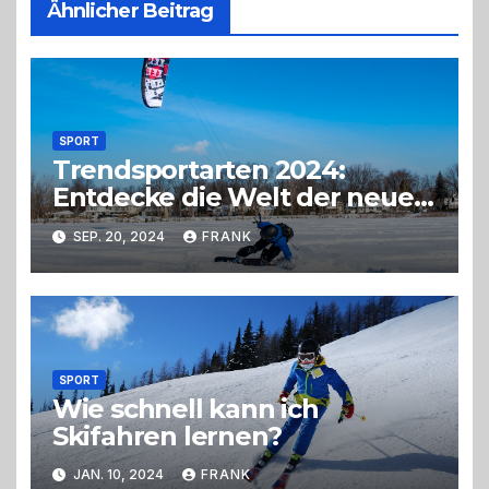
Ähnlicher Beitrag
SPORT
Trendsportarten 2024:
Entdecke die Welt der neuen
Funsport-Highlights
SEP. 20, 2024
FRANK
SPORT
Wie schnell kann ich
Skifahren lernen?
JAN. 10, 2024
FRANK