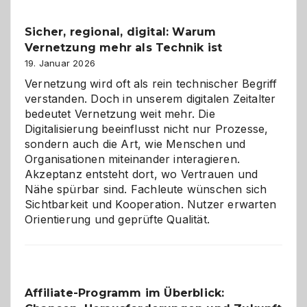
Feierlaune
und
Sicher, regional, digital: Warum
ein
Vernetzung mehr als Technik ist
dreifaches
Alaaf!
19. Januar 2026
Vernetzung wird oft als rein technischer Begriff
verstanden. Doch in unserem digitalen Zeitalter
bedeutet Vernetzung weit mehr. Die
Digitalisierung beeinflusst nicht nur Prozesse,
sondern auch die Art, wie Menschen und
Organisationen miteinander interagieren.
Akzeptanz entsteht dort, wo Vertrauen und
Nähe spürbar sind. Fachleute wünschen sich
Sichtbarkeit und Kooperation. Nutzer erwarten
Orientierung und geprüfte Qualität.
Affiliate-Programm im Überblick: