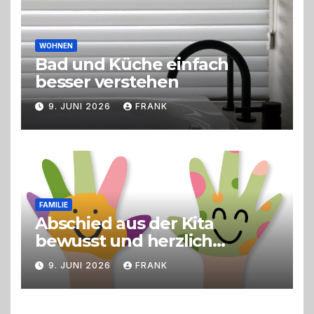
WOHNEN
Bad und Küche einfach
besser verstehen
9. JUNI 2026
FRANK
FAMILIE
Abschied aus der Kita
bewusst und herzlich
gestalten
9. JUNI 2026
FRANK