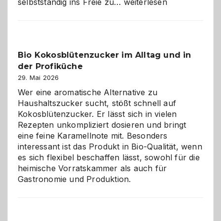
Wenn
selbstständig ins Freie zu…
weiterlesen
der
beste
Freund
in
Bio Kokosblütenzucker im Alltag und in
Gefahr
der Profiküche
ist:
Brandschutz
29. Mai 2026
für
Wer eine aromatische Alternative zu
Hunde
Haushaltszucker sucht, stößt schnell auf
im
Kokosblütenzucker. Er lässt sich in vielen
eigenen
Rezepten unkompliziert dosieren und bringt
Zuhause
eine feine Karamellnote mit. Besonders
interessant ist das Produkt in Bio-Qualität, wenn
es sich flexibel beschaffen lässt, sowohl für die
heimische Vorratskammer als auch für
Gastronomie und Produktion.