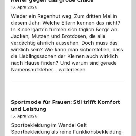
Helfer gegen das große Chaos
eine
Hundepension
16. April 2026
die
Wieder ein Regenhut weg. Zum dritten Mal in
richtige
diesem Jahr. Welche Eltern kennen das nicht?
Wahl?
In Kindergärten türmen sich täglich Berge an
Jacken, Mützen und Brotdosen, die alle
verdächtig ähnlich aussehen. Doch muss das
wirklich sein? Wie kann man sicherstellen, dass
die Lieblingssachen der Kleinen auch wirklich
nach Hause finden? Und warum sind gerade
Namensaufkleber
Namensaufkleber…
weiterlesen
im
Kindergarten:
Kleine
Helfer
Sportmode für Frauen: Stil trifft Komfort
gegen
und Leistung
das
große
15. April 2026
Chaos
Sportbekleidung im Wandel Galt
Sportbekleidung als reine Funktionsbekleidung,