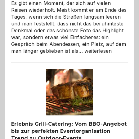
Es gibt einen Moment, der sich auf vielen
Reisen wiederholt. Meist kommt er am Ende des
Tages, wenn sich die Straßen langsam leeren
und man feststellt, dass nicht das berühmteste
Denkmal oder das schönste Foto das Highlight
war, sondern etwas viel Einfacheres: ein
Gespräch beim Abendessen, ein Platz, auf dem
Als
man länger geblieben ist als…
weiterlesen
Paar
reisen
–
die
Gelegenheit,
neue
Reiseziele
zu
entdecken
Erlebnis Grill-Catering: Vom BBQ-Angebot
bis zur perfekten Eventorganisation
Trend zu Outdoor-Events,