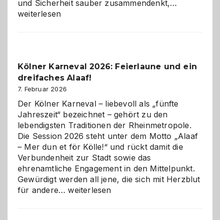
Warum
und Sicherheit sauber zusammendenkt,…
technisch
weiterlesen
sauberes
Webdesig
zur
Pflicht
Kölner Karneval 2026: Feierlaune und ein
geworden
dreifaches Alaaf!
ist
7. Februar 2026
Der Kölner Karneval – liebevoll als „fünfte
Jahreszeit“ bezeichnet – gehört zu den
lebendigsten Traditionen der Rheinmetropole.
Die Session 2026 steht unter dem Motto „Alaaf
– Mer dun et för Kölle!“ und rückt damit die
Verbundenheit zur Stadt sowie das
ehrenamtliche Engagement in den Mittelpunkt.
Gewürdigt werden all jene, die sich mit Herzblut
Kölner
für andere…
weiterlesen
Karneval
2026: