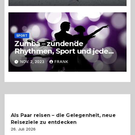
SPORT
Zumba – zündende
Rhythmen, Sport und jede
Menge Spaß
NOV. 2, 2023
FRANK
Als Paar reisen – die Gelegenheit, neue
Reiseziele zu entdecken
26. Juli 2026