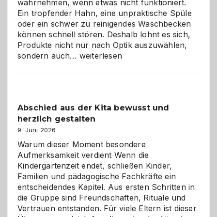
wahrnehmen, wenn etwas nicht funktioniert.
Ein tropfender Hahn, eine unpraktische Spüle
oder ein schwer zu reinigendes Waschbecken
können schnell stören. Deshalb lohnt es sich,
Produkte nicht nur nach Optik auszuwählen,
Bad
sondern auch…
weiterlesen
und
Küche
einfach
besser
Abschied aus der Kita bewusst und
verstehen
herzlich gestalten
9. Juni 2026
Warum dieser Moment besondere
Aufmerksamkeit verdient Wenn die
Kindergartenzeit endet, schließen Kinder,
Familien und pädagogische Fachkräfte ein
entscheidendes Kapitel. Aus ersten Schritten in
die Gruppe sind Freundschaften, Rituale und
Vertrauen entstanden. Für viele Eltern ist dieser