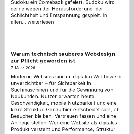
Sudoku ein Comeback gefeiert. Sudoku wird
gerne wegen der Herausforderung, der
Schlichtheit und Entspannung gespielt. In
Sudoku
allen…
weiterlesen
entdecken:
Der
Klassiker
unter
Warum technisch sauberes Webdesign
den
zur Pflicht geworden ist
Logikrätseln
7. März 2026
Moderne Websites sind im digitalen Wettbewerb
unverzichtbar – für Sichtbarkeit in
Suchmaschinen und für die Gewinnung von
Neukunden. Nutzer erwarten heute
Geschwindigkeit, mobile Nutzbarkeit und eine
klare Struktur. Genau hier entscheidet sich, ob
Besucher bleiben, Vertrauen fassen und eine
Anfrage stellen. Wer eine Website als digitales
Produkt versteht und Performance, Struktur