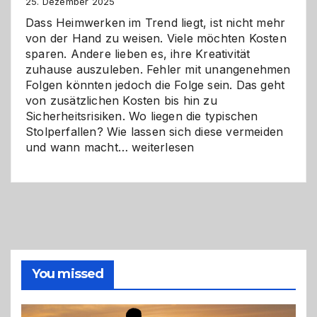
Zukunft
25. Dezember 2025
Dass Heimwerken im Trend liegt, ist nicht mehr
von der Hand zu weisen. Viele möchten Kosten
sparen. Andere lieben es, ihre Kreativität
zuhause auszuleben. Fehler mit unangenehmen
Folgen könnten jedoch die Folge sein. Das geht
von zusätzlichen Kosten bis hin zu
Sicherheitsrisiken. Wo liegen die typischen
Stolperfallen? Wie lassen sich diese vermeiden
Selber
und wann macht…
weiterlesen
machen
oder
Profi
holen?
So
triffst
du
die
You missed
richtige
Entscheidung