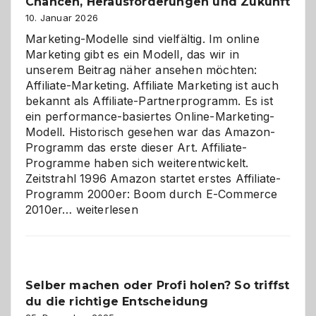
Chancen, Herausforderungen und Zukunft
10. Januar 2026
Marketing-Modelle sind vielfältig. Im online
Marketing gibt es ein Modell, das wir in
unserem Beitrag näher ansehen möchten:
Affiliate-Marketing. Affiliate Marketing ist auch
bekannt als Affiliate-Partnerprogramm. Es ist
ein performance-basiertes Online-Marketing-
Modell. Historisch gesehen war das Amazon-
Programm das erste dieser Art. Affiliate-
Programme haben sich weiterentwickelt.
Zeitstrahl 1996 Amazon startet erstes Affiliate-
Programm 2000er: Boom durch E-Commerce
Affiliate-
2010er…
weiterlesen
Programm
im
Überblick:
Chancen,
Selber machen oder Profi holen? So triffst
Herausforderungen
du die richtige Entscheidung
und