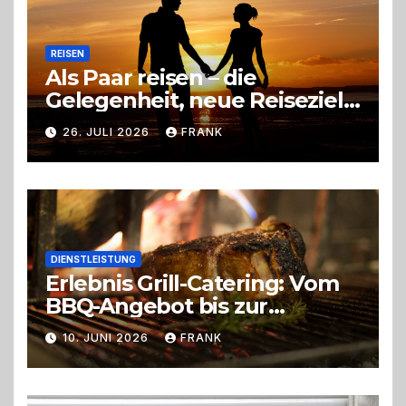
REISEN
Als Paar reisen – die
Gelegenheit, neue Reiseziele
zu entdecken
26. JULI 2026
FRANK
DIENSTLEISTUNG
Erlebnis Grill-Catering: Vom
BBQ-Angebot bis zur
perfekten Eventorganisation
10. JUNI 2026
FRANK
Trend zu Outdoor-Events,
Erlebnisgastronomie und
Live-Cooking