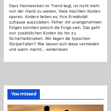
Dass Heimwerken im Trend liegt, ist nicht mehr
von der Hand zu weisen. Viele möchten Kosten
sparen. Andere lieben es, ihre Kreativität
zuhause auszuleben. Fehler mit unangenehmen
Folgen könnten jedoch die Folge sein. Das geht
von zusätzlichen Kosten bis hin zu
Sicherheitsrisiken. Wo liegen die typischen
Stolperfallen? Wie lassen sich diese vermeiden
Selber
und wann macht…
weiterlesen
machen
oder
Profi
holen?
So
triffst
du
die
You missed
richtige
Entscheidung