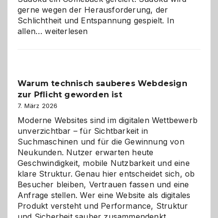
gerne wegen der Herausforderung, der
Schlichtheit und Entspannung gespielt. In
Sudoku
allen…
weiterlesen
entdecken:
Der
Klassiker
unter
Warum technisch sauberes Webdesign
den
zur Pflicht geworden ist
Logikrätseln
7. März 2026
Moderne Websites sind im digitalen Wettbewerb
unverzichtbar – für Sichtbarkeit in
Suchmaschinen und für die Gewinnung von
Neukunden. Nutzer erwarten heute
Geschwindigkeit, mobile Nutzbarkeit und eine
klare Struktur. Genau hier entscheidet sich, ob
Besucher bleiben, Vertrauen fassen und eine
Anfrage stellen. Wer eine Website als digitales
Produkt versteht und Performance, Struktur
Warum
und Sicherheit sauber zusammendenkt,…