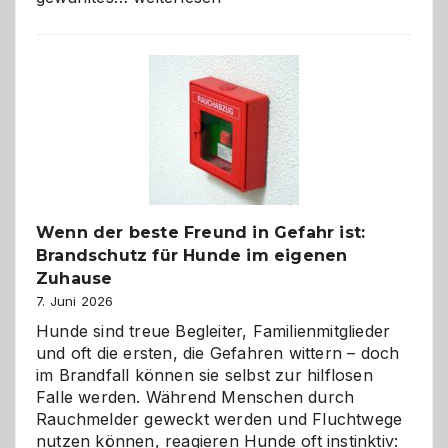
aus
der
Kita
bewusst
und
herzlich
gestalten
Wenn der beste Freund in Gefahr ist:
Brandschutz für Hunde im eigenen
Zuhause
7. Juni 2026
Hunde sind treue Begleiter, Familienmitglieder
und oft die ersten, die Gefahren wittern – doch
im Brandfall können sie selbst zur hilflosen
Falle werden. Während Menschen durch
Rauchmelder geweckt werden und Fluchtwege
nutzen können, reagieren Hunde oft instinktiv: