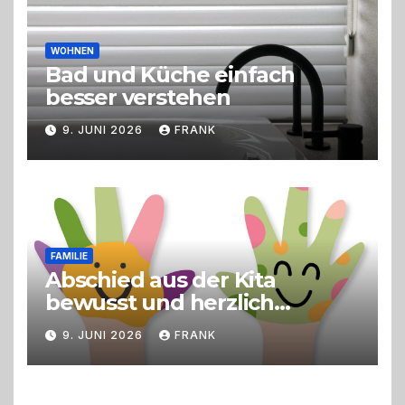
WOHNEN
Bad und Küche einfach
besser verstehen
9. JUNI 2026
FRANK
FAMILIE
Abschied aus der Kita
bewusst und herzlich
gestalten
9. JUNI 2026
FRANK