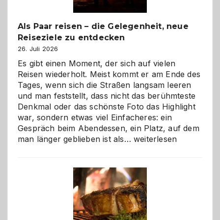
Als Paar reisen – die Gelegenheit, neue
Reiseziele zu entdecken
26. Juli 2026
Es gibt einen Moment, der sich auf vielen
Reisen wiederholt. Meist kommt er am Ende des
Tages, wenn sich die Straßen langsam leeren
und man feststellt, dass nicht das berühmteste
Denkmal oder das schönste Foto das Highlight
war, sondern etwas viel Einfacheres: ein
Gespräch beim Abendessen, ein Platz, auf dem
Als
man länger geblieben ist als…
weiterlesen
Paar
reisen
–
die
Gelegenheit,
neue
Reiseziele