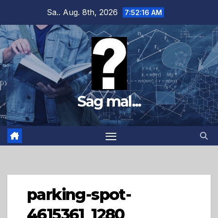
Zum
Sa.. Aug. 8th, 2026
7:52:17 AM
Inhalt
springen
Sag mal...
parking-spot-
4615361_1280