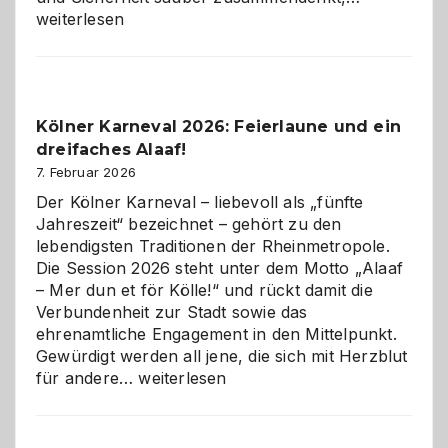
technisch
weiterlesen
sauberes
Webdesig
zur
Pflicht
Kölner Karneval 2026: Feierlaune und ein
geworden
dreifaches Alaaf!
ist
7. Februar 2026
Der Kölner Karneval – liebevoll als „fünfte
Jahreszeit“ bezeichnet – gehört zu den
lebendigsten Traditionen der Rheinmetropole.
Die Session 2026 steht unter dem Motto „Alaaf
– Mer dun et för Kölle!“ und rückt damit die
Verbundenheit zur Stadt sowie das
ehrenamtliche Engagement in den Mittelpunkt.
Gewürdigt werden all jene, die sich mit Herzblut
Kölner
für andere…
weiterlesen
Karneval
2026:
Feierlaune