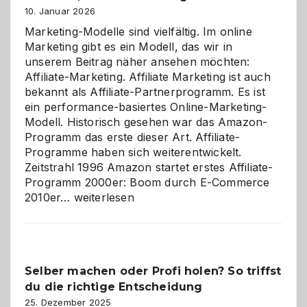
10. Januar 2026
Marketing-Modelle sind vielfältig. Im online
Marketing gibt es ein Modell, das wir in
unserem Beitrag näher ansehen möchten:
Affiliate-Marketing. Affiliate Marketing ist auch
bekannt als Affiliate-Partnerprogramm. Es ist
ein performance-basiertes Online-Marketing-
Modell. Historisch gesehen war das Amazon-
Programm das erste dieser Art. Affiliate-
Programme haben sich weiterentwickelt.
Zeitstrahl 1996 Amazon startet erstes Affiliate-
Programm 2000er: Boom durch E-Commerce
Affiliate-
2010er…
weiterlesen
Programm
im
Überblick:
Chancen,
Selber machen oder Profi holen? So triffst
Herausforderungen
du die richtige Entscheidung
und
Zukunft
25. Dezember 2025