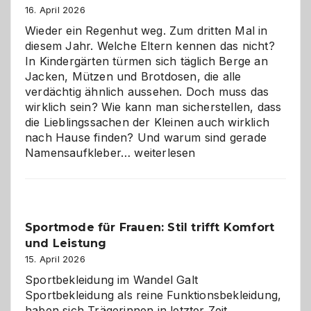
16. April 2026
Wieder ein Regenhut weg. Zum dritten Mal in
diesem Jahr. Welche Eltern kennen das nicht?
In Kindergärten türmen sich täglich Berge an
Jacken, Mützen und Brotdosen, die alle
verdächtig ähnlich aussehen. Doch muss das
wirklich sein? Wie kann man sicherstellen, dass
die Lieblingssachen der Kleinen auch wirklich
nach Hause finden? Und warum sind gerade
Namensaufkleber
Namensaufkleber…
weiterlesen
im
Kindergarten:
Kleine
Helfer
Sportmode für Frauen: Stil trifft Komfort
gegen
und Leistung
das
große
15. April 2026
Chaos
Sportbekleidung im Wandel Galt
Sportbekleidung als reine Funktionsbekleidung,
haben sich Trägerinnen in letzter Zeit