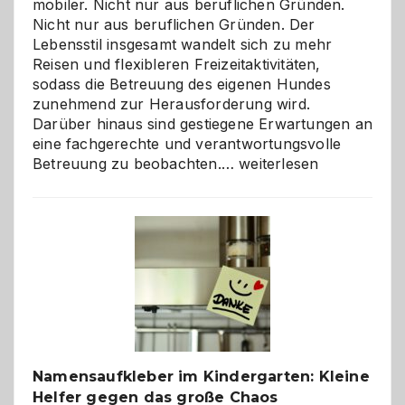
mobiler. Nicht nur aus beruflichen Gründen.
Nicht nur aus beruflichen Gründen. Der
Lebensstil insgesamt wandelt sich zu mehr
Reisen und flexibleren Freizeitaktivitäten,
sodass die Betreuung des eigenen Hundes
zunehmend zur Herausforderung wird.
Darüber hinaus sind gestiegene Erwartungen an
eine fachgerechte und verantwortungsvolle
Betreuung
Betreuung zu beobachten.…
weiterlesen
mit
Verantwortung
–
wann
ist
eine
Hundepension
die
richtige
Wahl?
Namensaufkleber im Kindergarten: Kleine
Helfer gegen das große Chaos