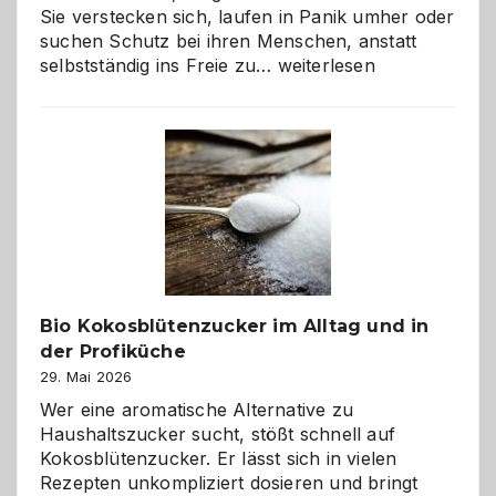
Sie verstecken sich, laufen in Panik umher oder
suchen Schutz bei ihren Menschen, anstatt
Wenn
selbstständig ins Freie zu…
weiterlesen
der
beste
Freund
in
Gefahr
ist:
Brandschutz
für
Hunde
im
Bio Kokosblütenzucker im Alltag und in
eigenen
der Profiküche
Zuhause
29. Mai 2026
Wer eine aromatische Alternative zu
Haushaltszucker sucht, stößt schnell auf
Kokosblütenzucker. Er lässt sich in vielen
Rezepten unkompliziert dosieren und bringt