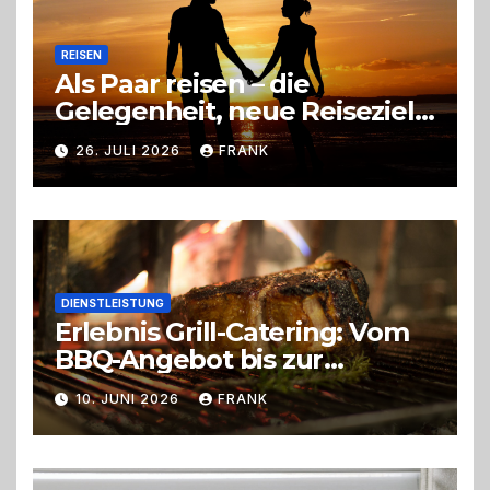
REISEN
Als Paar reisen – die
Gelegenheit, neue Reiseziele
zu entdecken
26. JULI 2026
FRANK
DIENSTLEISTUNG
Erlebnis Grill-Catering: Vom
BBQ-Angebot bis zur
perfekten Eventorganisation
10. JUNI 2026
FRANK
Trend zu Outdoor-Events,
Erlebnisgastronomie und
Live-Cooking