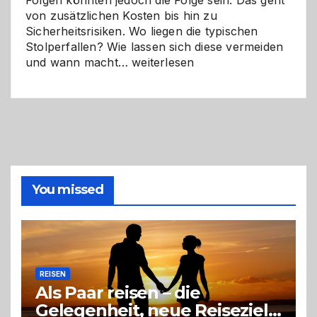
Folgen könnten jedoch die Folge sein. Das geht
von zusätzlichen Kosten bis hin zu
Sicherheitsrisiken. Wo liegen die typischen
Stolperfallen? Wie lassen sich diese vermeiden
Selber
und wann macht…
weiterlesen
machen
oder
Profi
holen?
So
triffst
du
die
You missed
richtige
Entscheidung
REISEN
Als Paar reisen – die
Gelegenheit, neue Reiseziele