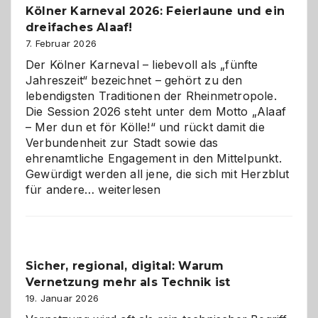
Kölner Karneval 2026: Feierlaune und ein
geworden
dreifaches Alaaf!
ist
7. Februar 2026
Der Kölner Karneval – liebevoll als „fünfte
Jahreszeit“ bezeichnet – gehört zu den
lebendigsten Traditionen der Rheinmetropole.
Die Session 2026 steht unter dem Motto „Alaaf
– Mer dun et för Kölle!“ und rückt damit die
Verbundenheit zur Stadt sowie das
ehrenamtliche Engagement in den Mittelpunkt.
Gewürdigt werden all jene, die sich mit Herzblut
Kölner
für andere…
weiterlesen
Karneval
2026:
Feierlaune
und
Sicher, regional, digital: Warum
ein
Vernetzung mehr als Technik ist
dreifaches
Alaaf!
19. Januar 2026