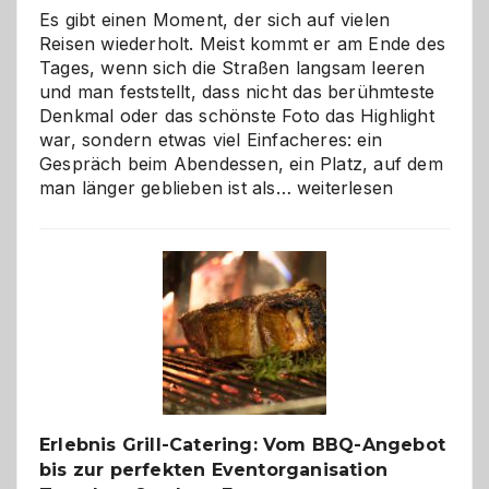
Es gibt einen Moment, der sich auf vielen
Reisen wiederholt. Meist kommt er am Ende des
Tages, wenn sich die Straßen langsam leeren
und man feststellt, dass nicht das berühmteste
Denkmal oder das schönste Foto das Highlight
war, sondern etwas viel Einfacheres: ein
Gespräch beim Abendessen, ein Platz, auf dem
Als
man länger geblieben ist als…
weiterlesen
Paar
reisen
–
die
Gelegenheit,
neue
Reiseziele
zu
entdecken
Erlebnis Grill-Catering: Vom BBQ-Angebot
bis zur perfekten Eventorganisation