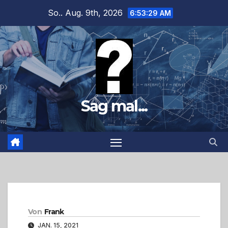
Zum
So.. Aug. 9th, 2026
6:53:30 AM
Inhalt
springen
Sag mal...
Von
Frank
JAN. 15, 2021