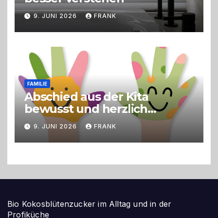
9. JUNI 2026
FRANK
FAMILIE
Abschied aus der Kita
bewusst und herzlich
gestalten
9. JUNI 2026
FRANK
Bio Kokosblütenzucker im Alltag und in der
Profiküche