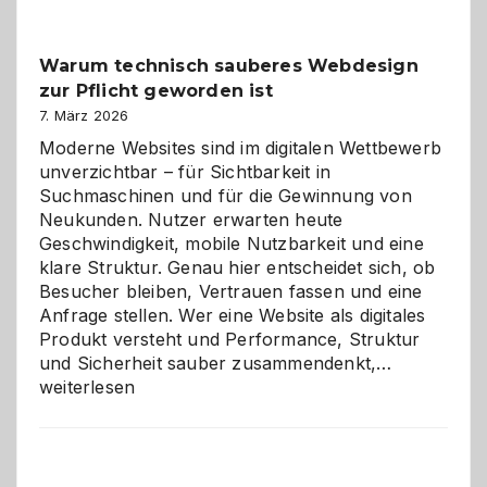
Klassiker
unter
Warum technisch sauberes Webdesign
den
zur Pflicht geworden ist
Logikrätseln
7. März 2026
Moderne Websites sind im digitalen Wettbewerb
unverzichtbar – für Sichtbarkeit in
Suchmaschinen und für die Gewinnung von
Neukunden. Nutzer erwarten heute
Geschwindigkeit, mobile Nutzbarkeit und eine
klare Struktur. Genau hier entscheidet sich, ob
Besucher bleiben, Vertrauen fassen und eine
Anfrage stellen. Wer eine Website als digitales
Produkt versteht und Performance, Struktur
Warum
und Sicherheit sauber zusammendenkt,…
technisch
weiterlesen
sauberes
Webdesig
zur
Pflicht