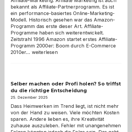
Affiliate-Marketing. Affiliate Marketing ist auch
bekannt als Affiliate-Partnerprogramm. Es ist
ein performance-basiertes Online-Marketing-
Modell. Historisch gesehen war das Amazon-
Programm das erste dieser Art. Affiliate-
Programme haben sich weiterentwickelt.
Zeitstrahl 1996 Amazon startet erstes Affiliate-
Programm 2000er: Boom durch E-Commerce
Affiliate-
2010er…
weiterlesen
Programm
im
Überblick:
Chancen,
Selber machen oder Profi holen? So triffst
Herausforderungen
du die richtige Entscheidung
und
Zukunft
25. Dezember 2025
Dass Heimwerken im Trend liegt, ist nicht mehr
von der Hand zu weisen. Viele möchten Kosten
sparen. Andere lieben es, ihre Kreativität
zuhause auszuleben. Fehler mit unangenehmen