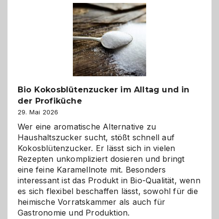
Freund
in
Gefahr
ist:
Brandschutz
für
Hunde
im
Bio Kokosblütenzucker im Alltag und in
eigenen
der Profiküche
Zuhause
29. Mai 2026
Wer eine aromatische Alternative zu
Haushaltszucker sucht, stößt schnell auf
Kokosblütenzucker. Er lässt sich in vielen
Rezepten unkompliziert dosieren und bringt
eine feine Karamellnote mit. Besonders
interessant ist das Produkt in Bio-Qualität, wenn
es sich flexibel beschaffen lässt, sowohl für die
heimische Vorratskammer als auch für
Gastronomie und Produktion.