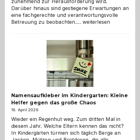
zunehmend zur Herausforderung wird.
Darüber hinaus sind gestiegene Erwartungen an
eine fachgerechte und verantwortungsvolle
Betreuung
Betreuung zu beobachten.…
weiterlesen
mit
Verantwortung
–
wann
ist
eine
Hundepension
die
richtige
Wahl?
Namensaufkleber im Kindergarten: Kleine
Helfer gegen das große Chaos
16. April 2026
Wieder ein Regenhut weg. Zum dritten Mal in
diesem Jahr. Welche Eltern kennen das nicht?
In Kindergärten türmen sich täglich Berge an
Jacken, Mützen und Brotdosen, die alle