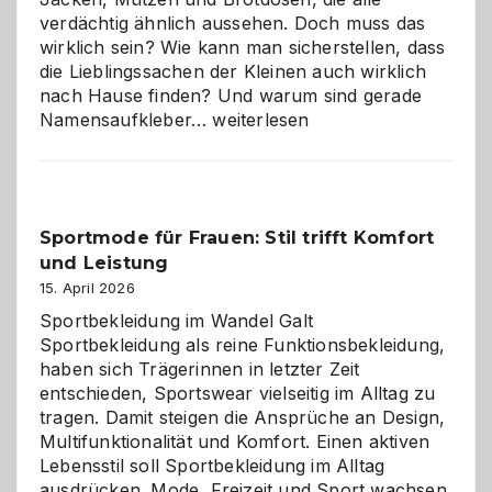
verdächtig ähnlich aussehen. Doch muss das
wirklich sein? Wie kann man sicherstellen, dass
die Lieblingssachen der Kleinen auch wirklich
nach Hause finden? Und warum sind gerade
Namensaufkleber
Namensaufkleber…
weiterlesen
im
Kindergarten:
Kleine
Helfer
Sportmode für Frauen: Stil trifft Komfort
gegen
und Leistung
das
große
15. April 2026
Chaos
Sportbekleidung im Wandel Galt
Sportbekleidung als reine Funktionsbekleidung,
haben sich Trägerinnen in letzter Zeit
entschieden, Sportswear vielseitig im Alltag zu
tragen. Damit steigen die Ansprüche an Design,
Multifunktionalität und Komfort. Einen aktiven
Lebensstil soll Sportbekleidung im Alltag
ausdrücken. Mode, Freizeit und Sport wachsen