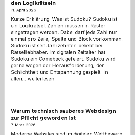
den Logikrätseln
11. April 2026
Kurze Erklärung: Was ist Sudoku? Sudoku ist
ein Logikrätsel. Zahlen müssen in Raster
eingetragen werden. Dabei darf jede Zahl nur
einmal pro Zeile, Spalte und Block vorkommen.
Sudoku ist seit Jahrzehnten beliebt bei
Rätselliebhaber. Im digitalen Zeitalter hat
Sudoku ein Comeback gefeiert. Sudoku wird
gerne wegen der Herausforderung, der
Schlichtheit und Entspannung gespielt. In
Sudoku
allen…
weiterlesen
entdecken:
Der
Klassiker
unter
Warum technisch sauberes Webdesign
den
zur Pflicht geworden ist
Logikrätseln
7. März 2026
Moderne Websites sind im digitalen Wettbewerb