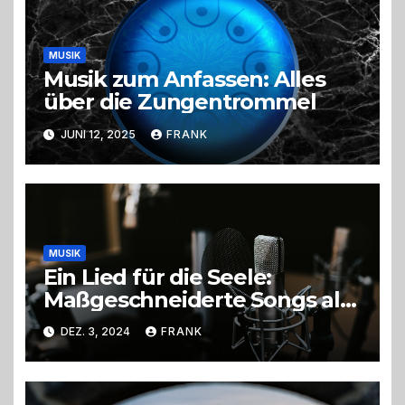
MUSIK
Musik zum Anfassen: Alles
über die Zungentrommel
JUNI 12, 2025
FRANK
MUSIK
Ein Lied für die Seele:
Maßgeschneiderte Songs als
unvergessliches Geschenk
DEZ. 3, 2024
FRANK