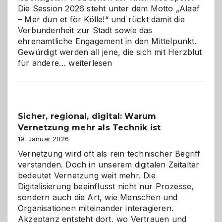
Die Session 2026 steht unter dem Motto „Alaaf
– Mer dun et för Kölle!“ und rückt damit die
Verbundenheit zur Stadt sowie das
ehrenamtliche Engagement in den Mittelpunkt.
Gewürdigt werden all jene, die sich mit Herzblut
Kölner
für andere…
weiterlesen
Karneval
2026:
Feierlaune
und
Sicher, regional, digital: Warum
ein
Vernetzung mehr als Technik ist
dreifaches
Alaaf!
19. Januar 2026
Vernetzung wird oft als rein technischer Begriff
verstanden. Doch in unserem digitalen Zeitalter
bedeutet Vernetzung weit mehr. Die
Digitalisierung beeinflusst nicht nur Prozesse,
sondern auch die Art, wie Menschen und
Organisationen miteinander interagieren.
Akzeptanz entsteht dort, wo Vertrauen und