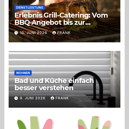
DIENSTLEISTUNG
Erlebnis Grill-Catering: Vom
BBQ-Angebot bis zur
perfekten Eventorganisation
10. JUNI 2026
FRANK
Trend zu Outdoor-Events,
Erlebnisgastronomie und
Live-Cooking
WOHNEN
Bad und Küche einfach
besser verstehen
9. JUNI 2026
FRANK