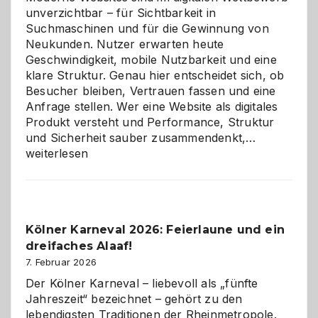
unverzichtbar – für Sichtbarkeit in
Suchmaschinen und für die Gewinnung von
Neukunden. Nutzer erwarten heute
Geschwindigkeit, mobile Nutzbarkeit und eine
klare Struktur. Genau hier entscheidet sich, ob
Besucher bleiben, Vertrauen fassen und eine
Anfrage stellen. Wer eine Website als digitales
Produkt versteht und Performance, Struktur
Warum
und Sicherheit sauber zusammendenkt,…
technisch
weiterlesen
sauberes
Webdesig
zur
Pflicht
Kölner Karneval 2026: Feierlaune und ein
geworden
dreifaches Alaaf!
ist
7. Februar 2026
Der Kölner Karneval – liebevoll als „fünfte
Jahreszeit“ bezeichnet – gehört zu den
lebendigsten Traditionen der Rheinmetropole.