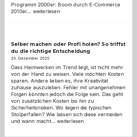
Programm 2000er: Boom durch E-Commerce
Affiliate-
2010er…
weiterlesen
Programm
im
Überblick:
Chancen,
Selber machen oder Profi holen? So triffst
Herausforderungen
du die richtige Entscheidung
und
Zukunft
25. Dezember 2025
Dass Heimwerken im Trend liegt, ist nicht mehr
von der Hand zu weisen. Viele möchten Kosten
sparen. Andere lieben es, ihre Kreativität
zuhause auszuleben. Fehler mit unangenehmen
Folgen könnten jedoch die Folge sein. Das geht
von zusätzlichen Kosten bis hin zu
Sicherheitsrisiken. Wo liegen die typischen
Stolperfallen? Wie lassen sich diese vermeiden
Selber
und wann macht…
weiterlesen
machen
oder