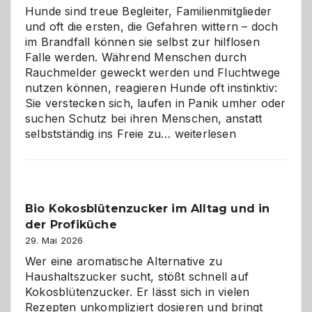
Hunde sind treue Begleiter, Familienmitglieder
und oft die ersten, die Gefahren wittern – doch
im Brandfall können sie selbst zur hilflosen
Falle werden. Während Menschen durch
Rauchmelder geweckt werden und Fluchtwege
nutzen können, reagieren Hunde oft instinktiv:
Sie verstecken sich, laufen in Panik umher oder
suchen Schutz bei ihren Menschen, anstatt
Wenn
selbstständig ins Freie zu…
weiterlesen
der
beste
Freund
in
Bio Kokosblütenzucker im Alltag und in
Gefahr
der Profiküche
ist:
Brandschutz
29. Mai 2026
für
Wer eine aromatische Alternative zu
Hunde
Haushaltszucker sucht, stößt schnell auf
im
Kokosblütenzucker. Er lässt sich in vielen
eigenen
Rezepten unkompliziert dosieren und bringt