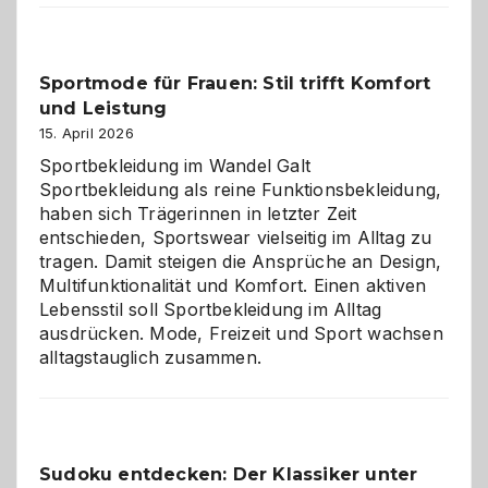
Kindergarten:
Kleine
Helfer
Sportmode für Frauen: Stil trifft Komfort
gegen
und Leistung
das
große
15. April 2026
Chaos
Sportbekleidung im Wandel Galt
Sportbekleidung als reine Funktionsbekleidung,
haben sich Trägerinnen in letzter Zeit
entschieden, Sportswear vielseitig im Alltag zu
tragen. Damit steigen die Ansprüche an Design,
Multifunktionalität und Komfort. Einen aktiven
Lebensstil soll Sportbekleidung im Alltag
ausdrücken. Mode, Freizeit und Sport wachsen
alltagstauglich zusammen.
Sudoku entdecken: Der Klassiker unter