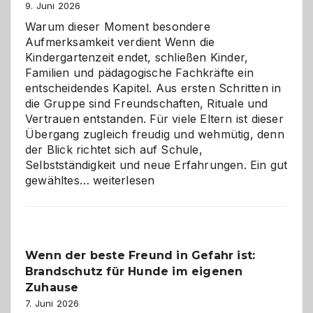
9. Juni 2026
Warum dieser Moment besondere
Aufmerksamkeit verdient Wenn die
Kindergartenzeit endet, schließen Kinder,
Familien und pädagogische Fachkräfte ein
entscheidendes Kapitel. Aus ersten Schritten in
die Gruppe sind Freundschaften, Rituale und
Vertrauen entstanden. Für viele Eltern ist dieser
Übergang zugleich freudig und wehmütig, denn
der Blick richtet sich auf Schule,
Selbstständigkeit und neue Erfahrungen. Ein gut
Abschied
gewähltes…
weiterlesen
aus
der
Kita
bewusst
Wenn der beste Freund in Gefahr ist:
und
Brandschutz für Hunde im eigenen
herzlich
gestalten
Zuhause
7. Juni 2026