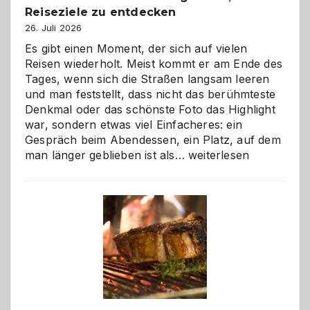
Reiseziele zu entdecken
26. Juli 2026
Es gibt einen Moment, der sich auf vielen
Reisen wiederholt. Meist kommt er am Ende des
Tages, wenn sich die Straßen langsam leeren
und man feststellt, dass nicht das berühmteste
Denkmal oder das schönste Foto das Highlight
war, sondern etwas viel Einfacheres: ein
Gespräch beim Abendessen, ein Platz, auf dem
Als
man länger geblieben ist als…
weiterlesen
Paar
reisen
–
die
Gelegenheit,
neue
Reiseziele
zu
entdecken