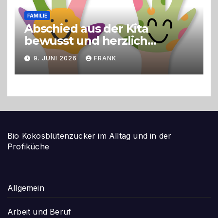
FAMILIE
Abschied aus der Kita
bewusst und herzlich
gestalten
9. JUNI 2026
FRANK
Bio Kokosblütenzucker im Alltag und in der
Profiküche
Allgemein
Arbeit und Beruf