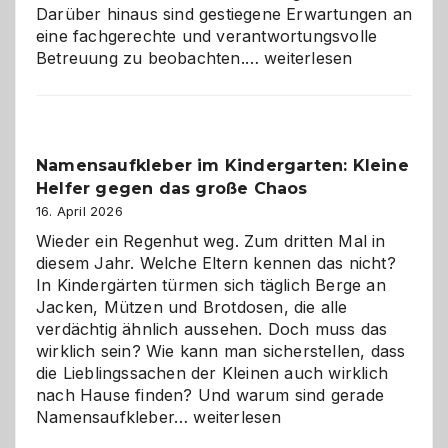
Darüber hinaus sind gestiegene Erwartungen an
eine fachgerechte und verantwortungsvolle
Betreuung
Betreuung zu beobachten.…
weiterlesen
mit
Verantwortung
–
wann
Namensaufkleber im Kindergarten: Kleine
ist
Helfer gegen das große Chaos
eine
Hundepension
16. April 2026
die
Wieder ein Regenhut weg. Zum dritten Mal in
richtige
diesem Jahr. Welche Eltern kennen das nicht?
Wahl?
In Kindergärten türmen sich täglich Berge an
Jacken, Mützen und Brotdosen, die alle
verdächtig ähnlich aussehen. Doch muss das
wirklich sein? Wie kann man sicherstellen, dass
die Lieblingssachen der Kleinen auch wirklich
nach Hause finden? Und warum sind gerade
Namensaufkleber
Namensaufkleber…
weiterlesen
im