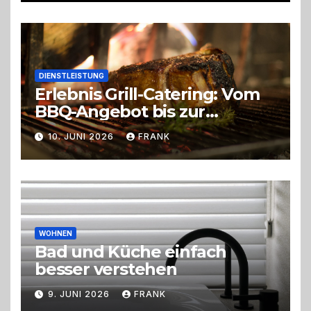
DIENSTLEISTUNG
Erlebnis Grill-Catering: Vom
BBQ-Angebot bis zur
perfekten Eventorganisation
10. JUNI 2026
FRANK
Trend zu Outdoor-Events,
Erlebnisgastronomie und
Live-Cooking
WOHNEN
Bad und Küche einfach
besser verstehen
9. JUNI 2026
FRANK