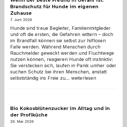
Wenn der beste Freund in Gefahr ist:
und
Brandschutz für Hunde im eigenen
herzlich
gestalten
Zuhause
7. Juni 2026
Hunde sind treue Begleiter, Familienmitglieder
und oft die ersten, die Gefahren wittern – doch
im Brandfall können sie selbst zur hilflosen
Falle werden. Während Menschen durch
Rauchmelder geweckt werden und Fluchtwege
nutzen können, reagieren Hunde oft instinktiv:
Sie verstecken sich, laufen in Panik umher oder
suchen Schutz bei ihren Menschen, anstatt
Wenn
selbstständig ins Freie zu…
weiterlesen
der
beste
Freund
in
Bio Kokosblütenzucker im Alltag und in
Gefahr
der Profiküche
ist:
Brandschutz
29. Mai 2026