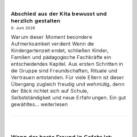
einfach
besser
Abschied aus der Kita bewusst und
verstehen
herzlich gestalten
9. Juni 2026
Warum dieser Moment besondere
Aufmerksamkeit verdient Wenn die
Kindergartenzeit endet, schließen Kinder,
Familien und pädagogische Fachkräfte ein
entscheidendes Kapitel. Aus ersten Schritten in
die Gruppe sind Freundschaften, Rituale und
Vertrauen entstanden. Für viele Eltern ist dieser
Übergang zugleich freudig und wehmütig, denn
der Blick richtet sich auf Schule,
Selbstständigkeit und neue Erfahrungen. Ein gut
Abschied
gewähltes…
weiterlesen
aus
der
Kita
bewusst