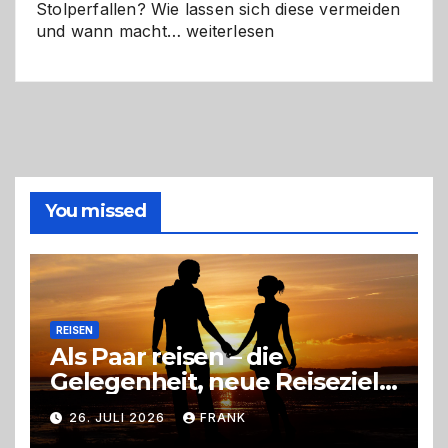
Stolperfallen? Wie lassen sich diese vermeiden
Selber
und wann macht…
weiterlesen
machen
oder
Profi
holen?
So
triffst
du
die
You missed
richtige
Entscheidung
REISEN
Als Paar reisen – die
Gelegenheit, neue Reiseziele
zu entdecken
26. JULI 2026
FRANK