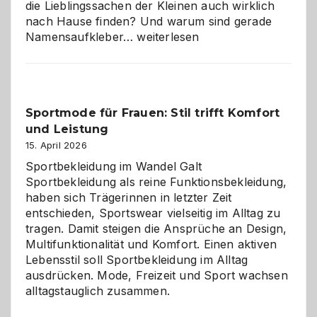
die Lieblingssachen der Kleinen auch wirklich
nach Hause finden? Und warum sind gerade
Namensaufkleber
Namensaufkleber…
weiterlesen
im
Kindergarten:
Kleine
Helfer
Sportmode für Frauen: Stil trifft Komfort
gegen
und Leistung
das
große
15. April 2026
Chaos
Sportbekleidung im Wandel Galt
Sportbekleidung als reine Funktionsbekleidung,
haben sich Trägerinnen in letzter Zeit
entschieden, Sportswear vielseitig im Alltag zu
tragen. Damit steigen die Ansprüche an Design,
Multifunktionalität und Komfort. Einen aktiven
Lebensstil soll Sportbekleidung im Alltag
ausdrücken. Mode, Freizeit und Sport wachsen
alltagstauglich zusammen.