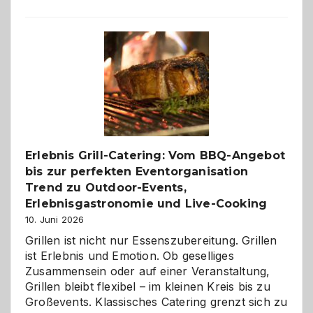
Paar
reisen
–
die
Gelegenheit,
neue
Reiseziele
zu
entdecken
Erlebnis Grill-Catering: Vom BBQ-Angebot
bis zur perfekten Eventorganisation
Trend zu Outdoor-Events,
Erlebnisgastronomie und Live-Cooking
10. Juni 2026
Grillen ist nicht nur Essenszubereitung. Grillen
ist Erlebnis und Emotion. Ob geselliges
Zusammensein oder auf einer Veranstaltung,
Grillen bleibt flexibel – im kleinen Kreis bis zu
Großevents. Klassisches Catering grenzt sich zu