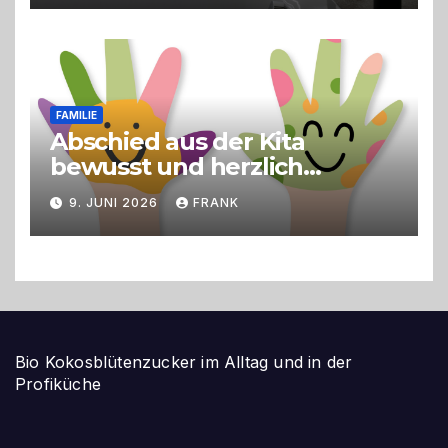
FAMILIE
Abschied aus der Kita
bewusst und herzlich
gestalten
9. JUNI 2026
FRANK
Bio Kokosblütenzucker im Alltag und in der
Profiküche