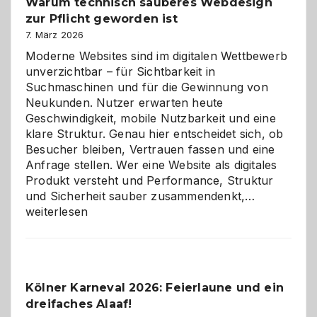
Warum technisch sauberes Webdesign
den
zur Pflicht geworden ist
Logikrätseln
7. März 2026
Moderne Websites sind im digitalen Wettbewerb
unverzichtbar – für Sichtbarkeit in
Suchmaschinen und für die Gewinnung von
Neukunden. Nutzer erwarten heute
Geschwindigkeit, mobile Nutzbarkeit und eine
klare Struktur. Genau hier entscheidet sich, ob
Besucher bleiben, Vertrauen fassen und eine
Anfrage stellen. Wer eine Website als digitales
Produkt versteht und Performance, Struktur
Warum
und Sicherheit sauber zusammendenkt,…
technisch
weiterlesen
sauberes
Webdesig
zur
Pflicht
Kölner Karneval 2026: Feierlaune und ein
geworden
dreifaches Alaaf!
ist