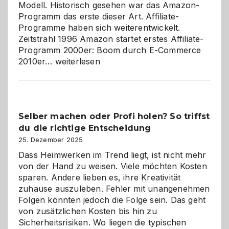
Modell. Historisch gesehen war das Amazon-
Programm das erste dieser Art. Affiliate-
Programme haben sich weiterentwickelt.
Zeitstrahl 1996 Amazon startet erstes Affiliate-
Programm 2000er: Boom durch E-Commerce
Affiliate-
2010er…
weiterlesen
Programm
im
Überblick:
Chancen,
Selber machen oder Profi holen? So triffst
Herausforderungen
du die richtige Entscheidung
und
Zukunft
25. Dezember 2025
Dass Heimwerken im Trend liegt, ist nicht mehr
von der Hand zu weisen. Viele möchten Kosten
sparen. Andere lieben es, ihre Kreativität
zuhause auszuleben. Fehler mit unangenehmen
Folgen könnten jedoch die Folge sein. Das geht
von zusätzlichen Kosten bis hin zu
Sicherheitsrisiken. Wo liegen die typischen