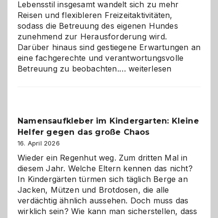
Lebensstil insgesamt wandelt sich zu mehr
Reisen und flexibleren Freizeitaktivitäten,
sodass die Betreuung des eigenen Hundes
zunehmend zur Herausforderung wird.
Darüber hinaus sind gestiegene Erwartungen an
eine fachgerechte und verantwortungsvolle
Betreuung
Betreuung zu beobachten.…
weiterlesen
mit
Verantwortung
–
wann
Namensaufkleber im Kindergarten: Kleine
ist
Helfer gegen das große Chaos
eine
Hundepension
16. April 2026
die
Wieder ein Regenhut weg. Zum dritten Mal in
richtige
diesem Jahr. Welche Eltern kennen das nicht?
Wahl?
In Kindergärten türmen sich täglich Berge an
Jacken, Mützen und Brotdosen, die alle
verdächtig ähnlich aussehen. Doch muss das
wirklich sein? Wie kann man sicherstellen, dass