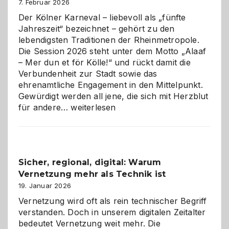
7. Februar 2026
Der Kölner Karneval – liebevoll als „fünfte
Jahreszeit“ bezeichnet – gehört zu den
lebendigsten Traditionen der Rheinmetropole.
Die Session 2026 steht unter dem Motto „Alaaf
– Mer dun et för Kölle!“ und rückt damit die
Verbundenheit zur Stadt sowie das
ehrenamtliche Engagement in den Mittelpunkt.
Gewürdigt werden all jene, die sich mit Herzblut
Kölner
für andere…
weiterlesen
Karneval
2026:
Feierlaune
und
Sicher, regional, digital: Warum
ein
Vernetzung mehr als Technik ist
dreifaches
Alaaf!
19. Januar 2026
Vernetzung wird oft als rein technischer Begriff
verstanden. Doch in unserem digitalen Zeitalter
bedeutet Vernetzung weit mehr. Die