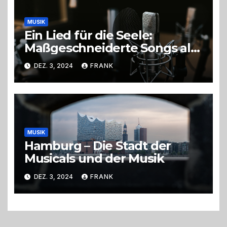
MUSIK
Ein Lied für die Seele:
Maßgeschneiderte Songs als
unvergessliches Geschenk
DEZ. 3, 2024
FRANK
MUSIK
Hamburg – Die Stadt der
Musicals und der Musik
DEZ. 3, 2024
FRANK