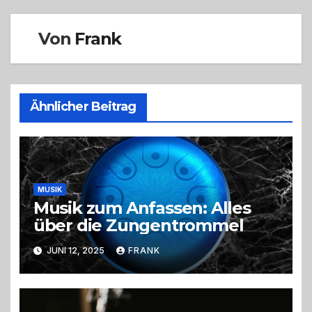
Von
Frank
Ähnlicher Beitrag
MUSIK
Musik zum Anfassen: Alles
über die Zungentrommel
JUNI 12, 2025
FRANK