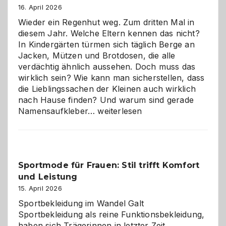
16. April 2026
Wieder ein Regenhut weg. Zum dritten Mal in
diesem Jahr. Welche Eltern kennen das nicht?
In Kindergärten türmen sich täglich Berge an
Jacken, Mützen und Brotdosen, die alle
verdächtig ähnlich aussehen. Doch muss das
wirklich sein? Wie kann man sicherstellen, dass
die Lieblingssachen der Kleinen auch wirklich
nach Hause finden? Und warum sind gerade
Namensaufkleber
Namensaufkleber…
weiterlesen
im
Kindergarten:
Kleine
Helfer
Sportmode für Frauen: Stil trifft Komfort
gegen
und Leistung
das
große
15. April 2026
Chaos
Sportbekleidung im Wandel Galt
Sportbekleidung als reine Funktionsbekleidung,
haben sich Trägerinnen in letzter Zeit