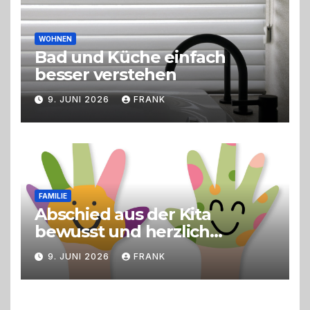
WOHNEN
Bad und Küche einfach
besser verstehen
9. JUNI 2026
FRANK
FAMILIE
Abschied aus der Kita
bewusst und herzlich
gestalten
9. JUNI 2026
FRANK