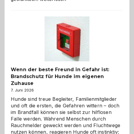
aus
der
Kita
bewusst
und
herzlich
gestalten
Wenn der beste Freund in Gefahr ist:
Brandschutz für Hunde im eigenen
Zuhause
7. Juni 2026
Hunde sind treue Begleiter, Familienmitglieder
und oft die ersten, die Gefahren wittern – doch
im Brandfall können sie selbst zur hilflosen
Falle werden. Während Menschen durch
Rauchmelder geweckt werden und Fluchtwege
nutzen können, reagieren Hunde oft instinktiv: