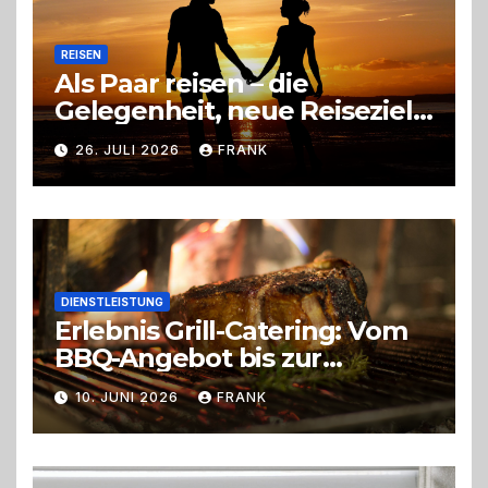
REISEN
Als Paar reisen – die
Gelegenheit, neue Reiseziele
zu entdecken
26. JULI 2026
FRANK
DIENSTLEISTUNG
Erlebnis Grill-Catering: Vom
BBQ-Angebot bis zur
perfekten Eventorganisation
10. JUNI 2026
FRANK
Trend zu Outdoor-Events,
Erlebnisgastronomie und
Live-Cooking