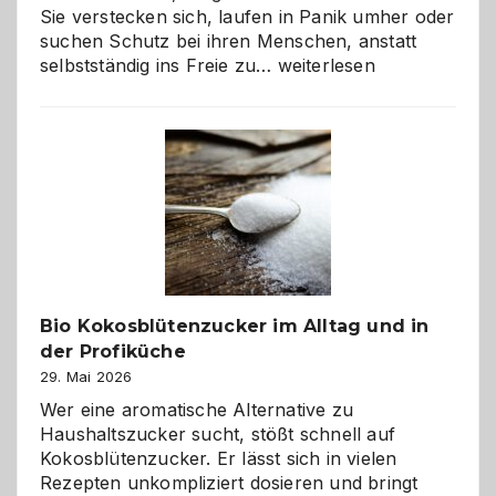
Sie verstecken sich, laufen in Panik umher oder
suchen Schutz bei ihren Menschen, anstatt
Wenn
selbstständig ins Freie zu…
weiterlesen
der
beste
Freund
in
Gefahr
ist:
Brandschutz
für
Hunde
im
Bio Kokosblütenzucker im Alltag und in
eigenen
der Profiküche
Zuhause
29. Mai 2026
Wer eine aromatische Alternative zu
Haushaltszucker sucht, stößt schnell auf
Kokosblütenzucker. Er lässt sich in vielen
Rezepten unkompliziert dosieren und bringt