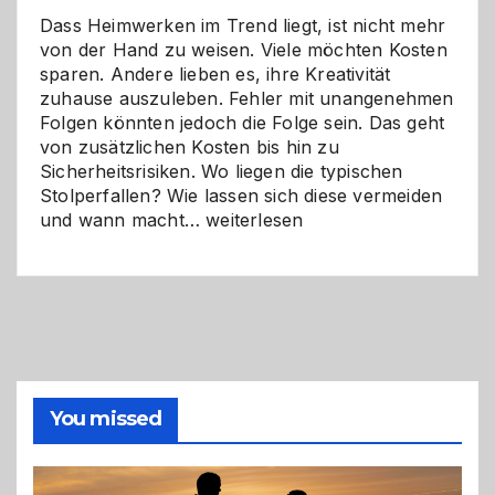
Dass Heimwerken im Trend liegt, ist nicht mehr
von der Hand zu weisen. Viele möchten Kosten
sparen. Andere lieben es, ihre Kreativität
zuhause auszuleben. Fehler mit unangenehmen
Folgen könnten jedoch die Folge sein. Das geht
von zusätzlichen Kosten bis hin zu
Sicherheitsrisiken. Wo liegen die typischen
Stolperfallen? Wie lassen sich diese vermeiden
Selber
und wann macht…
weiterlesen
machen
oder
Profi
holen?
So
triffst
du
die
You missed
richtige
Entscheidung