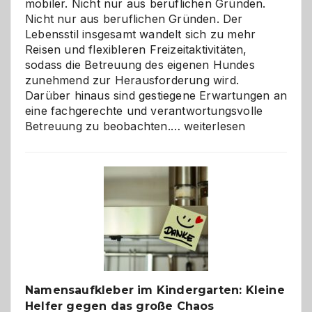
mobiler. Nicht nur aus beruflichen Gründen.
Nicht nur aus beruflichen Gründen. Der
Lebensstil insgesamt wandelt sich zu mehr
Reisen und flexibleren Freizeitaktivitäten,
sodass die Betreuung des eigenen Hundes
zunehmend zur Herausforderung wird.
Darüber hinaus sind gestiegene Erwartungen an
eine fachgerechte und verantwortungsvolle
Betreuung
Betreuung zu beobachten.…
weiterlesen
mit
Verantwortung
–
wann
ist
eine
Hundepension
die
richtige
Wahl?
Namensaufkleber im Kindergarten: Kleine
Helfer gegen das große Chaos