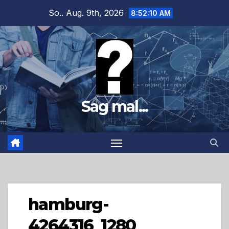
Zum
So.. Aug. 9th, 2026
8:52:11 AM
Inhalt
springen
Sag mal...
hamburg-
4264316_1280