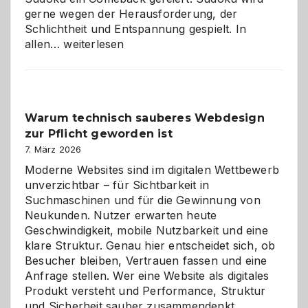
gerne wegen der Herausforderung, der
Schlichtheit und Entspannung gespielt. In
Sudoku
allen…
weiterlesen
entdecken:
Der
Klassiker
unter
Warum technisch sauberes Webdesign
den
zur Pflicht geworden ist
Logikrätseln
7. März 2026
Moderne Websites sind im digitalen Wettbewerb
unverzichtbar – für Sichtbarkeit in
Suchmaschinen und für die Gewinnung von
Neukunden. Nutzer erwarten heute
Geschwindigkeit, mobile Nutzbarkeit und eine
klare Struktur. Genau hier entscheidet sich, ob
Besucher bleiben, Vertrauen fassen und eine
Anfrage stellen. Wer eine Website als digitales
Produkt versteht und Performance, Struktur
Warum
und Sicherheit sauber zusammendenkt,…