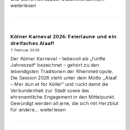
technisch
weiterlesen
sauberes
Webdesig
zur
Pflicht
Kölner Karneval 2026: Feierlaune und ein
geworden
dreifaches Alaaf!
ist
7. Februar 2026
Der Kölner Karneval – liebevoll als „fünfte
Jahreszeit“ bezeichnet – gehört zu den
lebendigsten Traditionen der Rheinmetropole.
Die Session 2026 steht unter dem Motto „Alaaf
– Mer dun et för Kölle!“ und rückt damit die
Verbundenheit zur Stadt sowie das
ehrenamtliche Engagement in den Mittelpunkt.
Gewürdigt werden all jene, die sich mit Herzblut
Kölner
für andere…
weiterlesen
Karneval
2026:
Feierlaune