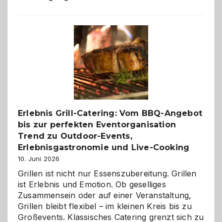
Paar
reisen
–
die
Gelegenheit,
neue
Reiseziele
zu
entdecken
Erlebnis Grill-Catering: Vom BBQ-Angebot
bis zur perfekten Eventorganisation
Trend zu Outdoor-Events,
Erlebnisgastronomie und Live-Cooking
10. Juni 2026
Grillen ist nicht nur Essenszubereitung. Grillen
ist Erlebnis und Emotion. Ob geselliges
Zusammensein oder auf einer Veranstaltung,
Grillen bleibt flexibel – im kleinen Kreis bis zu
Großevents. Klassisches Catering grenzt sich zu