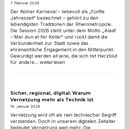
7. Februar 2026
Der Kölner Karneval – liebevoll als „fünfte
Jahreszeit“ bezeichnet – gehört zu den
lebendigsten Traditionen der Rheinmetropole.
Die Session 2026 steht unter dem Motto „Alaaf
– Mer dun et för Kölle!“ und rückt damit die
Verbundenheit zur Stadt sowie das
ehrenamtliche Engagement in den Mittelpunkt.
Gewürdigt werden all jene, die sich mit Herzblut
Kölner
für andere…
weiterlesen
Karneval
2026:
Feierlaune
und
Sicher, regional, digital: Warum
ein
Vernetzung mehr als Technik ist
dreifaches
Alaaf!
19. Januar 2026
Vernetzung wird oft als rein technischer Begriff
verstanden. Doch in unserem digitalen Zeitalter
bedeutet Vernetzung weit mehr. Die