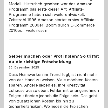
Modell. Historisch gesehen war das Amazon-
Programm das erste dieser Art. Affiliate-
Programme haben sich weiterentwickelt.
Zeitstrahl 1996 Amazon startet erstes Affiliate-
Programm 2000er: Boom durch E-Commerce
Affiliate-
2010er…
weiterlesen
Programm
im
Überblick:
Chancen,
Selber machen oder Profi holen? So triffst
Herausforderungen
du die richtige Entscheidung
und
Zukunft
25. Dezember 2025
Dass Heimwerken im Trend liegt, ist nicht mehr
von der Hand zu weisen. Viele möchten Kosten
sparen. Andere lieben es, ihre Kreativität
zuhause auszuleben. Fehler mit unangenehmen
Folgen könnten jedoch die Folge sein. Das geht
von zusätzlichen Kosten bis hin zu
Sicherheitsrisiken. Wo liegen die typischen