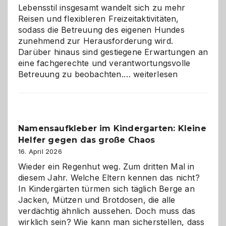
Lebensstil insgesamt wandelt sich zu mehr
Reisen und flexibleren Freizeitaktivitäten,
sodass die Betreuung des eigenen Hundes
zunehmend zur Herausforderung wird.
Darüber hinaus sind gestiegene Erwartungen an
eine fachgerechte und verantwortungsvolle
Betreuung
Betreuung zu beobachten.…
weiterlesen
mit
Verantwortung
–
wann
Namensaufkleber im Kindergarten: Kleine
ist
Helfer gegen das große Chaos
eine
Hundepension
16. April 2026
die
Wieder ein Regenhut weg. Zum dritten Mal in
richtige
diesem Jahr. Welche Eltern kennen das nicht?
Wahl?
In Kindergärten türmen sich täglich Berge an
Jacken, Mützen und Brotdosen, die alle
verdächtig ähnlich aussehen. Doch muss das
wirklich sein? Wie kann man sicherstellen, dass