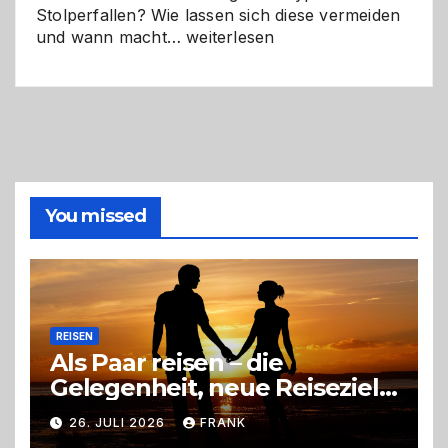
Stolperfallen? Wie lassen sich diese vermeiden
Selber
und wann macht…
weiterlesen
machen
oder
Profi
holen?
So
triffst
du
die
You missed
richtige
Entscheidung
REISEN
Als Paar reisen – die
Gelegenheit, neue Reiseziele
zu entdecken
26. JULI 2026
FRANK