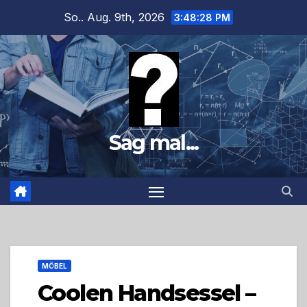
Zum
So.. Aug. 9th, 2026
3:48:29 PM
Inhalt
springen
Sag mal...
MÖBEL
Coolen Handsessel –