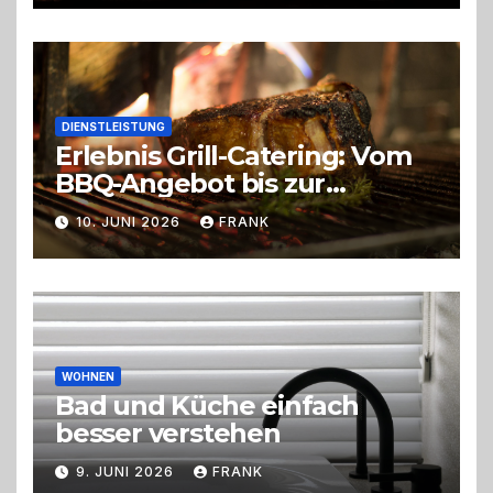
DIENSTLEISTUNG
Erlebnis Grill-Catering: Vom
BBQ-Angebot bis zur
perfekten Eventorganisation
10. JUNI 2026
FRANK
Trend zu Outdoor-Events,
Erlebnisgastronomie und
Live-Cooking
WOHNEN
Bad und Küche einfach
besser verstehen
9. JUNI 2026
FRANK