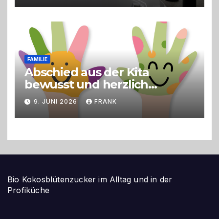
FAMILIE
Abschied aus der Kita
bewusst und herzlich
gestalten
9. JUNI 2026
FRANK
Bio Kokosblütenzucker im Alltag und in der
Profiküche