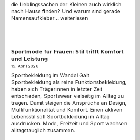
die Lieblingssachen der Kleinen auch wirklich
nach Hause finden? Und warum sind gerade
Namensaufkleber
Namensaufkleber…
weiterlesen
im
Kindergarten:
Kleine
Helfer
Sportmode für Frauen: Stil trifft Komfort
gegen
und Leistung
das
große
15. April 2026
Chaos
Sportbekleidung im Wandel Galt
Sportbekleidung als reine Funktionsbekleidung,
haben sich Trägerinnen in letzter Zeit
entschieden, Sportswear vielseitig im Alltag zu
tragen. Damit steigen die Ansprüche an Design,
Multifunktionalität und Komfort. Einen aktiven
Lebensstil soll Sportbekleidung im Alltag
ausdrücken. Mode, Freizeit und Sport wachsen
alltagstauglich zusammen.