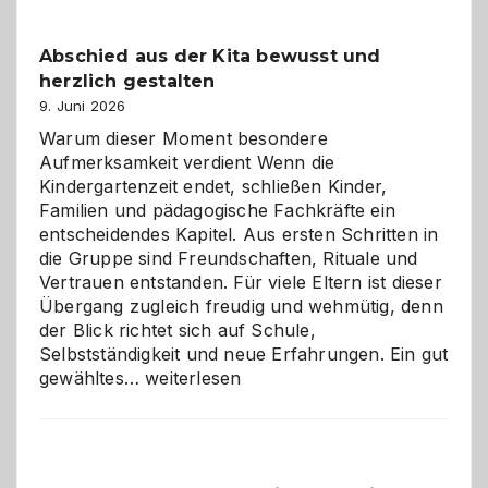
einfach
besser
Abschied aus der Kita bewusst und
verstehen
herzlich gestalten
9. Juni 2026
Warum dieser Moment besondere
Aufmerksamkeit verdient Wenn die
Kindergartenzeit endet, schließen Kinder,
Familien und pädagogische Fachkräfte ein
entscheidendes Kapitel. Aus ersten Schritten in
die Gruppe sind Freundschaften, Rituale und
Vertrauen entstanden. Für viele Eltern ist dieser
Übergang zugleich freudig und wehmütig, denn
der Blick richtet sich auf Schule,
Selbstständigkeit und neue Erfahrungen. Ein gut
Abschied
gewähltes…
weiterlesen
aus
der
Kita
bewusst