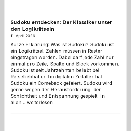
Sudoku entdecken: Der Klassiker unter
den Logikrätseln
11. April 2026
Kurze Erklärung: Was ist Sudoku? Sudoku ist
ein Logikrätsel. Zahlen müssen in Raster
eingetragen werden. Dabei darf jede Zahl nur
einmal pro Zeile, Spalte und Block vorkommen.
Sudoku ist seit Jahrzehnten beliebt bei
Rätselliebhaber. Im digitalen Zeitalter hat
Sudoku ein Comeback gefeiert. Sudoku wird
gerne wegen der Herausforderung, der
Schlichtheit und Entspannung gespielt. In
Sudoku
allen…
weiterlesen
entdecken:
Der
Klassiker
unter