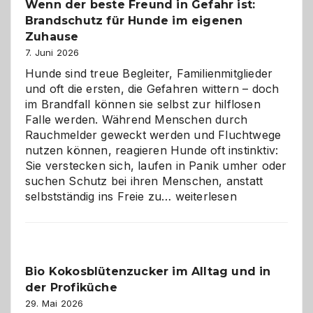
Wenn der beste Freund in Gefahr ist:
und
Brandschutz für Hunde im eigenen
herzlich
gestalten
Zuhause
7. Juni 2026
Hunde sind treue Begleiter, Familienmitglieder
und oft die ersten, die Gefahren wittern – doch
im Brandfall können sie selbst zur hilflosen
Falle werden. Während Menschen durch
Rauchmelder geweckt werden und Fluchtwege
nutzen können, reagieren Hunde oft instinktiv:
Sie verstecken sich, laufen in Panik umher oder
suchen Schutz bei ihren Menschen, anstatt
Wenn
selbstständig ins Freie zu…
weiterlesen
der
beste
Freund
in
Bio Kokosblütenzucker im Alltag und in
Gefahr
der Profiküche
ist:
Brandschutz
29. Mai 2026