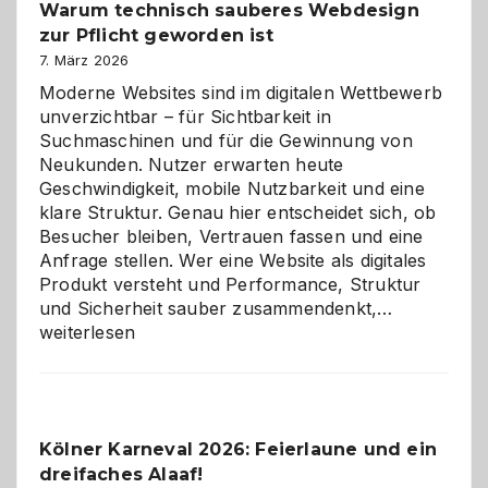
Warum technisch sauberes Webdesign
den
zur Pflicht geworden ist
Logikrätseln
7. März 2026
Moderne Websites sind im digitalen Wettbewerb
unverzichtbar – für Sichtbarkeit in
Suchmaschinen und für die Gewinnung von
Neukunden. Nutzer erwarten heute
Geschwindigkeit, mobile Nutzbarkeit und eine
klare Struktur. Genau hier entscheidet sich, ob
Besucher bleiben, Vertrauen fassen und eine
Anfrage stellen. Wer eine Website als digitales
Produkt versteht und Performance, Struktur
Warum
und Sicherheit sauber zusammendenkt,…
technisch
weiterlesen
sauberes
Webdesig
zur
Pflicht
Kölner Karneval 2026: Feierlaune und ein
geworden
dreifaches Alaaf!
ist