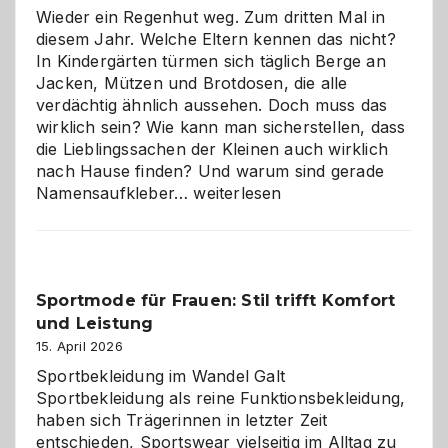
Wieder ein Regenhut weg. Zum dritten Mal in
diesem Jahr. Welche Eltern kennen das nicht?
In Kindergärten türmen sich täglich Berge an
Jacken, Mützen und Brotdosen, die alle
verdächtig ähnlich aussehen. Doch muss das
wirklich sein? Wie kann man sicherstellen, dass
die Lieblingssachen der Kleinen auch wirklich
nach Hause finden? Und warum sind gerade
Namensaufkleber
Namensaufkleber…
weiterlesen
im
Kindergarten:
Kleine
Helfer
Sportmode für Frauen: Stil trifft Komfort
gegen
und Leistung
das
große
15. April 2026
Chaos
Sportbekleidung im Wandel Galt
Sportbekleidung als reine Funktionsbekleidung,
haben sich Trägerinnen in letzter Zeit
entschieden, Sportswear vielseitig im Alltag zu