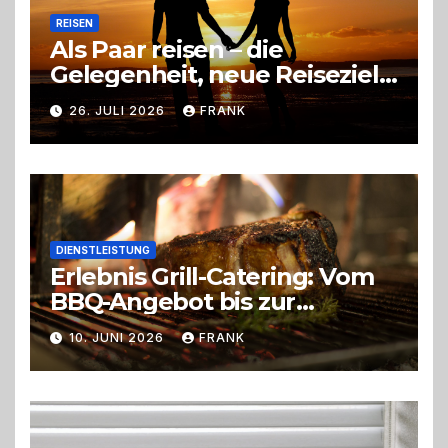
REISEN
Als Paar reisen – die
Gelegenheit, neue Reiseziele
zu entdecken
26. JULI 2026
FRANK
DIENSTLEISTUNG
Erlebnis Grill-Catering: Vom
BBQ-Angebot bis zur
perfekten Eventorganisation
10. JUNI 2026
FRANK
Trend zu Outdoor-Events,
Erlebnisgastronomie und
Live-Cooking