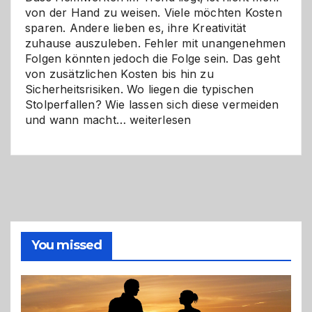
von der Hand zu weisen. Viele möchten Kosten
sparen. Andere lieben es, ihre Kreativität
zuhause auszuleben. Fehler mit unangenehmen
Folgen könnten jedoch die Folge sein. Das geht
von zusätzlichen Kosten bis hin zu
Sicherheitsrisiken. Wo liegen die typischen
Stolperfallen? Wie lassen sich diese vermeiden
Selber
und wann macht…
weiterlesen
machen
oder
Profi
holen?
So
triffst
du
die
You missed
richtige
Entscheidung