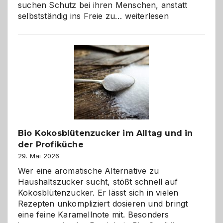
suchen Schutz bei ihren Menschen, anstatt
Wenn
selbstständig ins Freie zu…
weiterlesen
der
beste
Freund
in
Gefahr
ist:
Brandschutz
für
Hunde
im
Bio Kokosblütenzucker im Alltag und in
eigenen
der Profiküche
Zuhause
29. Mai 2026
Wer eine aromatische Alternative zu
Haushaltszucker sucht, stößt schnell auf
Kokosblütenzucker. Er lässt sich in vielen
Rezepten unkompliziert dosieren und bringt
eine feine Karamellnote mit. Besonders