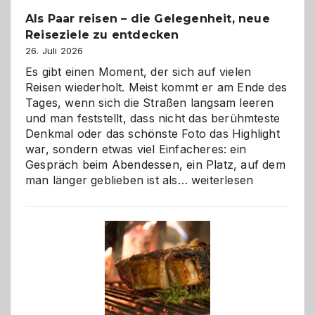
Als Paar reisen – die Gelegenheit, neue
Reiseziele zu entdecken
26. Juli 2026
Es gibt einen Moment, der sich auf vielen
Reisen wiederholt. Meist kommt er am Ende des
Tages, wenn sich die Straßen langsam leeren
und man feststellt, dass nicht das berühmteste
Denkmal oder das schönste Foto das Highlight
war, sondern etwas viel Einfacheres: ein
Gespräch beim Abendessen, ein Platz, auf dem
Als
man länger geblieben ist als…
weiterlesen
Paar
reisen
–
die
Gelegenheit,
neue
Reiseziele
zu