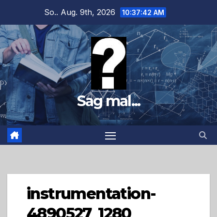
Zum
So.. Aug. 9th, 2026
10:37:43 AM
Inhalt
springen
Sag mal...
instrumentation-
4890527_1280