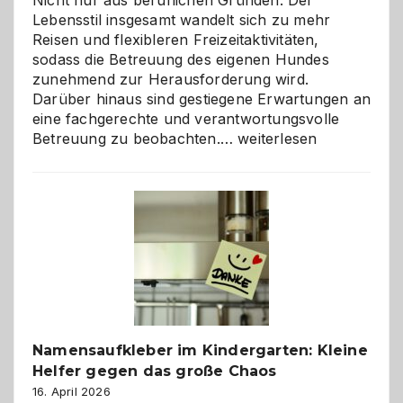
Nicht nur aus beruflichen Gründen. Der
Lebensstil insgesamt wandelt sich zu mehr
Reisen und flexibleren Freizeitaktivitäten,
sodass die Betreuung des eigenen Hundes
zunehmend zur Herausforderung wird.
Darüber hinaus sind gestiegene Erwartungen an
eine fachgerechte und verantwortungsvolle
Betreuung
Betreuung zu beobachten.…
weiterlesen
mit
Verantwortung
–
wann
ist
eine
Hundepension
die
richtige
Wahl?
Namensaufkleber im Kindergarten: Kleine
Helfer gegen das große Chaos
16. April 2026