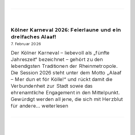
sauberes
Webdesig
zur
Pflicht
Kölner Karneval 2026: Feierlaune und ein
geworden
dreifaches Alaaf!
ist
7. Februar 2026
Der Kölner Karneval – liebevoll als „fünfte
Jahreszeit“ bezeichnet – gehört zu den
lebendigsten Traditionen der Rheinmetropole.
Die Session 2026 steht unter dem Motto „Alaaf
– Mer dun et för Kölle!“ und rückt damit die
Verbundenheit zur Stadt sowie das
ehrenamtliche Engagement in den Mittelpunkt.
Gewürdigt werden all jene, die sich mit Herzblut
Kölner
für andere…
weiterlesen
Karneval
2026:
Feierlaune
und