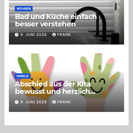
WOHNEN
Bad und Küche einfach
besser verstehen
9. JUNI 2026
FRANK
FAMILIE
Abschied aus der Kita
bewusst und herzlich
gestalten
9. JUNI 2026
FRANK