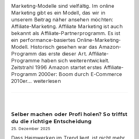
Marketing-Modelle sind vielfältig. Im online
Marketing gibt es ein Modell, das wir in
unserem Beitrag näher ansehen möchten:
Affiliate-Marketing. Affiliate Marketing ist auch
bekannt als Affiliate-Partnerprogramm. Es ist
ein performance-basiertes Online-Marketing-
Modell. Historisch gesehen war das Amazon-
Programm das erste dieser Art. Affiliate-
Programme haben sich weiterentwickelt.
Zeitstrahl 1996 Amazon startet erstes Affiliate-
Programm 2000er: Boom durch E-Commerce
Affiliate-
2010er…
weiterlesen
Programm
im
Überblick:
Chancen,
Selber machen oder Profi holen? So triffst
Herausforderungen
du die richtige Entscheidung
und
Zukunft
25. Dezember 2025
Dass Heimwerken im Trend liegt, ist nicht mehr