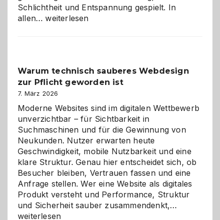
Schlichtheit und Entspannung gespielt. In
Sudoku
allen…
weiterlesen
entdecken:
Der
Klassiker
unter
Warum technisch sauberes Webdesign
den
zur Pflicht geworden ist
Logikrätseln
7. März 2026
Moderne Websites sind im digitalen Wettbewerb
unverzichtbar – für Sichtbarkeit in
Suchmaschinen und für die Gewinnung von
Neukunden. Nutzer erwarten heute
Geschwindigkeit, mobile Nutzbarkeit und eine
klare Struktur. Genau hier entscheidet sich, ob
Besucher bleiben, Vertrauen fassen und eine
Anfrage stellen. Wer eine Website als digitales
Produkt versteht und Performance, Struktur
Warum
und Sicherheit sauber zusammendenkt,…
technisch
weiterlesen