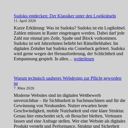
Sudoku entdecken: Der Klassiker unter den Logikrätseln
11. April 2026
Kurze Erklärung: Was ist Sudoku? Sudoku ist ein Logikrätsel.
Zahlen müssen in Raster eingetragen werden. Dabei darf jede
Zahl nur einmal pro Zeile, Spalte und Block vorkommen.
Sudoku ist seit Jahrzehnten beliebt bei Rätselliebhaber. Im
digitalen Zeitalter hat Sudoku ein Comeback gefeiert. Sudoku
wird gerne wegen der Herausforderung, der Schlichtheit und
Sudoku
Entspannung gespielt. In allen…
weiterlesen
entdecken:
Der
Klassiker
Warum technisch sauberes Webdesign zur Pflicht geworden
unter
ist
den
7. März 2026
Logikrätseln
Moderne Websites sind im digitalen Wettbewerb
unverzichtbar – für Sichtbarkeit in Suchmaschinen und für die
Gewinnung von Neukunden. Nutzer erwarten heute
Geschwindigkeit, mobile Nutzbarkeit und eine klare Struktur.
Genau hier entscheidet sich, ob Besucher bleiben, Vertrauen
fassen und eine Anfrage stellen. Wer eine Website als digitales
Produkt versteht und Performance, Struktur und Sicherheit