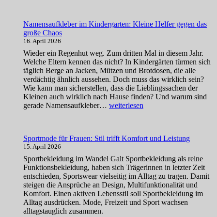
Verantwortung
–
Namensaufkleber im Kindergarten: Kleine Helfer gegen das
wann
große Chaos
ist
16. April 2026
eine
Hundepension
Wieder ein Regenhut weg. Zum dritten Mal in diesem Jahr.
die
Welche Eltern kennen das nicht? In Kindergärten türmen sich
richtige
täglich Berge an Jacken, Mützen und Brotdosen, die alle
Wahl?
verdächtig ähnlich aussehen. Doch muss das wirklich sein?
Wie kann man sicherstellen, dass die Lieblingssachen der
Kleinen auch wirklich nach Hause finden? Und warum sind
Namensaufkleber
gerade Namensaufkleber…
weiterlesen
im
Kindergarten:
Kleine
Sportmode für Frauen: Stil trifft Komfort und Leistung
Helfer
15. April 2026
gegen
das
Sportbekleidung im Wandel Galt Sportbekleidung als reine
große
Funktionsbekleidung, haben sich Trägerinnen in letzter Zeit
Chaos
entschieden, Sportswear vielseitig im Alltag zu tragen. Damit
steigen die Ansprüche an Design, Multifunktionalität und
Komfort. Einen aktiven Lebensstil soll Sportbekleidung im
Alltag ausdrücken. Mode, Freizeit und Sport wachsen
alltagstauglich zusammen.