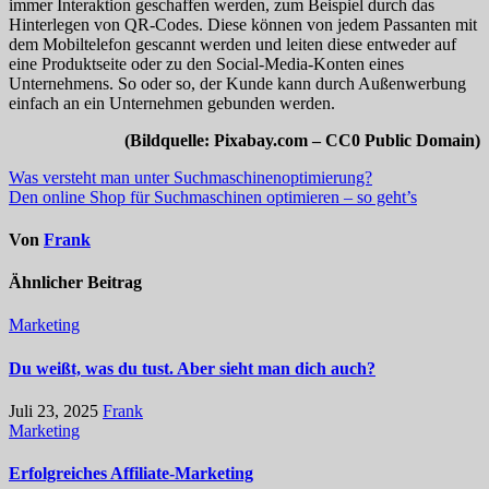
immer Interaktion geschaffen werden, zum Beispiel durch das
Hinterlegen von QR-Codes. Diese können von jedem Passanten mit
dem Mobiltelefon gescannt werden und leiten diese entweder auf
eine Produktseite oder zu den Social-Media-Konten eines
Unternehmens. So oder so, der Kunde kann durch Außenwerbung
einfach an ein Unternehmen gebunden werden.
(Bildquelle: Pixabay.com – CC0 Public Domain)
Beitragsnavigation
Was versteht man unter Suchmaschinenoptimierung?
Den online Shop für Suchmaschinen optimieren – so geht’s
Von
Frank
Ähnlicher Beitrag
Marketing
Du weißt, was du tust. Aber sieht man dich auch?
Juli 23, 2025
Frank
Marketing
Erfolgreiches Affiliate-Marketing