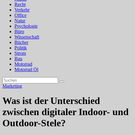
Recht
Verkehr
Office
Natur
Psychologie
Büro
Wissenschaft
Bücher
Politik
Strom
Bau
Motorrad
Motorrad Öl
Marketing
Was ist der Unterschied
zwischen digitaler Indoor- und
Outdoor-Stele?