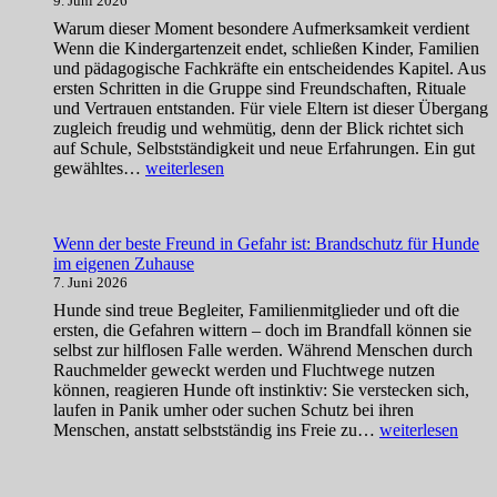
9. Juni 2026
verstehen
Warum dieser Moment besondere Aufmerksamkeit verdient
Wenn die Kindergartenzeit endet, schließen Kinder, Familien
und pädagogische Fachkräfte ein entscheidendes Kapitel. Aus
ersten Schritten in die Gruppe sind Freundschaften, Rituale
und Vertrauen entstanden. Für viele Eltern ist dieser Übergang
zugleich freudig und wehmütig, denn der Blick richtet sich
auf Schule, Selbstständigkeit und neue Erfahrungen. Ein gut
Abschied
gewähltes…
weiterlesen
aus
der
Kita
Wenn der beste Freund in Gefahr ist: Brandschutz für Hunde
bewusst
im eigenen Zuhause
und
7. Juni 2026
herzlich
gestalten
Hunde sind treue Begleiter, Familienmitglieder und oft die
ersten, die Gefahren wittern – doch im Brandfall können sie
selbst zur hilflosen Falle werden. Während Menschen durch
Rauchmelder geweckt werden und Fluchtwege nutzen
können, reagieren Hunde oft instinktiv: Sie verstecken sich,
laufen in Panik umher oder suchen Schutz bei ihren
Wenn
Menschen, anstatt selbstständig ins Freie zu…
weiterlesen
der
beste
Freund