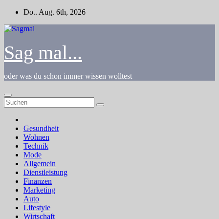
Zum
Do.. Aug. 6th, 2026
Inhalt
springen
Sag mal...
oder was du schon immer wissen wolltest
Gesundheit
Wohnen
Technik
Mode
Allgemein
Dienstleistung
Finanzen
Marketing
Auto
Lifestyle
Wirtschaft