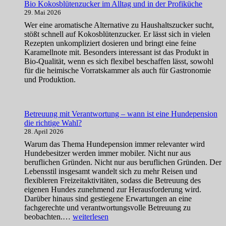
Bio Kokosblütenzucker im Alltag und in der Profiküche
in
29. Mai 2026
Gefahr
ist:
Wer eine aromatische Alternative zu Haushaltszucker sucht,
Brandschutz
stößt schnell auf Kokosblütenzucker. Er lässt sich in vielen
für
Rezepten unkompliziert dosieren und bringt eine feine
Hunde
Karamellnote mit. Besonders interessant ist das Produkt in
im
Bio-Qualität, wenn es sich flexibel beschaffen lässt, sowohl
eigenen
für die heimische Vorratskammer als auch für Gastronomie
Zuhause
und Produktion.
Betreuung mit Verantwortung – wann ist eine Hundepension
die richtige Wahl?
28. April 2026
Warum das Thema Hundepension immer relevanter wird
Hundebesitzer werden immer mobiler. Nicht nur aus
beruflichen Gründen. Nicht nur aus beruflichen Gründen. Der
Lebensstil insgesamt wandelt sich zu mehr Reisen und
flexibleren Freizeitaktivitäten, sodass die Betreuung des
eigenen Hundes zunehmend zur Herausforderung wird.
Darüber hinaus sind gestiegene Erwartungen an eine
fachgerechte und verantwortungsvolle Betreuung zu
Betreuung
beobachten.…
weiterlesen
mit