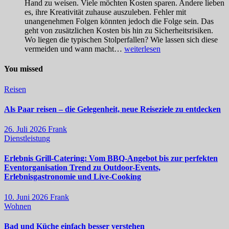
Hand zu weisen. Viele möchten Kosten sparen. Andere lieben
es, ihre Kreativität zuhause auszuleben. Fehler mit
unangenehmen Folgen könnten jedoch die Folge sein. Das
geht von zusätzlichen Kosten bis hin zu Sicherheitsrisiken.
Wo liegen die typischen Stolperfallen? Wie lassen sich diese
Selber
vermeiden und wann macht…
weiterlesen
machen
oder
You missed
Profi
holen?
Reisen
So
triffst
Als Paar reisen – die Gelegenheit, neue Reiseziele zu entdecken
du
die
26. Juli 2026
Frank
richtige
Dienstleistung
Entscheidung
Erlebnis Grill-Catering: Vom BBQ-Angebot bis zur perfekten
Eventorganisation Trend zu Outdoor-Events,
Erlebnisgastronomie und Live-Cooking
10. Juni 2026
Frank
Wohnen
Bad und Küche einfach besser verstehen