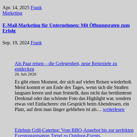
Apr. 14, 2025
Frank
Marketing
E-Mail-Marketing für Unternehmen: Mit Öffnungsraten zum
Erfolg
Sep. 19, 2024
Frank
Als Paar reisen – die Gelegenheit, neue Reiseziele zu
entdecken
26. Juli 2026
Es gibt einen Moment, der sich auf vielen Reisen wiederholt.
Meist kommt er am Ende des Tages, wenn sich die Straßen
langsam leeren und man feststellt, dass nicht das berühmteste
Denkmal oder das schönste Foto das Highlight war, sondern
etwas viel Einfacheres: ein Gespräch beim Abendessen, ein
Als
Platz, auf dem man länger geblieben ist als…
weiterlesen
Paar
reisen
–
Erlebnis Grill-Catering: Vom BBQ-Angebot bis zur perfekten
die
Eventorganisation Trend zu Outdoor-Events,
Gelegenheit,