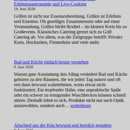
Erlebnisgastronomie und Live-Cooking
neue
10. Juni 2026
Reiseziele
zu
Grillen ist nicht nur Essenszubereitung. Grillen ist Erlebnis
entdecken
und Emotion. Ob geselliges Zusammensein oder auf einer
Veranstaltung, Grillen bleibt flexibel – im kleinen Kreis bis zu
Großevents. Klassisches Catering grenzt sich zu Grill
Catering ab. Vor allem, was die Zielgruppe betrifft: Privater
Kreis, Hochzeiten, Firmenfeier und viele mehr.
Bad und Küche einfach besser verstehen
9. Juni 2026
Warum gute Ausstattung den Alltag verändert Bad und Küche
gehören zu den Räumen, die wir jeden Tag nutzen und oft
erst dann bewusst wahrnehmen, wenn etwas nicht
funktioniert. Ein tropfender Hahn, eine unpraktische Spüle
oder ein schwer zu reinigendes Waschbecken können schnell
stören. Deshalb lohnt es sich, Produkte nicht nur nach Optik
Bad
auszuwählen, sondern auch…
weiterlesen
und
Küche
einfach
Abschied aus der Kita bewusst und herzlich gestalten
besser