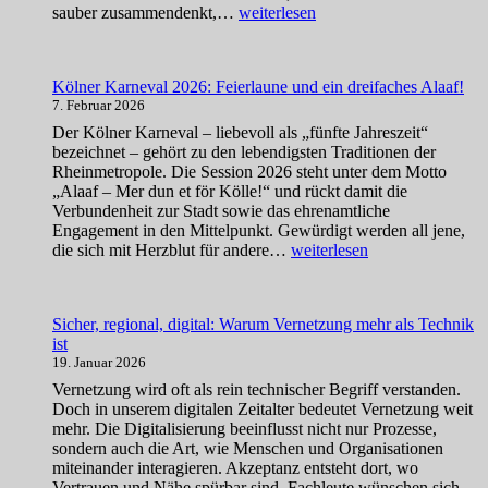
Warum
sauber zusammendenkt,…
weiterlesen
technisch
sauberes
Webdesign
Kölner Karneval 2026: Feierlaune und ein dreifaches Alaaf!
zur
7. Februar 2026
Pflicht
geworden
Der Kölner Karneval – liebevoll als „fünfte Jahreszeit“
ist
bezeichnet – gehört zu den lebendigsten Traditionen der
Rheinmetropole. Die Session 2026 steht unter dem Motto
„Alaaf – Mer dun et för Kölle!“ und rückt damit die
Verbundenheit zur Stadt sowie das ehrenamtliche
Engagement in den Mittelpunkt. Gewürdigt werden all jene,
Kölner
die sich mit Herzblut für andere…
weiterlesen
Karneval
2026:
Feierlaune
Sicher, regional, digital: Warum Vernetzung mehr als Technik
und
ist
ein
19. Januar 2026
dreifaches
Alaaf!
Vernetzung wird oft als rein technischer Begriff verstanden.
Doch in unserem digitalen Zeitalter bedeutet Vernetzung weit
mehr. Die Digitalisierung beeinflusst nicht nur Prozesse,
sondern auch die Art, wie Menschen und Organisationen
miteinander interagieren. Akzeptanz entsteht dort, wo
Vertrauen und Nähe spürbar sind. Fachleute wünschen sich