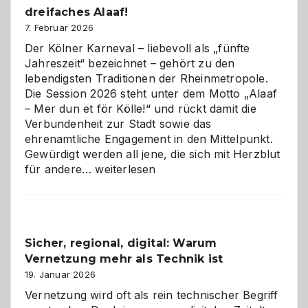
dreifaches Alaaf!
ist
7. Februar 2026
Der Kölner Karneval – liebevoll als „fünfte
Jahreszeit“ bezeichnet – gehört zu den
lebendigsten Traditionen der Rheinmetropole.
Die Session 2026 steht unter dem Motto „Alaaf
– Mer dun et för Kölle!“ und rückt damit die
Verbundenheit zur Stadt sowie das
ehrenamtliche Engagement in den Mittelpunkt.
Gewürdigt werden all jene, die sich mit Herzblut
Kölner
für andere…
weiterlesen
Karneval
2026:
Feierlaune
und
Sicher, regional, digital: Warum
ein
Vernetzung mehr als Technik ist
dreifaches
Alaaf!
19. Januar 2026
Vernetzung wird oft als rein technischer Begriff