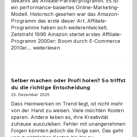
bekannt als Affiliate-Partnerprogramm. Es ist
ein performance-basiertes Online-Marketing-
Modell. Historisch gesehen war das Amazon-
Programm das erste dieser Art. Affiliate-
Programme haben sich weiterentwickelt.
Zeitstrahl 1996 Amazon startet erstes Affiliate-
Programm 2000er: Boom durch E-Commerce
Affiliate-
2010er…
weiterlesen
Programm
im
Überblick:
Chancen,
Selber machen oder Profi holen? So triffst
Herausforderungen
du die richtige Entscheidung
und
Zukunft
25. Dezember 2025
Dass Heimwerken im Trend liegt, ist nicht mehr
von der Hand zu weisen. Viele möchten Kosten
sparen. Andere lieben es, ihre Kreativität
zuhause auszuleben. Fehler mit unangenehmen
Folgen könnten jedoch die Folge sein. Das geht