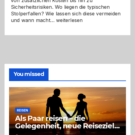
von zusätzlichen Kosten bis hin zu
Sicherheitsrisiken. Wo liegen die typischen
Stolperfallen? Wie lassen sich diese vermeiden
Selber
und wann macht…
weiterlesen
machen
oder
Profi
holen?
So
triffst
du
die
You missed
richtige
Entscheidung
REISEN
Als Paar reisen – die
Gelegenheit, neue Reiseziele
zu entdecken