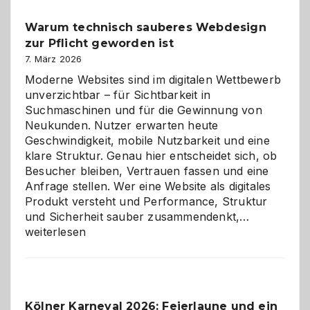
unter
Warum technisch sauberes Webdesign
den
zur Pflicht geworden ist
Logikrätseln
7. März 2026
Moderne Websites sind im digitalen Wettbewerb
unverzichtbar – für Sichtbarkeit in
Suchmaschinen und für die Gewinnung von
Neukunden. Nutzer erwarten heute
Geschwindigkeit, mobile Nutzbarkeit und eine
klare Struktur. Genau hier entscheidet sich, ob
Besucher bleiben, Vertrauen fassen und eine
Anfrage stellen. Wer eine Website als digitales
Produkt versteht und Performance, Struktur
Warum
und Sicherheit sauber zusammendenkt,…
technisch
weiterlesen
sauberes
Webdesig
zur
Pflicht
Kölner Karneval 2026: Feierlaune und ein
geworden