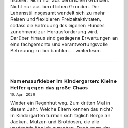
mobiler. Nicht nur aus beruflichen Gründen.
Nicht nur aus beruflichen Gründen. Der
Lebensstil insgesamt wandelt sich zu mehr
Reisen und flexibleren Freizeitaktivitäten,
sodass die Betreuung des eigenen Hundes
zunehmend zur Herausforderung wird.
Darüber hinaus sind gestiegene Erwartungen an
eine fachgerechte und verantwortungsvolle
Betreuung
Betreuung zu beobachten.…
weiterlesen
mit
Verantwortung
–
wann
Namensaufkleber im Kindergarten: Kleine
ist
Helfer gegen das große Chaos
eine
Hundepension
16. April 2026
die
Wieder ein Regenhut weg. Zum dritten Mal in
richtige
diesem Jahr. Welche Eltern kennen das nicht?
Wahl?
In Kindergärten türmen sich täglich Berge an
Jacken, Mützen und Brotdosen, die alle
verdächtig ähnlich aussehen. Doch muss das