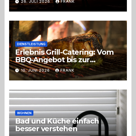
26. JULI 2026
FRANK
DIENSTLEISTUNG
Erlebnis Grill-Catering: Vom
BBQ-Angebot bis zur
perfekten Eventorganisation
10. JUNI 2026
FRANK
Trend zu Outdoor-Events,
Erlebnisgastronomie und
Live-Cooking
WOHNEN
Bad und Küche einfach
besser verstehen