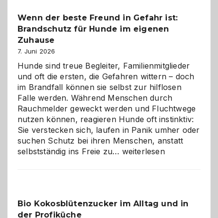
bewusst
Wenn der beste Freund in Gefahr ist:
und
Brandschutz für Hunde im eigenen
herzlich
gestalten
Zuhause
7. Juni 2026
Hunde sind treue Begleiter, Familienmitglieder
und oft die ersten, die Gefahren wittern – doch
im Brandfall können sie selbst zur hilflosen
Falle werden. Während Menschen durch
Rauchmelder geweckt werden und Fluchtwege
nutzen können, reagieren Hunde oft instinktiv:
Sie verstecken sich, laufen in Panik umher oder
suchen Schutz bei ihren Menschen, anstatt
Wenn
selbstständig ins Freie zu…
weiterlesen
der
beste
Freund
in
Bio Kokosblütenzucker im Alltag und in
Gefahr
der Profiküche
ist: