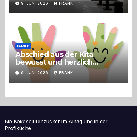
9. JUNI 2026
FRANK
FAMILIE
Abschied aus der Kita
bewusst und herzlich
gestalten
9. JUNI 2026
FRANK
Bio Kokosblütenzucker im Alltag und in der
Profiküche