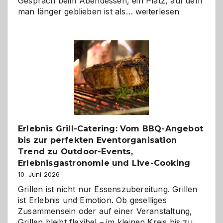
Gespräch beim Abendessen, ein Platz, auf dem
Als
man länger geblieben ist als…
weiterlesen
Paar
reisen
–
die
Gelegenheit,
neue
Reiseziele
zu
entdecken
Erlebnis Grill-Catering: Vom BBQ-Angebot
bis zur perfekten Eventorganisation
Trend zu Outdoor-Events,
Erlebnisgastronomie und Live-Cooking
10. Juni 2026
Grillen ist nicht nur Essenszubereitung. Grillen
ist Erlebnis und Emotion. Ob geselliges
Zusammensein oder auf einer Veranstaltung,
Grillen bleibt flexibel – im kleinen Kreis bis zu