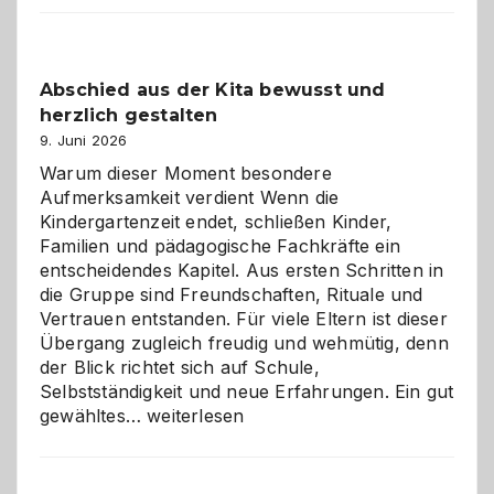
Küche
einfach
besser
Abschied aus der Kita bewusst und
verstehen
herzlich gestalten
9. Juni 2026
Warum dieser Moment besondere
Aufmerksamkeit verdient Wenn die
Kindergartenzeit endet, schließen Kinder,
Familien und pädagogische Fachkräfte ein
entscheidendes Kapitel. Aus ersten Schritten in
die Gruppe sind Freundschaften, Rituale und
Vertrauen entstanden. Für viele Eltern ist dieser
Übergang zugleich freudig und wehmütig, denn
der Blick richtet sich auf Schule,
Selbstständigkeit und neue Erfahrungen. Ein gut
Abschied
gewähltes…
weiterlesen
aus
der
Kita