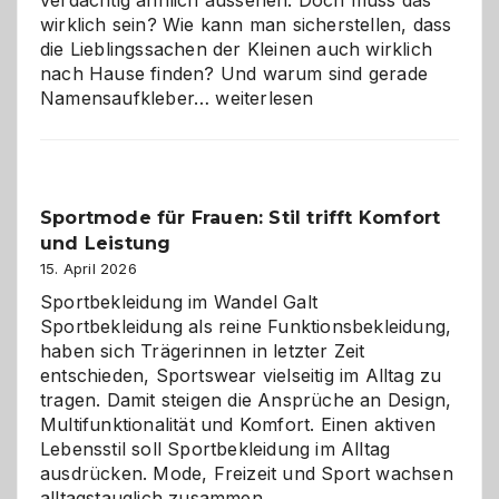
wirklich sein? Wie kann man sicherstellen, dass
die Lieblingssachen der Kleinen auch wirklich
nach Hause finden? Und warum sind gerade
Namensaufkleber
Namensaufkleber…
weiterlesen
im
Kindergarten:
Kleine
Helfer
Sportmode für Frauen: Stil trifft Komfort
gegen
und Leistung
das
große
15. April 2026
Chaos
Sportbekleidung im Wandel Galt
Sportbekleidung als reine Funktionsbekleidung,
haben sich Trägerinnen in letzter Zeit
entschieden, Sportswear vielseitig im Alltag zu
tragen. Damit steigen die Ansprüche an Design,
Multifunktionalität und Komfort. Einen aktiven
Lebensstil soll Sportbekleidung im Alltag
ausdrücken. Mode, Freizeit und Sport wachsen
alltagstauglich zusammen.