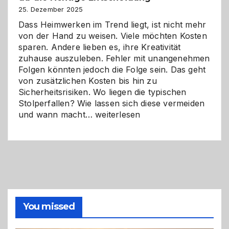
Zukunft
25. Dezember 2025
Dass Heimwerken im Trend liegt, ist nicht mehr
von der Hand zu weisen. Viele möchten Kosten
sparen. Andere lieben es, ihre Kreativität
zuhause auszuleben. Fehler mit unangenehmen
Folgen könnten jedoch die Folge sein. Das geht
von zusätzlichen Kosten bis hin zu
Sicherheitsrisiken. Wo liegen die typischen
Stolperfallen? Wie lassen sich diese vermeiden
Selber
und wann macht…
weiterlesen
machen
oder
Profi
holen?
So
triffst
du
die
You missed
richtige
Entscheidung