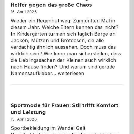
Helfer gegen das große Chaos
eine
Hundepension
16. April 2026
die
Wieder ein Regenhut weg. Zum dritten Mal in
richtige
diesem Jahr. Welche Eltern kennen das nicht?
Wahl?
In Kindergärten türmen sich täglich Berge an
Jacken, Mützen und Brotdosen, die alle
verdächtig ähnlich aussehen. Doch muss das
wirklich sein? Wie kann man sicherstellen, dass
die Lieblingssachen der Kleinen auch wirklich
nach Hause finden? Und warum sind gerade
Namensaufkleber
Namensaufkleber…
weiterlesen
im
Kindergarten:
Kleine
Helfer
Sportmode für Frauen: Stil trifft Komfort
gegen
und Leistung
das
große
15. April 2026
Chaos
Sportbekleidung im Wandel Galt