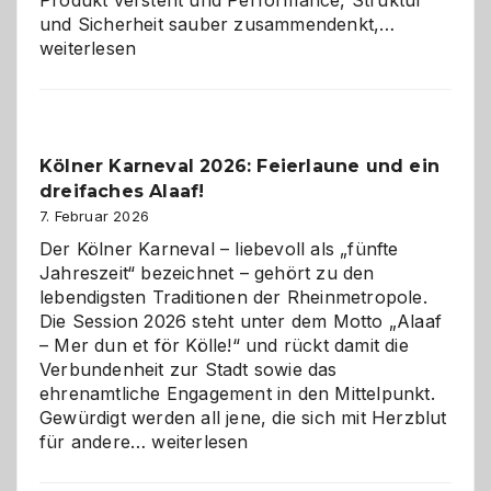
Produkt versteht und Performance, Struktur
Warum
und Sicherheit sauber zusammendenkt,…
technisch
weiterlesen
sauberes
Webdesig
zur
Pflicht
Kölner Karneval 2026: Feierlaune und ein
geworden
dreifaches Alaaf!
ist
7. Februar 2026
Der Kölner Karneval – liebevoll als „fünfte
Jahreszeit“ bezeichnet – gehört zu den
lebendigsten Traditionen der Rheinmetropole.
Die Session 2026 steht unter dem Motto „Alaaf
– Mer dun et för Kölle!“ und rückt damit die
Verbundenheit zur Stadt sowie das
ehrenamtliche Engagement in den Mittelpunkt.
Gewürdigt werden all jene, die sich mit Herzblut
Kölner
für andere…
weiterlesen
Karneval
2026: