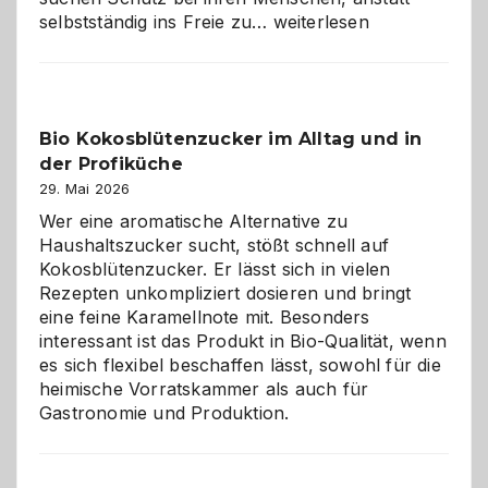
Wenn
selbstständig ins Freie zu…
weiterlesen
der
beste
Freund
in
Bio Kokosblütenzucker im Alltag und in
Gefahr
der Profiküche
ist:
Brandschutz
29. Mai 2026
für
Wer eine aromatische Alternative zu
Hunde
Haushaltszucker sucht, stößt schnell auf
im
Kokosblütenzucker. Er lässt sich in vielen
eigenen
Rezepten unkompliziert dosieren und bringt
Zuhause
eine feine Karamellnote mit. Besonders
interessant ist das Produkt in Bio-Qualität, wenn
es sich flexibel beschaffen lässt, sowohl für die
heimische Vorratskammer als auch für
Gastronomie und Produktion.