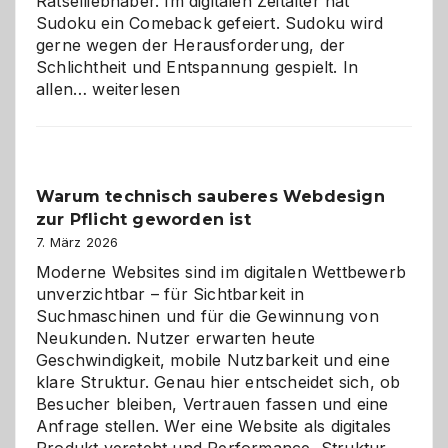
Rätselliebhaber. Im digitalen Zeitalter hat
Sudoku ein Comeback gefeiert. Sudoku wird
gerne wegen der Herausforderung, der
Schlichtheit und Entspannung gespielt. In
Sudoku
allen…
weiterlesen
entdecken:
Der
Klassiker
unter
Warum technisch sauberes Webdesign
den
zur Pflicht geworden ist
Logikrätseln
7. März 2026
Moderne Websites sind im digitalen Wettbewerb
unverzichtbar – für Sichtbarkeit in
Suchmaschinen und für die Gewinnung von
Neukunden. Nutzer erwarten heute
Geschwindigkeit, mobile Nutzbarkeit und eine
klare Struktur. Genau hier entscheidet sich, ob
Besucher bleiben, Vertrauen fassen und eine
Anfrage stellen. Wer eine Website als digitales