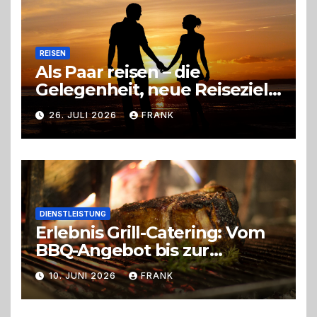
REISEN
Als Paar reisen – die
Gelegenheit, neue Reiseziele
zu entdecken
26. JULI 2026
FRANK
DIENSTLEISTUNG
Erlebnis Grill-Catering: Vom
BBQ-Angebot bis zur
perfekten Eventorganisation
10. JUNI 2026
FRANK
Trend zu Outdoor-Events,
Erlebnisgastronomie und