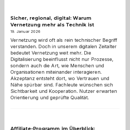
Feierlaune
und
Sicher, regional, digital: Warum
ein
Vernetzung mehr als Technik ist
dreifaches
Alaaf!
19. Januar 2026
Vernetzung wird oft als rein technischer Begriff
verstanden. Doch in unserem digitalen Zeitalter
bedeutet Vernetzung weit mehr. Die
Digitalisierung beeinflusst nicht nur Prozesse,
sondern auch die Art, wie Menschen und
Organisationen miteinander interagieren.
Akzeptanz entsteht dort, wo Vertrauen und
Nähe spürbar sind. Fachleute wünschen sich
Sichtbarkeit und Kooperation. Nutzer erwarten
Orientierung und geprüfte Qualität.
Affiliate-Programm im Überblick: