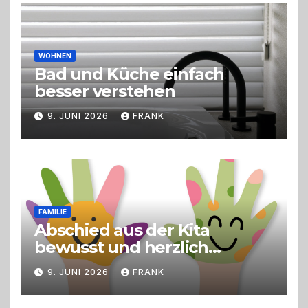
Live-Cooking
WOHNEN
Bad und Küche einfach
besser verstehen
9. JUNI 2026
FRANK
FAMILIE
Abschied aus der Kita
bewusst und herzlich
gestalten
9. JUNI 2026
FRANK