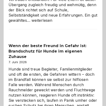
Übergang zugleich freudig und wehmütig, denn
der Blick richtet sich auf Schule,
Selbstständigkeit und neue Erfahrungen. Ein gut
Abschied
gewähltes…
weiterlesen
aus
der
Kita
bewusst
Wenn der beste Freund in Gefahr ist:
und
Brandschutz für Hunde im eigenen
herzlich
gestalten
Zuhause
7. Juni 2026
Hunde sind treue Begleiter, Familienmitglieder
und oft die ersten, die Gefahren wittern – doch
im Brandfall können sie selbst zur hilflosen
Falle werden. Während Menschen durch
Rauchmelder geweckt werden und Fluchtwege
nutzen können, reagieren Hunde oft instinktiv:
Sie verstecken sich, laufen in Panik umher oder
suchen Schutz bei ihren Menschen, anstatt