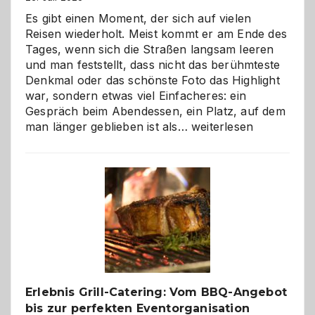
Es gibt einen Moment, der sich auf vielen
Reisen wiederholt. Meist kommt er am Ende des
Tages, wenn sich die Straßen langsam leeren
und man feststellt, dass nicht das berühmteste
Denkmal oder das schönste Foto das Highlight
war, sondern etwas viel Einfacheres: ein
Gespräch beim Abendessen, ein Platz, auf dem
Als
man länger geblieben ist als…
weiterlesen
Paar
reisen
–
die
Gelegenheit,
neue
Reiseziele
zu
entdecken
Erlebnis Grill-Catering: Vom BBQ-Angebot
bis zur perfekten Eventorganisation