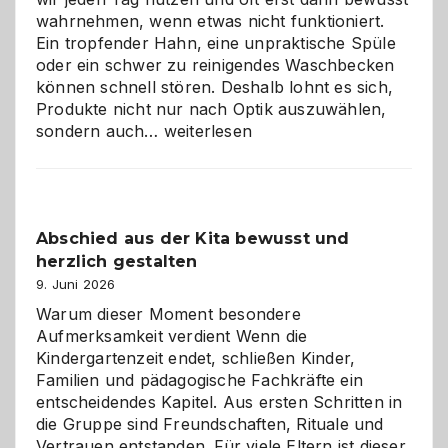
wahrnehmen, wenn etwas nicht funktioniert.
Ein tropfender Hahn, eine unpraktische Spüle
oder ein schwer zu reinigendes Waschbecken
können schnell stören. Deshalb lohnt es sich,
Produkte nicht nur nach Optik auszuwählen,
Bad
sondern auch…
weiterlesen
und
Küche
einfach
besser
Abschied aus der Kita bewusst und
verstehen
herzlich gestalten
9. Juni 2026
Warum dieser Moment besondere
Aufmerksamkeit verdient Wenn die
Kindergartenzeit endet, schließen Kinder,
Familien und pädagogische Fachkräfte ein
entscheidendes Kapitel. Aus ersten Schritten in
die Gruppe sind Freundschaften, Rituale und
Vertrauen entstanden. Für viele Eltern ist dieser