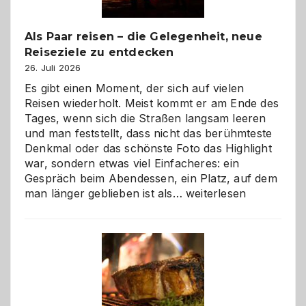
Als Paar reisen – die Gelegenheit, neue
Reiseziele zu entdecken
26. Juli 2026
Es gibt einen Moment, der sich auf vielen
Reisen wiederholt. Meist kommt er am Ende des
Tages, wenn sich die Straßen langsam leeren
und man feststellt, dass nicht das berühmteste
Denkmal oder das schönste Foto das Highlight
war, sondern etwas viel Einfacheres: ein
Gespräch beim Abendessen, ein Platz, auf dem
Als
man länger geblieben ist als…
weiterlesen
Paar
reisen
–
die
Gelegenheit,
neue
Reiseziele