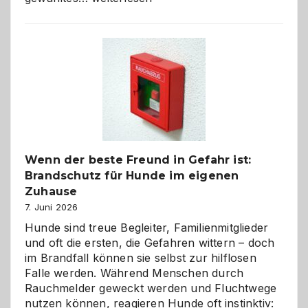
aus
der
Kita
bewusst
und
herzlich
gestalten
Wenn der beste Freund in Gefahr ist:
Brandschutz für Hunde im eigenen
Zuhause
7. Juni 2026
Hunde sind treue Begleiter, Familienmitglieder
und oft die ersten, die Gefahren wittern – doch
im Brandfall können sie selbst zur hilflosen
Falle werden. Während Menschen durch
Rauchmelder geweckt werden und Fluchtwege
nutzen können, reagieren Hunde oft instinktiv: