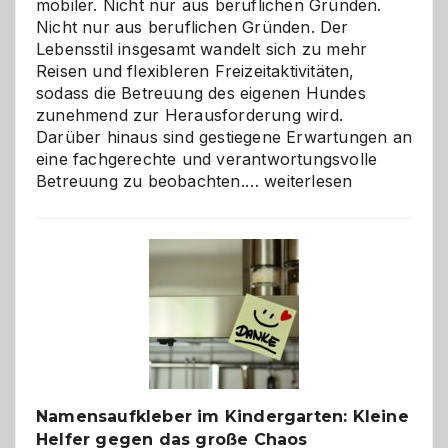
mobiler. Nicht nur aus beruflichen Gründen.
Nicht nur aus beruflichen Gründen. Der
Lebensstil insgesamt wandelt sich zu mehr
Reisen und flexibleren Freizeitaktivitäten,
sodass die Betreuung des eigenen Hundes
zunehmend zur Herausforderung wird.
Darüber hinaus sind gestiegene Erwartungen an
eine fachgerechte und verantwortungsvolle
Betreuung
Betreuung zu beobachten.…
weiterlesen
mit
Verantwortung
–
wann
ist
eine
Hundepension
die
richtige
Wahl?
Namensaufkleber im Kindergarten: Kleine
Helfer gegen das große Chaos