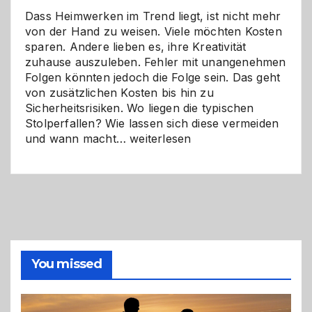
Dass Heimwerken im Trend liegt, ist nicht mehr
von der Hand zu weisen. Viele möchten Kosten
sparen. Andere lieben es, ihre Kreativität
zuhause auszuleben. Fehler mit unangenehmen
Folgen könnten jedoch die Folge sein. Das geht
von zusätzlichen Kosten bis hin zu
Sicherheitsrisiken. Wo liegen die typischen
Stolperfallen? Wie lassen sich diese vermeiden
Selber
und wann macht…
weiterlesen
machen
oder
Profi
holen?
So
triffst
du
die
You missed
richtige
Entscheidung