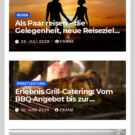
REISEN
Als Paar reisen – die
Gelegenheit, neue Reiseziele
zu entdecken
26. JULI 2026
FRANK
DIENSTLEISTUNG
Erlebnis Grill-Catering: Vom
BBQ-Angebot bis zur
perfekten Eventorganisation
10. JUNI 2026
FRANK
Trend zu Outdoor-Events,
Erlebnisgastronomie und
Live-Cooking