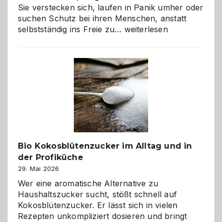
Sie verstecken sich, laufen in Panik umher oder
suchen Schutz bei ihren Menschen, anstatt
Wenn
selbstständig ins Freie zu…
weiterlesen
der
beste
Freund
in
Gefahr
ist:
Brandschutz
für
Hunde
im
Bio Kokosblütenzucker im Alltag und in
eigenen
der Profiküche
Zuhause
29. Mai 2026
Wer eine aromatische Alternative zu
Haushaltszucker sucht, stößt schnell auf
Kokosblütenzucker. Er lässt sich in vielen
Rezepten unkompliziert dosieren und bringt