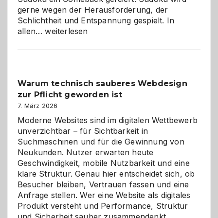
gerne wegen der Herausforderung, der
Schlichtheit und Entspannung gespielt. In
Sudoku
allen…
weiterlesen
entdecken:
Der
Klassiker
unter
Warum technisch sauberes Webdesign
den
zur Pflicht geworden ist
Logikrätseln
7. März 2026
Moderne Websites sind im digitalen Wettbewerb
unverzichtbar – für Sichtbarkeit in
Suchmaschinen und für die Gewinnung von
Neukunden. Nutzer erwarten heute
Geschwindigkeit, mobile Nutzbarkeit und eine
klare Struktur. Genau hier entscheidet sich, ob
Besucher bleiben, Vertrauen fassen und eine
Anfrage stellen. Wer eine Website als digitales
Produkt versteht und Performance, Struktur
Warum
und Sicherheit sauber zusammendenkt,…