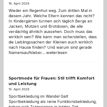
16. April 2026
Wieder ein Regenhut weg. Zum dritten Mal in
diesem Jahr. Welche Eltern kennen das nicht?
In Kindergärten türmen sich täglich Berge an
Jacken, Mützen und Brotdosen, die alle
verdächtig ähnlich aussehen. Doch muss das
wirklich sein? Wie kann man sicherstellen, dass
die Lieblingssachen der Kleinen auch wirklich
nach Hause finden? Und warum sind gerade
Namensaufkleber
Namensaufkleber…
weiterlesen
im
Kindergarten:
Kleine
Helfer
Sportmode für Frauen: Stil trifft Komfort
gegen
und Leistung
das
große
15. April 2026
Chaos
Sportbekleidung im Wandel Galt
Sportbekleidung als reine Funktionsbekleidung,
haben sich Trägerinnen in letzter Zeit