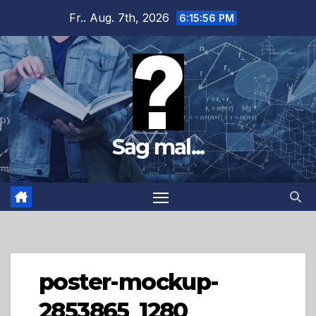
Zum
Fr.. Aug. 7th, 2026
6:15:56 PM
Inhalt
springen
Sag mal...
poster-mockup-
2853865_1280