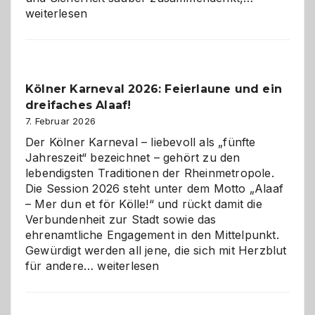
technisch
weiterlesen
sauberes
Webdesig
zur
Pflicht
Kölner Karneval 2026: Feierlaune und ein
geworden
dreifaches Alaaf!
ist
7. Februar 2026
Der Kölner Karneval – liebevoll als „fünfte
Jahreszeit“ bezeichnet – gehört zu den
lebendigsten Traditionen der Rheinmetropole.
Die Session 2026 steht unter dem Motto „Alaaf
– Mer dun et för Kölle!“ und rückt damit die
Verbundenheit zur Stadt sowie das
ehrenamtliche Engagement in den Mittelpunkt.
Gewürdigt werden all jene, die sich mit Herzblut
Kölner
für andere…
weiterlesen
Karneval
2026:
Feierlaune