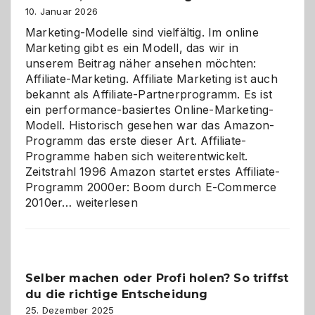
10. Januar 2026
Marketing-Modelle sind vielfältig. Im online
Marketing gibt es ein Modell, das wir in
unserem Beitrag näher ansehen möchten:
Affiliate-Marketing. Affiliate Marketing ist auch
bekannt als Affiliate-Partnerprogramm. Es ist
ein performance-basiertes Online-Marketing-
Modell. Historisch gesehen war das Amazon-
Programm das erste dieser Art. Affiliate-
Programme haben sich weiterentwickelt.
Zeitstrahl 1996 Amazon startet erstes Affiliate-
Programm 2000er: Boom durch E-Commerce
Affiliate-
2010er…
weiterlesen
Programm
im
Überblick:
Chancen,
Selber machen oder Profi holen? So triffst
Herausforderungen
du die richtige Entscheidung
und
Zukunft
25. Dezember 2025