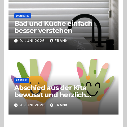
WOHNEN
Bad und Küche einfach
besser verstehen
9. JUNI 2026
FRANK
FAMILIE
Abschied aus der Kita
bewusst und herzlich
gestalten
9. JUNI 2026
FRANK