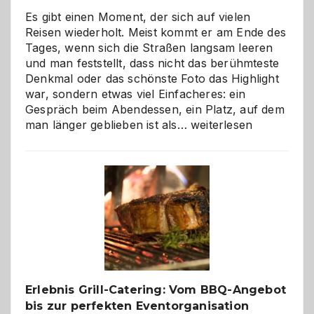
Es gibt einen Moment, der sich auf vielen
Reisen wiederholt. Meist kommt er am Ende des
Tages, wenn sich die Straßen langsam leeren
und man feststellt, dass nicht das berühmteste
Denkmal oder das schönste Foto das Highlight
war, sondern etwas viel Einfacheres: ein
Gespräch beim Abendessen, ein Platz, auf dem
Als
man länger geblieben ist als…
weiterlesen
Paar
reisen
–
die
Gelegenheit,
neue
Reiseziele
zu
entdecken
Erlebnis Grill-Catering: Vom BBQ-Angebot
bis zur perfekten Eventorganisation