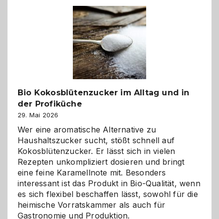
Freund
in
Gefahr
ist:
Brandschutz
für
Hunde
im
Bio Kokosblütenzucker im Alltag und in
eigenen
der Profiküche
Zuhause
29. Mai 2026
Wer eine aromatische Alternative zu
Haushaltszucker sucht, stößt schnell auf
Kokosblütenzucker. Er lässt sich in vielen
Rezepten unkompliziert dosieren und bringt
eine feine Karamellnote mit. Besonders
interessant ist das Produkt in Bio-Qualität, wenn
es sich flexibel beschaffen lässt, sowohl für die
heimische Vorratskammer als auch für
Gastronomie und Produktion.