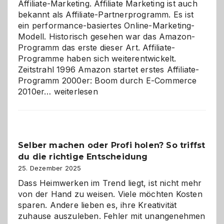
Affiliate-Marketing. Affiliate Marketing ist auch
bekannt als Affiliate-Partnerprogramm. Es ist
ein performance-basiertes Online-Marketing-
Modell. Historisch gesehen war das Amazon-
Programm das erste dieser Art. Affiliate-
Programme haben sich weiterentwickelt.
Zeitstrahl 1996 Amazon startet erstes Affiliate-
Programm 2000er: Boom durch E-Commerce
Affiliate-
2010er…
weiterlesen
Programm
im
Überblick:
Chancen,
Selber machen oder Profi holen? So triffst
Herausforderungen
du die richtige Entscheidung
und
Zukunft
25. Dezember 2025
Dass Heimwerken im Trend liegt, ist nicht mehr
von der Hand zu weisen. Viele möchten Kosten
sparen. Andere lieben es, ihre Kreativität
zuhause auszuleben. Fehler mit unangenehmen