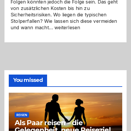
Folgen könnten jedoch die Folge sein. Das geht
von zusätzlichen Kosten bis hin zu
Sicherheitsrisiken. Wo liegen die typischen
Stolperfallen? Wie lassen sich diese vermeiden
Selber
und wann macht…
weiterlesen
machen
oder
Profi
holen?
So
triffst
du
die
You missed
richtige
Entscheidung
REISEN
Als Paar reisen – die
Gelegenheit, neue Reiseziele