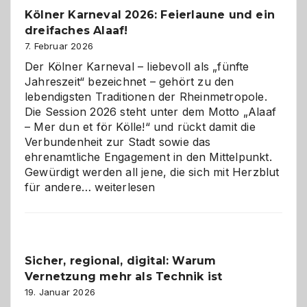
Pflicht
Kölner Karneval 2026: Feierlaune und ein
geworden
dreifaches Alaaf!
ist
7. Februar 2026
Der Kölner Karneval – liebevoll als „fünfte
Jahreszeit“ bezeichnet – gehört zu den
lebendigsten Traditionen der Rheinmetropole.
Die Session 2026 steht unter dem Motto „Alaaf
– Mer dun et för Kölle!“ und rückt damit die
Verbundenheit zur Stadt sowie das
ehrenamtliche Engagement in den Mittelpunkt.
Gewürdigt werden all jene, die sich mit Herzblut
Kölner
für andere…
weiterlesen
Karneval
2026:
Feierlaune
und
Sicher, regional, digital: Warum
ein
Vernetzung mehr als Technik ist
dreifaches
Alaaf!
19. Januar 2026