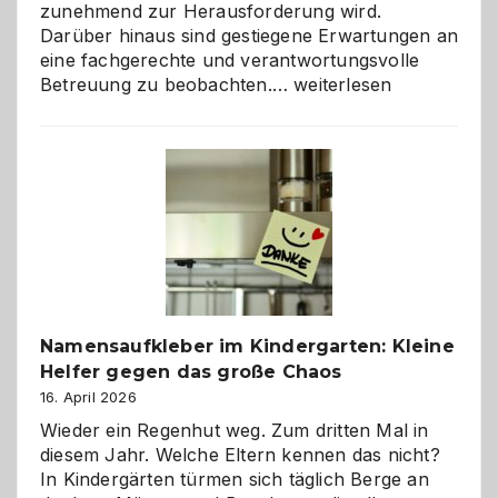
zunehmend zur Herausforderung wird.
Darüber hinaus sind gestiegene Erwartungen an
eine fachgerechte und verantwortungsvolle
Betreuung
Betreuung zu beobachten.…
weiterlesen
mit
Verantwortung
–
wann
ist
eine
Hundepension
die
richtige
Wahl?
Namensaufkleber im Kindergarten: Kleine
Helfer gegen das große Chaos
16. April 2026
Wieder ein Regenhut weg. Zum dritten Mal in
diesem Jahr. Welche Eltern kennen das nicht?
In Kindergärten türmen sich täglich Berge an