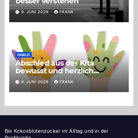
besser verstehen
9. JUNI 2026
FRANK
FAMILIE
Abschied aus der Kita
bewusst und herzlich
gestalten
9. JUNI 2026
FRANK
Bio Kokosblütenzucker im Alltag und in der
Profiküche