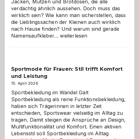
Jacken, Mützen und Brotdosen, die alle
verdächtig ähnlich aussehen. Doch muss das
wirklich sein? Wie kann man sicherstellen, dass
die Lieblingssachen der Kleinen auch wirklich
nach Hause finden? Und warum sind gerade
Namensaufkleber
Namensaufkleber…
weiterlesen
im
Kindergarten:
Kleine
Helfer
Sportmode für Frauen: Stil trifft Komfort
gegen
und Leistung
das
große
15. April 2026
Chaos
Sportbekleidung im Wandel Galt
Sportbekleidung als reine Funktionsbekleidung,
haben sich Trägerinnen in letzter Zeit
entschieden, Sportswear vielseitig im Alltag zu
tragen. Damit steigen die Ansprüche an Design,
Multifunktionalität und Komfort. Einen aktiven
Lebensstil soll Sportbekleidung im Alltag