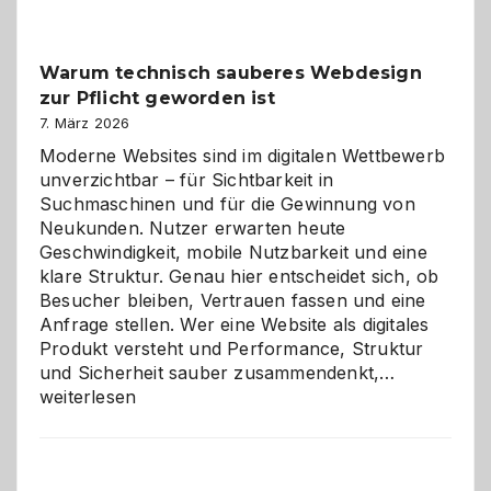
Der
Klassiker
unter
Warum technisch sauberes Webdesign
den
zur Pflicht geworden ist
Logikrätseln
7. März 2026
Moderne Websites sind im digitalen Wettbewerb
unverzichtbar – für Sichtbarkeit in
Suchmaschinen und für die Gewinnung von
Neukunden. Nutzer erwarten heute
Geschwindigkeit, mobile Nutzbarkeit und eine
klare Struktur. Genau hier entscheidet sich, ob
Besucher bleiben, Vertrauen fassen und eine
Anfrage stellen. Wer eine Website als digitales
Produkt versteht und Performance, Struktur
Warum
und Sicherheit sauber zusammendenkt,…
technisch
weiterlesen
sauberes
Webdesig
zur