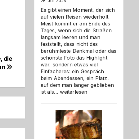
26. Juli 2026
Es gibt einen Moment, der sich
auf vielen Reisen wiederholt.
Meist kommt er am Ende des
Tages, wenn sich die Straßen
langsam leeren und man
feststellt, dass nicht das
berühmteste Denkmal oder das
schönste Foto das Highlight
, die
war, sondern etwas viel
en
Einfacheres: ein Gespräch
beim Abendessen, ein Platz,
auf dem man länger geblieben
Als
ist als…
weiterlesen
Paar
reisen
–
die
Gelegenheit,
neue