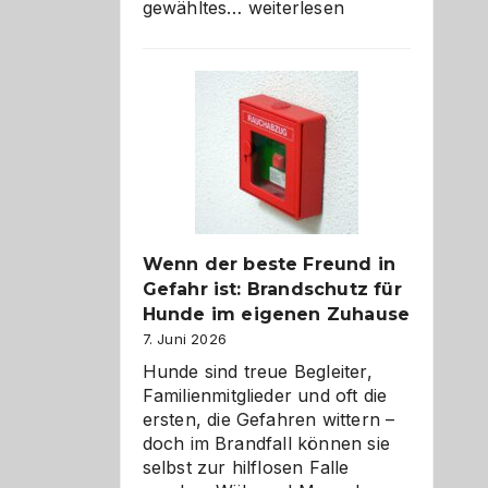
Abschied
gewähltes…
weiterlesen
aus
der
Kita
bewusst
und
herzlich
gestalten
Wenn der beste Freund in
Gefahr ist: Brandschutz für
Hunde im eigenen Zuhause
7. Juni 2026
Hunde sind treue Begleiter,
Familienmitglieder und oft die
ersten, die Gefahren wittern –
doch im Brandfall können sie
selbst zur hilflosen Falle