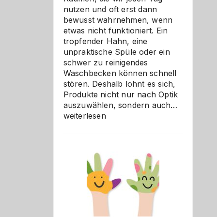
nutzen und oft erst dann
bewusst wahrnehmen, wenn
etwas nicht funktioniert. Ein
tropfender Hahn, eine
unpraktische Spüle oder ein
schwer zu reinigendes
Waschbecken können schnell
stören. Deshalb lohnt es sich,
Produkte nicht nur nach Optik
Bad
auszuwählen, sondern auch…
und
weiterlesen
Küche
einfach
besser
verstehe