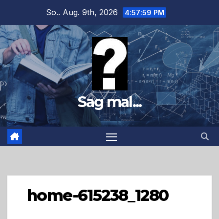
Zum
So.. Aug. 9th, 2026
4:58:00 PM
Inhalt
springen
Sag mal...
home-615238_1280