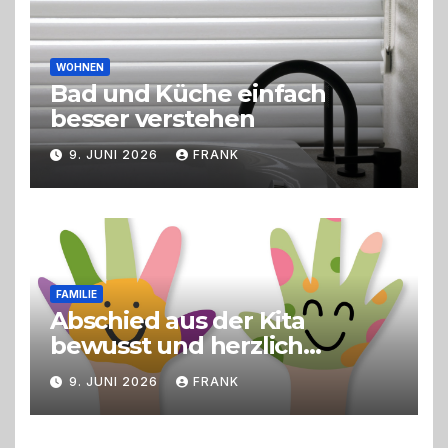
WOHNEN
Bad und Küche einfach
besser verstehen
9. JUNI 2026
FRANK
FAMILIE
Abschied aus der Kita
bewusst und herzlich
gestalten
9. JUNI 2026
FRANK