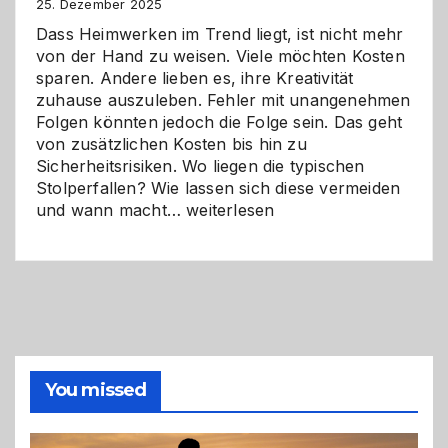
Zukunft
25. Dezember 2025
Dass Heimwerken im Trend liegt, ist nicht mehr
von der Hand zu weisen. Viele möchten Kosten
sparen. Andere lieben es, ihre Kreativität
zuhause auszuleben. Fehler mit unangenehmen
Folgen könnten jedoch die Folge sein. Das geht
von zusätzlichen Kosten bis hin zu
Sicherheitsrisiken. Wo liegen die typischen
Stolperfallen? Wie lassen sich diese vermeiden
Selber
und wann macht…
weiterlesen
machen
oder
Profi
holen?
So
triffst
du
die
You missed
richtige
Entscheidung