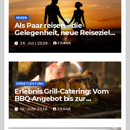
REISEN
Als Paar reisen – die
Gelegenheit, neue Reiseziele
zu entdecken
26. JULI 2026
FRANK
DIENSTLEISTUNG
Erlebnis Grill-Catering: Vom
BBQ-Angebot bis zur
perfekten Eventorganisation
10. JUNI 2026
FRANK
Trend zu Outdoor-Events,
Erlebnisgastronomie und
Live-Cooking