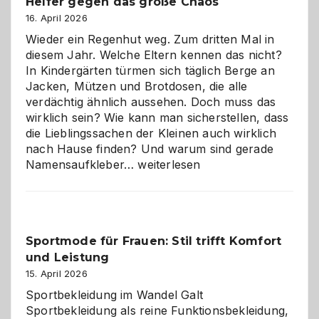
Helfer gegen das große Chaos
16. April 2026
Wieder ein Regenhut weg. Zum dritten Mal in
diesem Jahr. Welche Eltern kennen das nicht?
In Kindergärten türmen sich täglich Berge an
Jacken, Mützen und Brotdosen, die alle
verdächtig ähnlich aussehen. Doch muss das
wirklich sein? Wie kann man sicherstellen, dass
die Lieblingssachen der Kleinen auch wirklich
nach Hause finden? Und warum sind gerade
Namensaufkleber
Namensaufkleber…
weiterlesen
im
Kindergarten:
Kleine
Helfer
Sportmode für Frauen: Stil trifft Komfort
gegen
und Leistung
das
große
15. April 2026
Chaos
Sportbekleidung im Wandel Galt
Sportbekleidung als reine Funktionsbekleidung,