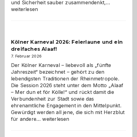
Warum
und Sicherheit sauber zusammendenkt,…
technisch
weiterlesen
sauberes
Webdesig
zur
Pflicht
Kölner Karneval 2026: Feierlaune und ein
geworden
dreifaches Alaaf!
ist
7. Februar 2026
Der Kölner Karneval – liebevoll als „fünfte
Jahreszeit“ bezeichnet – gehört zu den
lebendigsten Traditionen der Rheinmetropole.
Die Session 2026 steht unter dem Motto „Alaaf
– Mer dun et för Kölle!“ und rückt damit die
Verbundenheit zur Stadt sowie das
ehrenamtliche Engagement in den Mittelpunkt.
Gewürdigt werden all jene, die sich mit Herzblut
Kölner
für andere…
weiterlesen
Karneval
2026: