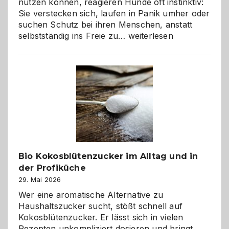
nutzen können, reagieren Hunde oft instinktiv:
Sie verstecken sich, laufen in Panik umher oder
suchen Schutz bei ihren Menschen, anstatt
Wenn
selbstständig ins Freie zu…
weiterlesen
der
beste
Freund
in
Gefahr
ist:
Brandschutz
für
Hunde
im
Bio Kokosblütenzucker im Alltag und in
eigenen
der Profiküche
Zuhause
29. Mai 2026
Wer eine aromatische Alternative zu
Haushaltszucker sucht, stößt schnell auf
Kokosblütenzucker. Er lässt sich in vielen
Rezepten unkompliziert dosieren und bringt