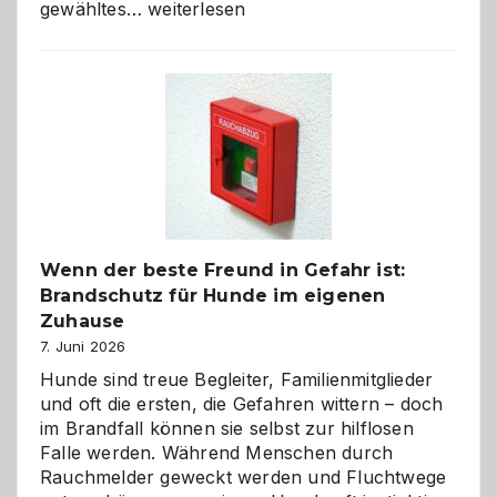
Abschied
gewähltes…
weiterlesen
aus
der
Kita
bewusst
und
herzlich
gestalten
Wenn der beste Freund in Gefahr ist:
Brandschutz für Hunde im eigenen
Zuhause
7. Juni 2026
Hunde sind treue Begleiter, Familienmitglieder
und oft die ersten, die Gefahren wittern – doch
im Brandfall können sie selbst zur hilflosen
Falle werden. Während Menschen durch
Rauchmelder geweckt werden und Fluchtwege