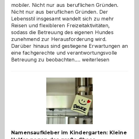
mobiler. Nicht nur aus beruflichen Gründen.
Nicht nur aus beruflichen Gründen. Der
Lebensstil insgesamt wandelt sich zu mehr
Reisen und flexibleren Freizeitaktivitäten,
sodass die Betreuung des eigenen Hundes
zunehmend zur Herausforderung wird.
Darüber hinaus sind gestiegene Erwartungen an
eine fachgerechte und verantwortungsvolle
Betreuung
Betreuung zu beobachten.…
weiterlesen
mit
Verantwortung
–
wann
ist
eine
Hundepension
die
richtige
Wahl?
Namensaufkleber im Kindergarten: Kleine