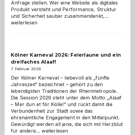
Anfrage stellen. Wer eine Website als digitales
Produkt versteht und Performance, Struktur
Warum
und Sicherheit sauber zusammendenkt,…
technisch
weiterlesen
sauberes
Webdesig
zur
Pflicht
Kölner Karneval 2026: Feierlaune und ein
geworden
dreifaches Alaaf!
ist
7. Februar 2026
Der Kölner Karneval – liebevoll als „fünfte
Jahreszeit“ bezeichnet – gehört zu den
lebendigsten Traditionen der Rheinmetropole.
Die Session 2026 steht unter dem Motto „Alaaf
– Mer dun et för Kölle!“ und rückt damit die
Verbundenheit zur Stadt sowie das
ehrenamtliche Engagement in den Mittelpunkt.
Gewürdigt werden all jene, die sich mit Herzblut
Kölner
für andere…
weiterlesen