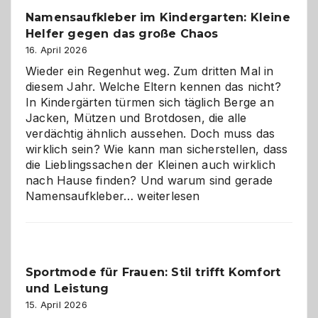
wann
Namensaufkleber im Kindergarten: Kleine
ist
Helfer gegen das große Chaos
eine
Hundepension
16. April 2026
die
Wieder ein Regenhut weg. Zum dritten Mal in
richtige
diesem Jahr. Welche Eltern kennen das nicht?
Wahl?
In Kindergärten türmen sich täglich Berge an
Jacken, Mützen und Brotdosen, die alle
verdächtig ähnlich aussehen. Doch muss das
wirklich sein? Wie kann man sicherstellen, dass
die Lieblingssachen der Kleinen auch wirklich
nach Hause finden? Und warum sind gerade
Namensaufkleber
Namensaufkleber…
weiterlesen
im
Kindergarten:
Kleine
Helfer
Sportmode für Frauen: Stil trifft Komfort
gegen
und Leistung
das
große
15. April 2026