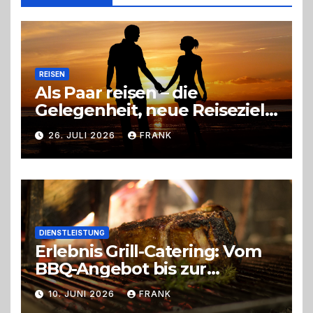
richtige
Entscheidung
REISEN
Als Paar reisen – die
Gelegenheit, neue Reiseziele
zu entdecken
26. JULI 2026
FRANK
DIENSTLEISTUNG
Erlebnis Grill-Catering: Vom
BBQ-Angebot bis zur
perfekten Eventorganisation
10. JUNI 2026
FRANK
Trend zu Outdoor-Events,