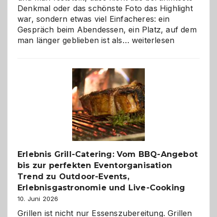
Denkmal oder das schönste Foto das Highlight
war, sondern etwas viel Einfacheres: ein
Gespräch beim Abendessen, ein Platz, auf dem
Als
man länger geblieben ist als…
weiterlesen
Paar
reisen
–
die
Gelegenheit,
neue
Reiseziele
zu
entdecken
Erlebnis Grill-Catering: Vom BBQ-Angebot
bis zur perfekten Eventorganisation
Trend zu Outdoor-Events,
Erlebnisgastronomie und Live-Cooking
10. Juni 2026
Grillen ist nicht nur Essenszubereitung. Grillen