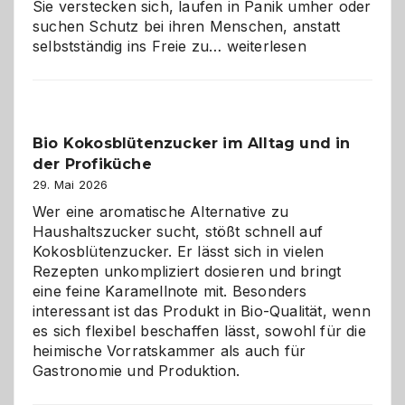
Sie verstecken sich, laufen in Panik umher oder
suchen Schutz bei ihren Menschen, anstatt
Wenn
selbstständig ins Freie zu…
weiterlesen
der
beste
Freund
in
Bio Kokosblütenzucker im Alltag und in
Gefahr
der Profiküche
ist:
Brandschutz
29. Mai 2026
für
Wer eine aromatische Alternative zu
Hunde
Haushaltszucker sucht, stößt schnell auf
im
Kokosblütenzucker. Er lässt sich in vielen
eigenen
Rezepten unkompliziert dosieren und bringt
Zuhause
eine feine Karamellnote mit. Besonders
interessant ist das Produkt in Bio-Qualität, wenn
es sich flexibel beschaffen lässt, sowohl für die
heimische Vorratskammer als auch für
Gastronomie und Produktion.