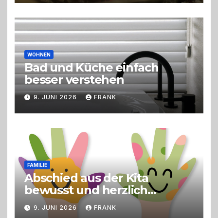
Erlebnisgastronomie und
Live-Cooking
WOHNEN
Bad und Küche einfach
besser verstehen
9. JUNI 2026
FRANK
FAMILIE
Abschied aus der Kita
bewusst und herzlich
gestalten
9. JUNI 2026
FRANK