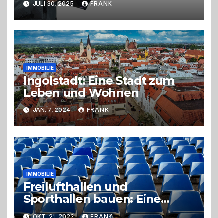
JULI 30, 2025
FRANK
IMMOBILIE
Ingolstadt: Eine Stadt zum
Leben und Wohnen
JAN. 7, 2024
FRANK
IMMOBILIE
Freilufthallen und
Sporthallen bauen: Eine
ökologische und
OKT. 21, 2023
FRANK