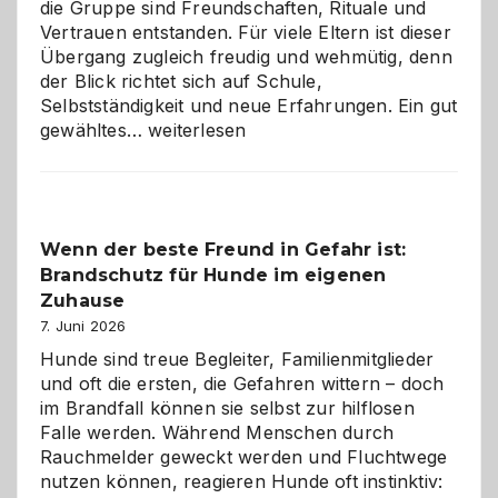
die Gruppe sind Freundschaften, Rituale und
Vertrauen entstanden. Für viele Eltern ist dieser
Übergang zugleich freudig und wehmütig, denn
der Blick richtet sich auf Schule,
Selbstständigkeit und neue Erfahrungen. Ein gut
Abschied
gewähltes…
weiterlesen
aus
der
Kita
bewusst
Wenn der beste Freund in Gefahr ist:
und
Brandschutz für Hunde im eigenen
herzlich
gestalten
Zuhause
7. Juni 2026
Hunde sind treue Begleiter, Familienmitglieder
und oft die ersten, die Gefahren wittern – doch
im Brandfall können sie selbst zur hilflosen
Falle werden. Während Menschen durch
Rauchmelder geweckt werden und Fluchtwege
nutzen können, reagieren Hunde oft instinktiv: