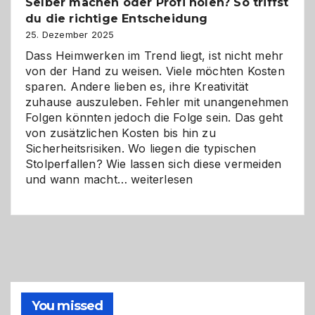
Selber machen oder Profi holen? So triffst
Herausforderungen
du die richtige Entscheidung
und
Zukunft
25. Dezember 2025
Dass Heimwerken im Trend liegt, ist nicht mehr
von der Hand zu weisen. Viele möchten Kosten
sparen. Andere lieben es, ihre Kreativität
zuhause auszuleben. Fehler mit unangenehmen
Folgen könnten jedoch die Folge sein. Das geht
von zusätzlichen Kosten bis hin zu
Sicherheitsrisiken. Wo liegen die typischen
Stolperfallen? Wie lassen sich diese vermeiden
Selber
und wann macht…
weiterlesen
machen
oder
Profi
holen?
So
triffst
du
die
You missed