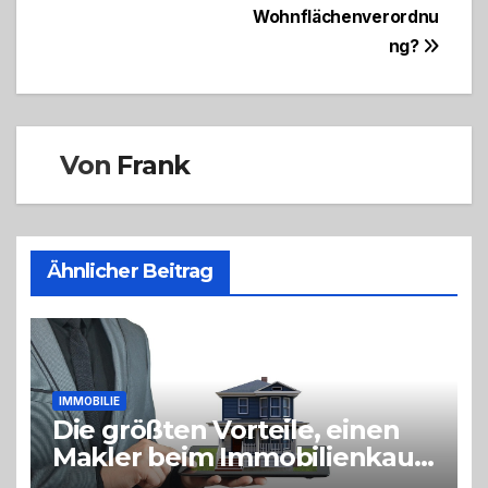
Wohnflächenverordnu
ng?
Von
Frank
Ähnlicher Beitrag
IMMOBILIE
Die größten Vorteile, einen
Makler beim Immobilienkauf
einzuschalten