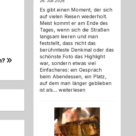
26. Juli 2026
Es gibt einen Moment, der sich
auf vielen Reisen wiederholt.
Meist kommt er am Ende des
Tages, wenn sich die Straßen
langsam leeren und man
feststellt, dass nicht das
berühmteste Denkmal oder das
schönste Foto das Highlight
an?
war, sondern etwas viel
Einfacheres: ein Gespräch
beim Abendessen, ein Platz,
auf dem man länger geblieben
Als
ist als…
weiterlesen
Paar
reisen
–
die
Gelegenheit,
neue