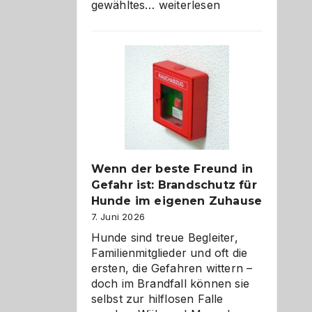
Abschied
gewähltes…
weiterlesen
aus
der
Kita
bewusst
und
herzlich
gestalten
Wenn der beste Freund in
Gefahr ist: Brandschutz für
Hunde im eigenen Zuhause
7. Juni 2026
Hunde sind treue Begleiter,
Familienmitglieder und oft die
ersten, die Gefahren wittern –
doch im Brandfall können sie
selbst zur hilflosen Falle