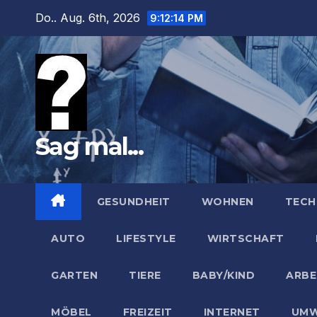
Zum
Do.. Aug. 6th, 2026
9:12:16 PM
Inhalt
springen
Sag mal...
GESUNDHEIT
WOHNEN
TECH
AUTO
LIFESTYLE
WIRTSCHAFT
GARTEN
TIERE
BABY/KIND
ARBE
MÖBEL
FREIZEIT
INTERNET
UMW