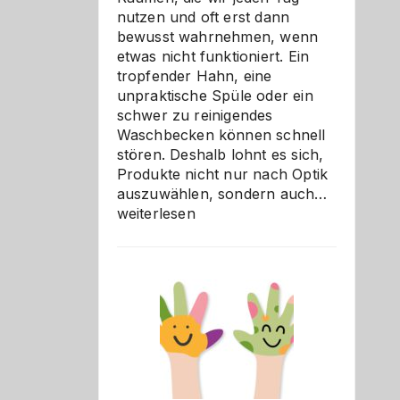
nutzen und oft erst dann
bewusst wahrnehmen, wenn
etwas nicht funktioniert. Ein
tropfender Hahn, eine
unpraktische Spüle oder ein
schwer zu reinigendes
Waschbecken können schnell
stören. Deshalb lohnt es sich,
Produkte nicht nur nach Optik
Bad
auszuwählen, sondern auch…
und
weiterlesen
Küche
einfach
besser
verstehe