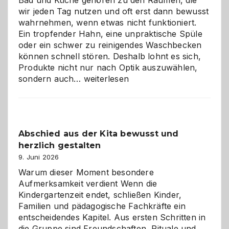
Bad und Küche gehören zu den Räumen, die
wir jeden Tag nutzen und oft erst dann bewusst
wahrnehmen, wenn etwas nicht funktioniert.
Ein tropfender Hahn, eine unpraktische Spüle
oder ein schwer zu reinigendes Waschbecken
können schnell stören. Deshalb lohnt es sich,
Produkte nicht nur nach Optik auszuwählen,
Bad
sondern auch…
weiterlesen
und
Küche
einfach
besser
Abschied aus der Kita bewusst und
verstehen
herzlich gestalten
9. Juni 2026
Warum dieser Moment besondere
Aufmerksamkeit verdient Wenn die
Kindergartenzeit endet, schließen Kinder,
Familien und pädagogische Fachkräfte ein
entscheidendes Kapitel. Aus ersten Schritten in
die Gruppe sind Freundschaften, Rituale und