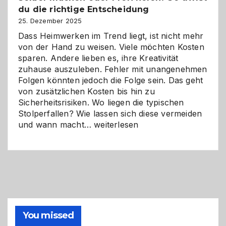
du die richtige Entscheidung
und
Zukunft
25. Dezember 2025
Dass Heimwerken im Trend liegt, ist nicht mehr
von der Hand zu weisen. Viele möchten Kosten
sparen. Andere lieben es, ihre Kreativität
zuhause auszuleben. Fehler mit unangenehmen
Folgen könnten jedoch die Folge sein. Das geht
von zusätzlichen Kosten bis hin zu
Sicherheitsrisiken. Wo liegen die typischen
Stolperfallen? Wie lassen sich diese vermeiden
Selber
und wann macht…
weiterlesen
machen
oder
Profi
holen?
So
triffst
du
die
You missed
richtige