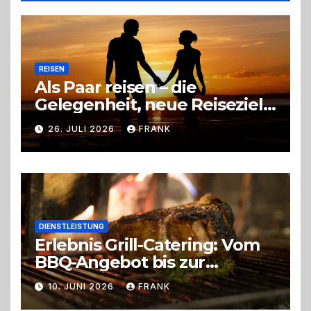
Entscheidung
REISEN
Als Paar reisen – die
Gelegenheit, neue Reiseziele
zu entdecken
26. JULI 2026
FRANK
DIENSTLEISTUNG
Erlebnis Grill-Catering: Vom
BBQ-Angebot bis zur
perfekten Eventorganisation
10. JUNI 2026
FRANK
Trend zu Outdoor-Events,