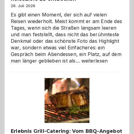
26. Juli 2026
Es gibt einen Moment, der sich auf vielen
Reisen wiederholt. Meist kommt er am Ende des
Tages, wenn sich die Straßen langsam leeren
und man feststellt, dass nicht das berühmteste
Denkmal oder das schönste Foto das Highlight
war, sondern etwas viel Einfacheres: ein
Gespräch beim Abendessen, ein Platz, auf dem
Als
man länger geblieben ist als…
weiterlesen
Paar
reisen
–
die
Gelegenheit,
neue
Reiseziele
zu
entdecken
Erlebnis Grill-Catering: Vom BBQ-Angebot