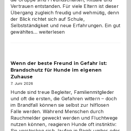
Vertrauen entstanden. Für viele Eltern ist dieser
Übergang zugleich freudig und wehmütig, denn
der Blick richtet sich auf Schule,
Selbstständigkeit und neue Erfahrungen. Ein gut
Abschied
gewähltes…
weiterlesen
aus
der
Kita
bewusst
Wenn der beste Freund in Gefahr ist:
und
Brandschutz für Hunde im eigenen
herzlich
gestalten
Zuhause
7. Juni 2026
Hunde sind treue Begleiter, Familienmitglieder
und oft die ersten, die Gefahren wittern – doch
im Brandfall können sie selbst zur hilflosen
Falle werden. Während Menschen durch
Rauchmelder geweckt werden und Fluchtwege
nutzen können, reagieren Hunde oft instinktiv:
Sie verstecken sich, laufen in Panik umher oder