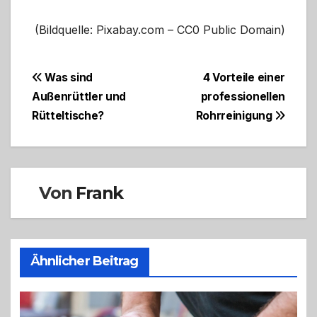
(Bildquelle: Pixabay.com – CC0 Public Domain)
Beitragsnavigation
Was sind
4 Vorteile einer
Außenrüttler und
professionellen
Rütteltische?
Rohrreinigung
Von
Frank
Ähnlicher Beitrag