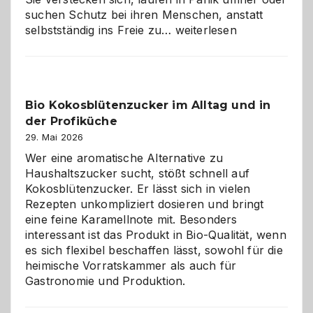
suchen Schutz bei ihren Menschen, anstatt
Wenn
selbstständig ins Freie zu…
weiterlesen
der
beste
Freund
in
Bio Kokosblütenzucker im Alltag und in
Gefahr
der Profiküche
ist:
Brandschutz
29. Mai 2026
für
Wer eine aromatische Alternative zu
Hunde
Haushaltszucker sucht, stößt schnell auf
im
Kokosblütenzucker. Er lässt sich in vielen
eigenen
Rezepten unkompliziert dosieren und bringt
Zuhause
eine feine Karamellnote mit. Besonders
interessant ist das Produkt in Bio-Qualität, wenn
es sich flexibel beschaffen lässt, sowohl für die
heimische Vorratskammer als auch für
Gastronomie und Produktion.