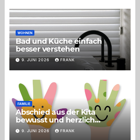
Erlebnisgastronomie und
Live-Cooking
WOHNEN
Bad und Küche einfach
besser verstehen
9. JUNI 2026
FRANK
FAMILIE
Abschied aus der Kita
bewusst und herzlich
gestalten
9. JUNI 2026
FRANK