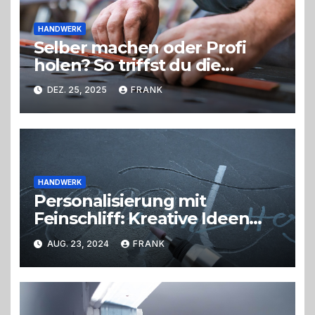
HANDWERK
Selber machen oder Profi
holen? So triffst du die
richtige Entscheidung
DEZ. 25, 2025
FRANK
HANDWERK
Personalisierung mit
Feinschliff: Kreative Ideen
vorgestellt
AUG. 23, 2024
FRANK