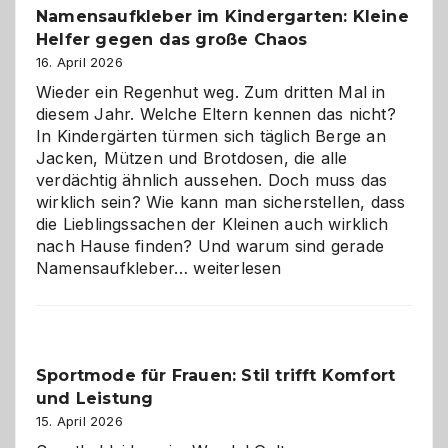
Namensaufkleber im Kindergarten: Kleine
ist
Helfer gegen das große Chaos
eine
Hundepension
16. April 2026
die
Wieder ein Regenhut weg. Zum dritten Mal in
richtige
diesem Jahr. Welche Eltern kennen das nicht?
Wahl?
In Kindergärten türmen sich täglich Berge an
Jacken, Mützen und Brotdosen, die alle
verdächtig ähnlich aussehen. Doch muss das
wirklich sein? Wie kann man sicherstellen, dass
die Lieblingssachen der Kleinen auch wirklich
nach Hause finden? Und warum sind gerade
Namensaufkleber
Namensaufkleber…
weiterlesen
im
Kindergarten:
Kleine
Helfer
Sportmode für Frauen: Stil trifft Komfort
gegen
und Leistung
das
große
15. April 2026
Chaos