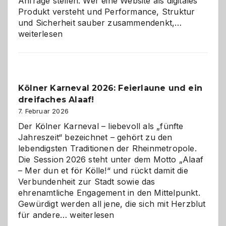
Anfrage stellen. Wer eine Website als digitales
Produkt versteht und Performance, Struktur
Warum
und Sicherheit sauber zusammendenkt,…
technisch
weiterlesen
sauberes
Webdesig
zur
Pflicht
Kölner Karneval 2026: Feierlaune und ein
geworden
dreifaches Alaaf!
ist
7. Februar 2026
Der Kölner Karneval – liebevoll als „fünfte
Jahreszeit“ bezeichnet – gehört zu den
lebendigsten Traditionen der Rheinmetropole.
Die Session 2026 steht unter dem Motto „Alaaf
– Mer dun et för Kölle!“ und rückt damit die
Verbundenheit zur Stadt sowie das
ehrenamtliche Engagement in den Mittelpunkt.
Gewürdigt werden all jene, die sich mit Herzblut
Kölner
für andere…
weiterlesen
Karneval