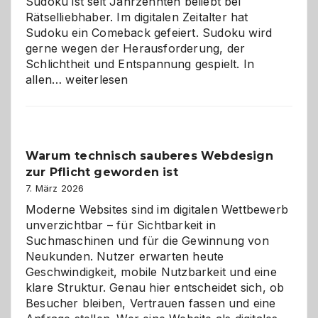
Sudoku ist seit Jahrzehnten beliebt bei
Rätselliebhaber. Im digitalen Zeitalter hat
Sudoku ein Comeback gefeiert. Sudoku wird
gerne wegen der Herausforderung, der
Schlichtheit und Entspannung gespielt. In
Sudoku
allen…
weiterlesen
entdecken:
Der
Klassiker
unter
Warum technisch sauberes Webdesign
den
zur Pflicht geworden ist
Logikrätseln
7. März 2026
Moderne Websites sind im digitalen Wettbewerb
unverzichtbar – für Sichtbarkeit in
Suchmaschinen und für die Gewinnung von
Neukunden. Nutzer erwarten heute
Geschwindigkeit, mobile Nutzbarkeit und eine
klare Struktur. Genau hier entscheidet sich, ob
Besucher bleiben, Vertrauen fassen und eine