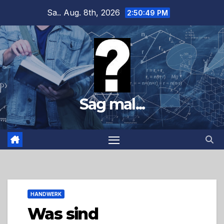
Zum
Sa.. Aug. 8th, 2026
2:50:50 PM
Inhalt
springen
Sag mal...
HANDWERK
Was sind