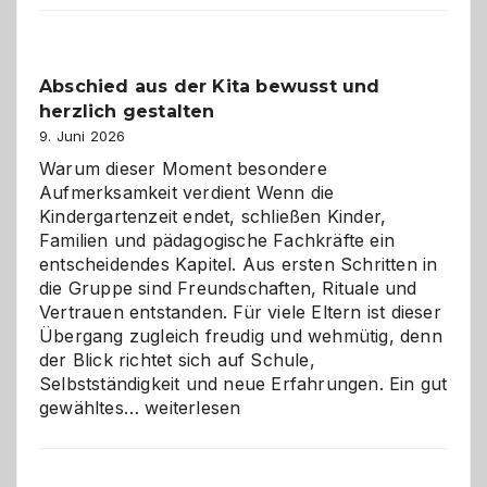
Küche
einfach
besser
Abschied aus der Kita bewusst und
verstehen
herzlich gestalten
9. Juni 2026
Warum dieser Moment besondere
Aufmerksamkeit verdient Wenn die
Kindergartenzeit endet, schließen Kinder,
Familien und pädagogische Fachkräfte ein
entscheidendes Kapitel. Aus ersten Schritten in
die Gruppe sind Freundschaften, Rituale und
Vertrauen entstanden. Für viele Eltern ist dieser
Übergang zugleich freudig und wehmütig, denn
der Blick richtet sich auf Schule,
Selbstständigkeit und neue Erfahrungen. Ein gut
Abschied
gewähltes…
weiterlesen
aus
der
Kita