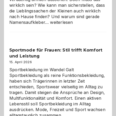
wirklich sein? Wie kann man sicherstellen, dass
die Lieblingssachen der Kleinen auch wirklich
nach Hause finden? Und warum sind gerade
Namensaufkleber
Namensaufkleber…
weiterlesen
im
Kindergarten:
Kleine
Helfer
Sportmode für Frauen: Stil trifft Komfort
gegen
und Leistung
das
große
15. April 2026
Chaos
Sportbekleidung im Wandel Galt
Sportbekleidung als reine Funktionsbekleidung,
haben sich Trägerinnen in letzter Zeit
entschieden, Sportswear vielseitig im Alltag zu
tragen. Damit steigen die Ansprüche an Design,
Multifunktionalität und Komfort. Einen aktiven
Lebensstil soll Sportbekleidung im Alltag
ausdrücken. Mode, Freizeit und Sport wachsen
alltagstauglich zusammen.