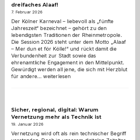
dreifaches Alaaf!
ist
7. Februar 2026
Der Kölner Karneval – liebevoll als „fünfte
Jahreszeit“ bezeichnet – gehört zu den
lebendigsten Traditionen der Rheinmetropole.
Die Session 2026 steht unter dem Motto „Alaaf
– Mer dun et för Kölle!“ und rückt damit die
Verbundenheit zur Stadt sowie das
ehrenamtliche Engagement in den Mittelpunkt.
Gewürdigt werden all jene, die sich mit Herzblut
Kölner
für andere…
weiterlesen
Karneval
2026:
Feierlaune
und
Sicher, regional, digital: Warum
ein
Vernetzung mehr als Technik ist
dreifaches
Alaaf!
19. Januar 2026
Vernetzung wird oft als rein technischer Begriff