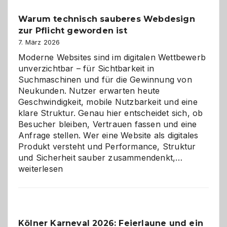
unter
Warum technisch sauberes Webdesign
den
zur Pflicht geworden ist
Logikrätseln
7. März 2026
Moderne Websites sind im digitalen Wettbewerb
unverzichtbar – für Sichtbarkeit in
Suchmaschinen und für die Gewinnung von
Neukunden. Nutzer erwarten heute
Geschwindigkeit, mobile Nutzbarkeit und eine
klare Struktur. Genau hier entscheidet sich, ob
Besucher bleiben, Vertrauen fassen und eine
Anfrage stellen. Wer eine Website als digitales
Produkt versteht und Performance, Struktur
Warum
und Sicherheit sauber zusammendenkt,…
technisch
weiterlesen
sauberes
Webdesig
zur
Pflicht
Kölner Karneval 2026: Feierlaune und ein
geworden