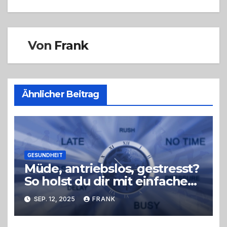
Von
Frank
Ähnlicher Beitrag
GESUNDHEIT
Müde, antriebslos, gestresst?
So holst du dir mit einfachen
Tricks neue Energie zurück –
SEP. 12, 2025
FRANK
ohne radikale
Veränderungen