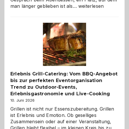
Als
man länger geblieben ist als…
weiterlesen
Paar
reisen
–
die
Gelegenheit,
neue
Reiseziele
zu
entdecken
Erlebnis Grill-Catering: Vom BBQ-Angebot
bis zur perfekten Eventorganisation
Trend zu Outdoor-Events,
Erlebnisgastronomie und Live-Cooking
10. Juni 2026
Grillen ist nicht nur Essenszubereitung. Grillen
ist Erlebnis und Emotion. Ob geselliges
Zusammensein oder auf einer Veranstaltung,
Grillen bleibt flexibel – im kleinen Kreis bis zu