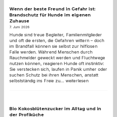
bewusst
Wenn der beste Freund in Gefahr ist:
und
Brandschutz für Hunde im eigenen
herzlich
gestalten
Zuhause
7. Juni 2026
Hunde sind treue Begleiter, Familienmitglieder
und oft die ersten, die Gefahren wittern – doch
im Brandfall können sie selbst zur hilflosen
Falle werden. Während Menschen durch
Rauchmelder geweckt werden und Fluchtwege
nutzen können, reagieren Hunde oft instinktiv:
Sie verstecken sich, laufen in Panik umher oder
suchen Schutz bei ihren Menschen, anstatt
Wenn
selbstständig ins Freie zu…
weiterlesen
der
beste
Freund
in
Bio Kokosblütenzucker im Alltag und in
Gefahr
der Profiküche
ist: