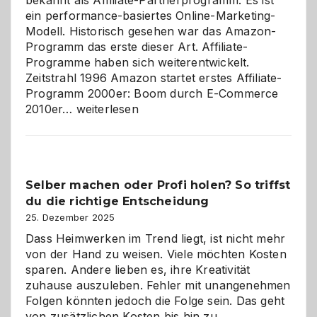
ein performance-basiertes Online-Marketing-
Modell. Historisch gesehen war das Amazon-
Programm das erste dieser Art. Affiliate-
Programme haben sich weiterentwickelt.
Zeitstrahl 1996 Amazon startet erstes Affiliate-
Programm 2000er: Boom durch E-Commerce
Affiliate-
2010er…
weiterlesen
Programm
im
Überblick:
Chancen,
Selber machen oder Profi holen? So triffst
Herausforderungen
du die richtige Entscheidung
und
Zukunft
25. Dezember 2025
Dass Heimwerken im Trend liegt, ist nicht mehr
von der Hand zu weisen. Viele möchten Kosten
sparen. Andere lieben es, ihre Kreativität
zuhause auszuleben. Fehler mit unangenehmen
Folgen könnten jedoch die Folge sein. Das geht
von zusätzlichen Kosten bis hin zu