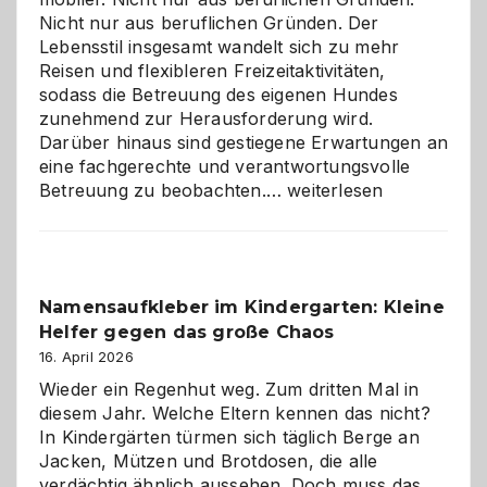
Nicht nur aus beruflichen Gründen. Der
Lebensstil insgesamt wandelt sich zu mehr
Reisen und flexibleren Freizeitaktivitäten,
sodass die Betreuung des eigenen Hundes
zunehmend zur Herausforderung wird.
Darüber hinaus sind gestiegene Erwartungen an
eine fachgerechte und verantwortungsvolle
Betreuung
Betreuung zu beobachten.…
weiterlesen
mit
Verantwortung
–
wann
Namensaufkleber im Kindergarten: Kleine
ist
Helfer gegen das große Chaos
eine
Hundepension
16. April 2026
die
Wieder ein Regenhut weg. Zum dritten Mal in
richtige
diesem Jahr. Welche Eltern kennen das nicht?
Wahl?
In Kindergärten türmen sich täglich Berge an
Jacken, Mützen und Brotdosen, die alle
verdächtig ähnlich aussehen. Doch muss das