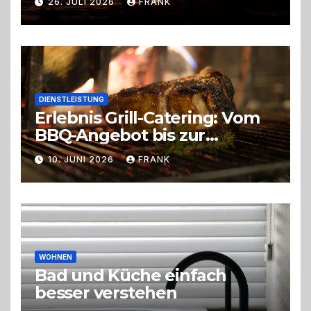
26. JULI 2026
FRANK
DIENSTLEISTUNG
Erlebnis Grill-Catering: Vom
BBQ-Angebot bis zur
perfekten Eventorganisation
10. JUNI 2026
FRANK
Trend zu Outdoor-Events,
Erlebnisgastronomie und
Live-Cooking
WOHNEN
Bad und Küche einfach
besser verstehen