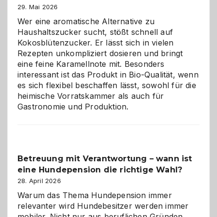
Brandschutz
29. Mai 2026
für
Wer eine aromatische Alternative zu
Hunde
Haushaltszucker sucht, stößt schnell auf
im
Kokosblütenzucker. Er lässt sich in vielen
eigenen
Rezepten unkompliziert dosieren und bringt
Zuhause
eine feine Karamellnote mit. Besonders
interessant ist das Produkt in Bio-Qualität, wenn
es sich flexibel beschaffen lässt, sowohl für die
heimische Vorratskammer als auch für
Gastronomie und Produktion.
Betreuung mit Verantwortung – wann ist
eine Hundepension die richtige Wahl?
28. April 2026
Warum das Thema Hundepension immer
relevanter wird Hundebesitzer werden immer
mobiler. Nicht nur aus beruflichen Gründen.