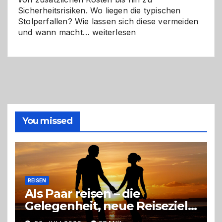
Sicherheitsrisiken. Wo liegen die typischen
Stolperfallen? Wie lassen sich diese vermeiden
Selber
und wann macht…
weiterlesen
machen
oder
Profi
holen?
So
triffst
du
die
You missed
richtige
Entscheidung
REISEN
Als Paar reisen – die
Gelegenheit, neue Reiseziele
zu entdecken