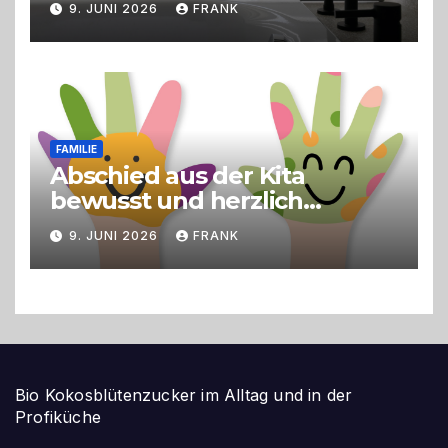
9. JUNI 2026
FRANK
FAMILIE
Abschied aus der Kita
bewusst und herzlich
gestalten
9. JUNI 2026
FRANK
Bio Kokosblütenzucker im Alltag und in der
Profiküche