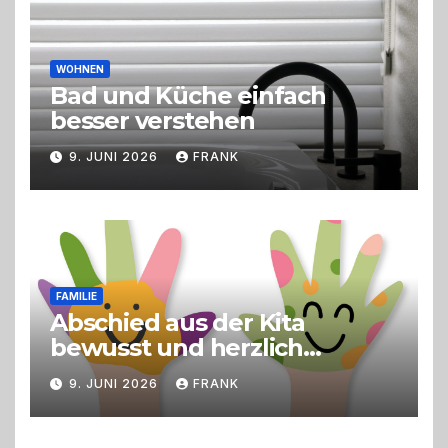
WOHNEN
Bad und Küche einfach
besser verstehen
9. JUNI 2026
FRANK
FAMILIE
Abschied aus der Kita
bewusst und herzlich
gestalten
9. JUNI 2026
FRANK