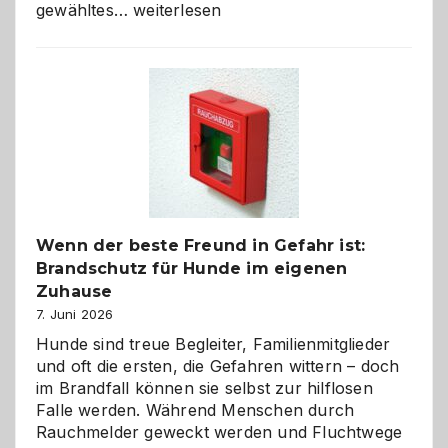
Abschied
gewähltes…
weiterlesen
aus
der
Kita
bewusst
und
herzlich
gestalten
Wenn der beste Freund in Gefahr ist:
Brandschutz für Hunde im eigenen
Zuhause
7. Juni 2026
Hunde sind treue Begleiter, Familienmitglieder
und oft die ersten, die Gefahren wittern – doch
im Brandfall können sie selbst zur hilflosen
Falle werden. Während Menschen durch
Rauchmelder geweckt werden und Fluchtwege