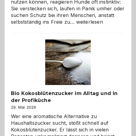
nutzen können, reagieren Hunde oft instinktiv:
Sie verstecken sich, laufen in Panik umher oder
suchen Schutz bei ihren Menschen, anstatt
Wenn
selbstständig ins Freie zu…
weiterlesen
der
beste
Freund
in
Gefahr
ist:
Brandschutz
für
Hunde
im
Bio Kokosblütenzucker im Alltag und in
eigenen
der Profiküche
Zuhause
29. Mai 2026
Wer eine aromatische Alternative zu
Haushaltszucker sucht, stößt schnell auf
Kokosblütenzucker. Er lässt sich in vielen