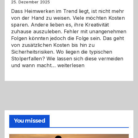
Zukunft
25. Dezember 2025
Dass Heimwerken im Trend liegt, ist nicht mehr
von der Hand zu weisen. Viele möchten Kosten
sparen. Andere lieben es, ihre Kreativität
zuhause auszuleben. Fehler mit unangenehmen
Folgen könnten jedoch die Folge sein. Das geht
von zusätzlichen Kosten bis hin zu
Sicherheitsrisiken. Wo liegen die typischen
Stolperfallen? Wie lassen sich diese vermeiden
Selber
und wann macht…
weiterlesen
machen
oder
Profi
holen?
So
triffst
du
die
You missed
richtige
Entscheidung