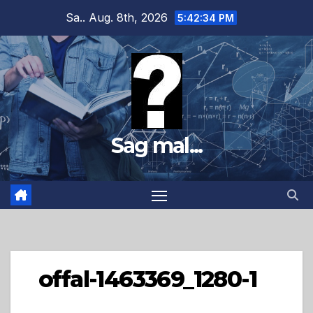
Zum
Sa.. Aug. 8th, 2026
5:42:36 PM
Inhalt
springen
Sag mal...
offal-1463369_1280-1