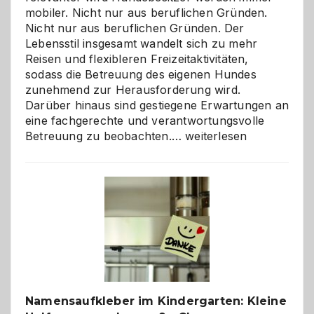
mobiler. Nicht nur aus beruflichen Gründen.
Nicht nur aus beruflichen Gründen. Der
Lebensstil insgesamt wandelt sich zu mehr
Reisen und flexibleren Freizeitaktivitäten,
sodass die Betreuung des eigenen Hundes
zunehmend zur Herausforderung wird.
Darüber hinaus sind gestiegene Erwartungen an
eine fachgerechte und verantwortungsvolle
Betreuung
Betreuung zu beobachten.…
weiterlesen
mit
Verantwortung
–
wann
ist
eine
Hundepension
die
richtige
Wahl?
Namensaufkleber im Kindergarten: Kleine