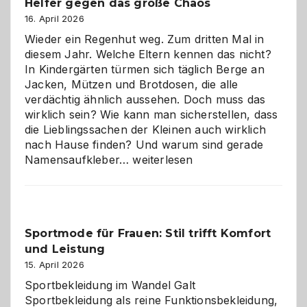
Helfer gegen das große Chaos
16. April 2026
Wieder ein Regenhut weg. Zum dritten Mal in
diesem Jahr. Welche Eltern kennen das nicht?
In Kindergärten türmen sich täglich Berge an
Jacken, Mützen und Brotdosen, die alle
verdächtig ähnlich aussehen. Doch muss das
wirklich sein? Wie kann man sicherstellen, dass
die Lieblingssachen der Kleinen auch wirklich
nach Hause finden? Und warum sind gerade
Namensaufkleber
Namensaufkleber…
weiterlesen
im
Kindergarten:
Kleine
Helfer
Sportmode für Frauen: Stil trifft Komfort
gegen
und Leistung
das
große
15. April 2026
Chaos
Sportbekleidung im Wandel Galt
Sportbekleidung als reine Funktionsbekleidung,