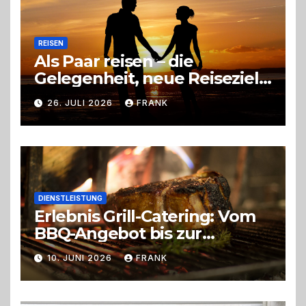
REISEN
Als Paar reisen – die
Gelegenheit, neue Reiseziele
zu entdecken
26. JULI 2026
FRANK
DIENSTLEISTUNG
Erlebnis Grill-Catering: Vom
BBQ-Angebot bis zur
perfekten Eventorganisation
10. JUNI 2026
FRANK
Trend zu Outdoor-Events,
Erlebnisgastronomie und
Live-Cooking