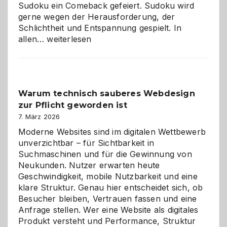
Sudoku ein Comeback gefeiert. Sudoku wird
gerne wegen der Herausforderung, der
Schlichtheit und Entspannung gespielt. In
Sudoku
allen…
weiterlesen
entdecken:
Der
Klassiker
unter
Warum technisch sauberes Webdesign
den
zur Pflicht geworden ist
Logikrätseln
7. März 2026
Moderne Websites sind im digitalen Wettbewerb
unverzichtbar – für Sichtbarkeit in
Suchmaschinen und für die Gewinnung von
Neukunden. Nutzer erwarten heute
Geschwindigkeit, mobile Nutzbarkeit und eine
klare Struktur. Genau hier entscheidet sich, ob
Besucher bleiben, Vertrauen fassen und eine
Anfrage stellen. Wer eine Website als digitales
Produkt versteht und Performance, Struktur