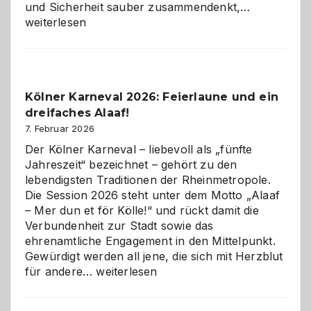
Warum
und Sicherheit sauber zusammendenkt,…
technisch
weiterlesen
sauberes
Webdesig
zur
Pflicht
Kölner Karneval 2026: Feierlaune und ein
geworden
dreifaches Alaaf!
ist
7. Februar 2026
Der Kölner Karneval – liebevoll als „fünfte
Jahreszeit“ bezeichnet – gehört zu den
lebendigsten Traditionen der Rheinmetropole.
Die Session 2026 steht unter dem Motto „Alaaf
– Mer dun et för Kölle!“ und rückt damit die
Verbundenheit zur Stadt sowie das
ehrenamtliche Engagement in den Mittelpunkt.
Gewürdigt werden all jene, die sich mit Herzblut
Kölner
für andere…
weiterlesen
Karneval
2026: