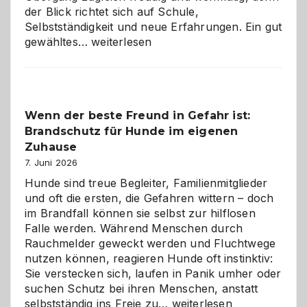
der Blick richtet sich auf Schule,
Selbstständigkeit und neue Erfahrungen. Ein gut
Abschied
gewähltes…
weiterlesen
aus
der
Kita
bewusst
Wenn der beste Freund in Gefahr ist:
und
Brandschutz für Hunde im eigenen
herzlich
gestalten
Zuhause
7. Juni 2026
Hunde sind treue Begleiter, Familienmitglieder
und oft die ersten, die Gefahren wittern – doch
im Brandfall können sie selbst zur hilflosen
Falle werden. Während Menschen durch
Rauchmelder geweckt werden und Fluchtwege
nutzen können, reagieren Hunde oft instinktiv:
Sie verstecken sich, laufen in Panik umher oder
suchen Schutz bei ihren Menschen, anstatt
Wenn
selbstständig ins Freie zu…
weiterlesen