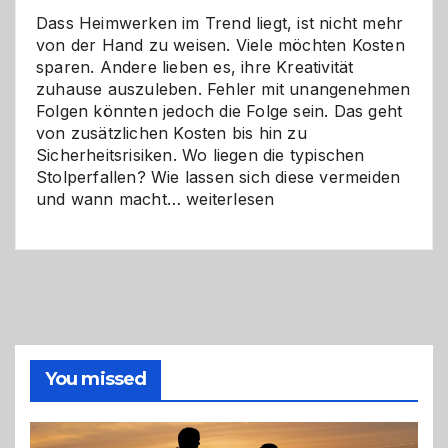
Dass Heimwerken im Trend liegt, ist nicht mehr
von der Hand zu weisen. Viele möchten Kosten
sparen. Andere lieben es, ihre Kreativität
zuhause auszuleben. Fehler mit unangenehmen
Folgen könnten jedoch die Folge sein. Das geht
von zusätzlichen Kosten bis hin zu
Sicherheitsrisiken. Wo liegen die typischen
Stolperfallen? Wie lassen sich diese vermeiden
Selber
und wann macht…
weiterlesen
machen
oder
Profi
holen?
So
triffst
du
die
You missed
richtige
Entscheidung