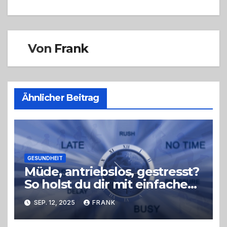
Von
Frank
Ähnlicher Beitrag
GESUNDHEIT
Müde, antriebslos, gestresst?
So holst du dir mit einfachen
Tricks neue Energie zurück –
SEP. 12, 2025
FRANK
ohne radikale
Veränderungen