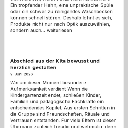
Ein tropfender Hahn, eine unpraktische Spüle
oder ein schwer zu reinigendes Waschbecken
können schnell stören. Deshalb lohnt es sich,
Produkte nicht nur nach Optik auszuwählen,
Bad
sondern auch…
weiterlesen
und
Küche
einfach
besser
Abschied aus der Kita bewusst und
verstehen
herzlich gestalten
9. Juni 2026
Warum dieser Moment besondere
Aufmerksamkeit verdient Wenn die
Kindergartenzeit endet, schließen Kinder,
Familien und pädagogische Fachkräfte ein
entscheidendes Kapitel. Aus ersten Schritten in
die Gruppe sind Freundschaften, Rituale und
Vertrauen entstanden. Für viele Eltern ist dieser
Übergang zugleich freudig und wehmütig, denn