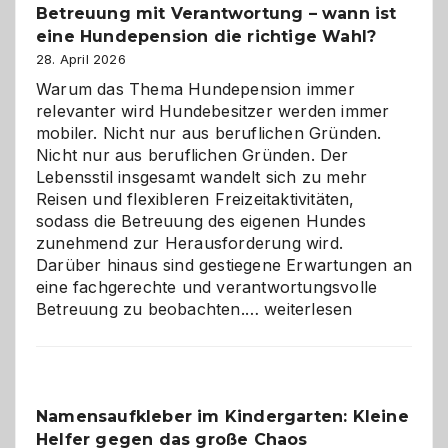
Betreuung mit Verantwortung – wann ist
eine Hundepension die richtige Wahl?
28. April 2026
Warum das Thema Hundepension immer
relevanter wird Hundebesitzer werden immer
mobiler. Nicht nur aus beruflichen Gründen.
Nicht nur aus beruflichen Gründen. Der
Lebensstil insgesamt wandelt sich zu mehr
Reisen und flexibleren Freizeitaktivitäten,
sodass die Betreuung des eigenen Hundes
zunehmend zur Herausforderung wird.
Darüber hinaus sind gestiegene Erwartungen an
eine fachgerechte und verantwortungsvolle
Betreuung
Betreuung zu beobachten.…
weiterlesen
mit
Verantwortung
–
wann
Namensaufkleber im Kindergarten: Kleine
ist
Helfer gegen das große Chaos
eine