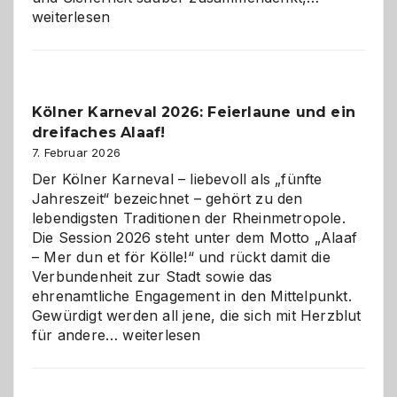
technisch
weiterlesen
sauberes
Webdesig
zur
Pflicht
Kölner Karneval 2026: Feierlaune und ein
geworden
dreifaches Alaaf!
ist
7. Februar 2026
Der Kölner Karneval – liebevoll als „fünfte
Jahreszeit“ bezeichnet – gehört zu den
lebendigsten Traditionen der Rheinmetropole.
Die Session 2026 steht unter dem Motto „Alaaf
– Mer dun et för Kölle!“ und rückt damit die
Verbundenheit zur Stadt sowie das
ehrenamtliche Engagement in den Mittelpunkt.
Gewürdigt werden all jene, die sich mit Herzblut
Kölner
für andere…
weiterlesen
Karneval
2026:
Feierlaune