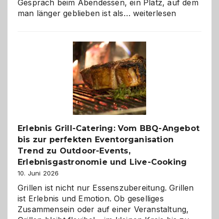
Gespräch beim Abendessen, ein Platz, auf dem
Als
man länger geblieben ist als…
weiterlesen
Paar
reisen
–
die
Gelegenheit,
neue
Reiseziele
zu
entdecken
Erlebnis Grill-Catering: Vom BBQ-Angebot
bis zur perfekten Eventorganisation
Trend zu Outdoor-Events,
Erlebnisgastronomie und Live-Cooking
10. Juni 2026
Grillen ist nicht nur Essenszubereitung. Grillen
ist Erlebnis und Emotion. Ob geselliges
Zusammensein oder auf einer Veranstaltung,