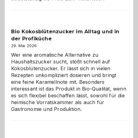
der
beste
Freund
in
Bio Kokosblütenzucker im Alltag und in
Gefahr
der Profiküche
ist:
Brandschutz
29. Mai 2026
für
Wer eine aromatische Alternative zu
Hunde
Haushaltszucker sucht, stößt schnell auf
im
Kokosblütenzucker. Er lässt sich in vielen
eigenen
Rezepten unkompliziert dosieren und bringt
Zuhause
eine feine Karamellnote mit. Besonders
interessant ist das Produkt in Bio-Qualität, wenn
es sich flexibel beschaffen lässt, sowohl für die
heimische Vorratskammer als auch für
Gastronomie und Produktion.