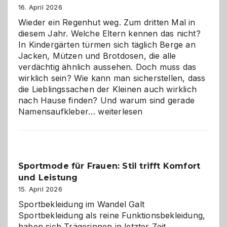
Hundepension
16. April 2026
die
Wieder ein Regenhut weg. Zum dritten Mal in
richtige
diesem Jahr. Welche Eltern kennen das nicht?
Wahl?
In Kindergärten türmen sich täglich Berge an
Jacken, Mützen und Brotdosen, die alle
verdächtig ähnlich aussehen. Doch muss das
wirklich sein? Wie kann man sicherstellen, dass
die Lieblingssachen der Kleinen auch wirklich
nach Hause finden? Und warum sind gerade
Namensaufkleber
Namensaufkleber…
weiterlesen
im
Kindergarten:
Kleine
Helfer
Sportmode für Frauen: Stil trifft Komfort
gegen
und Leistung
das
große
15. April 2026
Chaos
Sportbekleidung im Wandel Galt
Sportbekleidung als reine Funktionsbekleidung,
haben sich Trägerinnen in letzter Zeit