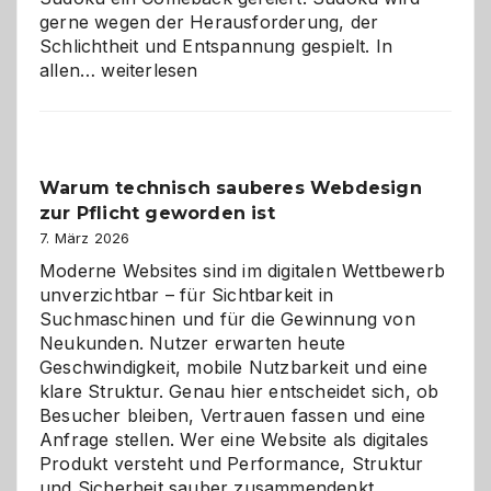
gerne wegen der Herausforderung, der
Schlichtheit und Entspannung gespielt. In
Sudoku
allen…
weiterlesen
entdecken:
Der
Klassiker
unter
Warum technisch sauberes Webdesign
den
zur Pflicht geworden ist
Logikrätseln
7. März 2026
Moderne Websites sind im digitalen Wettbewerb
unverzichtbar – für Sichtbarkeit in
Suchmaschinen und für die Gewinnung von
Neukunden. Nutzer erwarten heute
Geschwindigkeit, mobile Nutzbarkeit und eine
klare Struktur. Genau hier entscheidet sich, ob
Besucher bleiben, Vertrauen fassen und eine
Anfrage stellen. Wer eine Website als digitales
Produkt versteht und Performance, Struktur
Warum
und Sicherheit sauber zusammendenkt,…