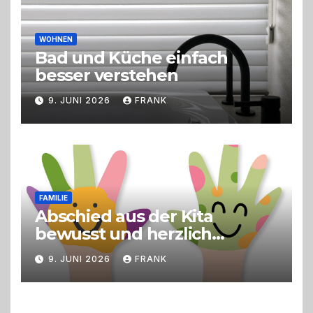
WOHNEN
Bad und Küche einfach
besser verstehen
9. JUNI 2026
FRANK
FAMILIE
Abschied aus der Kita
bewusst und herzlich
gestalten
9. JUNI 2026
FRANK