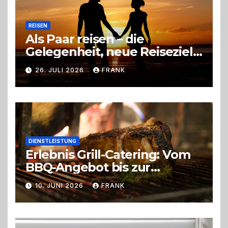
REISEN
Als Paar reisen – die
Gelegenheit, neue Reiseziele
zu entdecken
26. JULI 2026
FRANK
DIENSTLEISTUNG
Erlebnis Grill-Catering: Vom
BBQ-Angebot bis zur
perfekten Eventorganisation
10. JUNI 2026
FRANK
Trend zu Outdoor-Events,
Erlebnisgastronomie und
Live-Cooking