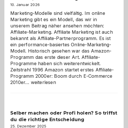
10. Januar 2026
Marketing-Modelle sind vielfältig. Im online
Marketing gibt es ein Modell, das wir in
unserem Beitrag näher ansehen möchten:
Affiliate-Marketing. Affiliate Marketing ist auch
bekannt als Affiliate-Partnerprogramm. Es ist
ein performance-basiertes Online-Marketing-
Modell. Historisch gesehen war das Amazon-
Programm das erste dieser Art. Affiliate-
Programme haben sich weiterentwickelt.
Zeitstrahl 1996 Amazon startet erstes Affiliate-
Programm 2000er: Boom durch E-Commerce
Affiliate-
2010er…
weiterlesen
Programm
im
Überblick:
Chancen,
Selber machen oder Profi holen? So triffst
Herausforderungen
du die richtige Entscheidung
und
Zukunft
25. Dezember 2025