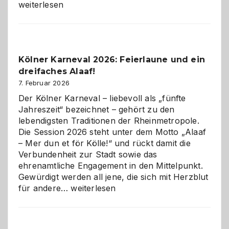
technisch
weiterlesen
sauberes
Webdesig
zur
Pflicht
Kölner Karneval 2026: Feierlaune und ein
geworden
dreifaches Alaaf!
ist
7. Februar 2026
Der Kölner Karneval – liebevoll als „fünfte
Jahreszeit“ bezeichnet – gehört zu den
lebendigsten Traditionen der Rheinmetropole.
Die Session 2026 steht unter dem Motto „Alaaf
– Mer dun et för Kölle!“ und rückt damit die
Verbundenheit zur Stadt sowie das
ehrenamtliche Engagement in den Mittelpunkt.
Gewürdigt werden all jene, die sich mit Herzblut
Kölner
für andere…
weiterlesen
Karneval
2026:
Feierlaune