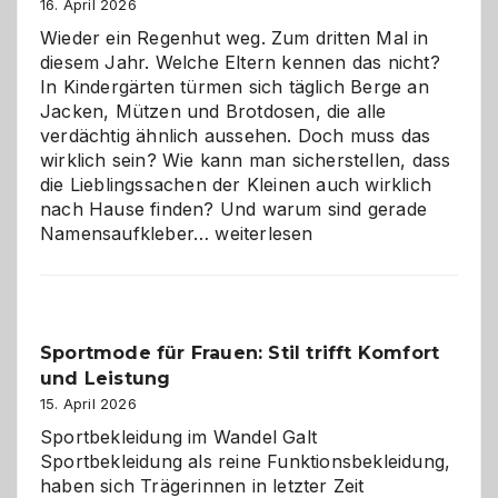
16. April 2026
Wieder ein Regenhut weg. Zum dritten Mal in
diesem Jahr. Welche Eltern kennen das nicht?
In Kindergärten türmen sich täglich Berge an
Jacken, Mützen und Brotdosen, die alle
verdächtig ähnlich aussehen. Doch muss das
wirklich sein? Wie kann man sicherstellen, dass
die Lieblingssachen der Kleinen auch wirklich
nach Hause finden? Und warum sind gerade
Namensaufkleber
Namensaufkleber…
weiterlesen
im
Kindergarten:
Kleine
Helfer
Sportmode für Frauen: Stil trifft Komfort
gegen
und Leistung
das
große
15. April 2026
Chaos
Sportbekleidung im Wandel Galt
Sportbekleidung als reine Funktionsbekleidung,
haben sich Trägerinnen in letzter Zeit