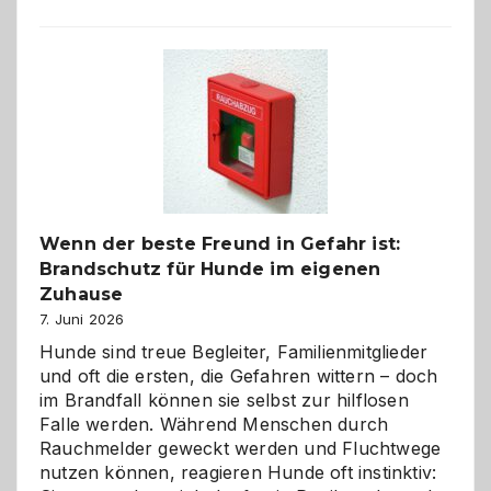
aus
der
Kita
bewusst
und
herzlich
gestalten
Wenn der beste Freund in Gefahr ist:
Brandschutz für Hunde im eigenen
Zuhause
7. Juni 2026
Hunde sind treue Begleiter, Familienmitglieder
und oft die ersten, die Gefahren wittern – doch
im Brandfall können sie selbst zur hilflosen
Falle werden. Während Menschen durch
Rauchmelder geweckt werden und Fluchtwege
nutzen können, reagieren Hunde oft instinktiv: