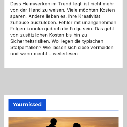
Dass Heimwerken im Trend liegt, ist nicht mehr
von der Hand zu weisen. Viele möchten Kosten
sparen. Andere lieben es, ihre Kreativität
zuhause auszuleben. Fehler mit unangenehmen
Folgen könnten jedoch die Folge sein. Das geht
von zusätzlichen Kosten bis hin zu
Sicherheitsrisiken. Wo liegen die typischen
Stolperfallen? Wie lassen sich diese vermeiden
Selber
und wann macht…
weiterlesen
machen
oder
Profi
holen?
So
triffst
du
die
You missed
richtige
Entscheidung