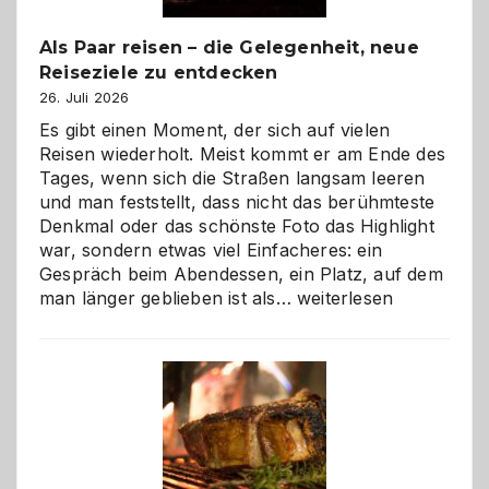
Als Paar reisen – die Gelegenheit, neue
Reiseziele zu entdecken
26. Juli 2026
Es gibt einen Moment, der sich auf vielen
Reisen wiederholt. Meist kommt er am Ende des
Tages, wenn sich die Straßen langsam leeren
und man feststellt, dass nicht das berühmteste
Denkmal oder das schönste Foto das Highlight
war, sondern etwas viel Einfacheres: ein
Gespräch beim Abendessen, ein Platz, auf dem
Als
man länger geblieben ist als…
weiterlesen
Paar
reisen
–
die
Gelegenheit,
neue
Reiseziele