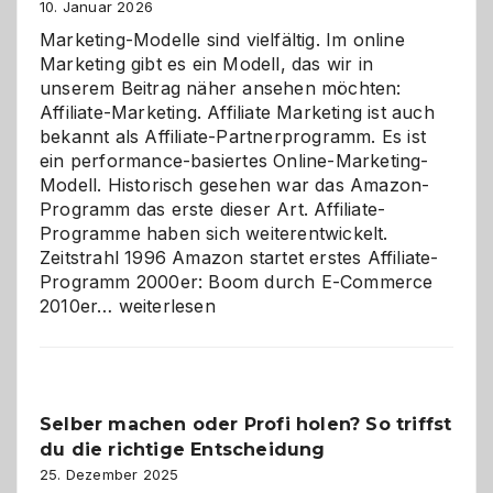
10. Januar 2026
Marketing-Modelle sind vielfältig. Im online
Marketing gibt es ein Modell, das wir in
unserem Beitrag näher ansehen möchten:
Affiliate-Marketing. Affiliate Marketing ist auch
bekannt als Affiliate-Partnerprogramm. Es ist
ein performance-basiertes Online-Marketing-
Modell. Historisch gesehen war das Amazon-
Programm das erste dieser Art. Affiliate-
Programme haben sich weiterentwickelt.
Zeitstrahl 1996 Amazon startet erstes Affiliate-
Programm 2000er: Boom durch E-Commerce
Affiliate-
2010er…
weiterlesen
Programm
im
Überblick:
Chancen,
Selber machen oder Profi holen? So triffst
Herausforderungen
du die richtige Entscheidung
und
Zukunft
25. Dezember 2025