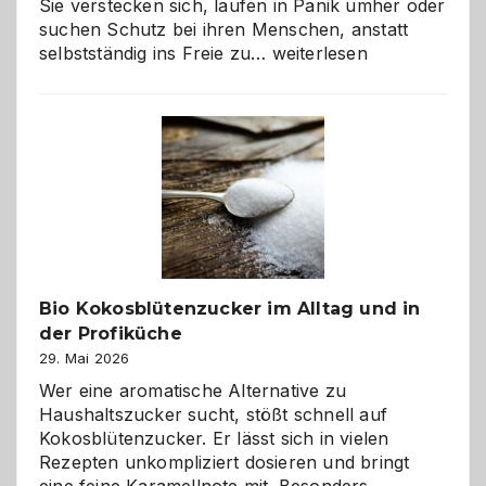
Sie verstecken sich, laufen in Panik umher oder
suchen Schutz bei ihren Menschen, anstatt
Wenn
selbstständig ins Freie zu…
weiterlesen
der
beste
Freund
in
Gefahr
ist:
Brandschutz
für
Hunde
im
Bio Kokosblütenzucker im Alltag und in
eigenen
der Profiküche
Zuhause
29. Mai 2026
Wer eine aromatische Alternative zu
Haushaltszucker sucht, stößt schnell auf
Kokosblütenzucker. Er lässt sich in vielen
Rezepten unkompliziert dosieren und bringt