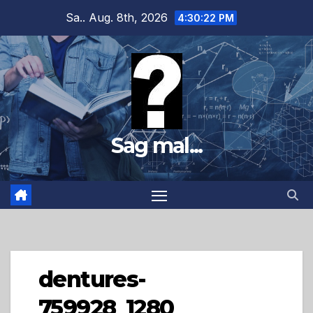
Zum
Sa.. Aug. 8th, 2026
4:30:23 PM
Inhalt
springen
Sag mal...
dentures-
759928_1280