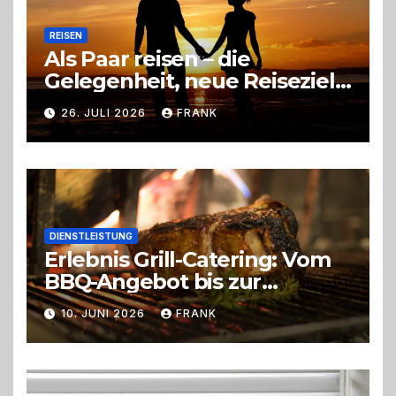
REISEN
Als Paar reisen – die
Gelegenheit, neue Reiseziele
zu entdecken
26. JULI 2026
FRANK
DIENSTLEISTUNG
Erlebnis Grill-Catering: Vom
BBQ-Angebot bis zur
perfekten Eventorganisation
10. JUNI 2026
FRANK
Trend zu Outdoor-Events,
Erlebnisgastronomie und
Live-Cooking