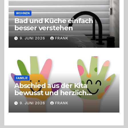
WOHNEN
Bad und Küche einfach
besser verstehen
9. JUNI 2026
FRANK
FAMILIE
Abschied aus der Kita
bewusst und herzlich
gestalten
9. JUNI 2026
FRANK