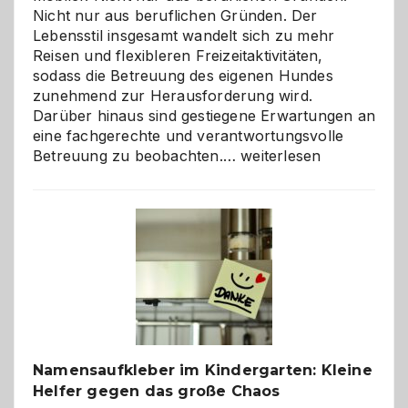
Nicht nur aus beruflichen Gründen. Der
Lebensstil insgesamt wandelt sich zu mehr
Reisen und flexibleren Freizeitaktivitäten,
sodass die Betreuung des eigenen Hundes
zunehmend zur Herausforderung wird.
Darüber hinaus sind gestiegene Erwartungen an
eine fachgerechte und verantwortungsvolle
Betreuung
Betreuung zu beobachten.…
weiterlesen
mit
Verantwortung
–
wann
ist
eine
Hundepension
die
richtige
Wahl?
Namensaufkleber im Kindergarten: Kleine
Helfer gegen das große Chaos