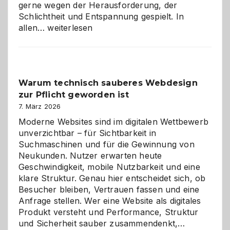
gerne wegen der Herausforderung, der
Schlichtheit und Entspannung gespielt. In
Sudoku
allen…
weiterlesen
entdecken:
Der
Klassiker
unter
Warum technisch sauberes Webdesign
den
zur Pflicht geworden ist
Logikrätseln
7. März 2026
Moderne Websites sind im digitalen Wettbewerb
unverzichtbar – für Sichtbarkeit in
Suchmaschinen und für die Gewinnung von
Neukunden. Nutzer erwarten heute
Geschwindigkeit, mobile Nutzbarkeit und eine
klare Struktur. Genau hier entscheidet sich, ob
Besucher bleiben, Vertrauen fassen und eine
Anfrage stellen. Wer eine Website als digitales
Produkt versteht und Performance, Struktur
Warum
und Sicherheit sauber zusammendenkt,…