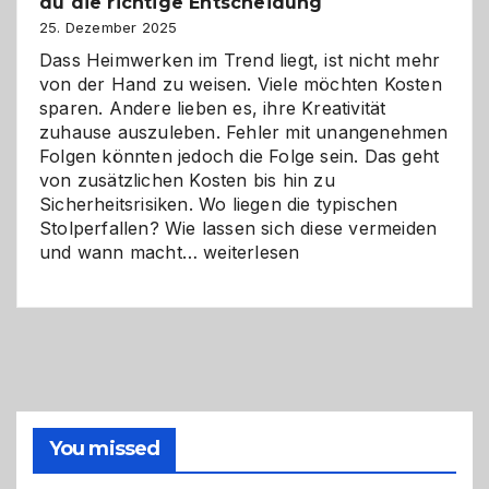
du die richtige Entscheidung
und
Zukunft
25. Dezember 2025
Dass Heimwerken im Trend liegt, ist nicht mehr
von der Hand zu weisen. Viele möchten Kosten
sparen. Andere lieben es, ihre Kreativität
zuhause auszuleben. Fehler mit unangenehmen
Folgen könnten jedoch die Folge sein. Das geht
von zusätzlichen Kosten bis hin zu
Sicherheitsrisiken. Wo liegen die typischen
Stolperfallen? Wie lassen sich diese vermeiden
Selber
und wann macht…
weiterlesen
machen
oder
Profi
holen?
So
triffst
du
die
You missed
richtige