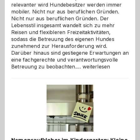
relevanter wird Hundebesitzer werden immer
mobiler. Nicht nur aus beruflichen Gründen.
Nicht nur aus beruflichen Gründen. Der
Lebensstil insgesamt wandelt sich zu mehr
Reisen und flexibleren Freizeitaktivitäten,
sodass die Betreuung des eigenen Hundes
zunehmend zur Herausforderung wird.
Darüber hinaus sind gestiegene Erwartungen an
eine fachgerechte und verantwortungsvolle
Betreuung
Betreuung zu beobachten.…
weiterlesen
mit
Verantwortung
–
wann
ist
eine
Hundepension
die
richtige
Wahl?