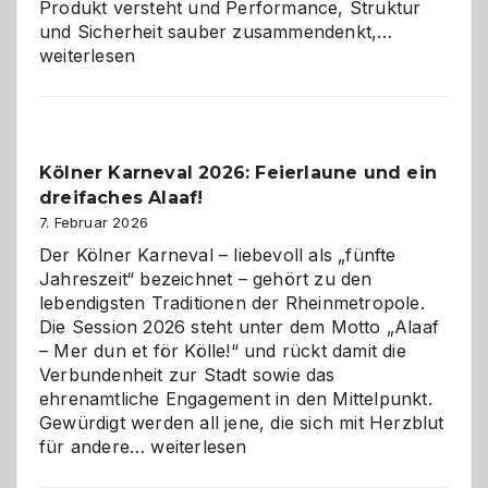
Produkt versteht und Performance, Struktur
Warum
und Sicherheit sauber zusammendenkt,…
technisch
weiterlesen
sauberes
Webdesig
zur
Pflicht
Kölner Karneval 2026: Feierlaune und ein
geworden
dreifaches Alaaf!
ist
7. Februar 2026
Der Kölner Karneval – liebevoll als „fünfte
Jahreszeit“ bezeichnet – gehört zu den
lebendigsten Traditionen der Rheinmetropole.
Die Session 2026 steht unter dem Motto „Alaaf
– Mer dun et för Kölle!“ und rückt damit die
Verbundenheit zur Stadt sowie das
ehrenamtliche Engagement in den Mittelpunkt.
Gewürdigt werden all jene, die sich mit Herzblut
Kölner
für andere…
weiterlesen
Karneval