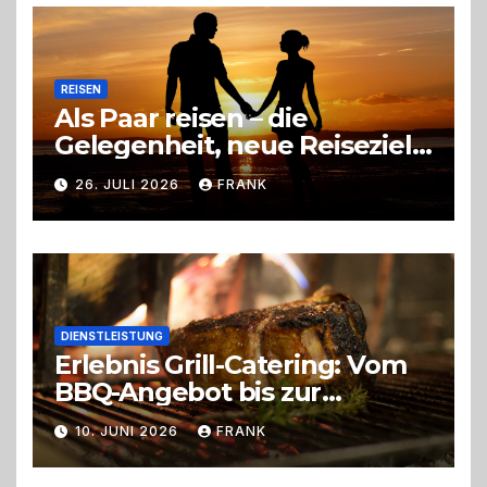
Entscheidung
REISEN
Als Paar reisen – die
Gelegenheit, neue Reiseziele
zu entdecken
26. JULI 2026
FRANK
DIENSTLEISTUNG
Erlebnis Grill-Catering: Vom
BBQ-Angebot bis zur
perfekten Eventorganisation
10. JUNI 2026
FRANK
Trend zu Outdoor-Events,
Erlebnisgastronomie und