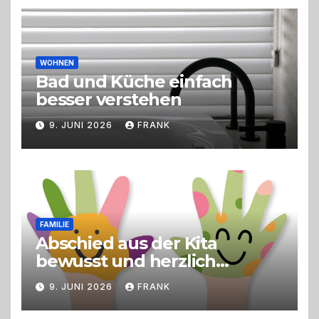
Live-Cooking
WOHNEN
Bad und Küche einfach
besser verstehen
9. JUNI 2026
FRANK
FAMILIE
Abschied aus der Kita
bewusst und herzlich
gestalten
9. JUNI 2026
FRANK