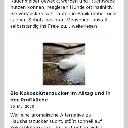
Rauchmelder geweckt werden und Fluchtwege
nutzen können, reagieren Hunde oft instinktiv:
Sie verstecken sich, laufen in Panik umher oder
suchen Schutz bei ihren Menschen, anstatt
Wenn
selbstständig ins Freie zu…
weiterlesen
der
beste
Freund
in
Gefahr
ist:
Brandschutz
für
Hunde
im
Bio Kokosblütenzucker im Alltag und in
eigenen
der Profiküche
Zuhause
29. Mai 2026
Wer eine aromatische Alternative zu
Haushaltszucker sucht, stößt schnell auf
Kokosblütenzucker. Er lässt sich in vielen