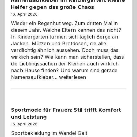
Namensaufkleber im Kindergarten: Kleine
Helfer gegen das große Chaos
16. April 2026
Wieder ein Regenhut weg. Zum dritten Mal in
diesem Jahr. Welche Eltern kennen das nicht?
In Kindergärten türmen sich täglich Berge an
Jacken, Mützen und Brotdosen, die alle
verdächtig ähnlich aussehen. Doch muss das
wirklich sein? Wie kann man sicherstellen, dass
die Lieblingssachen der Kleinen auch wirklich
nach Hause finden? Und warum sind gerade
Namensaufkleber
Namensaufkleber…
weiterlesen
im
Kindergarten:
Kleine
Helfer
Sportmode für Frauen: Stil trifft Komfort
gegen
und Leistung
das
große
15. April 2026
Chaos
Sportbekleidung im Wandel Galt