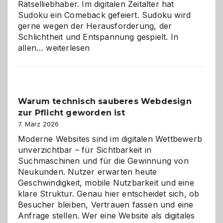
Rätselliebhaber. Im digitalen Zeitalter hat
Sudoku ein Comeback gefeiert. Sudoku wird
gerne wegen der Herausforderung, der
Schlichtheit und Entspannung gespielt. In
Sudoku
allen…
weiterlesen
entdecken:
Der
Klassiker
unter
Warum technisch sauberes Webdesign
den
zur Pflicht geworden ist
Logikrätseln
7. März 2026
Moderne Websites sind im digitalen Wettbewerb
unverzichtbar – für Sichtbarkeit in
Suchmaschinen und für die Gewinnung von
Neukunden. Nutzer erwarten heute
Geschwindigkeit, mobile Nutzbarkeit und eine
klare Struktur. Genau hier entscheidet sich, ob
Besucher bleiben, Vertrauen fassen und eine
Anfrage stellen. Wer eine Website als digitales