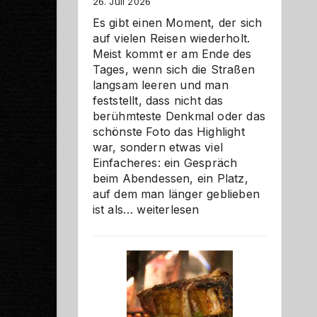
26. Juli 2026
Es gibt einen Moment, der sich
auf vielen Reisen wiederholt.
Meist kommt er am Ende des
Tages, wenn sich die Straßen
langsam leeren und man
feststellt, dass nicht das
berühmteste Denkmal oder das
schönste Foto das Highlight
war, sondern etwas viel
Einfacheres: ein Gespräch
beim Abendessen, ein Platz,
auf dem man länger geblieben
Als
ist als…
weiterlesen
Paar
reisen
–
die
Gelegenheit,
neue