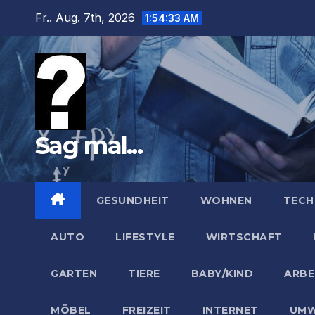
Zum
Fr.. Aug. 7th, 2026
1:54:35 AM
Inhalt
springen
Sag mal...
GESUNDHEIT
WOHNEN
TECH
AUTO
LIFESTYLE
WIRTSCHAFT
GARTEN
TIERE
BABY/KIND
ARBE
MÖBEL
FREIZEIT
INTERNET
UMW