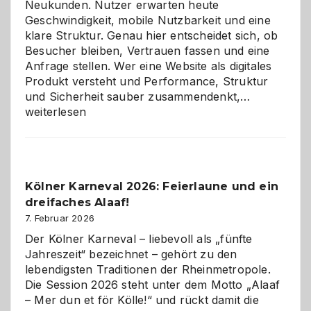
Neukunden. Nutzer erwarten heute
Geschwindigkeit, mobile Nutzbarkeit und eine
klare Struktur. Genau hier entscheidet sich, ob
Besucher bleiben, Vertrauen fassen und eine
Anfrage stellen. Wer eine Website als digitales
Produkt versteht und Performance, Struktur
Warum
und Sicherheit sauber zusammendenkt,…
technisch
weiterlesen
sauberes
Webdesig
zur
Pflicht
Kölner Karneval 2026: Feierlaune und ein
geworden
dreifaches Alaaf!
ist
7. Februar 2026
Der Kölner Karneval – liebevoll als „fünfte
Jahreszeit“ bezeichnet – gehört zu den
lebendigsten Traditionen der Rheinmetropole.
Die Session 2026 steht unter dem Motto „Alaaf
– Mer dun et för Kölle!“ und rückt damit die