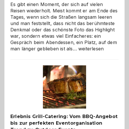
Es gibt einen Moment, der sich auf vielen
Reisen wiederholt. Meist kommt er am Ende des
Tages, wenn sich die Straßen langsam leeren
und man feststellt, dass nicht das berühmteste
Denkmal oder das schönste Foto das Highlight
war, sondern etwas viel Einfacheres: ein
Gespräch beim Abendessen, ein Platz, auf dem
Als
man länger geblieben ist als…
weiterlesen
Paar
reisen
–
die
Gelegenheit,
neue
Reiseziele
zu
entdecken
Erlebnis Grill-Catering: Vom BBQ-Angebot
bis zur perfekten Eventorganisation