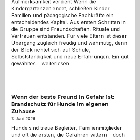
Aufmerksamkeit verdient Wenn die
Kindergartenzeit endet, schließen Kinder,
Familien und pädagogische Fachkräfte ein
entscheidendes Kapitel. Aus ersten Schritten in
die Gruppe sind Freundschaften, Rituale und
Vertrauen entstanden. Für viele Eltern ist dieser
Übergang zugleich freudig und wehmütig, denn
der Blick richtet sich auf Schule,
Selbstständigkeit und neue Erfahrungen. Ein gut
Abschied
gewähltes…
weiterlesen
aus
der
Kita
bewusst
Wenn der beste Freund in Gefahr ist:
und
Brandschutz für Hunde im eigenen
herzlich
gestalten
Zuhause
7. Juni 2026
Hunde sind treue Begleiter, Familienmitglieder
und oft die ersten, die Gefahren wittern – doch