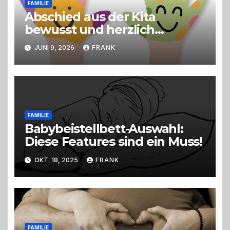
FAMILIE
Abschied aus der Kita
bewusst und herzlich
gestalten
JUNI 9, 2026
FRANK
FAMILIE
Babybeistellbett-Auswahl:
Diese Features sind ein Muss!
OKT. 18, 2025
FRANK
FAMILIE