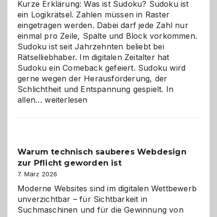
Kurze Erklärung: Was ist Sudoku? Sudoku ist
ein Logikrätsel. Zahlen müssen in Raster
eingetragen werden. Dabei darf jede Zahl nur
einmal pro Zeile, Spalte und Block vorkommen.
Sudoku ist seit Jahrzehnten beliebt bei
Rätselliebhaber. Im digitalen Zeitalter hat
Sudoku ein Comeback gefeiert. Sudoku wird
gerne wegen der Herausforderung, der
Schlichtheit und Entspannung gespielt. In
Sudoku
allen…
weiterlesen
entdecken:
Der
Klassiker
unter
Warum technisch sauberes Webdesign
den
zur Pflicht geworden ist
Logikrätseln
7. März 2026
Moderne Websites sind im digitalen Wettbewerb
unverzichtbar – für Sichtbarkeit in
Suchmaschinen und für die Gewinnung von