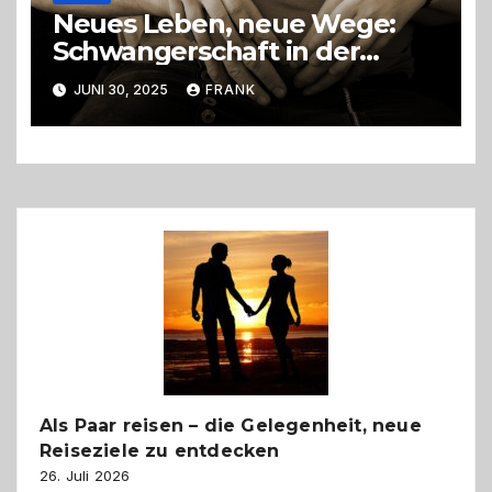
Neues Leben, neue Wege:
Schwangerschaft in der
LGBTQ+ Community
JUNI 30, 2025
FRANK
Als Paar reisen – die Gelegenheit, neue
Reiseziele zu entdecken
26. Juli 2026