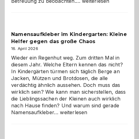
Betreuung
Betreuung zu beobachten.…
weiterlesen
mit
Verantwortung
–
wann
Namensaufkleber im Kindergarten: Kleine
ist
Helfer gegen das große Chaos
eine
Hundepension
16. April 2026
die
Wieder ein Regenhut weg. Zum dritten Mal in
richtige
diesem Jahr. Welche Eltern kennen das nicht?
Wahl?
In Kindergärten türmen sich täglich Berge an
Jacken, Mützen und Brotdosen, die alle
verdächtig ähnlich aussehen. Doch muss das
wirklich sein? Wie kann man sicherstellen, dass
die Lieblingssachen der Kleinen auch wirklich
nach Hause finden? Und warum sind gerade
Namensaufkleber
Namensaufkleber…
weiterlesen
im
Kindergarten:
Kleine