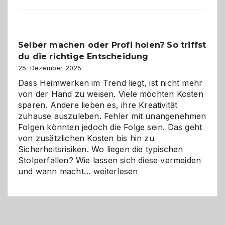
Programm
im
Überblick:
Chancen,
Selber machen oder Profi holen? So triffst
Herausforderungen
du die richtige Entscheidung
und
Zukunft
25. Dezember 2025
Dass Heimwerken im Trend liegt, ist nicht mehr
von der Hand zu weisen. Viele möchten Kosten
sparen. Andere lieben es, ihre Kreativität
zuhause auszuleben. Fehler mit unangenehmen
Folgen könnten jedoch die Folge sein. Das geht
von zusätzlichen Kosten bis hin zu
Sicherheitsrisiken. Wo liegen die typischen
Stolperfallen? Wie lassen sich diese vermeiden
Selber
und wann macht…
weiterlesen
machen
oder
Profi
holen?