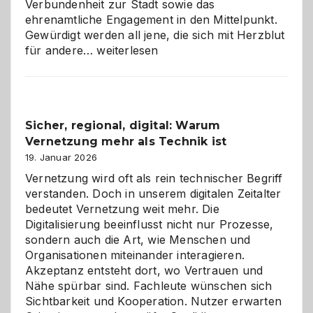
Verbundenheit zur Stadt sowie das
ehrenamtliche Engagement in den Mittelpunkt.
Gewürdigt werden all jene, die sich mit Herzblut
Kölner
für andere…
weiterlesen
Karneval
2026:
Feierlaune
und
Sicher, regional, digital: Warum
ein
Vernetzung mehr als Technik ist
dreifaches
Alaaf!
19. Januar 2026
Vernetzung wird oft als rein technischer Begriff
verstanden. Doch in unserem digitalen Zeitalter
bedeutet Vernetzung weit mehr. Die
Digitalisierung beeinflusst nicht nur Prozesse,
sondern auch die Art, wie Menschen und
Organisationen miteinander interagieren.
Akzeptanz entsteht dort, wo Vertrauen und
Nähe spürbar sind. Fachleute wünschen sich
Sichtbarkeit und Kooperation. Nutzer erwarten