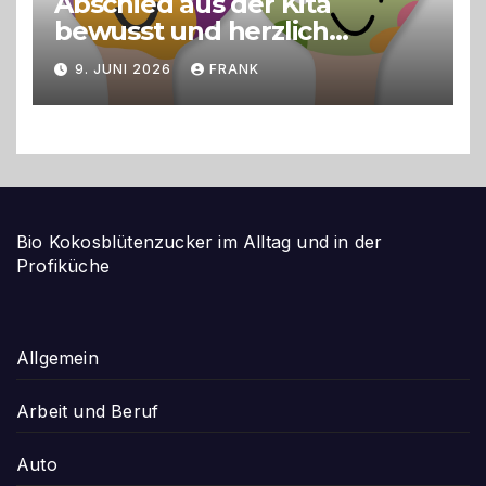
Abschied aus der Kita
bewusst und herzlich
gestalten
9. JUNI 2026
FRANK
Bio Kokosblütenzucker im Alltag und in der
Profiküche
Allgemein
Arbeit und Beruf
Auto