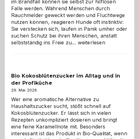
im Brandfall können sie selbst zur hilflosen
Falle werden. Während Menschen durch
Rauchmelder geweckt werden und Fluchtwege
nutzen können, reagieren Hunde oft instinktiv:
Sie verstecken sich, laufen in Panik umher oder
suchen Schutz bei ihren Menschen, anstatt
Wenn
selbstständig ins Freie zu…
weiterlesen
der
beste
Freund
in
Bio Kokosblütenzucker im Alltag und in
Gefahr
der Profiküche
ist:
Brandschutz
29. Mai 2026
für
Wer eine aromatische Alternative zu
Hunde
Haushaltszucker sucht, stößt schnell auf
im
Kokosblütenzucker. Er lässt sich in vielen
eigenen
Rezepten unkompliziert dosieren und bringt
Zuhause
eine feine Karamellnote mit. Besonders
interessant ist das Produkt in Bio-Qualität, wenn