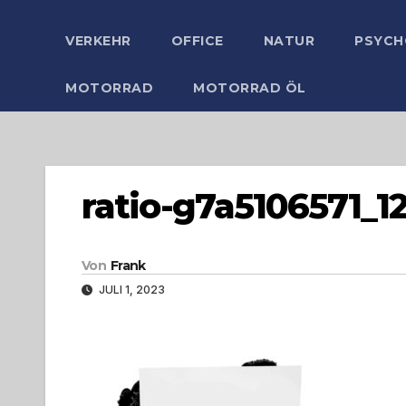
VERKEHR
OFFICE
NATUR
PSYCH
MOTORRAD
MOTORRAD ÖL
ratio-g7a5106571_1
Von
Frank
JULI 1, 2023