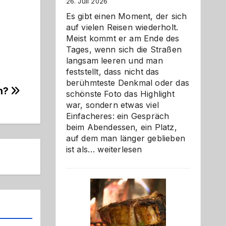
26. Juli 2026
Es gibt einen Moment, der sich
auf vielen Reisen wiederholt.
Meist kommt er am Ende des
Tages, wenn sich die Straßen
langsam leeren und man
feststellt, dass nicht das
berühmteste Denkmal oder das
nn?
schönste Foto das Highlight
war, sondern etwas viel
Einfacheres: ein Gespräch
beim Abendessen, ein Platz,
auf dem man länger geblieben
Als
ist als…
weiterlesen
Paar
reisen
–
die
Gelegenheit,
neue