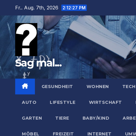
Zum
Fr.. Aug. 7th, 2026
2:12:28 PM
Inhalt
springen
Sag mal...
GESUNDHEIT
WOHNEN
TECH
AUTO
LIFESTYLE
WIRTSCHAFT
GARTEN
TIERE
BABY/KIND
ARBE
MÖBEL
FREIZEIT
INTERNET
UMW