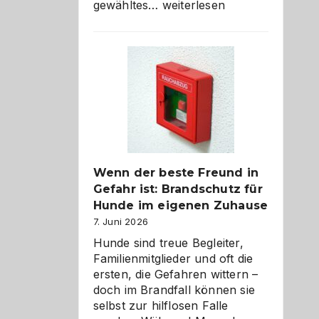
Abschied
gewähltes…
weiterlesen
aus
der
Kita
bewusst
und
herzlich
gestalten
Wenn der beste Freund in
Gefahr ist: Brandschutz für
Hunde im eigenen Zuhause
7. Juni 2026
Hunde sind treue Begleiter,
Familienmitglieder und oft die
ersten, die Gefahren wittern –
doch im Brandfall können sie
selbst zur hilflosen Falle