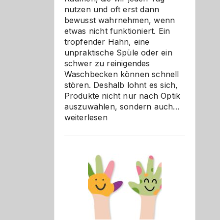
nutzen und oft erst dann
bewusst wahrnehmen, wenn
etwas nicht funktioniert. Ein
tropfender Hahn, eine
unpraktische Spüle oder ein
schwer zu reinigendes
Waschbecken können schnell
stören. Deshalb lohnt es sich,
Produkte nicht nur nach Optik
Bad
auszuwählen, sondern auch…
und
weiterlesen
Küche
einfach
besser
verstehe