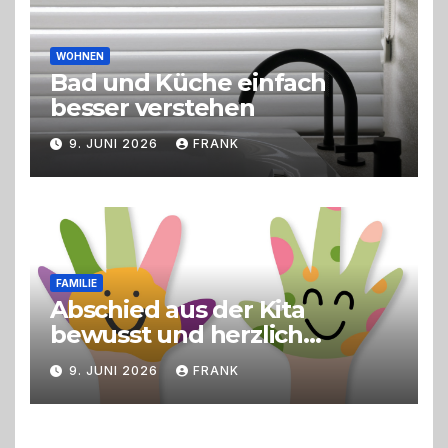
WOHNEN
Bad und Küche einfach
besser verstehen
9. JUNI 2026
FRANK
FAMILIE
Abschied aus der Kita
bewusst und herzlich
gestalten
9. JUNI 2026
FRANK