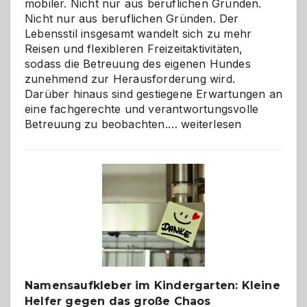
mobiler. Nicht nur aus beruflichen Gründen.
Nicht nur aus beruflichen Gründen. Der
Lebensstil insgesamt wandelt sich zu mehr
Reisen und flexibleren Freizeitaktivitäten,
sodass die Betreuung des eigenen Hundes
zunehmend zur Herausforderung wird.
Darüber hinaus sind gestiegene Erwartungen an
eine fachgerechte und verantwortungsvolle
Betreuung
Betreuung zu beobachten.…
weiterlesen
mit
Verantwortung
–
wann
ist
eine
Hundepension
die
richtige
Wahl?
Namensaufkleber im Kindergarten: Kleine
Helfer gegen das große Chaos