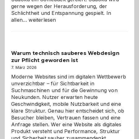
gerne wegen der Herausforderung, der
Schlichtheit und Entspannung gespielt. In
Sudoku
allen…
weiterlesen
entdecken:
Der
Klassiker
unter
Warum technisch sauberes Webdesign
den
zur Pflicht geworden ist
Logikrätseln
7. März 2026
Moderne Websites sind im digitalen Wettbewerb
unverzichtbar – für Sichtbarkeit in
Suchmaschinen und für die Gewinnung von
Neukunden. Nutzer erwarten heute
Geschwindigkeit, mobile Nutzbarkeit und eine
klare Struktur. Genau hier entscheidet sich, ob
Besucher bleiben, Vertrauen fassen und eine
Anfrage stellen. Wer eine Website als digitales
Produkt versteht und Performance, Struktur
Warum
und Sicherheit sauber zusammendenkt,…