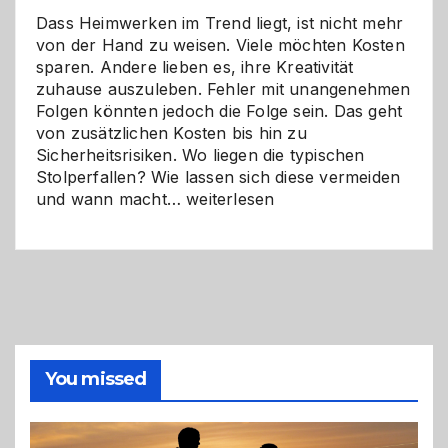
Dass Heimwerken im Trend liegt, ist nicht mehr
von der Hand zu weisen. Viele möchten Kosten
sparen. Andere lieben es, ihre Kreativität
zuhause auszuleben. Fehler mit unangenehmen
Folgen könnten jedoch die Folge sein. Das geht
von zusätzlichen Kosten bis hin zu
Sicherheitsrisiken. Wo liegen die typischen
Stolperfallen? Wie lassen sich diese vermeiden
Selber
und wann macht…
weiterlesen
machen
oder
Profi
holen?
So
triffst
du
die
You missed
richtige
Entscheidung