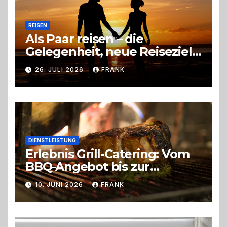
REISEN
Als Paar reisen – die
Gelegenheit, neue Reiseziele
zu entdecken
26. JULI 2026
FRANK
DIENSTLEISTUNG
Erlebnis Grill-Catering: Vom
BBQ-Angebot bis zur
perfekten Eventorganisation
10. JUNI 2026
FRANK
Trend zu Outdoor-Events,
Erlebnisgastronomie und
Live-Cooking