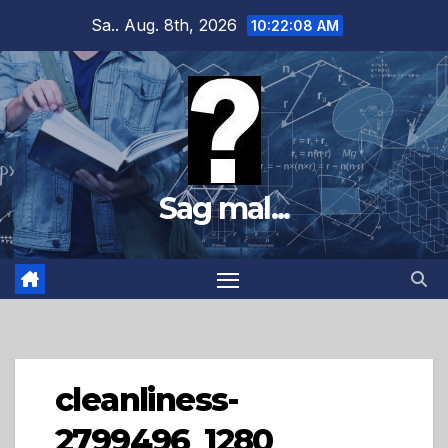
Zum
Sa.. Aug. 8th, 2026
10:22:09 AM
Inhalt
springen
Sag mal...
cleanliness-
2799496_1280