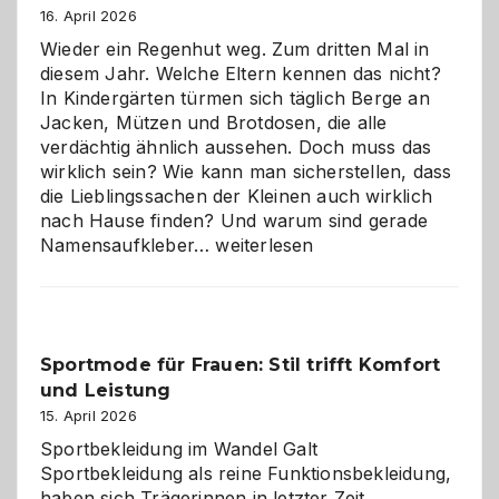
16. April 2026
Wieder ein Regenhut weg. Zum dritten Mal in
diesem Jahr. Welche Eltern kennen das nicht?
In Kindergärten türmen sich täglich Berge an
Jacken, Mützen und Brotdosen, die alle
verdächtig ähnlich aussehen. Doch muss das
wirklich sein? Wie kann man sicherstellen, dass
die Lieblingssachen der Kleinen auch wirklich
nach Hause finden? Und warum sind gerade
Namensaufkleber
Namensaufkleber…
weiterlesen
im
Kindergarten:
Kleine
Helfer
Sportmode für Frauen: Stil trifft Komfort
gegen
und Leistung
das
große
15. April 2026
Chaos
Sportbekleidung im Wandel Galt
Sportbekleidung als reine Funktionsbekleidung,
haben sich Trägerinnen in letzter Zeit