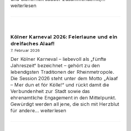
technisch
weiterlesen
sauberes
Webdesig
zur
Pflicht
Kölner Karneval 2026: Feierlaune und ein
geworden
dreifaches Alaaf!
ist
7. Februar 2026
Der Kölner Karneval – liebevoll als „fünfte
Jahreszeit“ bezeichnet – gehört zu den
lebendigsten Traditionen der Rheinmetropole.
Die Session 2026 steht unter dem Motto „Alaaf
– Mer dun et för Kölle!“ und rückt damit die
Verbundenheit zur Stadt sowie das
ehrenamtliche Engagement in den Mittelpunkt.
Gewürdigt werden all jene, die sich mit Herzblut
Kölner
für andere…
weiterlesen
Karneval
2026:
Feierlaune