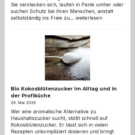
Sie verstecken sich, laufen in Panik umher oder
suchen Schutz bei ihren Menschen, anstatt
Wenn
selbstständig ins Freie zu…
weiterlesen
der
beste
Freund
in
Gefahr
ist:
Brandschutz
für
Hunde
im
Bio Kokosblütenzucker im Alltag und in
eigenen
der Profiküche
Zuhause
29. Mai 2026
Wer eine aromatische Alternative zu
Haushaltszucker sucht, stößt schnell auf
Kokosblütenzucker. Er lässt sich in vielen
Rezepten unkompliziert dosieren und bringt