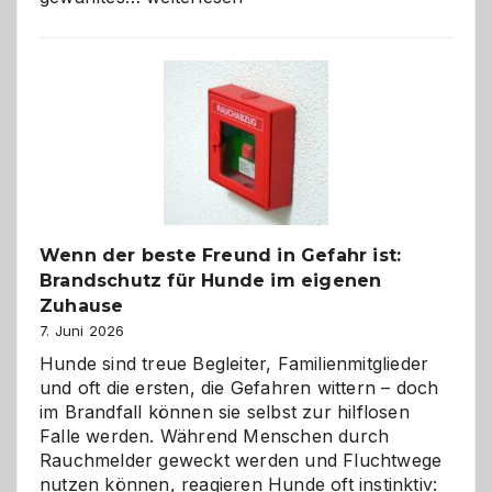
aus
der
Kita
bewusst
und
herzlich
gestalten
Wenn der beste Freund in Gefahr ist:
Brandschutz für Hunde im eigenen
Zuhause
7. Juni 2026
Hunde sind treue Begleiter, Familienmitglieder
und oft die ersten, die Gefahren wittern – doch
im Brandfall können sie selbst zur hilflosen
Falle werden. Während Menschen durch
Rauchmelder geweckt werden und Fluchtwege
nutzen können, reagieren Hunde oft instinktiv: