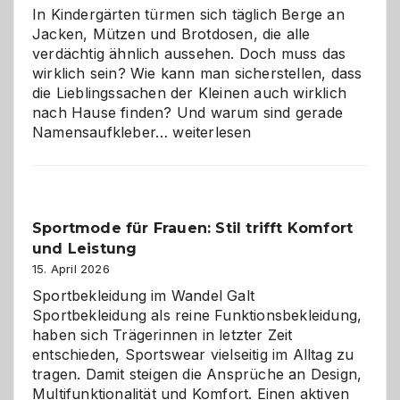
Wahl?
In Kindergärten türmen sich täglich Berge an
Jacken, Mützen und Brotdosen, die alle
verdächtig ähnlich aussehen. Doch muss das
wirklich sein? Wie kann man sicherstellen, dass
die Lieblingssachen der Kleinen auch wirklich
nach Hause finden? Und warum sind gerade
Namensaufkleber
Namensaufkleber…
weiterlesen
im
Kindergarten:
Kleine
Helfer
Sportmode für Frauen: Stil trifft Komfort
gegen
und Leistung
das
große
15. April 2026
Chaos
Sportbekleidung im Wandel Galt
Sportbekleidung als reine Funktionsbekleidung,
haben sich Trägerinnen in letzter Zeit
entschieden, Sportswear vielseitig im Alltag zu
tragen. Damit steigen die Ansprüche an Design,
Multifunktionalität und Komfort. Einen aktiven