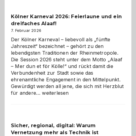
zur
Pflicht
Kölner Karneval 2026: Feierlaune und ein
geworden
dreifaches Alaaf!
ist
7. Februar 2026
Der Kölner Karneval – liebevoll als „fünfte
Jahreszeit“ bezeichnet – gehört zu den
lebendigsten Traditionen der Rheinmetropole.
Die Session 2026 steht unter dem Motto „Alaaf
– Mer dun et för Kölle!“ und rückt damit die
Verbundenheit zur Stadt sowie das
ehrenamtliche Engagement in den Mittelpunkt.
Gewürdigt werden all jene, die sich mit Herzblut
Kölner
für andere…
weiterlesen
Karneval
2026:
Feierlaune
und
Sicher, regional, digital: Warum
ein
Vernetzung mehr als Technik ist
dreifaches