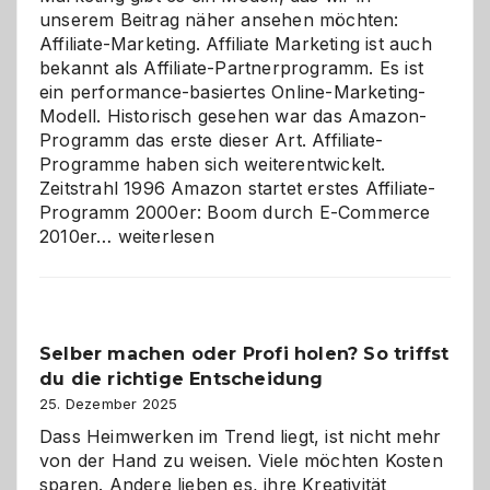
unserem Beitrag näher ansehen möchten:
Affiliate-Marketing. Affiliate Marketing ist auch
bekannt als Affiliate-Partnerprogramm. Es ist
ein performance-basiertes Online-Marketing-
Modell. Historisch gesehen war das Amazon-
Programm das erste dieser Art. Affiliate-
Programme haben sich weiterentwickelt.
Zeitstrahl 1996 Amazon startet erstes Affiliate-
Programm 2000er: Boom durch E-Commerce
Affiliate-
2010er…
weiterlesen
Programm
im
Überblick:
Chancen,
Selber machen oder Profi holen? So triffst
Herausforderungen
du die richtige Entscheidung
und
Zukunft
25. Dezember 2025
Dass Heimwerken im Trend liegt, ist nicht mehr
von der Hand zu weisen. Viele möchten Kosten
sparen. Andere lieben es, ihre Kreativität