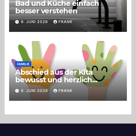
Bad und Küche einfach
besser verstehen
9. JUNI 2026
FRANK
FAMILIE
Abschied aus der Kita
bewusst und herzlich
gestalten
9. JUNI 2026
FRANK