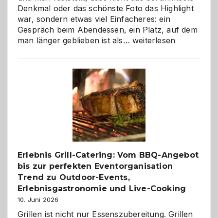
Denkmal oder das schönste Foto das Highlight
war, sondern etwas viel Einfacheres: ein
Gespräch beim Abendessen, ein Platz, auf dem
Als
man länger geblieben ist als…
weiterlesen
Paar
reisen
–
die
Gelegenheit,
neue
Reiseziele
zu
entdecken
Erlebnis Grill-Catering: Vom BBQ-Angebot
bis zur perfekten Eventorganisation
Trend zu Outdoor-Events,
Erlebnisgastronomie und Live-Cooking
10. Juni 2026
Grillen ist nicht nur Essenszubereitung. Grillen