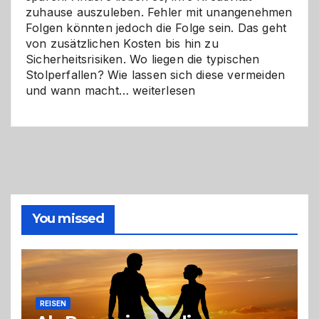
zuhause auszuleben. Fehler mit unangenehmen
Folgen könnten jedoch die Folge sein. Das geht
von zusätzlichen Kosten bis hin zu
Sicherheitsrisiken. Wo liegen die typischen
Stolperfallen? Wie lassen sich diese vermeiden
Selber
und wann macht…
weiterlesen
machen
oder
Profi
holen?
So
triffst
du
die
You missed
richtige
Entscheidung
REISEN