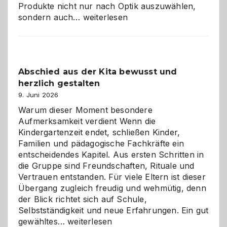
Produkte nicht nur nach Optik auszuwählen,
Bad
sondern auch…
weiterlesen
und
Küche
einfach
besser
Abschied aus der Kita bewusst und
verstehen
herzlich gestalten
9. Juni 2026
Warum dieser Moment besondere
Aufmerksamkeit verdient Wenn die
Kindergartenzeit endet, schließen Kinder,
Familien und pädagogische Fachkräfte ein
entscheidendes Kapitel. Aus ersten Schritten in
die Gruppe sind Freundschaften, Rituale und
Vertrauen entstanden. Für viele Eltern ist dieser
Übergang zugleich freudig und wehmütig, denn
der Blick richtet sich auf Schule,
Selbstständigkeit und neue Erfahrungen. Ein gut
Abschied
gewähltes…
weiterlesen