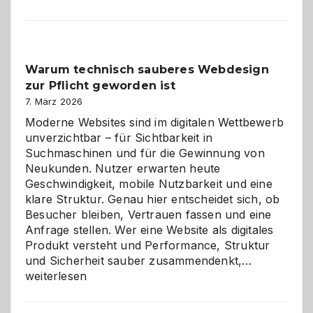
entdecken:
Der
Klassiker
unter
Warum technisch sauberes Webdesign
den
zur Pflicht geworden ist
Logikrätseln
7. März 2026
Moderne Websites sind im digitalen Wettbewerb
unverzichtbar – für Sichtbarkeit in
Suchmaschinen und für die Gewinnung von
Neukunden. Nutzer erwarten heute
Geschwindigkeit, mobile Nutzbarkeit und eine
klare Struktur. Genau hier entscheidet sich, ob
Besucher bleiben, Vertrauen fassen und eine
Anfrage stellen. Wer eine Website als digitales
Produkt versteht und Performance, Struktur
Warum
und Sicherheit sauber zusammendenkt,…
technisch
weiterlesen
sauberes
Webdesig