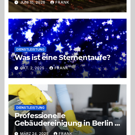
JUNI 10, 2026
FRANK
Trend zu Outdoor-Events,
Erlebnisgastronomie und
Live-Cooking
DIENSTLEISTUNG
Was ist eine Sternentaufe?
OKT. 2, 2025
FRANK
DIENSTLEISTUNG
Professionelle
Gebäudereinigung in Berlin &
Brandenburg
MÄRZ 24, 2025
FRANK