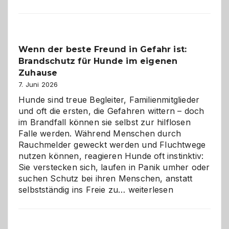
aus
der
Kita
bewusst
Wenn der beste Freund in Gefahr ist:
und
Brandschutz für Hunde im eigenen
herzlich
gestalten
Zuhause
7. Juni 2026
Hunde sind treue Begleiter, Familienmitglieder
und oft die ersten, die Gefahren wittern – doch
im Brandfall können sie selbst zur hilflosen
Falle werden. Während Menschen durch
Rauchmelder geweckt werden und Fluchtwege
nutzen können, reagieren Hunde oft instinktiv:
Sie verstecken sich, laufen in Panik umher oder
suchen Schutz bei ihren Menschen, anstatt
Wenn
selbstständig ins Freie zu…
weiterlesen
der
beste
Freund