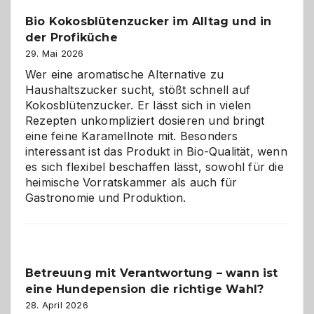
in
Bio Kokosblütenzucker im Alltag und in
Gefahr
der Profiküche
ist:
Brandschutz
29. Mai 2026
für
Wer eine aromatische Alternative zu
Hunde
Haushaltszucker sucht, stößt schnell auf
im
Kokosblütenzucker. Er lässt sich in vielen
eigenen
Rezepten unkompliziert dosieren und bringt
Zuhause
eine feine Karamellnote mit. Besonders
interessant ist das Produkt in Bio-Qualität, wenn
es sich flexibel beschaffen lässt, sowohl für die
heimische Vorratskammer als auch für
Gastronomie und Produktion.
Betreuung mit Verantwortung – wann ist
eine Hundepension die richtige Wahl?
28. April 2026