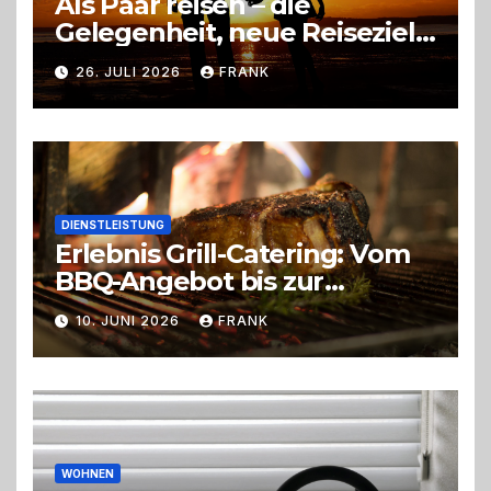
Als Paar reisen – die
Gelegenheit, neue Reiseziele
zu entdecken
26. JULI 2026
FRANK
DIENSTLEISTUNG
Erlebnis Grill-Catering: Vom
BBQ-Angebot bis zur
perfekten Eventorganisation
10. JUNI 2026
FRANK
Trend zu Outdoor-Events,
Erlebnisgastronomie und
Live-Cooking
WOHNEN