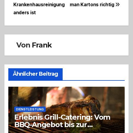
Krankenhausreinigung
man Kartons richtig
anders ist
Von
Frank
Ähnlicher Beitrag
DIENSTLEISTUNG
Erlebnis Grill-Catering: Vom
BBQ-Angebot bis zur
perfekten Eventorganisation