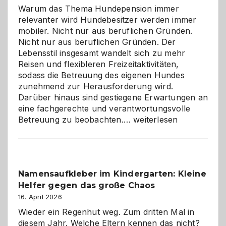
Warum das Thema Hundepension immer
relevanter wird Hundebesitzer werden immer
mobiler. Nicht nur aus beruflichen Gründen.
Nicht nur aus beruflichen Gründen. Der
Lebensstil insgesamt wandelt sich zu mehr
Reisen und flexibleren Freizeitaktivitäten,
sodass die Betreuung des eigenen Hundes
zunehmend zur Herausforderung wird.
Darüber hinaus sind gestiegene Erwartungen an
eine fachgerechte und verantwortungsvolle
Betreuung
Betreuung zu beobachten.…
weiterlesen
mit
Verantwortung
–
wann
Namensaufkleber im Kindergarten: Kleine
ist
Helfer gegen das große Chaos
eine
Hundepension
16. April 2026
die
Wieder ein Regenhut weg. Zum dritten Mal in
richtige
diesem Jahr. Welche Eltern kennen das nicht?