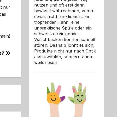
s
nutzen und oft erst dann
t nur
bewusst wahrnehmen, wenn
das
etwas nicht funktioniert. Ein
tropfender Hahn, eine
unpraktische Spüle oder ein
schwer zu reinigendes
omain)
Waschbecken können schnell
stören. Deshalb lohnt es sich,
Produkte nicht nur nach Optik
p?
Bad
auszuwählen, sondern auch…
und
weiterlesen
Küche
einfach
besser
verstehe