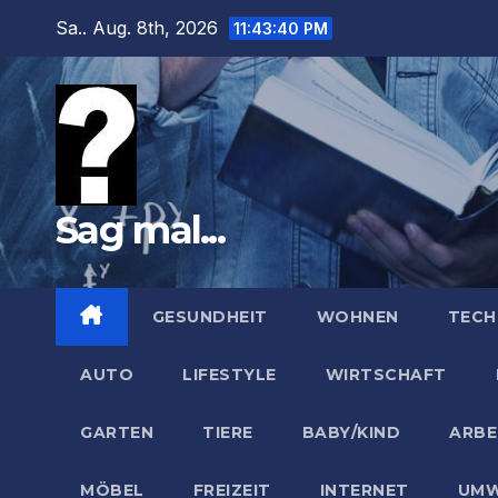
Zum
Sa.. Aug. 8th, 2026
11:43:41 PM
Inhalt
springen
Sag mal...
GESUNDHEIT
WOHNEN
TECH
AUTO
LIFESTYLE
WIRTSCHAFT
GARTEN
TIERE
BABY/KIND
ARBE
MÖBEL
FREIZEIT
INTERNET
UMW