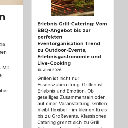
Reiseziele
zu
entdecken
in
Erlebnis Grill-Catering: Vom
BBQ-Angebot bis zur
perfekten
Eventorganisation Trend
die
zu Outdoor-Events,
nen
Erlebnisgastronomie und
Live-Cooking
 Mit
10. Juni 2026
e
Grillen ist nicht nur
Essenszubereitung. Grillen ist
aber
Erlebnis und Emotion. Ob
geselliges Zusammensein oder
m
auf einer Veranstaltung, Grillen
bleibt flexibel – im kleinen Kreis
bis zu Großevents. Klassisches
Catering grenzt sich zu Grill