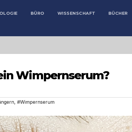
OLOGIE
BÜRO
WISSENSCHAFT
BÜCHER
h ein Wimpernserum?
ängern
,
#Wimpernserum