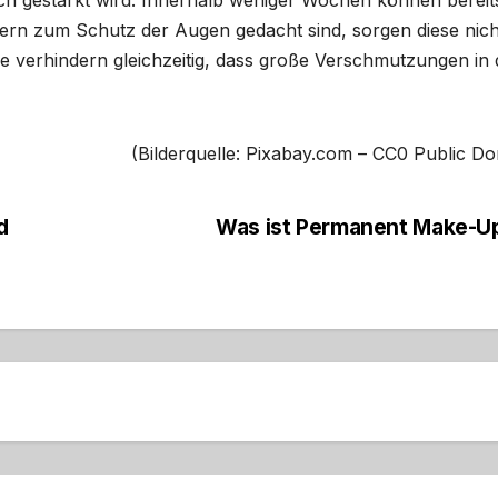
lich gestärkt wird. Innerhalb weniger Wochen können bereit
rn zum Schutz der Augen gedacht sind, sorgen diese nich
e verhindern gleichzeitig, dass große Verschmutzungen in 
(Bilderquelle: Pixabay.com – CC0 Public D
d
Was ist Permanent Make-U