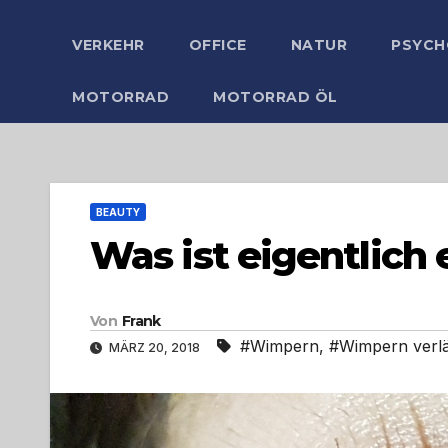
VERKEHR
OFFICE
NATUR
PSYCH
MOTORRAD
MOTORRAD ÖL
BEAUTY
Was ist eigentlic
Von
Frank
#Wimpern
,
#Wimpern verl
MÄRZ 20, 2018