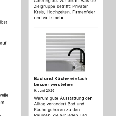
Catering ab. Vor allem, was die
Zielgruppe betrifft: Privater
Kreis, Hochzeiten, Firmenfeier
und viele mehr.
lbst
 auf
Bad und Küche einfach
besser verstehen
9. Juni 2026
weile
Warum gute Ausstattung den
 am
Alltag verändert Bad und
.
Küche gehören zu den
Räumen, die wir jeden Tag