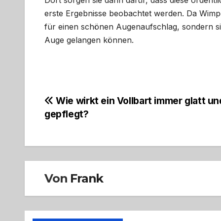
Dort sorgen sie dann dafür, dass diese ordent
erste Ergebnisse beobachtet werden. Da Wimpe
für einen schönen Augenaufschlag, sondern si
Auge gelangen können.
Beitragsnavigation
Wie wirkt ein Vollbart immer glatt un
gepflegt?
Von
Frank