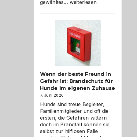
Abschied
gewähltes…
weiterlesen
aus
der
Kita
bewusst
und
herzlich
gestalten
Wenn der beste Freund in
Gefahr ist: Brandschutz für
Hunde im eigenen Zuhause
7. Juni 2026
Hunde sind treue Begleiter,
Familienmitglieder und oft die
ersten, die Gefahren wittern –
doch im Brandfall können sie
selbst zur hilflosen Falle