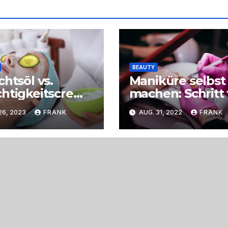
BEAUTY
chtsöl vs.
Maniküre selbst
htigkeitscreme
machen: Schritt 
r ultimative
Schritt gepflegt
26, 2023
FRANK
AUG. 31, 2022
FRANK
leich für
Hände
male
pflege