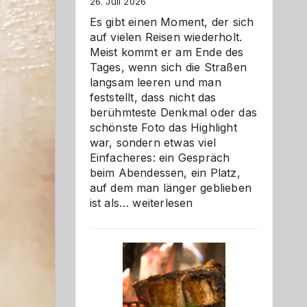
26. Juli 2026
Es gibt einen Moment, der sich
auf vielen Reisen wiederholt.
Meist kommt er am Ende des
Tages, wenn sich die Straßen
langsam leeren und man
feststellt, dass nicht das
berühmteste Denkmal oder das
schönste Foto das Highlight
war, sondern etwas viel
Einfacheres: ein Gespräch
beim Abendessen, ein Platz,
auf dem man länger geblieben
Als
ist als…
weiterlesen
Paar
reisen
–
die
Gelegenheit,
neue