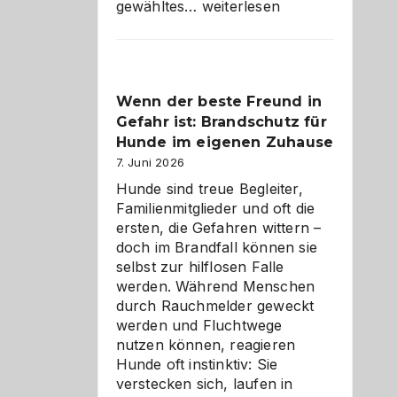
Abschied
gewähltes…
weiterlesen
aus
der
Kita
bewusst
Wenn der beste Freund in
und
Gefahr ist: Brandschutz für
herzlich
gestalten
Hunde im eigenen Zuhause
7. Juni 2026
Hunde sind treue Begleiter,
Familienmitglieder und oft die
ersten, die Gefahren wittern –
doch im Brandfall können sie
selbst zur hilflosen Falle
werden. Während Menschen
durch Rauchmelder geweckt
werden und Fluchtwege
nutzen können, reagieren
Hunde oft instinktiv: Sie
verstecken sich, laufen in