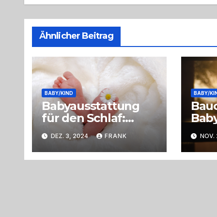
Ähnlicher Beitrag
BABY/KIND
BABY/KI
Babyausstattung
Bau
für den Schlaf:
Baby
nützliche Tipps für
Urs
DEZ. 3, 2024
FRANK
NOV. 
Eltern
Lin