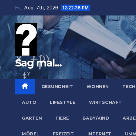
Zum
Fr.. Aug. 7th, 2026
12:22:37 PM
Inhalt
springen
Sag mal...
GESUNDHEIT
WOHNEN
TECH
AUTO
LIFESTYLE
WIRTSCHAFT
GARTEN
TIERE
BABY/KIND
ARBE
MÖBEL
FREIZEIT
INTERNET
UMW