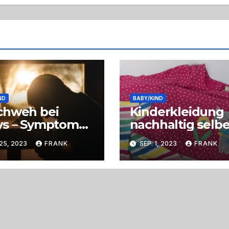
ND
BABY/KIND
chweh bei
Kinderkleidung
s – Symptome,
nachhaltig selbe
achen und
gestalten: Tipps
25, 2023
FRANK
SEP. 1, 2023
FRANK
derung
um umweltbewu
zu handeln