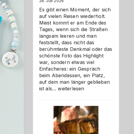
26. Juli 2026
Es gibt einen Moment, der sich
auf vielen Reisen wiederholt.
Meist kommt er am Ende des
Tages, wenn sich die Straßen
langsam leeren und man
feststellt, dass nicht das
berühmteste Denkmal oder das
schönste Foto das Highlight
war, sondern etwas viel
Einfacheres: ein Gespräch
beim Abendessen, ein Platz,
auf dem man länger geblieben
Als
ist als…
weiterlesen
Paar
reisen
–
die
Gelegenheit,
neue