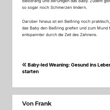
Beißdrang und beruhigen das Baby. Zudem gibt
so sogar noch Schmerzen lindern.
Darüber hinaus ist ein Beißring noch praktisc
das Baby den Beißring greifen und zum Mund f
entspannter durch die Zeit des Zahnens.
Beitragsnavigation
Baby-led Weaning: Gesund ins Lebe
starten
Von
Frank