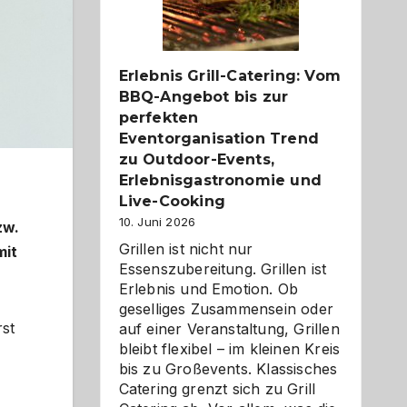
Reiseziele
zu
entdecken
Erlebnis Grill-Catering: Vom
BBQ-Angebot bis zur
perfekten
Eventorganisation Trend
zu Outdoor-Events,
Erlebnisgastronomie und
Live-Cooking
10. Juni 2026
zw.
Grillen ist nicht nur
mit
Essenszubereitung. Grillen ist
Erlebnis und Emotion. Ob
geselliges Zusammensein oder
rst
auf einer Veranstaltung, Grillen
bleibt flexibel – im kleinen Kreis
bis zu Großevents. Klassisches
Catering grenzt sich zu Grill