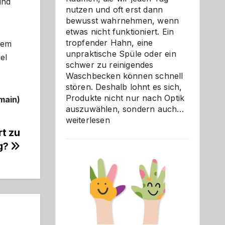
und
nutzen und oft erst dann
bewusst wahrnehmen, wenn
etwas nicht funktioniert. Ein
tropfender Hahn, eine
dem
unpraktische Spüle oder ein
el
schwer zu reinigendes
Waschbecken können schnell
stören. Deshalb lohnt es sich,
Produkte nicht nur nach Optik
main)
Bad
auszuwählen, sondern auch…
und
weiterlesen
Küche
rt zu
einfach
g?
besser
verstehe