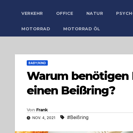
VERKEHR
OFFICE
NATUR
PSYCH
MOTORRAD
MOTORRAD ÖL
BABY/KIND
Warum benötigen B
einen Beißring?
Von
Frank
#Beißring
NOV. 4, 2021